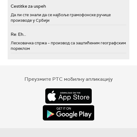
Cestitke za uspeh
Да ли сте знали да се најбоље грамофонске ручице
производе у Србији
Re: Eh...
Лесковачка спржа – производ са заштићеним географским
пореклом
Преузмите РТС мобилну апликацију