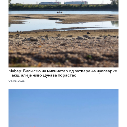
Мађар: Били смо на милиметар од затварања нуклеарке
Пакш, али је ниво Дунава порастао
04. 08. 2026.