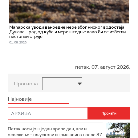
Мађарска уводи ванредне мере због ниског водостаја
Дунава – рад од куће и мере штедње како би се избегли
нестанци струје
01. 08. 2026.
петак, 07. август 2026.
Прогноза
Најновије
Петак носи још један врели дан, али и
освежење – пљускови и грмљавина после 37