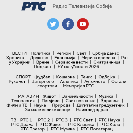
Радио Телевизија Србије
|
|
|
|
ВЕСТИ
Политика
Регион
Свет
Србија данас
|
|
|
|
Хроника
Друштво
Економија
Мерила времена
Рат
|
|
|
|
у Украјини
Време
Сервисне вести
Сматрачница
|
Подкаст
ЕУ могућности 2026
|
|
|
|
СПОРТ
Фудбал
Кошарка
Тенис
Одбојка
|
|
|
|
Рукомет
Ватерполо
Атлетика
Ауто-мото
Остали
|
спортови
Меморијал РТС
|
|
|
МАГАЗИН
Живот
Занимљивости
Музика
|
|
|
|
Технологијa
Путујемо
Свет познатих
Здравље
|
|
|
|
Филм и ТВ
Наука
Природа
Дигитални предузетник
|
За мале велике хероје
Наизглед здрав
|
|
|
|
|
ТВ
РТС 1
РТС 2
РТС 3
РТС Свет
РТС Наука
|
|
|
|
РТС Драма
РТС Живот
РТС Класика
РТС Коло
|
|
РТС Трезор
РТС Музика
РТС Полетарац