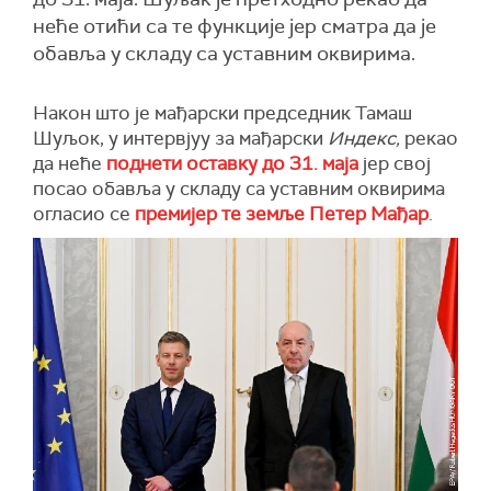
неће отићи са те функције јер сматра да је
обавља у складу са уставним оквирима.
Након што је мађарски председник Тамаш
Шуљок, у интервјуу за мађарски
Индекс,
рекао
да неће
поднети оставку до 31. маја
јер свој
посао обавља у складу са уставним оквирима
огласио се
премијер те земље Петер Мађар
.