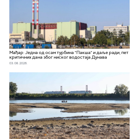
Мађар: Jедна од осам турбина "Пакшa" и даље ради, пет
критичних дана због ниског водостаја Дунава
03. 08. 2026.