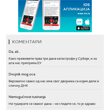
КОМЕНТАРИ
Da, ali...
Како преживети прва три дана катастрофе у Србији, и за
шта нас припрема ЕУ
Dvojnik mog oca
Вероватно свако од нас има свог двојника са којим дели и
сличну ДНК
Nemogućnost tusiranja
Не туширате се сваког дана – не стидите се, то је здраво