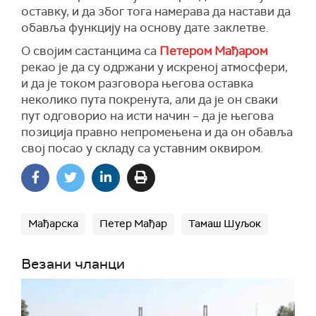
оставку, и да због тога намерава да настави да
обавља функцију на основу дате заклетве.
О својим састанцима са
Петером Мађаром
рекао је да су одржани у искреној атмосфери,
и да је током разговора његова оставка
неколико пута покренута, али да је он сваки
пут одговорио на исти начин – да је његова
позиција правно непромењена и да он обавља
свој посао у складу са уставним оквиром.
Мађарска
Петер Мађар
Тамаш Шуљок
Везани чланци