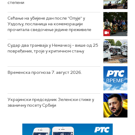
степени
Сећање на убијене дан после "Олује" у
Уздољу, посланица на комеморацији
прочитала сведочење једине преживеле
Судар два трамваја у Немачкој – више од 25
повређених, троје у критичном стању
Временска прогноза 7. август 2026.
Украјински председник Зеленски стиже у
званичну посету Србији