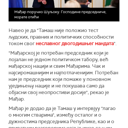
Мађар поручио Шуљоку: Господине председниче,
морате отићи
Навео је да "Тамаш није положио тест
људских, правних и политичких способности
током свог
неславног двогодишњег мандата
".
"Мађарској је потребан председник који је
лојалан не једном политичком табору, већ
мађарској нацији и свим Мађарима. Чак и
најсиромашнијим и најпотлаченијим. Потребан
нам је председник који помаже у поновном
уједињењу нације и не покушава само да
објасни свој неопростиви досије", рекао је
Мађар.
Мађар је додао да је Тамаш у интервјуу "лагао
о многим стварима", између осталог и о
дужностима председника Републике, као и о