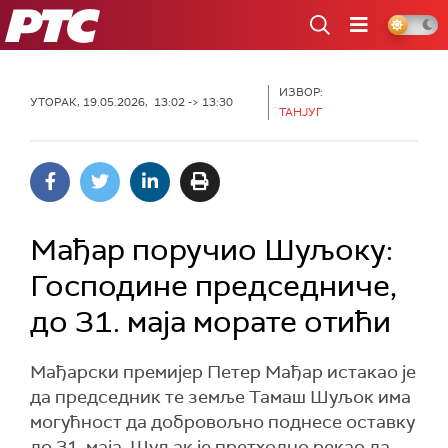
РТС
ИЗВОР:
УТОРАК, 19.05.2026, 13:02 -> 13:30
ТАНЈУГ
Мађар поручио Шуљоку:
Господине председниче,
до 31. маја морате отићи
Мађарски премијер Петер Мађар истакао је
да председник те земље Тамаш Шуљок има
могућност да добровољно поднесе оставку
до 31. маја. Шуљак је претходно рекао да