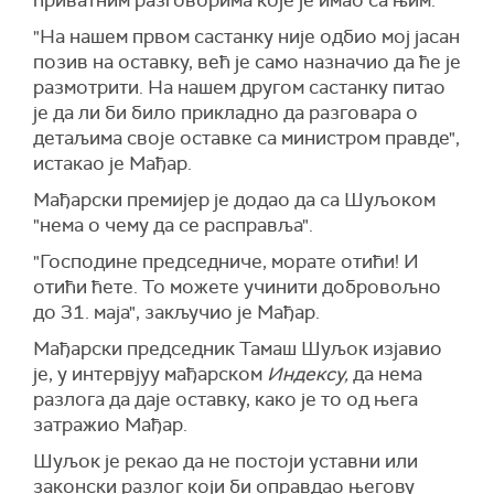
приватним разговорима које је имао са њим.
"На нашем првом састанку није одбио мој јасан
позив на оставку, већ је само назначио да ће је
размотрити. На нашем другом састанку питао
је да ли би било прикладно да разговара о
детаљима своје оставке са министром правде",
истакао је Мађар.
Мађарски премијер је додао да са Шуљоком
"нема о чему да се расправља".
"Господине председниче, морате отићи! И
отићи ћете. То можете учинити добровољно
до 31. маја", закључио је Мађар.
Мађарски председник Тамаш Шуљок изјавио
је, у интервјуу мађарском
Индексу,
да нема
разлога да даје оставку, како је то од њега
затражио Мађар.
Шуљок је рекао да не постоји уставни или
законски разлог који би оправдао његову