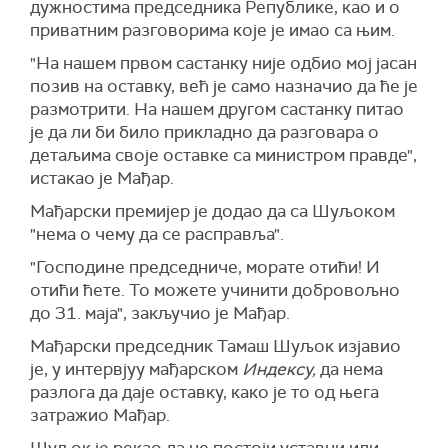
дужностима председника Републике, као и о
приватним разговорима које је имао са њим.
"На нашем првом састанку није одбио мој јасан
позив на оставку, већ је само назначио да ће је
размотрити. На нашем другом састанку питао
је да ли би било прикладно да разговара о
детаљима своје оставке са министром правде",
истакао је Мађар.
Мађарски премијер је додао да са Шуљоком
"нема о чему да се расправља".
"Господине председниче, морате отићи! И
отићи ћете. То можете учинити добровољно
до 31. маја", закључио је Мађар.
Мађарски председник Тамаш Шуљок изјавио
је, у интервјуу мађарском
Индексу,
да нема
разлога да даје оставку, како је то од њега
затражио Мађар.