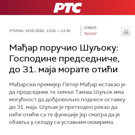
РТС
ИЗВОР:
УТОРАК, 19.05.2026, 13:02 -> 13:30
ТАНЈУГ
Мађар поручио Шуљоку:
Господине председниче,
до 31. маја морате отићи
Мађарски премијер Петер Мађар истакао је
да председник те земље Тамаш Шуљок има
могућност да добровољно поднесе оставку
до 31. маја. Шуљак је претходно рекао да
неће отићи са те функције јер сматра да је
обавља у складу са уставним оквирима.