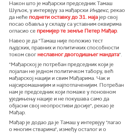
Након што је мађарски председник Тамаш
Шуљок, у интервјуу за мађарски
Индекс,
рекао
да неће
поднети оставку до 31. маја
јер свој
посао обавља у складу са уставним оквирима
огласио се
премијер те земље Петер Мађар
.
Навео је да "Тамаш није положио тест
људских, правних и политичких способности
током свог
неславног двогодишњег мандата
".
"Мађарској је потребан председник који је
лојалан не једном политичком табору, већ
мађарској нацији и свим Мађарима. Чак и
најсиромашнијим и најпотлаченијим. Потребан
нам је председник који помаже у поновном
уједињењу нације и не покушава само да
објасни свој неопростиви досије", рекао је
Мађар.
Мађар је додао да је Тамаш у интервјуу "лагао
о многим стварима", између осталог и о