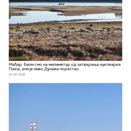
Мађар: Били смо на милиметар од затварања нуклеарке
Пакш, али је ниво Дунава порастао
04. 08. 2026.