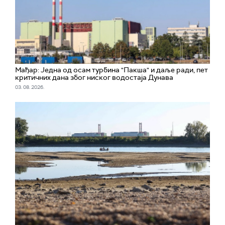
Мађар: Jедна од осам турбина "Пакшa" и даље ради, пет
критичних дана због ниског водостаја Дунава
03. 08. 2026.