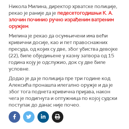
Никола Милина, директор хрватске полиције,
рекао је раније да је
педесетогодишњи К. А.
злочин починио ручно израђеним ватреним
оружјем
.
Милина је рекао да осумњичени има већи
кривични досије, као и пет правоснажних
пресуда, од којих су две, због убиства девојке
(22), биле обједињене у казну затвора од 15
година коју је одслужио, док су две биле
условне.
Додао је да је полиција пре три године код
Алексића пронашла илегално оружје и да је
због тога поднета кривична пријава, након
чега је подигнута и оптужница по којој судски
поступак до данас није почео.