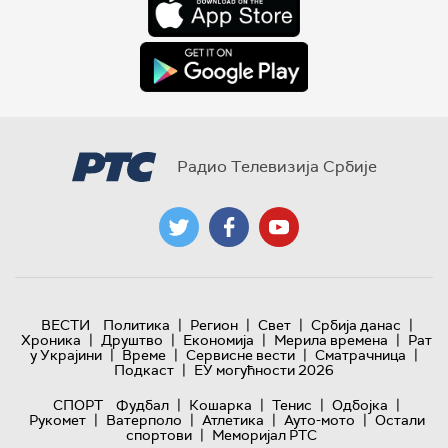
Радио Телевизија Србије
|
|
|
|
ВЕСТИ
Политика
Регион
Свет
Србија данас
|
|
|
|
Хроника
Друштво
Економија
Мерила времена
Рат
|
|
|
|
у Украјини
Време
Сервисне вести
Сматрачница
|
Подкаст
ЕУ могућности 2026
|
|
|
|
СПОРТ
Фудбал
Кошарка
Тенис
Одбојка
|
|
|
|
Рукомет
Ватерполо
Атлетика
Ауто-мото
Остали
|
спортови
Меморијал РТС