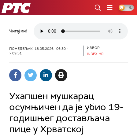
РТС
Читај ми!
ИЗВОР:
ПОНЕДЕЉАК, 18.05.2026, 06:30 -
> 09:31
INDEX.HR
Ухапшен мушкарац
осумњичен да је убио 19-
годишњег достављача
пице у Хрватској