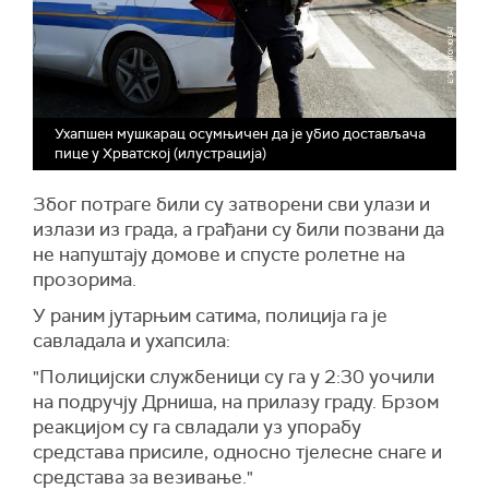
Ухапшен мушкарац осумњичен да је убио достављача
пице у Хрватској (илустрација)
Због потраге били су затворени сви улази и
излази из града, а грађани су били позвани да
не напуштају домове и спусте ролетне на
прозорима.
У раним јутарњим сатима, полиција га је
савладала и ухапсила:
"Полицијски службеници су га у 2:30 уочили
на подручју Дрниша, на прилазу граду. Брзом
реакцијом су га свладали уз упорабу
средстава присиле, односно тјелесне снаге и
средстава за везивање."