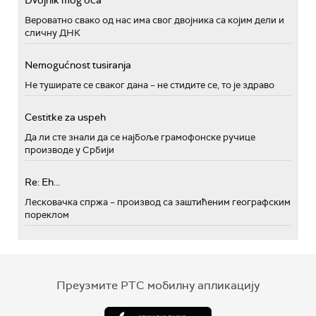
Вероватно свако од нас има свог двојника са којим дели и
сличну ДНК
Nemogućnost tusiranja
Не туширате се сваког дана – не стидите се, то је здраво
Cestitke za uspeh
Да ли сте знали да се најбоље грамофонске ручице
производе у Србији
Re: Eh...
Лесковачка спржа – производ са заштићеним географским
пореклом
Преузмите РТС мобилну апликацију