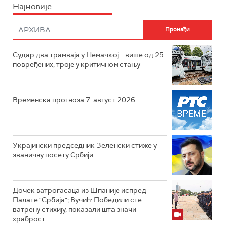
Најновије
Судар два трамваја у Немачкој – више од 25
повређених, троје у критичном стању
Временска прогноза 7. август 2026.
Украјински председник Зеленски стиже у
званичну посету Србији
Дочек ватрогасаца из Шпаније испред
Палате "Србија"; Вучић: Победили сте
ватрену стихију, показали шта значи
храброст