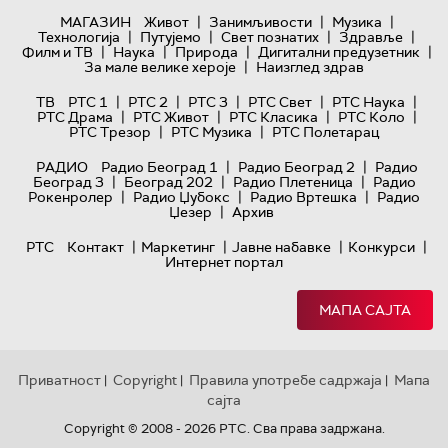
|
|
|
МАГАЗИН
Живот
Занимљивости
Музика
|
|
|
|
Технологијa
Путујемо
Свет познатих
Здравље
|
|
|
|
Филм и ТВ
Наука
Природа
Дигитални предузетник
|
За мале велике хероје
Наизглед здрав
|
|
|
|
|
ТВ
РТС 1
РТС 2
РТС 3
РТС Свет
РТС Наука
|
|
|
|
РТС Драма
РТС Живот
РТС Класика
РТС Коло
|
|
РТС Трезор
РТС Музика
РТС Полетарац
|
|
РАДИО
Радио Београд 1
Радио Београд 2
Радио
|
|
|
Београд 3
Београд 202
Радио Плетеница
Радио
|
|
|
Рокенролер
Радио Џубокс
Радио Вртешка
Радио
|
Џезер
Архив
|
|
|
|
РТС
Контакт
Маркетинг
Јавне набавке
Конкурси
Интернет портал
МАПА САЈТА
Приватност
Copyright
Правила употребе садржаја
Мапа
|
|
|
сајта
Copyright © 2008 - 2026 РТС. Сва права задржана.