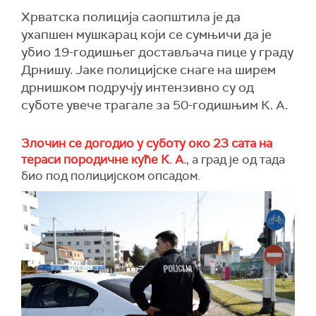
Хрватска полиција саопштила је да
ухапшен мушкарац који се сумњичи да је
убио 19-годишњег достављача пице у граду
Дрнишу. Јаке полицијске снаге на ширем
дрнишком подручју интензивно су од
суботе увече трагале за 50-годишњим К. А.
Злочин се догодио у суботу око 23 сата на
тераси породичне куће К. А.
, а град је од тада
био под полицијском опсадом.