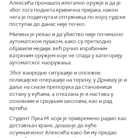
Алексића пронашла илегално оружје и да је
због тога поднета кривична пријава, након
чега је подигнута и оптужница по којој судски
поступак до данас није почео.
Милина је рекао и да убиство није почињено
аутоматском пушком, како су претходно
објавили медији, већ ручно израђеним
ватреним оружјем које не спада у категорију
аутоматског наоружања.
Због ванредне ситуације и опсежне
полицијске операције на терену, у Дрнишу је и
даље на снази препорука да становници
остану у кућама, а отказана је и настава у
основним и средњим школама, као и рад
вртића.
Студент Лука М. који је привремено радио као
достављач хране, дошаоје до куће
осумњиченог Алексића како би му предао