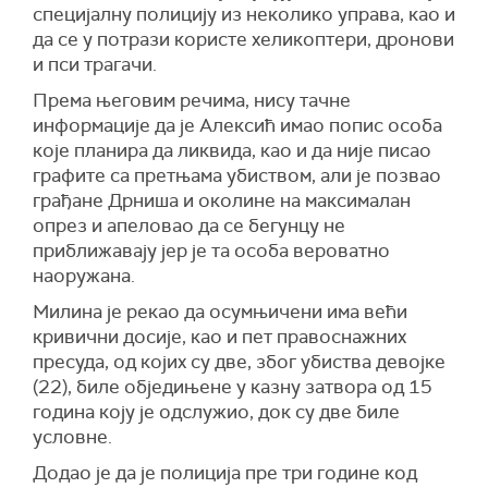
специјалну полицију из неколико управа, као и
да се у потрази користе хеликоптери, дронови
и пси трагачи.
Према његовим речима, нису тачне
информације да је Алексић имао попис особа
које планира да ликвида, као и да није писао
графите са претњама убиством, али је позвао
грађане Дрниша и околине на максималан
опрез и апеловао да се бегунцу не
приближавају јер је та особа вероватно
наоружана.
Милина је рекао да осумњичени има већи
кривични досије, као и пет правоснажних
пресуда, од којих су две, због убиства девојке
(22), биле обједињене у казну затвора од 15
година коју је одслужио, док су две биле
условне.
Додао је да је полиција пре три године код