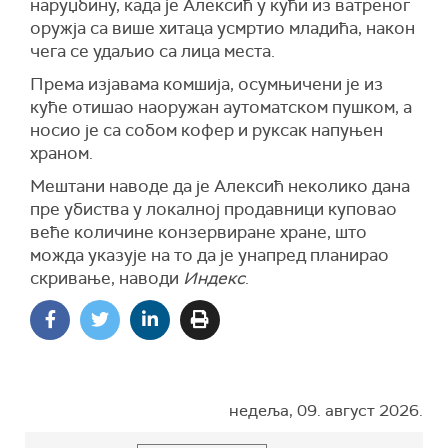
наруџбину, када је Алексић у кући из ватреног
оружја са више хитаца усмртио младића, након
чега се удаљио са лица места.
Према изјавама комшија, осумњичени је из
куће отишао наоружан аутоматском пушком, а
носио је са собом кофер и руксак напуњен
храном.
Мештани наводе да је Алексић неколико дана
пре убиства у локалној продавници куповао
веће количине конзервиране хране, што
можда указује на то да је унапред планирао
скривање, наводи
Индекс
.
недеља, 09. август 2026.