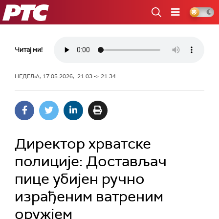
РТС
Читај ми!
НЕДЕЉА, 17.05.2026, 21:03 -> 21:34
Директор хрватске
полиције: Достављач
пице убијен ручно
израђеним ватреним
оружјем