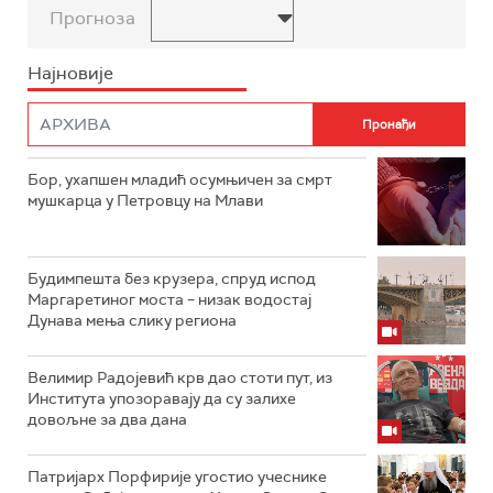
Прогноза
Најновије
Бор, ухапшен младић осумњичен за смрт
мушкарца у Петровцу на Млави
Будимпешта без крузера, спруд испод
Маргаретиног моста – низак водостај
Дунава мења слику региона
Велимир Радојевић крв дао стоти пут, из
Института упозоравају да су залихе
довољне за два дана
Патријарх Порфирије угостио учеснике