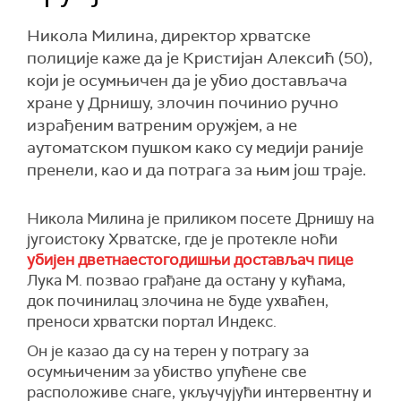
Никола Милина, директор хрватске
полиције каже да је Кристијан Алексић (50),
који је осумњичен да је убио достављача
хране у Дрнишу, злочин починио ручно
израђеним ватреним оружјем, а не
аутоматском пушком како су медији раније
пренели, као и да потрага за њим још траје.
Никола Милина је приликом посете Дрнишу на
југоистоку Хрватске, где је протекле ноћи
убијен дветнаестогодишњи достављач пице
Лука М. позвао грађане да остану у кућама,
док починилац злочина не буде ухваћен,
преноси хрватски портал Индекс.
Он је казао да су на терен у потрагу за
осумњиченим за убиство упућене све
расположиве снаге, укључујући интервентну и