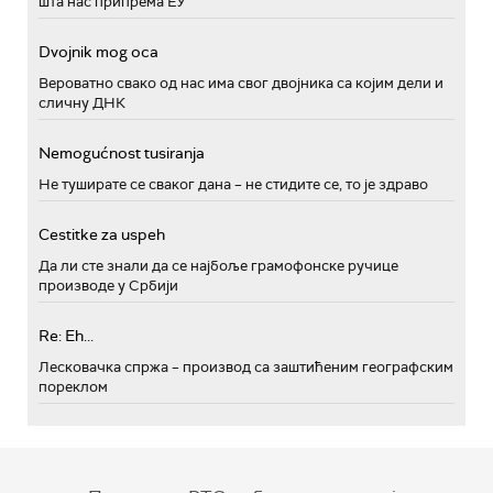
шта нас припрема ЕУ
Dvojnik mog oca
Вероватно свако од нас има свог двојника са којим дели и
сличну ДНК
Nemogućnost tusiranja
Не туширате се сваког дана – не стидите се, то је здраво
Cestitke za uspeh
Да ли сте знали да се најбоље грамофонске ручице
производе у Србији
Re: Eh...
Лесковачка спржа – производ са заштићеним географским
пореклом