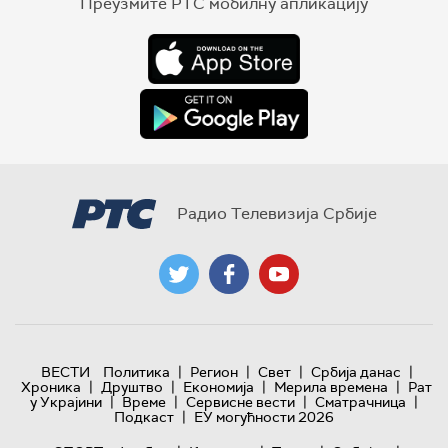
Преузмите РТС мобилну апликацију
Радио Телевизија Србије
|
|
|
|
ВЕСТИ
Политика
Регион
Свет
Србија данас
|
|
|
|
Хроника
Друштво
Економија
Мерила времена
Рат
|
|
|
|
у Украјини
Време
Сервисне вести
Сматрачница
|
Подкаст
ЕУ могућности 2026