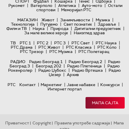
|
|
|
|
СПОРТ
Фудбал
Кошарка
Тенис
Одбојка
|
|
|
|
Рукомет
Ватерполо
Атлетика
Ауто-мото
Остали
|
спортови
Меморијал РТС
|
|
|
МАГАЗИН
Живот
Занимљивости
Музика
|
|
|
|
Технологијa
Путујемо
Свет познатих
Здравље
|
|
|
|
Филм и ТВ
Наука
Природа
Дигитални предузетник
|
За мале велике хероје
Наизглед здрав
|
|
|
|
|
ТВ
РТС 1
РТС 2
РТС 3
РТС Свет
РТС Наука
|
|
|
|
РТС Драма
РТС Живот
РТС Класика
РТС Коло
|
|
РТС Трезор
РТС Музика
РТС Полетарац
|
|
РАДИО
Радио Београд 1
Радио Београд 2
Радио
|
|
|
Београд 3
Београд 202
Радио Плетеница
Радио
|
|
|
Рокенролер
Радио Џубокс
Радио Вртешка
Радио
|
Џезер
Архив
|
|
|
|
РТС
Контакт
Маркетинг
Јавне набавке
Конкурси
Интернет портал
МАПА САЈТА
Приватност
Copyright
Правила употребе садржаја
Мапа
|
|
|
сајта