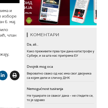
вима и
е изборе
 6. мај.
било
КОМЕНТАРИ
ић, члан
Da, ali...
Како преживети прва три дана катастрофе у
жају,
Србији, и за шта нас припрема ЕУ
Dvojnik mog oca
Вероватно свако од нас има свог двојника
са којим дели и сличну ДНК
Nemogućnost tusiranja
Не туширате се сваког дана – не стидите се,
то је здраво