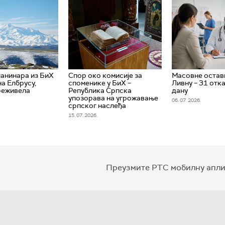
анинара из БиХ
Спор око комисије за
Масовне остав
на Елбрусу,
споменике у БиХ –
Ливну – 31 отка
реживела
Република Српска
дану
упозорава на угрожавање
06. 07. 2026.
српског наслеђа
15. 07. 2026.
Преузмите РТС мобилну апли