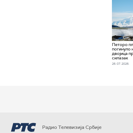
Петоро пл
погинуло 
двојица п
силазак
26. 07. 2026.
Радио Телевизија Србије