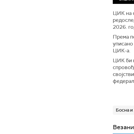
ЦИК на с
редосле
2026. го
Према по
уписано 
ЦИК-а.
ЦИК би 
спровође
својстви
федерал
Босна и
Везани