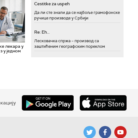
Cestitke za uspeh
Да ли сте знали да се најбоље грамофонске
ручице производе у Србији
Re: Eh...
Лесковачка спржа – производ са
ке лекара у
заштићеним географским пореклом
з у једном
кацију