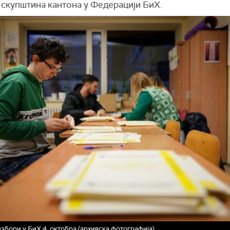
 скупштина кантона у Федерацији БиХ.
збори у БиХ 4. октобра (архивска фотографија)