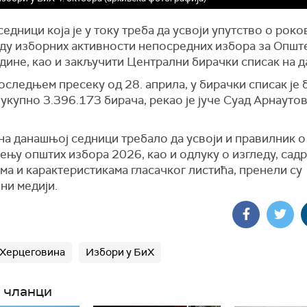
едници која је у току треба да усвоји упутство о роко
ду изборних активности непосредних избора за Општ
дине, као и закључити Централни бирачки списак на дан
следњем пресеку од 28. априла, у бирачки списак је 
укупно 3.396.173 бирача, рекао је јуче Суад Арнаутов
на данашњој седници требало да усвоји и правилник о
њу општих избора 2026, као и одлуку о изгледу, садр
ма и карактеристикама гласачког листића, пренели су
ни медији.
 Херцеговина
Избори у БиХ
 чланци