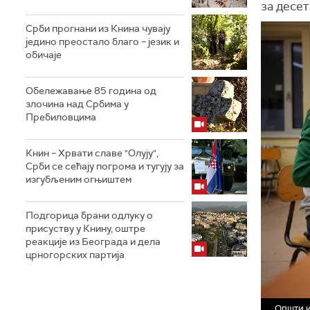
за десет
Срби прогнани из Книна чувају
једино преостало благо – језик и
обичаје
Обележавање 85 година од
злочина над Србима у
Пребиловцима
Книн – Хрвати славе "Олују",
Срби се сећају погрома и тугују за
изгубљеним огњиштем
Подгорица брани одлуку о
присуству у Книну, оштре
реакције из Београда и дела
црногорских партија
Општи и