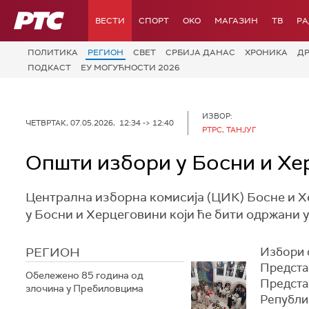
РТС
ВЕСТИ
СПОРТ
OKO
МАГАЗИН
ТВ
Р
ПОЛИТИКА
РЕГИОН
СВЕТ
СРБИЈА ДАНАС
ХРОНИКА
Д
ПОДКАСТ
ЕУ МОГУЋНОСТИ 2026
ИЗВОР:
ЧЕТВРТАК, 07.05.2026, 12:34 -> 12:40
РТРС, ТАНЈУГ
Општи избори у Босни и Хе
Централна изборна комисија (ЦИК) Босне и Х
у Босни и Херцеговини који ће бити одржани у 
РЕГИОН
Избори 
Предста
Обележено 85 година од
Предста
злочина у Пребиловцима
Републи