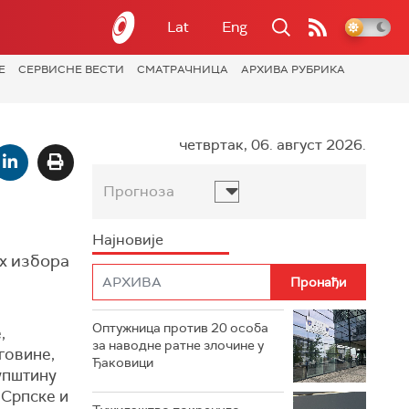
Lat
Eng
Е
СЕРВИСНЕ ВЕСТИ
СМАТРАЧНИЦА
АРХИВА РУБРИКА
четвртак, 06. август 2026.
Прогноза
Најновије
х избора
Оптужница против 20 особа
,
за наводне ратне злочине у
говине,
Ђаковици
упштину
 Српске и