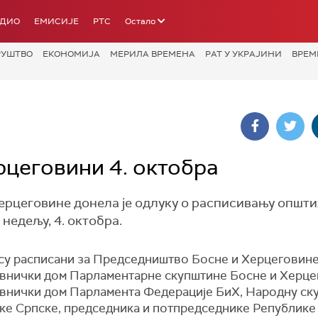
АДИО
ЕМИСИЈЕ
РТС
Остало
РУШТВО
ЕКОНОМИЈА
МЕРИЛА ВРЕМЕНА
РАТ У УКРАЈИНИ
ВРЕМ
рцеговини 4. октобра
ерцеговине донела је одлуку о расписивању општи
недељу, 4. октобра.
су расписани за Председништво Босне и Херцеговине
внички дом Парламентарне скупштине Босне и Херце
внички дом Парламента Федерације БиХ, Народну ск
ке Српске, председника и потпредседнике Републике