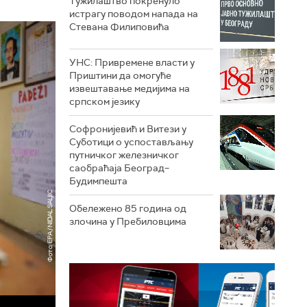
Тужилаштво покренуло
истрагу поводом напада на
Стевана Филиповића
УНС: Привремене власти у
Приштини да омогуће
извештавање медијима на
српском језику
Софронијевић и Витези у
Суботици о успостављању
путничког железничког
саобраћаја Београд–
Будимпешта
Обележено 85 година од
злочина у Пребиловцима