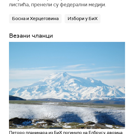
листића, пренели су федерални медији.
Босна и Херцеговина
Избори у БиХ
Везани чланци
Петоро планинара из БиХ погинуло на Елбрусу, двојица