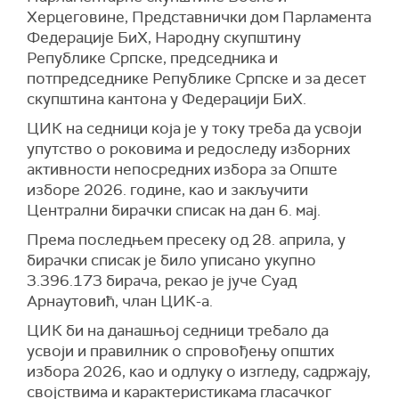
Херцеговине, Представнички дом Парламента
Федерације БиХ, Народну скупштину
Републике Српске, председника и
потпредседнике Републике Српске и за десет
скупштина кантона у Федерацији БиХ.
ЦИК на седници која је у току треба да усвоји
упутство о роковима и редоследу изборних
активности непосредних избора за Опште
изборе 2026. године, као и закључити
Централни бирачки списак на дан 6. мај.
Према последњем пресеку од 28. априла, у
бирачки списак је било уписано укупно
3.396.173 бирача, рекао је јуче Суад
Арнаутовић, члан ЦИК-а.
ЦИК би на данашњој седници требало да
усвоји и правилник о спровођењу општих
избора 2026, као и одлуку о изгледу, садржају,
својствима и карактеристикама гласачког