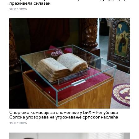
преживела силазак
26. 07. 2026.
Спор око комисије за споменике у БиХ – Република
Српска упозорава на угрожавање српског наслеђа
15. 07. 2026.