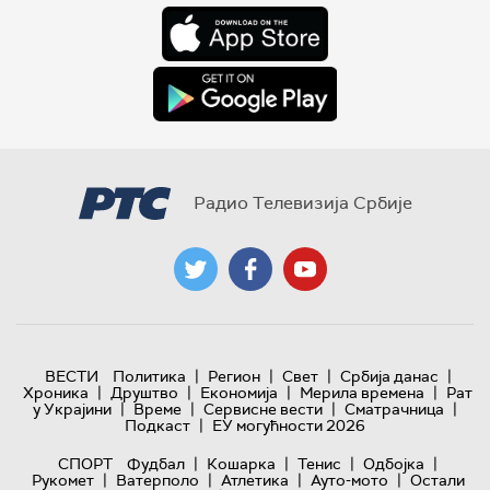
Радио Телевизија Србије
|
|
|
|
ВЕСТИ
Политика
Регион
Свет
Србија данас
|
|
|
|
Хроника
Друштво
Економија
Мерила времена
Рат
|
|
|
|
у Украјини
Време
Сервисне вести
Сматрачница
|
Подкаст
ЕУ могућности 2026
|
|
|
|
СПОРТ
Фудбал
Кошарка
Тенис
Одбојка
|
|
|
|
Рукомет
Ватерполо
Атлетика
Ауто-мото
Остали