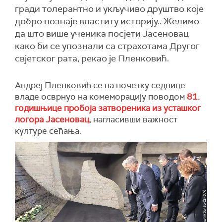
гради толерантно и укључиво друштво које
добро познаје властиту историју.. Желимо
да што више ученика посјети Јасеновац
како би се упознали са страхотама Другог
свјетског рата, рекао је Пленковић.
Андреј Пленковић се на почетку седнице
владе осврнуо на комеморацију поводом
81.
годишњице пробоја затвореника из усташког
логора Јасеновац
, нагласивши важност
културе сећања.