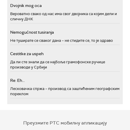
Dvojnik mog oca
Вероватно свако од нас има свог двојника са којим дели и
сличну ДНК
Nemogućnost tusiranja
Не туширате се сваког дана – не стидите се, то је здраво
Cestitke za uspeh
Да ли сте знали да се најбоље грамофонске ручице
производе у Србији
Re: Eh...
Лесковачка спржа – производ са заштићеним географским
пореклом
Преузмите РТС мобилну апликацију