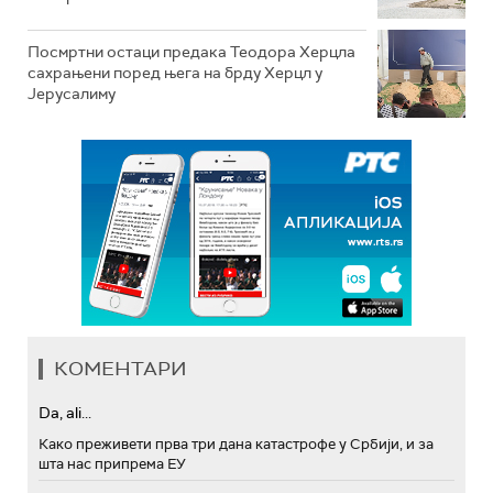
Посмртни остаци предака Теодора Херцла
сахрањени поред њега на брду Херцл у
Јерусалиму
КОМЕНТАРИ
Da, ali...
Како преживети прва три дана катастрофе у Србији, и за
шта нас припрема ЕУ