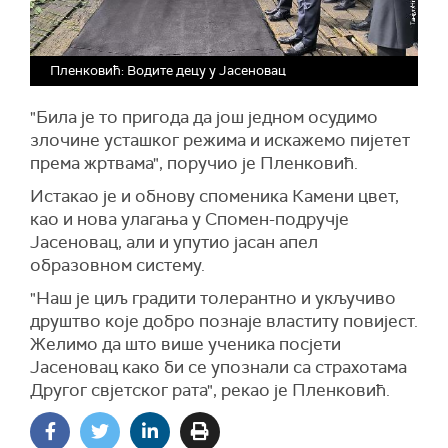
Пленковић: Водите децу у Јасеновац
"Била је то пригода да још једном осудимо
злочине усташког режима и искажемо пијетет
према жртвама", поручио је Пленковић.
Истакао је и обнову споменика Камени цвет,
као и нова улагања у Спомен-подручје
Јасеновац, али и упутио јасан апел
образовном систему.
"Наш је циљ градити толерантно и укључиво
друштво које добро познаје властиту повијест.
Желимо да што више ученика посјети
Јасеновац како би се упознали са страхотама
Другог свјетског рата", рекао је Пленковић.