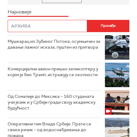
Најновије
Мушкарац из Зубиног Потока, осумњичен за
давање лажног исказа, пуштен из притвора
Комерцијални авион пришао хеликоптеру у
којем је био Трамп, истражују се околности
Од Сомалије до Мексика – 160 студената
учи језик и у Србији гради своју академску
будућност
Оперативни тим Владе Србије: Прати се
сваки ризик – од водоснабдевања до
пожара