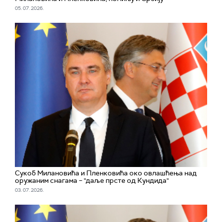
05. 07. 2026.
Сукоб Милановића и Пленковића око овлашћења над
оружаним снагама – "даље прсте од Кундида"
03. 07. 2026.