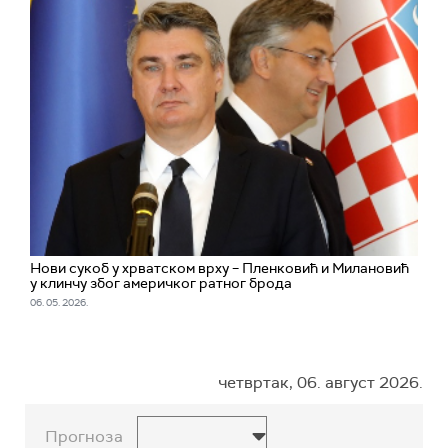
Нови сукоб у хрватском врху – Пленковић и Милановић
у клинчу због америчког ратног брода
06. 05. 2026.
четвртак, 06. август 2026.
Прогноза