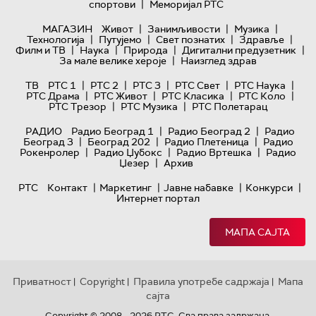
|
спортови
Меморијал РТС
|
|
|
МАГАЗИН
Живот
Занимљивости
Музика
|
|
|
|
Технологијa
Путујемо
Свет познатих
Здравље
|
|
|
|
Филм и ТВ
Наука
Природа
Дигитални предузетник
|
За мале велике хероје
Наизглед здрав
|
|
|
|
|
ТВ
РТС 1
РТС 2
РТС 3
РТС Свет
РТС Наука
|
|
|
|
РТС Драма
РТС Живот
РТС Класика
РТС Коло
|
|
РТС Трезор
РТС Музика
РТС Полетарац
|
|
РАДИО
Радио Београд 1
Радио Београд 2
Радио
|
|
|
Београд 3
Београд 202
Радио Плетеница
Радио
|
|
|
Рокенролер
Радио Џубокс
Радио Вртешка
Радио
|
Џезер
Архив
|
|
|
|
РТС
Контакт
Маркетинг
Јавне набавке
Конкурси
Интернет портал
МАПА САЈТА
Приватност
Copyright
Правила употребе садржаја
Мапа
|
|
|
сајта
Copyright © 2008 - 2026 РТС. Сва права задржана.