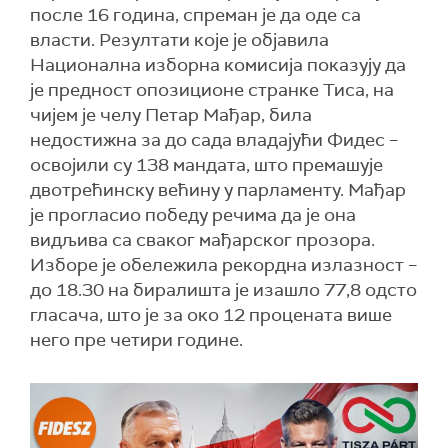
после 16 година, спреман је да оде са
власти. Резултати које је објавила
Национална изборна комисија показују да
је предност опозиционе странке Тиса, на
чијем је челу Петар Мађар, била
недостижна за до сада владајући Фидес –
освојили су 138 мандата, што премашује
двотрећинску већину у парламенту. Мађар
је прогласио победу речима да је она
видљива са сваког мађарског прозора.
Изборе је обележила рекордна излазност –
до 18.30 на биралишта је изашло 77,8 одсто
гласача, што је за око 12 процената више
него пре четири године.