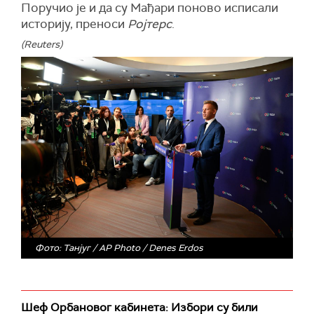
Поручио је и да су Мађари поново исписали
историју, преноси
Ројтерс
.
(Reuters)
Фото: Танјуг / AP Photo / Denes Erdos
Шеф Орбановог кабинета: Избори су били