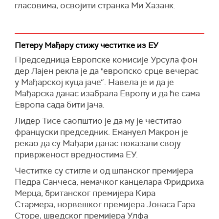
гласовима, освојити странка Ми Хазанк.
"Након тога, ићи ћу у Брисел и Беч како бих
одмрзао финансирање Мађарске из ЕУ", рекао
је Мађар.
Он је такође најавио да ће сви они који су
Петеру Мађару стижу честитке из ЕУ
кршили законе бити позвани на одговорност.
Председница Европске комисије Урсула фон
дер Лајен рекла је да "европско срце вечерас
"Наша победа није видљива са Месеца, већ са
у Мађарској куца јаче“. Навела је и да је
сваког мађарског прозора", рекао је Мађар и
Мађарска данас изабрала Европу и да ће сама
истакао да никада у историји Мађарске није
Европа сада бити јача.
гласало толико бирача.
Лидер Тисе саопштио је да му је честитао
француски председник. Емануел Макрон је
рекао да су Мађари данас показали своју
приврженост вредностима ЕУ.
Честитке су стигле и од шпанског премијера
Педра Санчеса, немачког канцелара Фридриха
Мерца, британског премијера Кира
Стармера, норвешког премијера Јонаса Гара
Сторе, шведског премијера Улфа