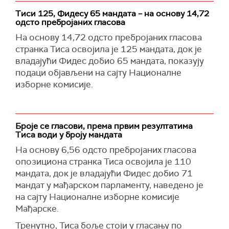
Тиси 125, Фидесу 65 мандата – на основу 14,72
одсто пребројаних гласова
На основу 14,72 одсто пребројаних гласова
странка Тиса освојила је 125 мандата, док је
владајући Фидес добио 65 мандата, показују
подаци објављени на сајту Националне
изборне комисије.
Броје се гласови, према првим резултатима
Тиса води у броју мандата
На основу 6,56 одсто пребројаних гласова
опозициона странка Тиса освојила је 110
мандата, док је владајући Фидес добио 71
мандат у мађарском парламенту, наведено је
на сајту Националне изборне комисије
Мађарске.
Тренутно, Тиса боље стоји у гласању по