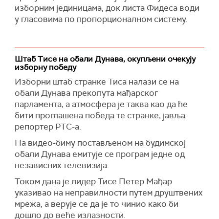
изборним јединицама, док листа Фидеса води
у гласовима по пропорционалном систему.
Штаб Тисе на обали Дунава, окупљени очекују
изборну победу
Изборни штаб странке Тиса налази се на
обали Дунава прекопута мађарског
парламента, а атмосфера је таква као да ће
бити проглашена победа те странке, јавља
репортер РТС-а.
На видео-биму постављеном на будимској
обали Дунава емитује се програм једне од
независних телевизија.
Током дана је лидер Тисе Петер Мађар
указивао на неправилности путем друштвених
мрежа, а верује се да је то чинио како би
дошло до веће излазности.