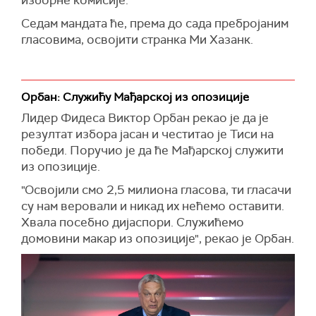
Седам мандата ће, према до сада пребројаним
гласовима, освојити странка Ми Хазанк.
Орбан: Служићу Мађарској из опозиције
Лидер Фидеса Виктор Орбан рекао је да је
резултат избора јасан и честитао је Тиси на
победи. Поручио је да ће Мађарској служити
из опозиције.
"Освојили смо 2,5 милиона гласова, ти гласачи
су нам веровали и никад их нећемо оставити.
Хвала посебно дијаспори. Служићемо
домовини макар из опозиције", рекао је Орбан.