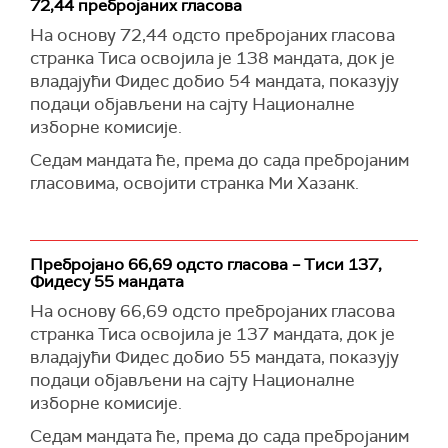
суда, главног тужиоца, и председника
72,44 пребројаних гласова
Канцеларије за медије и конкуренцију да
На основу 72,44 одсто пребројаних гласова
такође пондесу оставке.
странка Тиса освојила је 138 мандата, док је
владајући Фидес добио 54 мандата, показују
"Наше независне институције биле су
подаци објављени на сајту Националне
заробљене у последњих 16 година", рекао је
изборне комисије.
Мађар и позвао Орбана да се уздржи од мера
које би ограничиле простор за маневар
Седам мандата ће, према до сада пребројаним
будућој влади.
гласовима, освојити странка Ми Хазанк.
Најавио је да ће се Мађарска придружити
Европском јавном тужилаштву, као и да ће
Будимпешта бити снажан савезник Европске
Пребројано 66,69 одсто гласова – Тиси 137,
уније и НАТО-а.
Фидесу 55 мандата
На основу 66,69 одсто пребројаних гласова
Истакао је да му је циљ да обнови и прошири
странка Тиса освојила је 137 мандата, док је
сарадњу Вишеградске четворке, односно
владајући Фидес добио 55 мандата, показују
сарадње са Чешком, Пољском и Словачком, и
подаци објављени на сајту Националне
најавио да ће му прво путовање у
изборне комисије.
иностранство у функцији премијера бити у
Варшаву.
Седам мандата ће, према до сада пребројаним