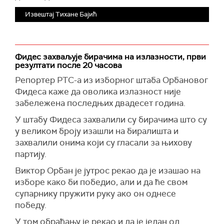
Извештај Тихане Бајић
Фидес захваљује бирачима на излазности, први
резултати после 20 часова
Репортер РТС-а из изборног штаба Орбановог
Фидеса каже да оволика излазност није
забележена последњих двадесет година.
У штабу Фидеса захвалили су бирачима што су
у великом броју изашли на биралишта и
захвалили онима који су гласали за њихову
партију.
Виктор Орбан је јутрос рекао да је изашао на
изборе како би победио, али и да ће свом
супарнику пружити руку ако он однесе
победу.
У том обраћању је рекао и да је један од