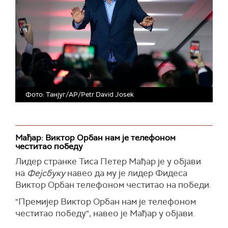
Фото: Танјуг/AP/Petr David Josek
Мађар: Виктор Орбан нам је телефоном
честитао победу
Лидер странке Тиса Петер Мађар је у објави
на
Фејсбуку
навео да му је лидер Фидеса
Виктор Орбан телефоном честитао на победи.
"Премијер Виктор Орбан нам је телефоном
честитао победу", навео је Мађар у објави.