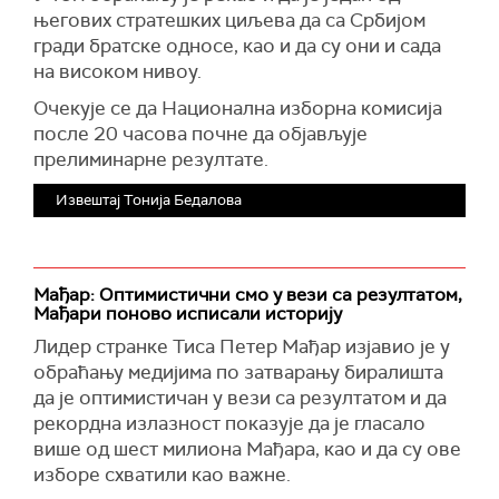
његових стратешких циљева да са Србијом
гради братске односе, као и да су они и сада
на високом нивоу.
Очекује се да Национална изборна комисија
после 20 часова почне да објављује
прелиминарне резултате.
Извештај Тонија Бедалова
Мађар: Оптимистични смо у вези са резултатом,
Мађари поново исписали историју
Лидер странке Тиса Петер Мађар изјавио је у
обраћању медијима по затварању биралишта
да је оптимистичан у вези са резултатом и да
рекордна излазност показује да је гласало
више од шест милиона Мађара, као и да су ове
изборе схватили као важне.