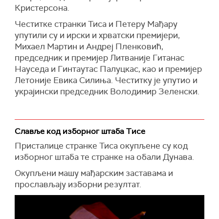
Кристерсона.
Честитке странки Тиса и Петеру Мађару
упутили су и ирски и хрватски премијери,
Михаел Мартин и Андреј Пленковић,
председник и премијер Литваније Гитанас
Науседа и Гинтаутас Палуцкас, као и премијер
Летоније Евика Силиња. Честитку је упутио и
украјински председник Володимир Зеленски.
Славље код изборног штаба Тисе
Присталице странке Тиса окупљене су код
изборног штаба те странке на обали Дунава.
Окупљени машу мађарским заставама и
прослављају изборни резултат.