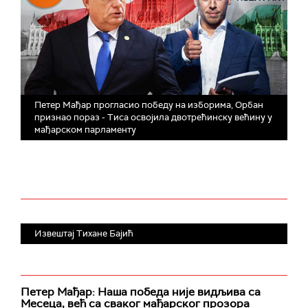
Петер Мађар прогласио победу на изборима, Орбан
признао пораз - Тисa освојила двотрећинску већину у
мађарском парламенту
Извештај Тихане Бајић
Петер Мађар: Наша победа није видљива са
Месеца, већ са сваког мађарског прозора