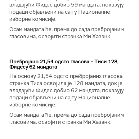
владајући Фидес добио 59 мандата, показују
подаци објављени на сајту Националне
изборне комисије.
Осам мандата ће, према до сада пребројаним
гласовима, освојити странка Ми Хазанк.
Пребројано 21,54 одсто гласова – Тиси 128,
Фидесу 62 мандата
На основу 21,54 одсто пребројаних гласова
странка Тиса освојила је 128 мандата, док је
владајући Фидес добио 62 мандата, показују
подаци објављени на сајту Националне
изборне комисије.
Осам мандата ће, према до сада пребројаним
гласовима, освојити странка Ми Хазанк.