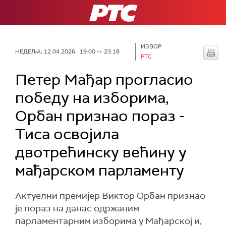
РТС
ИЗВОР:
НЕДЕЉА, 12.04.2026, 19:00 -> 23:18
РТС
Петер Мађар прогласио
победу на изборима,
Орбан признао пораз -
Тисa освојила
двотрећинску већину у
мађарском парламенту
Актуелни премијер Виктор Орбан признао
је пораз на данас одржаним
парламентарним изборима у Мађарској и,