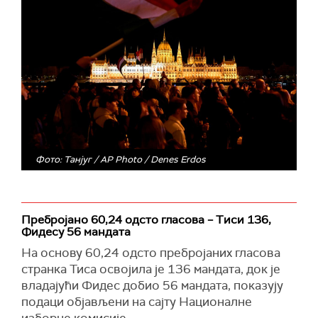
Фото: Танјуг / AP Photo / Denes Erdos
Пребројано 60,24 одсто гласова – Тиси 136,
Фидесу 56 мандата
На основу 60,24 одсто пребројаних гласова
странка Тиса освојила је 136 мандата, док је
владајући Фидес добио 56 мандата, показују
подаци објављени на сајту Националне
изборне комисије.