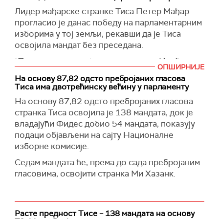
Лидер мађарске странке Тиса Петер Мађар
прогласио је данас победу на парламентарним
изборима у тој земљи, рекавши да је Тиса
освојила мандат без преседана.
"Поново смо освојили нашу земљу. Имаћемо
ОПШИРНИЈЕ
снажну двотрећинску већину у парламенту",
На основу 87,82 одсто пребројаних гласова
рекао је Мађар, а преноси
Ројтерс.
Тиса има двотрећинску већину у парламенту
Он је оценио да ће транзиција Тисе из
На основу 87,82 одсто пребројаних гласова
опозиције на власт проћи мирно и глатко
странка Тиса освојила је 138 мандата, док је
услед снажног мандата, додајући да су бирачи
владајући Фидес добио 54 мандата, показују
"заменили режим Орбана и повратили
подаци објављени на сајту Националне
домовину".
изборне комисије.
Мађар је позвао председника земље Тамаша
Седам мандата ће, према до сада пребројаним
Шуљока да му повери мандат за састав владе
гласовима, освојити странка Ми Хазанк.
што је пре могуће, и да одмах затим поднесе
оставку.
Поред тога, позвао је и председника врховног
Расте предност Тисе – 138 мандата на основу