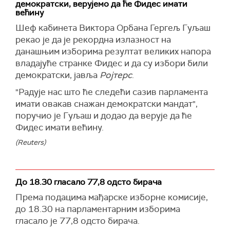
демократски, верујемо да ће Фидес имати
већину
Шеф кабинета Виктора Орбана Гергељ Гуљаш
рекао је да је рекордна излазност на
данашњим изборима резултат великих напора
владајуће странке Фидес и да су избори били
демократски, јавља
Ројтерс
.
"Радује нас што ће следећи сазив парламента
имати овакав снажан демократски мандат",
поручио је Гуљаш и додао да верује да ће
Фидес имати већину.
(Reuters)
До 18.30 гласало 77,8 одсто бирача
Према подацима мађарске изборне комисије,
до 18.30 на парламентарним изборима
гласало је 77,8 одсто бирача.