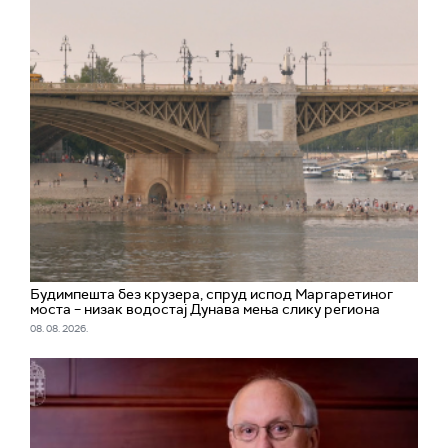
Будимпешта без крузера, спруд испод Маргаретиног
моста – низак водостај Дунава мења слику региона
08. 08. 2026.