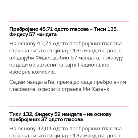
Пребројано 45,71 одсто гласова – Тиси 135,
Фидесу 57 мандата
На основу 45,71 одсто пребројаних гласова
странка Тиса освојила је 135 мандата, док је
владајући Фидес добио 57 мандата, показују
подаци објављени на сајту Националне
изборне комисије.
Седам мандата ће, према до сада пребројаним
гласовима, освојити странка Ми Хазанк.
Тиси 132, Фидесу 59 мандата – на основу
пребројаних 37 одсто гласова
На основу 37,04 одсто пребројаних гласова
странка Тиса освојила је 132 мандата, док је