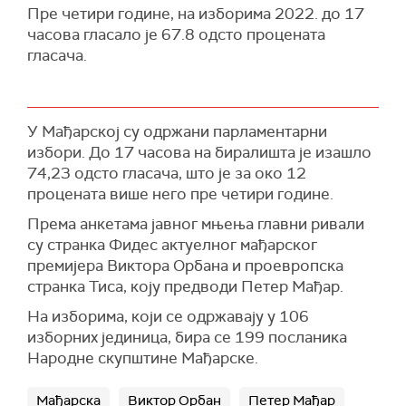
Пре четири године, на изборима 2022. до 17
часова гласало је 67.8 одсто процената
гласача.
У Мађарској су одржани парламентарни
избори. До 17 часова на биралишта је изашло
74,23 одсто гласача, што је за око 12
процената више него пре четири године.
Према анкетама јавног мњења главни ривали
су странка Фидес актуелног мађарског
премијера Виктора Орбана и проевропска
странка Тиса, коју предводи Петер Мађар.
На изборима, који се одржавају у 106
изборних јединица, бира се 199 посланика
Народне скупштине Мађарске.
Мађарска
Виктор Орбан
Петер Мађар