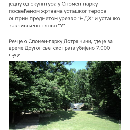
једну од скулптура у Спомен-парку
посвећеном жртвама усташког терора
оштрим предметом урезао "НДХ" и усташко
закривљено слово "У".
Реч је о Спомен-парку Дотршчини, где је за
време Другог светског рата убијено 7.000
људи.