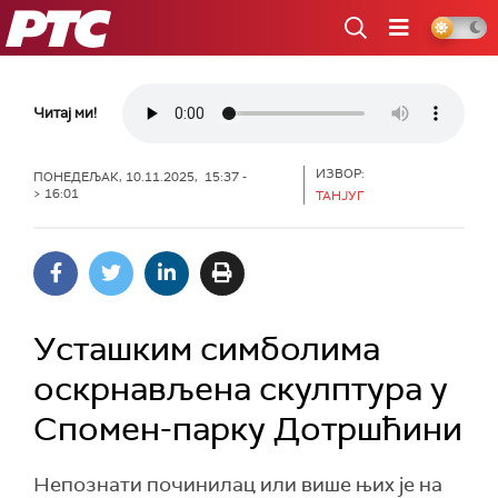
РТС
Читај ми!
ИЗВОР:
ПОНЕДЕЉАК, 10.11.2025, 15:37 -
> 16:01
ТАНЈУГ
Усташким симболима
оскрнављена скулптура у
Спомен-парку Дотршћини
Непознати починилац или више њих је на