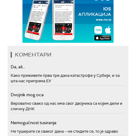
КОМЕНТАРИ
Da, ali...
Како преживети прва три дана катастрофе у Србији, и за
шта нас припрема ЕУ
Dvojnik mog oca
Вероватно свако од нас има свог двојника са којим дели и
сличну ДНК
Nemogućnost tusiranja
Не туширате се сваког дана – не стидите се, то је здраво