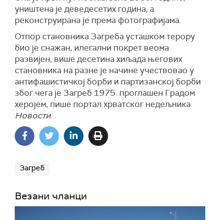
уништена је деведесетих година, а
реконструирана је према фотографијама.
Отпор становника Загреба усташком терору
био је снажан, илегални покрет веома
развијен, више десетина хиљада његових
становника на разне је начине учествовао у
антифашистичкој борби и партизанској борби
због чега је Загреб 1975. проглашен Градом
херојем, пише портал хрватског недељника
Новости
.
Загреб
Везани чланци