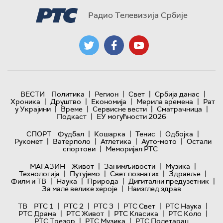
Радио Телевизија Србије
|
|
|
|
ВЕСТИ
Политика
Регион
Свет
Србија данас
|
|
|
|
Хроника
Друштво
Економија
Мерила времена
Рат
|
|
|
|
у Украјини
Време
Сервисне вести
Сматрачница
|
Подкаст
ЕУ могућности 2026
|
|
|
|
СПОРТ
Фудбал
Кошарка
Тенис
Одбојка
|
|
|
|
Рукомет
Ватерполо
Атлетика
Ауто-мото
Остали
|
спортови
Меморијал РТС
|
|
|
МАГАЗИН
Живот
Занимљивости
Музика
|
|
|
|
Технологијa
Путујемо
Свет познатих
Здравље
|
|
|
|
Филм и ТВ
Наука
Природа
Дигитални предузетник
|
За мале велике хероје
Наизглед здрав
|
|
|
|
|
ТВ
РТС 1
РТС 2
РТС 3
РТС Свет
РТС Наука
|
|
|
|
РТС Драма
РТС Живот
РТС Класика
РТС Коло
|
|
РТС Трезор
РТС Музика
РТС Полетарац