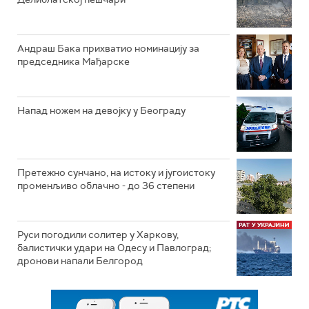
Андраш Бака прихватио номинацију за
председника Мађарске
Напад ножем на девојку у Београду
Претежно сунчано, на истоку и југоистоку
променљиво облачно - до 36 степени
Руси погодили солитер у Харкову,
балистички удари на Одесу и Павлоград;
дронови напали Белгород