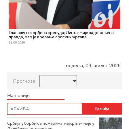
Главашу потврђена пресуда; Линта: Није задовољена
правда, ово је вређање српских жртава
11. 06. 2026.
недеља, 09. август 2026.
Прогноза
Најновије
Србија у борби са пожарима, најкритичније у
Делиблатској пешчари