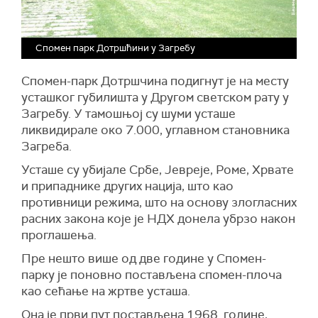
Спомен парк Дотршћини у Загребу
Спомен-парк Дотршчина подигнут је на месту
усташког губилишта у Другом светском рату у
Загребу. У тамошњој су шуми усташе
ликвидирале око 7.000, углавном становника
Загреба.
Усташе су убијале Србе, Јевреје, Роме, Хрвате
и припаднике других нација, што као
противници режима, што на основу злогласних
расних закона које је НДХ донела убрзо након
проглашења.
Пре нешто више од две године у Спомен-
парку је поновно постављена спомен-плоча
као сећање на жртве усташа.
Она је први пут постављена 1968. године,