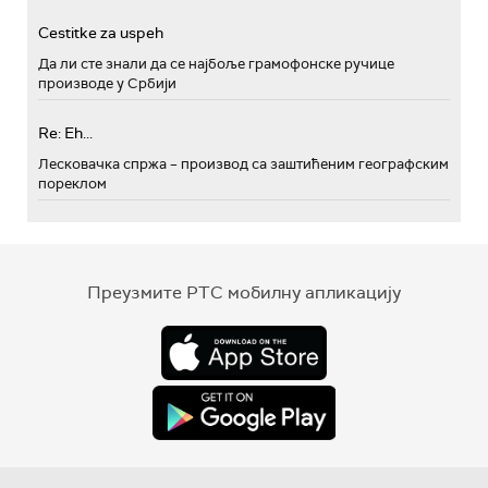
Cestitke za uspeh
Да ли сте знали да се најбоље грамофонске ручице
производе у Србији
Re: Eh...
Лесковачка спржа – производ са заштићеним географским
пореклом
Преузмите РТС мобилну апликацију