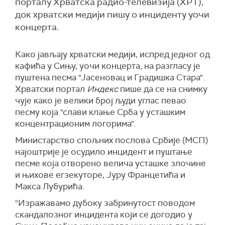
порталу Хрватска радио-телевизија (ХРТ),
док хрватски медији пишу о инциденту уочи
концерта.
Како јављају хрватски медији, испред једног од
кафића у Сињу, уочи концерта, на разгласу је
пуштена песма "Јасеновац и Градишка Стара".
Хрватски портал
Индекс
пише да се на снимку
чује како је велики број људи углас певао
песму која "слави клање Срба у усташким
концентрационим логорима".
Министарство спољних послова Србије (МСП)
најоштрије је осудило инцидент и пуштање
песме која отворено велича усташке злочине
и њихове егзекуторе, Јуру Францетића и
Макса Лубурића.
"Изражавамо дубоку забринутост поводом
скандалозног инцидента који се догодио у