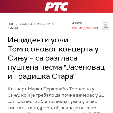
РТС
ИЗВОР:
ПОНЕДЕЉАК, 04.08.2025, 22:09 -
> 22:32
РТС, ИНДЕКС, ХРТ
Инциденти уочи
Томпсоновог концерта у
Сињу – са разгласа
пуштена песма "Јасеновац
и Градишка Стара"
Концерт Марка Перковића Томпсона у
Сињу, који је требало да почне вечерас у 21
сат, каснио је због великих гужви у и око
сињског хиподрома, објавила је на свом