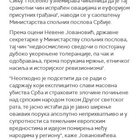
Сињу. Посебно узнемирава чињеница да је тај
срамотни чин испраћен овацијама и еуфоријом
присутних грађана", наводи се у саопштењу
Министарства спољних послова Србије.
Према оцени Невене Јовановић, државне
секретарке у Министарству спољних послова,
тај чин "недвосмислено сведочи о постојању
дубоко укорењене толеранције, па чак и
одобравања, према порукама мржње, етничког
насиља и историјског ревизионизма".
"Неопходно је подсетити да се ради о
садржају који експлицитно слави масовна
убиства Срба и страховите злочине почињене
над српским народом током Другог светског
рата, те јасно истаћи да је јавно ширење
оваквих порука апсолутно неприхватљиво и у
супротности са темељним европским
вредностима и идејом помирења међу
народима у региону", каже Јовановићева.