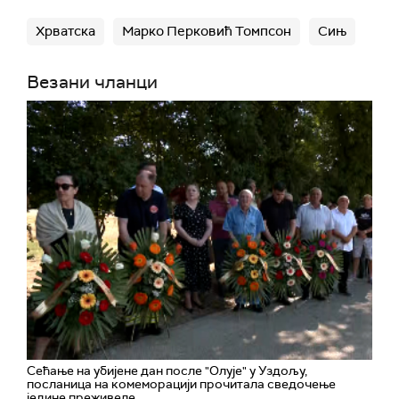
Хрватска
Марко Перковић Томпсон
Сињ
Везани чланци
Сећање на убијене дан после "Олује" у Уздољу,
посланица на комеморацији прочитала сведочење
једине преживеле