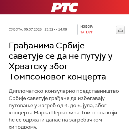
РТС
ИЗВОР:
СУБОТА, 05.07.2025, 13:32 -> 14:09
ТАНЈУГ
Грађанима Србије
саветује се да не путују у
Хрватску због
Томпсоновог концерта
Дипломатско-конзуларно представништво
Србије саветује грађане да избегавају
путовање у Загреб од 4. до 6. јула, због
концерта Марка Перковића Томпсона који
ће се одржати данас на загребачком
хиподрому.