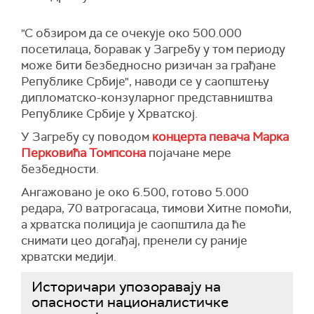
"С обзиром да се очекује око 500.000
посетилаца, боравак у Загребу у том периоду
може бити безбедносно ризичан за грађане
Републике Србије", наводи се у саопштењу
дипломатско-конзуларног представништва
Републике Србије у Хрватској.
У Загребу су поводом
концерта певача Марка
Перковића Томпсона
појачане мере
безбедности.
Ангажовано је око 6.500, готово 5.000
редара, 70 ватрогасаца, тимови Хитне помоћи,
а хрватска полиција је саопштила да ће
снимати цео догађај, пренели су раније
хрватски медији.
Историчари упозоравају на
опасности националистичке