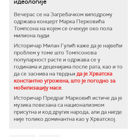
идеологије
Вечерас се на Загребачком хиподрому
одржава концерт Марка Перковића
Томпсона на којем се очекује око пола
милиона људи.
Историчар Милан Гулић каже да је највећи
проблем у томе што Томпсонова
популарност расте и одржава се у
годинама и деценијама после рата, као и то
да се заснива на тврдњи
да је Хрватска
константно угрожена, што је погодно за
мобилизацију масе
.
Историчар Предраг Марковић истиче да је
музика повезана са национализмом
присутна и код других народа, али да нигде
није толико доминантна као у Хрватској.