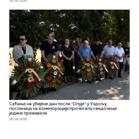
08. 08. 2026.
Сећање на убијене дан после "Олује" у Уздољу,
посланица на комеморацији прочитала сведочење
једине преживеле
06. 08. 2026.