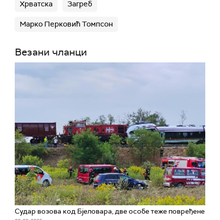
Хрватска
Загреб
Марко Перковић Томпсон
Везани чланци
Судар возова код Бјеловара, две особе теже повређене