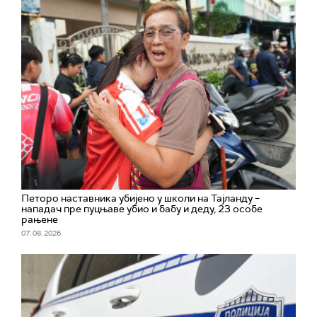
Петоро наставника убијено у школи на Тајланду –
нападач пре пуцњаве убио и бабу и деду, 23 особе
рањене
07. 08. 2026.