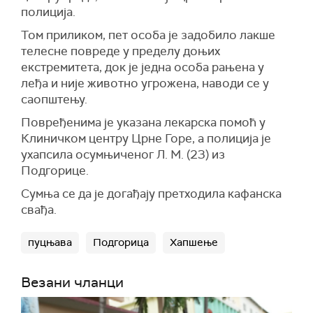
полиција.
Том приликом, пет особа је задобило лакше
телесне повреде у пределу доњих
екстремитета, док је једна особа рањена у
леђа и није животно угрожена, наводи се у
саопштењу.
Повређенима је указана лекарска помоћ у
Клиничком центру Црне Горе, а полиција је
ухапсила осумњиченог Л. М. (23) из
Подгорице.
Сумња се да је догађају претходила кафанска
свађа.
пуцњава
Подгорица
Хапшење
Везани чланци