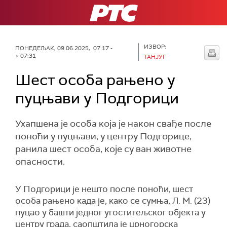
РТС
ИЗВОР:
ПОНЕДЕЉАК, 09.06.2025, 07:17 -
> 07:31
ТАНЈУГ
Шест особа рањено у
пуцњави у Подгорици
Ухапшена је особа која је након свађе после
поноћи у пуцњави, у центру Подгорице,
ранила шест особа, које су ван животне
опасности.
У Подгорици је нешто после поноћи, шест
особа рањено када је, како се сумња, Л. М. (23)
пуцао у башти једног угоститељског објекта у
центру града, саопштила је црногорска