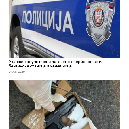
Ухапшен осумњичени да је проневерио новац из
бензинске станице и мењачнице
04. 08. 2026.