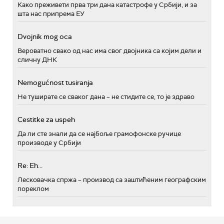
Како преживети прва три дана катастрофе у Србији, и за
шта нас припрема ЕУ
Dvojnik mog oca
Вероватно свако од нас има свог двојника са којим дели и
сличну ДНК
Nemogućnost tusiranja
Не туширате се сваког дана – не стидите се, то је здраво
Cestitke za uspeh
Да ли сте знали да се најбоље грамофонске ручице
производе у Србији
Re: Eh...
Лесковачка спржа – производ са заштићеним географским
пореклом