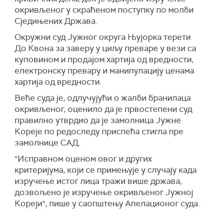
окривљеног у скраћеном поступку по молби
Сједињених Држава.
Окружни суд Јужног округа Њујорка терети
До Квона за заверу у циљу преваре у вези са
куповином и продајом хартија од вредности,
електронску превару и манипулацију ценама
хартија од вредности.
Веће суда је, одлучујући о жалби бранилаца
окривљеног, оценило да је првостепени суд
правилно утврдио да је замолница Јужне
Кореје по редоследу приспећа стигла пре
замолнице САД.
"Исправном оценом овог и других
критеријума, који се примењује у случају када
изручење истог лица тражи више држава,
дозвољено је изручење окривљеног Јужној
Кореји", пише у саопштењу Апелационог суда.