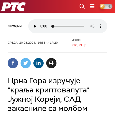
РТС
Читај ми!
ИЗВОР:
СРЕДА, 20.03.2024, 16:55 -> 17:20
РТС, РТЦГ
Црна Гора изручује
"краља криптовалута"
Јужној Кореји, САД
закасниле са молбом