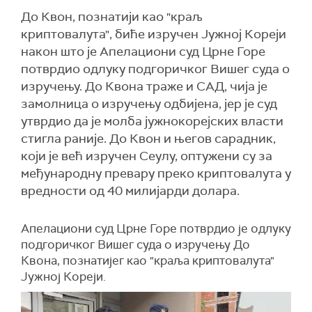
До Квон, познатији као "краљ
криптовалута", биће изручен Јужној Кореји
након што је Апелациони суд Црне Горе
потврдио одлуку подгоричког Вишег суда о
изручењу. До Квона траже и САД, чија је
замолница о изручењу одбијена, јер је суд
утврдио да је молба јужнокорејских власти
стигла раније. До Квон и његов сарадник,
који је већ изручен Сеулу, оптужени су за
међународну превару преко криптовалута у
вредности од 40 милијарди долара.
Апелациони суд Црне Горе потврдио је одлуку
подгоричког Вишег суда о изручењу До
Квона, познатијег као "краља криптовалута"
Јужној Кореји.