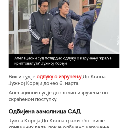
Апелациони суд потврдио одлуку о изручењу "краља
криптовалута" Јужној Кореји
Виши суд је
одлуку о изручењу
До Квона
Јужној Кореји донео 6. марта.
Апелациони суд је дозволио изручење по
скраћеном поступку.
Одбијена замолница САД
Јужна Кореја До Квона тражи због више
кривичних дела, док је одбијено изручење