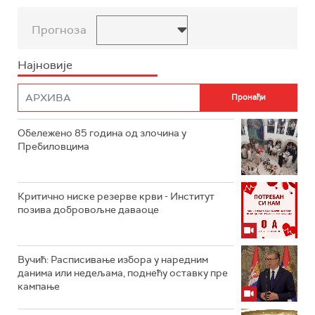
Прогноза
Најновије
Обележено 85 година од злочина у
Пребиловцима
Критично ниске резерве крви - Институт
позива добровољне даваоце
Вучић: Расписивање избора у наредним
данима или недељама, поднећу оставку пре
кампање