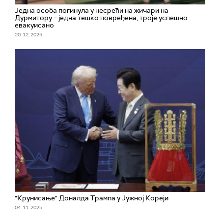
Једна особа погинула у несрећи на жичари на
Дурмитору – једна тешко повређена, троје успешно
евакуисано
20. 12. 2025.
"Крунисање" Доналда Трампа у Јужној Кореји
04. 11. 2025.