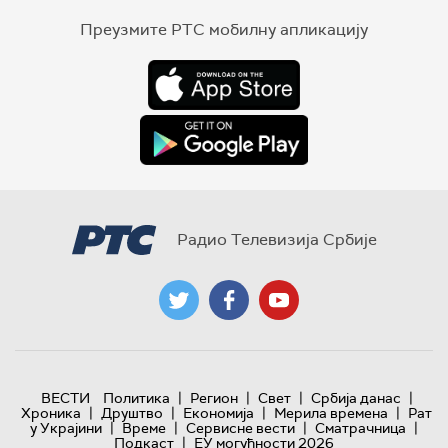
Преузмите РТС мобилну апликацију
Радио Телевизија Србије
|
|
|
|
ВЕСТИ
Политика
Регион
Свет
Србија данас
|
|
|
|
Хроника
Друштво
Економија
Мерила времена
Рат
|
|
|
|
у Украјини
Време
Сервисне вести
Сматрачница
|
Подкаст
ЕУ могућности 2026