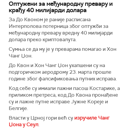
Оптужени за међународну превару и
крађу 40 милијарди долара
За До Квоном је раније расписана
Интерполова потерница због оптужби за
међународну превару вредну 40 милијарди
долара преко криптовалута.
Сумња се да му је у преварама помагао и Хон
Чанг Џон.
До Квон и Хон Чанг Џон ухапшени су на
подгоричком аеродрому 23. марта прошле
године због фалсификовања путних исправа.
Код себе су имиали лажни пасош Костарике, а
приликом претреса, код До Квона пронађене
су и лажне путне исправе Јужне Кореје и
Белгије.
Власти у Црној гори већ су
изручиле Чанг
Џона у Сеул
.