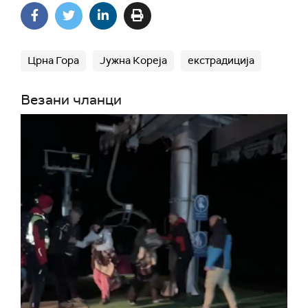
Црна Гора
Јужна Кореја
екстрадиција
Везани чланци