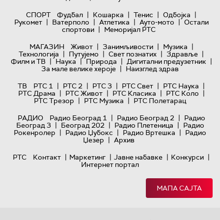
|
|
|
|
СПОРТ
Фудбал
Кошарка
Тенис
Одбојка
|
|
|
|
Рукомет
Ватерполо
Атлетика
Ауто-мото
Остали
|
спортови
Меморијал РТС
|
|
|
МАГАЗИН
Живот
Занимљивости
Музика
|
|
|
|
Технологијa
Путујемо
Свет познатих
Здравље
|
|
|
|
Филм и ТВ
Наука
Природа
Дигитални предузетник
|
За мале велике хероје
Наизглед здрав
|
|
|
|
|
ТВ
РТС 1
РТС 2
РТС 3
РТС Свет
РТС Наука
|
|
|
|
РТС Драма
РТС Живот
РТС Класика
РТС Коло
|
|
РТС Трезор
РТС Музика
РТС Полетарац
|
|
РАДИО
Радио Београд 1
Радио Београд 2
Радио
|
|
|
Београд 3
Београд 202
Радио Плетеница
Радио
|
|
|
Рокенролер
Радио Џубокс
Радио Вртешка
Радио
|
Џезер
Архив
|
|
|
|
РТС
Контакт
Маркетинг
Јавне набавке
Конкурси
Интернет портал
МАПА САЈТА