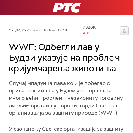
РТС
ИЗВОР:
СРЕДА, 09.02.2022, 16:10 -> 18:18
РТС
WWF: Одбегли лав у
Будви указује на проблем
кријумчарења животиња
Случај младунца лава који је побегао с
приватног имања у Будви упозорава на
много већи проблем – незакониту трговину
дивљим врстама у Европи, тврди Светска
организација за заштиту природе (WWF).
У саопштењу Светске организације за заштиту