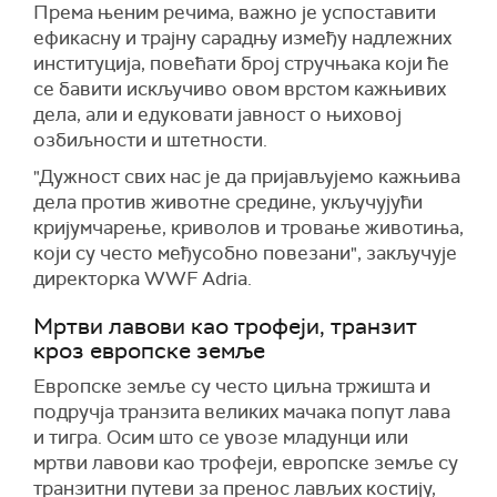
Према њеним речима, важно је успоставити
ефикасну и трајну сарадњу између надлежних
институција, повећати број стручњака који ће
се бавити искључиво овом врстом кажњивих
дела, али и едуковати јавност о њиховој
озбиљности и штетности.
"Дужност свих нас је да пријављујемо кажњива
дела против животне средине, укључујући
кријумчарење, криволов и тровање животиња,
који су често међусобно повезани", закључује
директорка WWF Adria.
Мртви лавови као трофеји, транзит
кроз европске земље
Европске земље су често циљна тржишта и
подручја транзита великих мачака попут лава
и тигра. Осим што се увозе младунци или
мртви лавови као трофеји, европске земље су
транзитни путеви за пренос лављих костију,