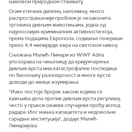
њиховом природном станишту.
Осим етичких дилема, напомињу, много
распрострањенији проблем је незаконита
трговина дивљим животињама, једна од
најуноснијих криминалних активности која,
према подацима Европола, годишње генерише
преко 4,4 милијарде евра на светском нивоу.
Сњежана Малић-Лимари из WWF Adriа
упозорава на чињеницу да кријумчарење
дивљих врста има катастрофалне последице
по биолошку разноврсност и многе врсте
доводи до ивице изумирања.
"Иако постоје бројни закони којима се
кажњива дела против дивљих врста регулишу,
често у пракси овакви случајеви прођу испод
радара због мањка капацитета и недовољне
сарадње институција", додаје Малић-
Лимаријева.