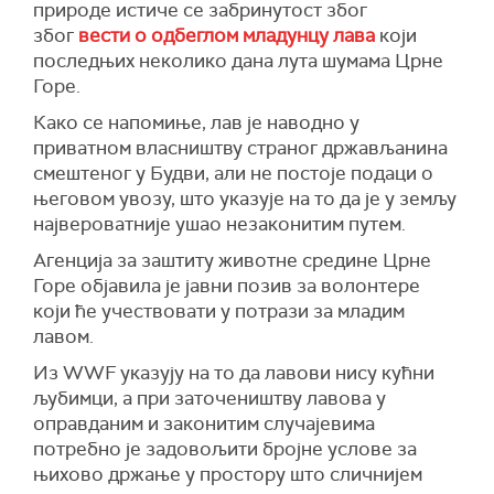
природе истиче се забринутост због
због
вести о одбеглом младунцу лава
који
последњих неколико дана лута шумама Црне
Горе.
Како се напомиње, лав је наводно у
приватном власништву страног држављанина
смештеног у Будви, али не постоје подаци о
његовом увозу, што указује на то да је у земљу
највероватније ушао незаконитим путем.
Агенција за заштиту животне средине Црне
Горе објавила је јавни позив за волонтере
који ће учествовати у потрази за младим
лавом.
Из WWF указују на то да лавови нису кућни
љубимци, а при заточеништву лавова у
оправданим и законитим случајевима
потребно је задовољити бројне услове за
њихово држање у простору што сличнијем