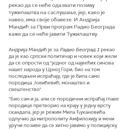
рекао да се неће одазвати позиву
тужилаштва на саслушање, јер, како је
навео, има своје обавезе. И Андрија
Мандић за Први програм Радио Београда
каже да се неће јавити Тужилаштву.
Андрија Мандић је за
Радио Београд 1
рекао
да је као српски политичар и човек који жели
да се опрости од "једног од највећих синова
нашег народа у Црној Гори, био на том
последњем испраћају, где је била само
породица Јовићевић, монаштво и
свештенство".
"Био сам и ја, али се породични испраћај главе
породице претворио на крају у једну врсту
скандала, јер је режим Мила Ђукановића
одлучио да митрополиту Амфилохију и мени
уручи позиве да се хитно јавимо у полицијску