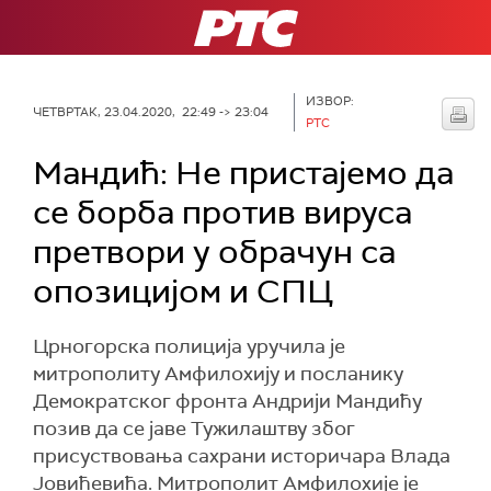
РТС
ИЗВОР:
ЧЕТВРТАК, 23.04.2020, 22:49 -> 23:04
РТС
Мандић: Не пристајемо да
се борба против вируса
претвори у обрачун са
опозицијом и СПЦ
Црногорска полиција уручила је
митрополиту Амфилохију и посланику
Демократског фронта Андрији Мандићу
позив да се јаве Тужилаштву због
присуствовања сахрани историчара Влада
Јовићевића. Митрополит Амфилохије је