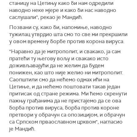
станицу на Цетињу како би нам одредили
наводно неке мјере и како би нас наводно
саслушали", рекао је Мандић.
Позвани су, како би, напомиње, наводно
тужилац утврдио шта смо то све ми прекршили
у овом времену борбе против корона вируса.
"Наравно да је митрополит, и свакако, ја сам
пратећи ту његову вољу и свакако исто
доживљавајући да не желим да будем
понижен, као што није желио ни митрополит.
Саопштили смо да нећемо одмах ићи на
Цетиње, и да нећемо поштовати такав један
притисак од стране режима. Ми ћемо скренути
пажњу грађанима да не пристајемо да се ова
борба против вируса, борба против короне
претвори у обрачун са опозицијом, и обрачун
са Српском прваославном црквом", нагласио
је Мандић.