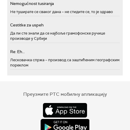
Nemogućnost tusiranja
Не туширате се сваког дана – не стидите се, то је здраво
Cestitke za uspeh
Да ли сте знали да се најбоље грамофонске ручице
производе у Србији
Re: Eh...
Лесковачка спржа – производ са заштићеним географским
пореклом
Преузмите РТС мобилну апликацију