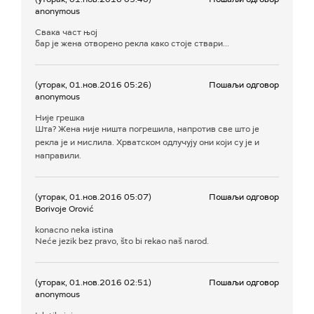
anonymous
Свака част њој
бар је жена отворено рекла како стоје ствари...
(уторак, 01.нов.2016 05:26)
Пошаљи одговор
anonymous
Није грешка
Шта? Жена није ништа погрешила, напротив све што је
рекла је и мислила. Хрватском одлучују они који су је и
направили.
(уторак, 01.нов.2016 05:07)
Пошаљи одговор
Borivoje Orović
konacno neka istina
Neće jezik bez pravo, što bi rekao naš narod.
(уторак, 01.нов.2016 02:51)
Пошаљи одговор
anonymous