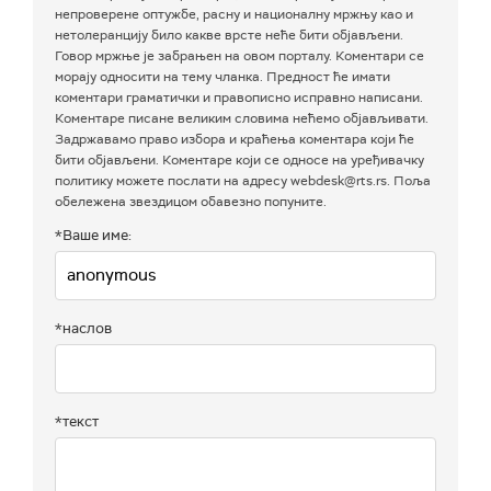
непроверене оптужбе, расну и националну мржњу као и
нетолеранцију било какве врсте неће бити објављени.
Говор мржње је забрањен на овом порталу. Коментари се
морају односити на тему чланка. Предност ће имати
коментари граматички и правописно исправно написани.
Коментаре писане великим словима нећемо објављивати.
Задржавамо право избора и краћења коментара који ће
бити објављени. Коментаре који се односе на уређивачку
политику можете послати на адресу webdesk@rts.rs. Поља
обележена звездицом обавезно попуните.
*Ваше име:
*наслов
*текст