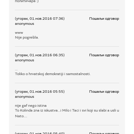
политичара :)
(уторак, 01.нов.2016 07:36)
Пошаљи одговор
anonymous
www
Nije pogrešila.
(уторак, 01.нов.2016 06:35)
Пошаљи одговор
anonymous
...
Toliko o hrvatskoj demokratiji i samostalnosti.
(уторак, 01.нов.2016 05:55)
Пошаљи одговор
anonymous
nije gaf nego istina
To Kolinda zna iz iskustva...i Milo i Taci i svi koji su slabi a usli u
Nato....
(уторак, 01.нов.2016 05:40)
Пошаљи одговор