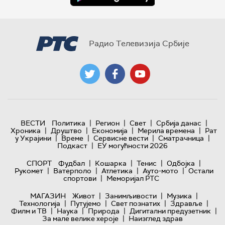
Радио Телевизија Србије
|
|
|
|
ВЕСТИ
Политика
Регион
Свет
Србија данас
|
|
|
|
Хроника
Друштво
Економија
Мерила времена
Рат
|
|
|
|
у Украјини
Време
Сервисне вести
Сматрачница
|
Подкаст
ЕУ могућности 2026
|
|
|
|
СПОРТ
Фудбал
Кошарка
Тенис
Одбојка
|
|
|
|
Рукомет
Ватерполо
Атлетика
Ауто-мото
Остали
|
спортови
Меморијал РТС
|
|
|
МАГАЗИН
Живот
Занимљивости
Музика
|
|
|
|
Технологијa
Путујемо
Свет познатих
Здравље
|
|
|
|
Филм и ТВ
Наука
Природа
Дигитални предузетник
|
За мале велике хероје
Наизглед здрав