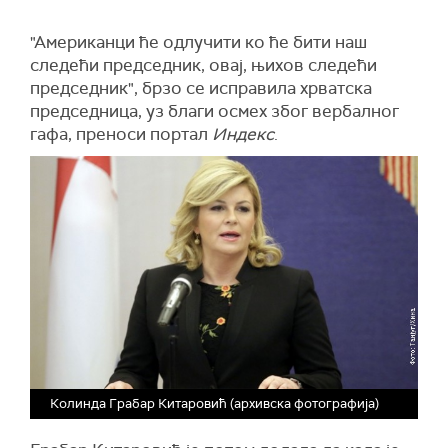
"Американци ће одлучити ко ће бити наш
следећи председник, овај, њихов следећи
председник", брзо се исправила хрватска
председница, уз благи осмех због вербалног
гафа, преноси портал
Индекс
.
Колинда Грабар Китаровић (архивска фотографија)