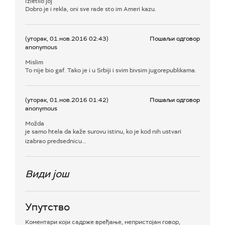
Izletilo joj
Dobro je i rekla, oni sve rade sto im Ameri kazu.
(уторак, 01.нов.2016 02:43)
Пошаљи одговор
anonymous
Mislim
To nije bio gaf. Tako je i u Srbiji i svim bivsim jugorepublikama.
(уторак, 01.нов.2016 01:42)
Пошаљи одговор
anonymous
Možda
je samo htela da kaže surovu istinu, ko je kod nih ustvari
izabrao predsednicu...
Види још
Упутство
Коментари који садрже вређање, непристојан говор,