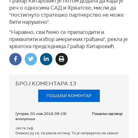
Грабар Китаровић је потом додала да када је
реч о односима САД и Хрватске, мисли да
"постигнуто стратешко партнерство не може
бити нарушено".
"Наравно, сви ћемо се прилагодити и
прихватити избор америчких грађана", рекла је
хрватска председница Грабар Китаровић.
БРОЈ КОМЕНТАРА
13
ПОШАЉИ КОМЕНТАР
(уторак, 01.нов.2016 09:19)
Пошаљи одговор
anonymous
Јесте гаф
Омакло јој се, па рекла истину. То је непријатно за сваког