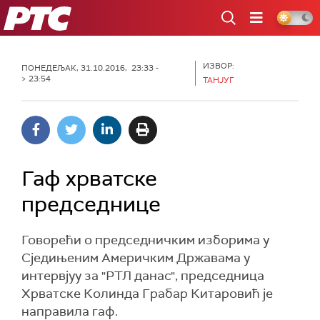
РТС
ИЗВОР:
ПОНЕДЕЉАК, 31.10.2016, 23:33 -
> 23:54
ТАНЈУГ
Гаф хрватске
председнице
Говорећи о председничким изборима у
Сједињеним Америчким Државама у
интервјуу за "РТЛ данас", председница
Хрватске Колинда Грабар Китаровић је
направила гаф.