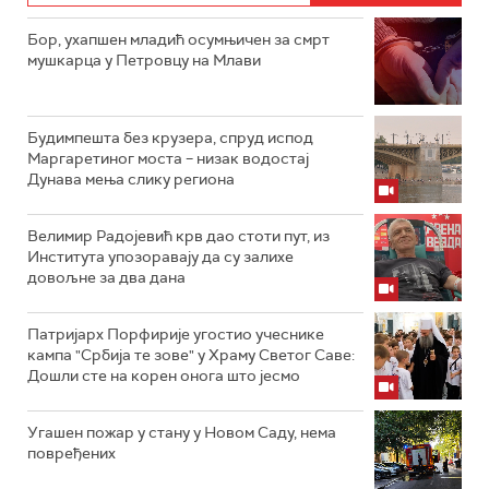
Бор, ухапшен младић осумњичен за смрт
мушкарца у Петровцу на Млави
Будимпешта без крузера, спруд испод
Маргаретиног моста – низак водостај
Дунава мења слику региона
Велимир Радојевић крв дао стоти пут, из
Института упозоравају да су залихе
довољне за два дана
Патријарх Порфирије угостио учеснике
кампа "Србија те зове" у Храму Светог Саве:
Дошли сте на корен онога што јесмо
Угашен пожар у стану у Новом Саду, нема
повређених