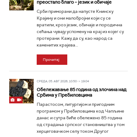
преостало благо – језик и обичаје
Срби приморани да напусте Книнску
Крајину и они малобројни који су се
вратили, кроз језик, обичаје и породична
сећања чувају успомену на крај из којег су
протерани. Кажу да су, као народ са
каменитих крајева...
Прочитај
СРЕДА, 05. АВГ 2026, 10:50 -> 19:04
Обележавање 85 година од злочина над
Србима у Пребиловцима
Парастосом, литургијом и пригодним
програмом у Пребиловцима код Чапљине
данас и сутра биће обележено 85 година
од страдања српског становништва у том
херцеговачком селу током Другог