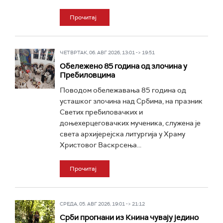
Прочитај
ЧЕТВРТАК, 06. АВГ 2026, 13:01 -> 19:51
Обележено 85 година од злочина у
Пребиловцима
Поводом обележавања 85 година од
усташког злочина над Србима, на празник
Светих пребиловачких и
доњехерцеговачких мученика, служена је
света архијерејска литургија у Храму
Христовог Васкрсења...
Прочитај
СРЕДА, 05. АВГ 2026, 19:01 -> 21:12
Срби прогнани из Книна чувају једино