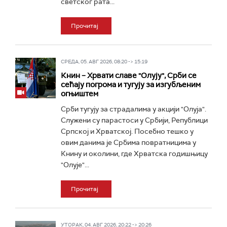
светског рата...
Прочитај
СРЕДА, 05. АВГ 2026, 08:20 -> 15:19
Книн – Хрвати славе "Олују", Срби се
сећају погрома и тугују за изгубљеним
огњиштем
Срби тугују за страдалима у акцији "Олуја".
Служени су парастоси у Србији, Републици
Српској и Хрватској. Посебно тешко у
овим данима је Србима повратницима у
Книну и околини, где Хрватска годишњицу
"Олује"...
Прочитај
УТОРАК, 04. АВГ 2026, 20:22 -> 20:26