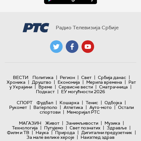
Радио Телевизија Србије
|
|
|
|
ВЕСТИ
Политика
Регион
Свет
Србија данас
|
|
|
|
Хроника
Друштво
Економија
Мерила времена
Рат
|
|
|
|
у Украјини
Време
Сервисне вести
Сматрачница
|
Подкаст
ЕУ могућности 2026
|
|
|
|
СПОРТ
Фудбал
Кошарка
Тенис
Одбојка
|
|
|
|
Рукомет
Ватерполо
Атлетика
Ауто-мото
Остали
|
спортови
Меморијал РТС
|
|
|
МАГАЗИН
Живот
Занимљивости
Музика
|
|
|
|
Технологијa
Путујемо
Свет познатих
Здравље
|
|
|
|
Филм и ТВ
Наука
Природа
Дигитални предузетник
|
За мале велике хероје
Наизглед здрав