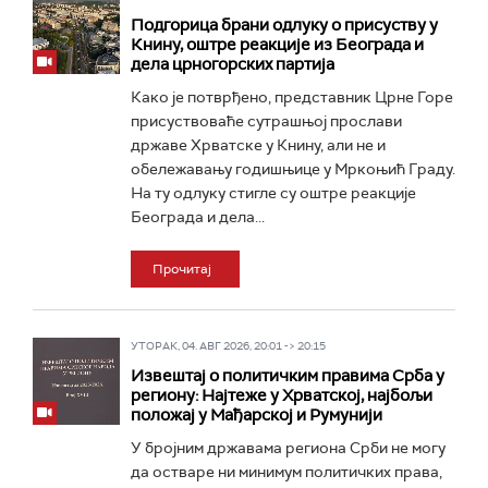
Подгорица брани одлуку о присуству у
Книну, оштре реакције из Београда и
дела црногорских партија
Како је потврђено, представник Црне Горе
присуствоваће сутрашњој прослави
државе Хрватске у Книну, али не и
обележавању годишњице у Мркоњић Граду.
На ту одлуку стигле су оштре реакције
Београда и дела...
Прочитај
УТОРАК, 04. АВГ 2026, 20:01 -> 20:15
Извештај о политичким правима Срба у
региону: Најтеже у Хрватској, најбољи
положај у Мађарској и Румунији
У бројним државама региона Срби не могу
да остваре ни минимум политичких права,