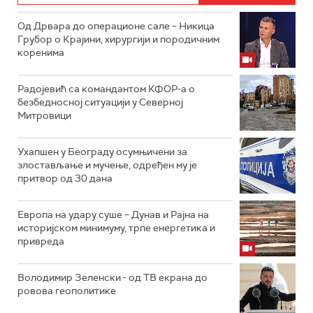
Од Дрвара до операционе сале – Никица
Грубор о Крајини, хирургији и породичним
коренима
Радојевић са командантом КФОР-а о
безбедносној ситуацији у Северној
Митровици
Ухапшен у Београду осумњичени за
злостављање и мучење, одређен му је
притвор од 30 дана
Европа на удару суше – Дунав и Рајна на
историјском минимуму, трпе енергетика и
привреда
Володимир Зеленски - од ТВ екрана до
ровова геополитике