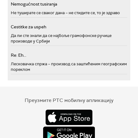
Nemogućnost tusiranja
Не туширате се сваког дана – не стидите се, то је здраво
Cestitke za uspeh
Да ли сте знали да се најбоље грамофонске ручице
производе у Србији
Re: Eh...
Лесковачка спржа – производ са заштићеним географским
пореклом
Преузмите РТС мобилну апликацију