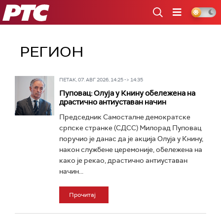
РТС
РЕГИОН
ПЕТАК, 07. АВГ 2026, 14:25 -> 14:35
Пуповац: Олуја у Книну обележена на
драстично антиуставан начин
Председник Самосталне демократске
српске странке (СДСС) Милорад Пуповац
поручио је данас да је акција Олуја у Книну,
након службене церемоније, обележена на
како је рекао, драстично антиуставан
начин...
Прочитај