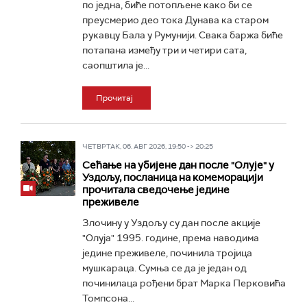
по једна, биће потопљене како би се
преусмерио део тока Дунава ка старом
рукавцу Бала у Румунији. Свака баржа биће
потапана између три и четири сата,
саопштила је...
Прочитај
ЧЕТВРТАК, 06. АВГ 2026, 19:50 -> 20:25
Сећање на убијене дан после "Олује" у
Уздољу, посланица на комеморацији
прочитала сведочење једине
преживеле
Злочину у Уздољу су дан после акције
"Олуја" 1995. године, према наводима
једине преживеле, починила тројица
мушкараца. Сумња се да је један од
починилаца рођени брат Марка Перковића
Томпсона...