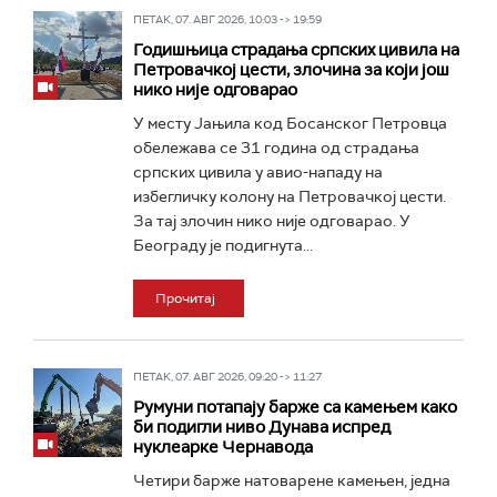
ПЕТАК, 07. АВГ 2026, 10:03 -> 19:59
Годишњица страдања српских цивила на
Петровачкој цести, злочина за који још
нико није одговарао
У месту Јањила код Босанског Петровца
обележава се 31 година од страдања
српских цивила у авио-нападу на
избегличку колону на Петровачкој цести.
За тај злочин нико није одговарао. У
Београду је подигнута...
Прочитај
ПЕТАК, 07. АВГ 2026, 09:20 -> 11:27
Румуни потапају барже са камењем како
би подигли ниво Дунава испред
нуклеарке Чернавода
Четири барже натоварене камењен, једна