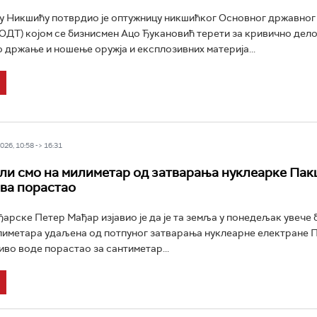
у Никшићу потврдио је оптужницу никшићког Основног државног
ОДТ) којом се бизнисмен Ацо Ђукановић терети за кривично дел
држање и ношење оружја и експлозивних материја...
26, 10:58 -> 16:31
ли смо на милиметар од затварања нуклеарке Пакш
ва порастао
арске Петер Мађар изјавио је да је та земља у понедељак увече 
иметара удаљена од потпуног затварања нуклеарне електране П
ниво воде порастао за сантиметар...