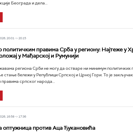
ције Београда и дела...
26, 20:01 -> 20:15
о политичким правима Срба у региону: Најтеже у Хр
оложај у Мађарској и Румунији
жавама региона Срби не могу да остваре ни минимум политичких 
е стање бележи у Републици Српској и Црној Гори. То је закључа
 правима српског народа...
26, 16:58 -> 17:36
 оптужница против Аца Ђукановића