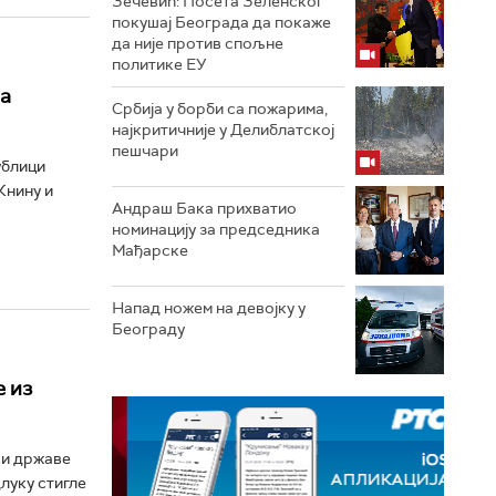
Зечевић: Посета Зеленског
покушај Београда да покаже
да није против спољне
политике ЕУ
за
Србија у борби са пожарима,
најкритичније у Делиблатској
пешчари
ублици
Книну и
Андраш Бака прихватио
номинацију за председника
Мађарске
Напад ножем на девојку у
Београду
е из
ви државе
луку стигле