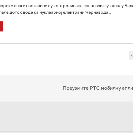
орске снаге наставиле су контролисане експлозије у каналу Бал
ћале доток воде ка нуклеарној електрани Чернавода...
Преузмите РТС мобилну апли