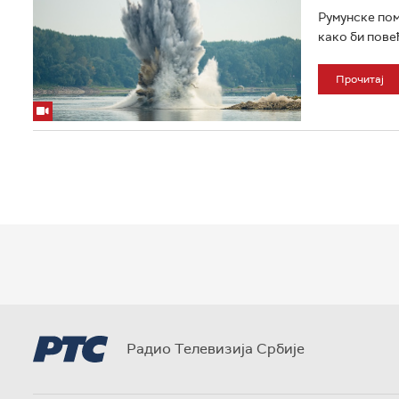
Румунске пом
како би пове
Прочитај
Радио Телевизија Србије