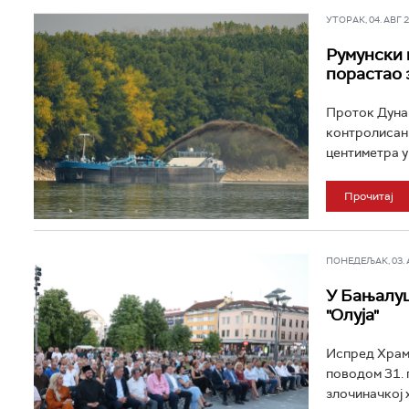
УТОРАК, 04. АВГ 20
Румунски 
порастао 
Проток Дунава
контролисани
центиметра у 
Прочитај
ПОНЕДЕЉАК, 03. АВ
У Бањалуц
"Олуја"
Испред Храм
поводом 31. 
злочиначкој хр