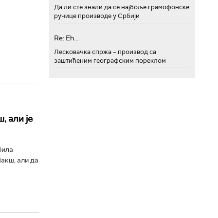
Да ли сте знали да се најбоље грамофонске
ручице производе у Србији
о
Re: Eh...
Лесковачка спржа – производ са
заштићеним географским пореклом
, али је
била
акш, али да