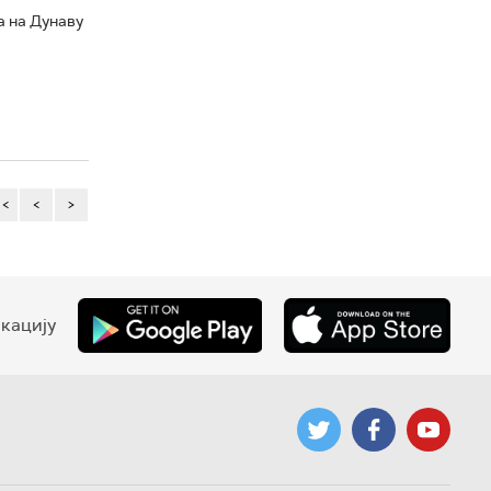
а на Дунаву
<<
<
>
кацију