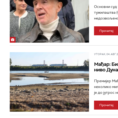
Основни суд 
тужилаштва (
недозвољено 
Прочитај
УТОРАК, 04. АВГ 20
Мађар: Би
ниво Дуна
Премијер Мађ
неколико мил
је до јутрос 
Прочитај