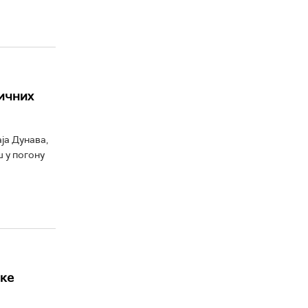
тичних
ја Дунава,
ш у погону
рке