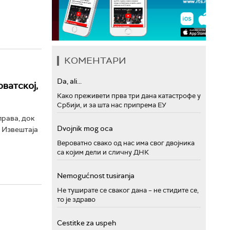
КОМЕНТАРИ
Da, ali...
ватској,
Како преживети прва три дана катастрофе у
Србији, и за шта нас припрема ЕУ
права, док
Dvojnik mog oca
к Извештаја
Вероватно свако од нас има свог двојника
са којим дели и сличну ДНК
Nemogućnost tusiranja
Не туширате се сваког дана – не стидите се,
то је здраво
Cestitke za uspeh