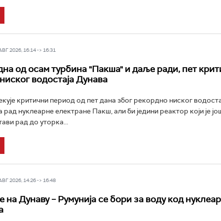
Г 2026, 16:14 -> 16:31
дна од осам турбина "Пакшa" и даље ради, пет кри
 ниског водостаја Дунава
кује критични период од пет дана због рекордно ниског водоста
 рад нуклеарне електране Пакш, али би једини реактор који је јо
ави рад до уторка...
Г 2026, 14:26 -> 16:48
е на Дунаву – Румунија се бори за воду код нуклеа
а