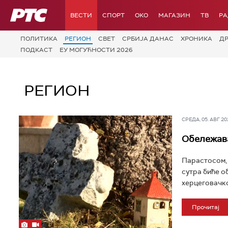
РТС
ВЕСТИ
СПОРТ
OKO
МАГАЗИН
ТВ
Р
ПОЛИТИКА
РЕГИОН
СВЕТ
СРБИЈА ДАНАС
ХРОНИКА
Д
ПОДКАСТ
ЕУ МОГУЋНОСТИ 2026
РЕГИОН
СРЕДА, 05. АВГ 202
Обележава
Парастосом, 
сутра биће о
херцеговачко
Прочитај