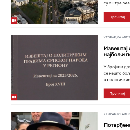
су оштре реак
Прочитај
УТОРАК, 04. АВГ 20
Извештај 
најбољи п
У бројним др
се нешто бољ
о политичким
Прочитај
УТОРАК, 04. АВГ 20
Потврђена