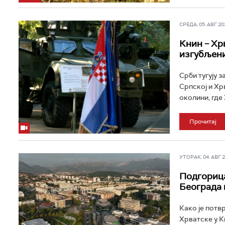
СРЕДА, 05. АВГ 202
Книн – Хрв
изгубљен
Срби тугују з
Српској и Хр
околини, где 
Прочитај
УТОРАК, 04. АВГ 20
Подгорица
Београда 
Како је потв
Хрватске у К