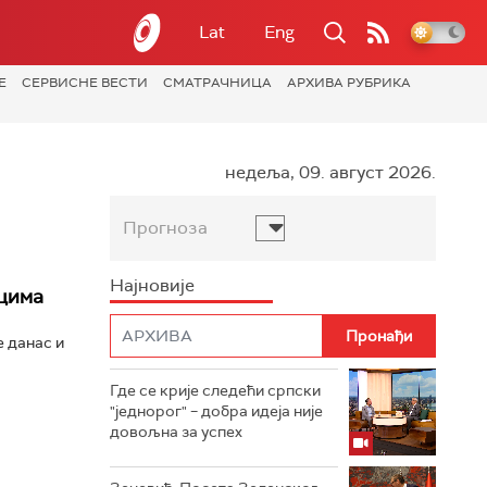
Lat
Eng
Е
СЕРВИСНЕ ВЕСТИ
СМАТРАЧНИЦА
АРХИВА РУБРИКА
недеља, 09. август 2026.
Прогноза
Најновије
цима
 данас и
Где се крије следећи српски
"једнорог" – добра идеја није
довољна за успех