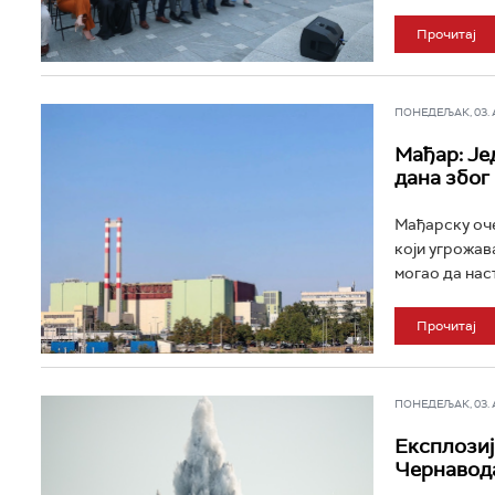
Прочитај
ПОНЕДЕЉАК, 03. АВ
Мађар: Jе
дана због
Мађарску оче
који угрожава
могао да наст
Прочитај
ПОНЕДЕЉАК, 03. АВ
Експлозиј
Чернавод