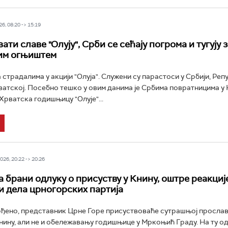
6, 08:20 -> 15:19
ати славе "Олују", Срби се сећају погрома и тугују 
им огњиштем
а страдалима у акцији "Олуја". Служени су парастоси у Србији, Реп
ватској. Посебно тешко у овим данима је Србима повратницима у 
Хрватска годишњицу "Олује"...
26, 20:22 -> 20:26
 брани одлуку о присуству у Книну, оштре реакциј
и дела црногорских партија
рђено, представник Црне Горе присуствоваће сутрашњој просла
нину, али не и обележавању годишњице у Мркоњић Граду. На ту од