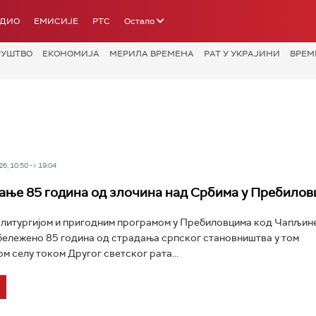
АДИО
ЕМИСИЈЕ
РТС
Остало
РУШТВО
ЕКОНОМИЈА
МЕРИЛА ВРЕМЕНА
РАТ У УКРАЈИНИ
ВРЕМ
6, 10:50 -> 19:04
ње 85 година од злочина над Србима у Пребилов
литургијом и пригодним програмом у Пребиловцима код Чапљине
бележено 85 година од страдања српског становништва у том
м селу током Другог светског рата...