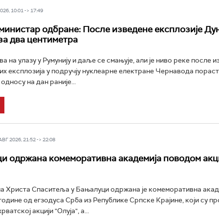
26, 10:01 -> 17:49
министар одбране: После изведене експлозије Ду
за два центиметра
 на улазу у Румунију и даље се смањује, али је ниво реке после 
х експлозија у подручју нуклеарне електране Чернавода пораст
односу на дан раније...
Г 2026, 21:52 -> 22:08
и одржана комеморативна академија поводом акц
а Христа Спаситеља у Бањалуци одржана је комеморативна акад
године од егзодуса Срба из Републике Српске Крајине, који су пр
ватској акцији "Олуја", а...