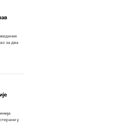
нав
изведених
ао за два
ије
емија
отерани у