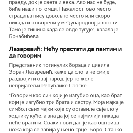
правду, док је света и века. Ако нас не буде,
биће наши потомци. Нажалост, ово место
страдања нису довољно често или скоро
никада изговорени у међународној јавности.
Тамо је тишина када се овде тугује", казала је
Брнабићева.
Лазаревић: Нећу престати да памтим и
да говорим
Представник погинулих бораца и цивила
Зоран Лазаревић, каже да слога не смије
раздвојити овај народ, јер то желе
непријатељи Републике Српске.
"Говорим као син који је изгубио оца, као брат
који је изгубио три брата и сестру. Моја мајка је
симбол свих мајки које су оставиле свјетло у
ходнику куће, а зна да јој се најмилији никада
неће вратити. Сваки нови дан је као оштрица
ножа која се забија у њено срце. Боро, Станко