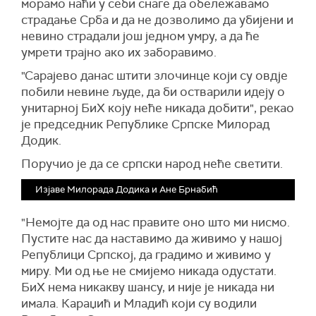
морамо наћи у себи снаге да обележавамо
страдање Срба и да не дозволимо да убијени и
невино страдали још једном умру, а да ће
умрети трајно ако их заборавимо.
"Сарајево данас штити злочинце који су овдје
побили невине људе, да би остварили идеју о
унитарној БиХ коју неће никада добити", рекао
је председник Републике Српске Милорад
Додик.
Поручио је да се српски народ неће светити.
Изјаве Милорада Додика и Ане Брнабић
"Немојте да од нас правите оно што ми нисмо.
Пустите нас да наставимо да живимо у нашој
Републици Српској, да градимо и живимо у
миру. Ми од ње не смијемо никада одустати.
БиХ нема никакву шансу, и није је никада ни
имала. Караџић и Младић који су водили