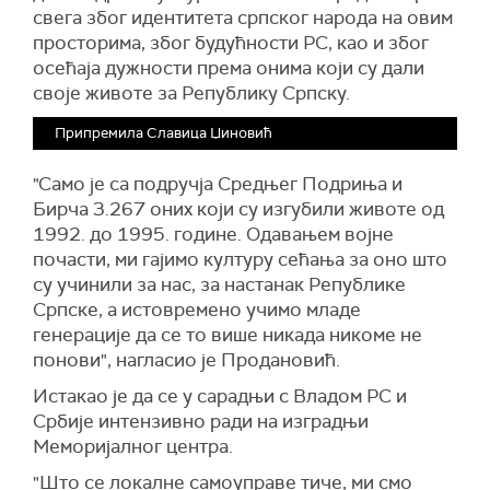
свега због идентитета српског народа на овим
просторима, због будућности РС, као и због
осећаја дужности према онима који су дали
своје животе за Републику Српску.
Припремила Славица Џиновић
"Само је са подручја Средњег Подриња и
Бирча 3.267 оних који су изгубили животе од
1992. до 1995. године. Одавањем војне
почасти, ми гајимо културу сећања за оно што
су учинили за нас, за настанак Републике
Српске, а истовремено учимо младе
генерације да се то више никада никоме не
понови", нагласио је Продановић.
Истакао је да се у сарадњи с Владом РС и
Србије интензивно ради на изградњи
Меморијалног центра.
"Што се локалне самоуправе тиче, ми смо