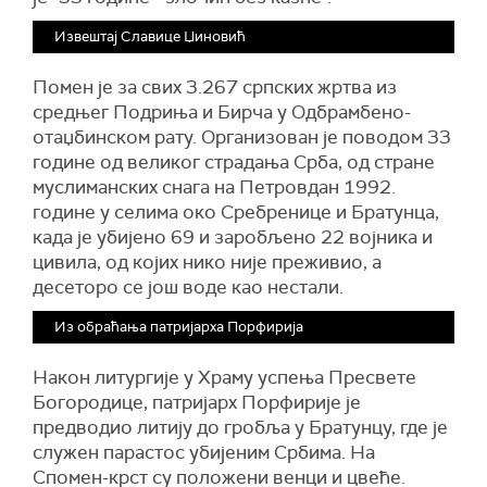
Извештај Славице Џиновић
Помен је за свих 3.267 српских жртва из
средњег Подриња и Бирча у Одбрамбено-
отаџбинском рату. Организован је поводом 33
године од великог страдања Срба, од стране
муслиманских снага на Петровдан 1992.
године у селима око Сребренице и Братунца,
када је убијено 69 и заробљено 22 војника и
цивила, од којих нико није преживио, а
десеторо се још воде као нестали.
Из обраћања патријарха Порфирија
Након литургије у Храму успења Пресвете
Богородице, патријарх Порфирије је
предводио литију до гробља у Братунцу, где је
служен парастос убијеним Србима. На
Спомен-крст су положени венци и цвеће.