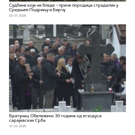
Судбине које не бледе – приче породица страдалих у
Средњем Подрињу и Бирчу
03. 07. 2026.
Братунац: Обележено 30 година од егзодуса
сарајевских Срба
07. 03. 2026.