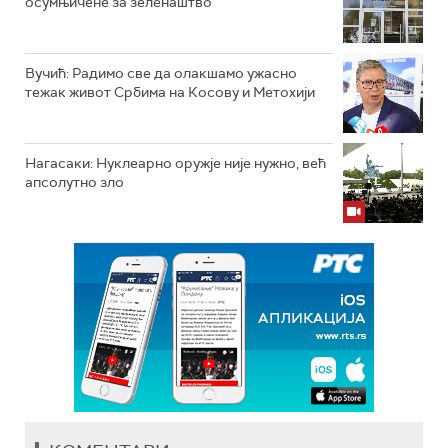
осумњичене за зеленаштво
Вучић: Радимо све да олакшамо ужасно
тежак живот Србима на Косову и Метохији
Нагасаки: Нуклеарно оружје није нужно, већ
апсолутно зло