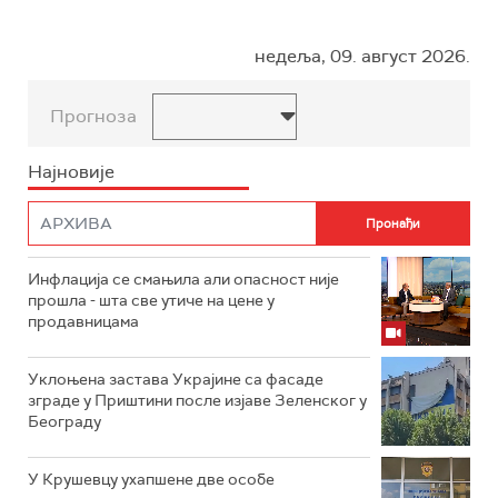
недеља, 09. август 2026.
Прогноза
Најновије
Инфлација се смањила али опасност није
прошла - шта све утиче на цене у
продавницама
Уклоњена застава Украјине са фасаде
зграде у Приштини после изјаве Зеленског у
Београду
У Крушевцу ухапшене две особе