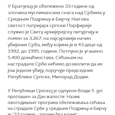
У Братунцу је обележено 33 године од
злочина муслиманских снага над Србима у
Средњем Подрињу и Бирчу. Његова
светост патријарх српски Порфирије
служио је Свету архијерејску литургију и
помен за 3.267, на најсуровији начин
убијених Срба, међу којима је и 43 деце од
1992. до 1995. године. Потпуно је угашено
5.400 домаћинстава. Сећањем на
настрадале Србе нећемо дозволити да их
још једном убију, поручује председник
Републике Српске, Милорад Додик.
У Републици Српској је одлуком Владе 5. јул
проглашен за Дан жалости. Назив
овогодишњег програма обележавања сећања
на страдале Србе у средњем Подрињу и Бирчу
је "33 године - злочин без казне".