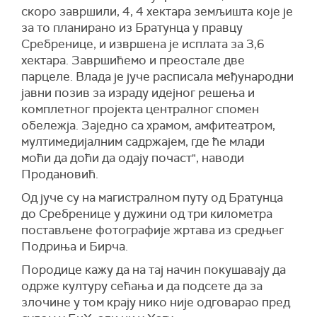
скоро завршили, 4, 4 хектара земљишта које је
за то планирано из Братунца у правцу
Сребренице, и извршена је исплата за 3,6
хектара. Завршићемо и преостале две
парцеле. Влада је јуче расписала међународни
јавни позив за израду идејног решења и
комплетног пројекта централног спомен
обележја. Заједно са храмом, амфитеатром,
мултимедијалним садржајем, где ће млади
моћи да доћи да одају почаст", наводи
Продановић.
Од јуче су на магистралном путу од Братунца
до Сребренице у дужини од три километра
постављене фотографије жртава из средњег
Подриња и Бирча.
Породице кажу да на тај начин покушавају да
одрже културу сећања и да подсете да за
злочине у том крају нико није одговарао пред