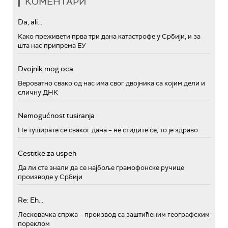
КОМЕНТАРИ
Da, ali...
Како преживети прва три дана катастрофе у Србији, и за
шта нас припрема ЕУ
Dvojnik mog oca
Вероватно свако од нас има свог двојника са којим дели и
сличну ДНК
Nemogućnost tusiranja
Не туширате се сваког дана – не стидите се, то је здраво
Cestitke za uspeh
Да ли сте знали да се најбоље грамофонске ручице
производе у Србији
Re: Eh...
Лесковачка спржа – производ са заштићеним географским
пореклом