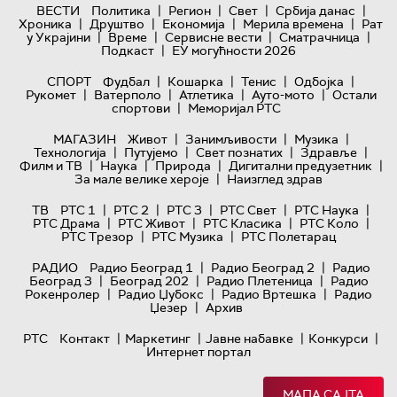
|
|
|
|
ВЕСТИ
Политика
Регион
Свет
Србија данас
|
|
|
|
Хроника
Друштво
Економија
Мерила времена
Рат
|
|
|
|
у Украјини
Време
Сервисне вести
Сматрачница
|
Подкаст
ЕУ могућности 2026
|
|
|
|
СПОРТ
Фудбал
Кошарка
Тенис
Одбојка
|
|
|
|
Рукомет
Ватерполо
Атлетика
Ауто-мото
Остали
|
спортови
Меморијал РТС
|
|
|
МАГАЗИН
Живот
Занимљивости
Музика
|
|
|
|
Технологијa
Путујемо
Свет познатих
Здравље
|
|
|
|
Филм и ТВ
Наука
Природа
Дигитални предузетник
|
За мале велике хероје
Наизглед здрав
|
|
|
|
|
ТВ
РТС 1
РТС 2
РТС 3
РТС Свет
РТС Наука
|
|
|
|
РТС Драма
РТС Живот
РТС Класика
РТС Коло
|
|
РТС Трезор
РТС Музика
РТС Полетарац
|
|
РАДИО
Радио Београд 1
Радио Београд 2
Радио
|
|
|
Београд 3
Београд 202
Радио Плетеница
Радио
|
|
|
Рокенролер
Радио Џубокс
Радио Вртешка
Радио
|
Џезер
Архив
|
|
|
|
РТС
Контакт
Маркетинг
Јавне набавке
Конкурси
Интернет портал
МАПА САЈТА