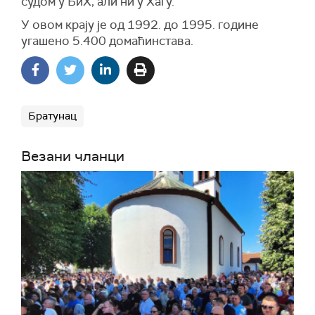
судом у БиХ, али ни у Хагу.
У овом крају је од 1992. до 1995. године
угашено 5.400 домаћинстава.
Братунац
Везани чланци