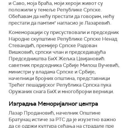
и Саво, моја браћа, моји хероји живот су
положили у темеље Републике Српске.
Обећавам да нећу престати да говорим, нећу
престати да памтим" нагласио је Лазаревић.
Комеморацији су присуствовали и председник
Народне скупштине Републике Српске Ненад
Стевандић, премијер Српске Радован
Вишковић, српски члан и председавајућа
Председништва БиХ Жељка Цвијановић.
саветник председника Србије Милош Вучевић,
министри у владама Српске и Србије,
начелници бројних општина, представници
Трећег пешадијског Република Српска пука
Оружаних снага БиХ и многобројни верници.
Изградња Меморијалног центра
Лазар Продановић, начелник Општине
Братунац истиче за РТС да је изузетно важно
да се одржи култура сећања на страдале пре