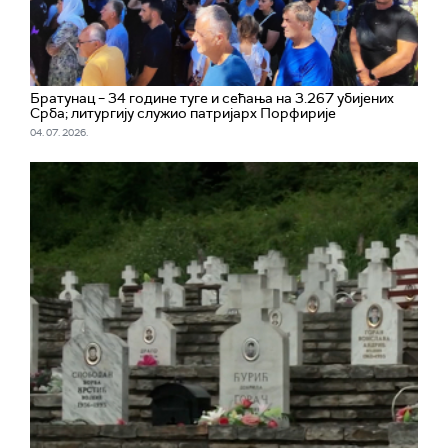
Братунац – 34 године туге и сећања на 3.267 убијених
Срба; литургију служио патријарх Порфирије
04. 07. 2026.