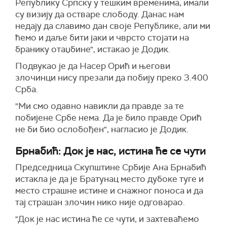
Републику Српску у тешким временима, имали
су визију да остваре слободу. Данас нам
недају да славимо дан своје Републике, али ми
ћемо и даље бити јаки и чврсто стојати на
бранику отаџбине", истакао је Додик.
Подвукао је да Насер Орић и његови
злочинци нису презали да побију преко 3.400
Срба.
"Ми смо одавно навикли да правде за те
побијене Србе нема. Да је било правде Орић
не би био ослобођен", нагласио је Додик.
Брнабић: Док је нас, истина ће се чути
Председница Скупштине Србије Ана Брнабић
истакла је да је Братунац место дубоке туге и
место страшне истине и снажног поноса и да
тај страшан злочин нико није одговарао.
"Док је нас истина ће се чути, и захтеваћемо