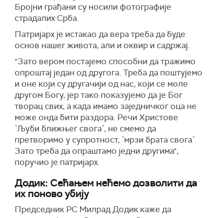
Бројни грађани су носили фотографије
страдалих Срба.
Патријарх је истакао да вера треба да буде
основ нашег живота, али и оквир и садржај.
"Зато вером постајемо способни да тражимо
опроштај један од другога. Треба да поштујемо
и оне који су другачији од нас, који се моле
другом Богу, јер тако показујемо да је Бог
творац свих, а када имамо заједничког оца не
може онда бити раздора. Речи Христове
`Љуби ближњег свога`, не смемо да
претворимо у супротност, `мрзи брата свога`.
Зато треба да опраштамо једни другима",
поручио је патријарх.
Додик: Сећањем нећемо дозволити да
их поново убију
Председник РС Милрад Додик каже да