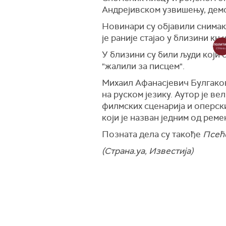
(РИА Новости)
Андрејивском узвишењу, демон
"Ако лично не дођете на идеју
бори за своје постојање. Има
Новинари су објавили снимак 
своје постојање – не руско, 
је раније стајао у близини к
историје које добро знате: к
У близини су били људи који 
Можете да зауставите свој ра
"жалили за писцем".
Председник Украјине позвао 
Михаил Афанасјевич Булгаков,
партнера у процес, посебно 
на руском језику. Аутор је в
Зеленски је одвојено напоме
филмских сценарија и оперски
за све", а такође инсистира 
који је назван једним од реме
Како је објавио
Укринформ
, 
Позната дела су такође
Псеће
бојном пољу и да то отвара м
(Страна.уа, Известија)
(Укринформ)