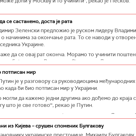
може доћи у Москву и то учинити", рекао је Песков.
да се састанемо, доста је рата
димир Зеленски предложио је руском лидеру Владими
 о начинима за окончање рата. То се наводи у отворе
седника Украјине.
длаже да се овај рат оконча. Морамо то учинити поштен
вог избијања рата. Видимо да Сједињене Државе сву п
кати да се њихова пажња окрене рату у Европи. Украј
о потписан мир
и вас. Нудим вам састанак“, написао је шеф државе.
утин је у разговору са руководиоцима међународних 
станак могао одржати у трећим земљама које традицио
 када би био потписан мир у Украјини.
бно у Швајцарској, Турској или арапском свету. Исто
 могли да кажемо једни другима ако дођемо до краја с
ућност одржавања разговора у Москви или Кијеву.
у што је све готово'", рекао је Путин.
премност Украјине за потпуни прекид ватре током тра
ости контролише територију самопроглашене Луганске
да обезбеде међународни партнери, посебно Сједиње
 самопроглашене Доњецке Народне Републике (ДНР), 
ани из Кијева – срушен споменик Булгакову
, председник је приметио да Путин разматра ратне п
е мање од 15 одсто ДНР.
у рат, а такође "игра игру с Придњестровљем".
новнику украјинске престонице, Михаилу Булгакову, ко