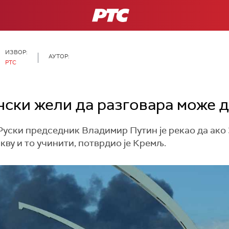
РТС
ИЗВОР:
АУТОР:
РТС
нски жели да разговара може д
н. Руски председник Владимир Путин је рекао да ак
кву и то учинити, потврдио је Кремљ.