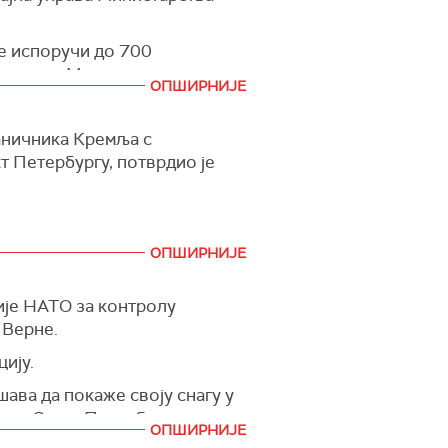
не испоручи до 700
 године. Месечна
ОПШИРНИЈЕ
дарних ракета РМ-48У за
аничника Кремља с
де на копнене циљеве. У
 Петербургу, потврдио је
5. години та бројка била више
 аеробалистичких ракета
ОПШИРНИЈЕ
ије НАТО за контролу
 Верне.
ију.
ава да покаже своју снагу у
у ​​Санкт Петербургу.
ОПШИРНИЈЕ