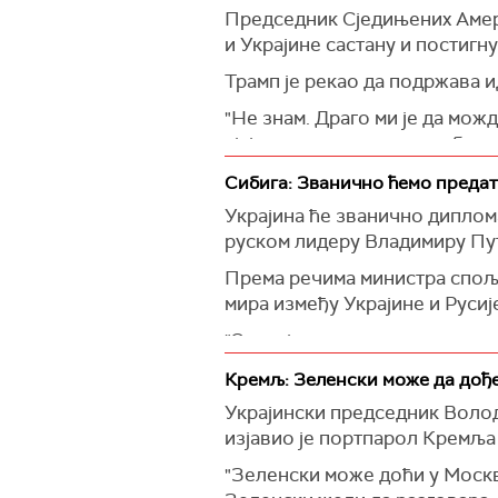
Председник Сједињених Амери
и Украјине састану и постигн
Трамп је рекао да подржава и
"Не знам. Драго ми је да мож
сјајно да се састану – треба 
Сибига: Званично ћемо преда
Украјина ће званично дипло
руском лидеру Владимиру Пу
Према речима министра спољ
мира између Украјине и Русиј
"Очекујемо суштински одговор
изабере мир", нагласио је Сиб
Кремљ: Зеленски може да дође
(Унијан)
Украјински председник Волод
изјавио је портпарол Кремља
"Зеленски може доћи у Москву