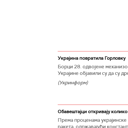
Украјина повратила Горловку
Борци 28. одвојене механизо
Украјине објавили су да су д
(Укринформ)
Обавештајци откривају колико 
Према проценама украјинске в
ракета, одржавајући констан