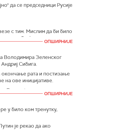
но" да се председници Русије
везе с тим. Мислим да би било
, преноси
Скај њуз.
ОПШИРНИЈЕ
ка Володимира Зеленског
 Андриј Сибига.
 окончање рата и постизање
е на ове иницијативе.
т. Дошло је време да се
ОПШИРНИЈЕ
е у било ком тренутку,
утин је рекао да ако