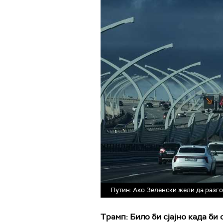
Путин: Ако Зеленски жели да разг
Трамп: Било би сјајно када би