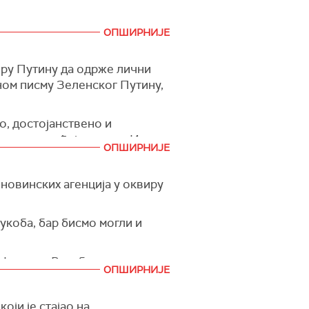
ОПШИРНИЈЕ
ру Путину да одрже лични
ном писму Зеленског Путину,
о, достојанствено и
ажњу посвећују питању Ирана
ОПШИРНИЈЕ
ина предлаже да се рат
новинских агенција у оквиру
нално служе као места за
времено, Зеленски је
укоба, бар бисмо могли и
јања преговарачког процеса.
 Народне Републике, као и
не Америчке Државе.
ОПШИРНИЈЕ
док Украјина, према његовим
ланове за 2027-2028, жели
ји је стајао на