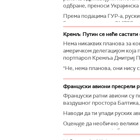
одбране, преноси Украјинска
Према подацима ГУР-а, руски
балистичких ракета 9М723 ра
производња ових ракета оста
Кремљ: Путин се неће састати
Поред тога, , каконаводи ГУ
Нема никаквих планова за ко
системе противваздушне одбр
америчком делегацијом која 
2026. години планирано је да
портпарол Кремља Дмитриј П
од 200 јединица. Тренутно ј
"Не, нема планова, они нису с
Обавештакци наводе и да Рус
(Тас)
"кинџал".
Француски авиони пресрели р
(Украјинска правда)
Француски ратни авиони су п
ваздушног простора Балтика,
Наводи да ти упади руских ав
Оцењује да необично велики 
истој недељи када је била до