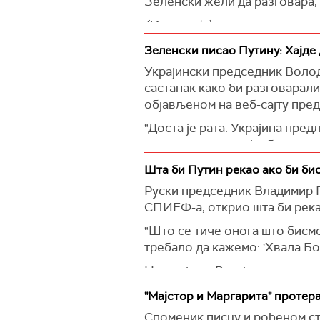
Зеленски жели да разговара, 
(Известија)
Зеленски писао Путину: Хајде 
Украјински председник Воло
састанак како би разговарали
објављеном на веб-сајту пред
"Доста је рата. Украјина пре
гарантовати да неће бити но
и погрешно је једноставно че
Шта би Путин рекао ако би би
оконча у формату између нас 
Руски председник Владимир П
Напоменуо да би се такав са
СПИЕФ-а, открио шта би рекао
међународне преговоре, посе
"Што се тиче онога што бисмо
нагласио да не разматра мог
требало да кажемо: 'Хвала Бог
Зеленски је такође изјавио с
Навео је да Русија у потпун
Надзор над примирјем могу 
више од 85 одсто територије
"Мајстор и Маргарита" протер
Према обавештајним подацима
речима, тренутно контролиш
да додатно увуче Белорусију 
Споменик писцу и рођеном ста