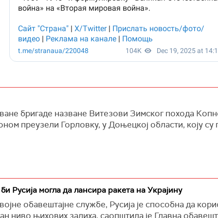
ване бригаде назване Витезови Зимског похода Копн
роном преузели Горловку, у Доњецкој области, коју с
би Русија могла да лансира ракета на Украјину
ојне обавештајне службе, Русија је способна да кори
тан ниво њихових залиха, саопштила је Главна обавеш