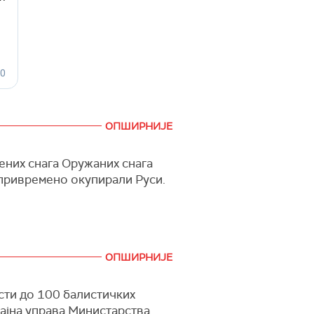
ОПШИРНИЈЕ
ених снага Оружаних снага
у привремено окупирали Руси.
ОПШИРНИЈЕ
сти до 100 балистичких
тајна управа Министарства