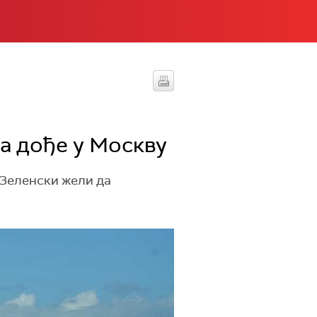
а дође у Москву
о Зеленски жели да