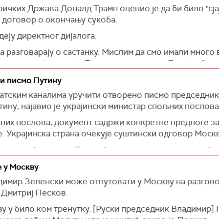
чких Држава Доналд Трамп оценио је да би било "сјај
у договор о окончању сукоба.
деју директног дијалога.
да разговарају о састанку. Мислим да смо имали много 
то да заврше", рекао је Трамп новинарима у Белој кући
ти писмо Путину
матским каналима уручити отворено писмо председни
тину
, најавио је украјински министар спољних послова
них послова, документ садржи конкретне предлоге за
е. Украјинска страна очекује суштински одговор Москв
 на овај предлог. Дошло је време да се оконча овај ра
ига.
 у Москву
имир Зеленски може отпутовати у Москву на разговор
 Дмитриј Песков.
 у било ком тренутку. [Руски председник Владимир] П