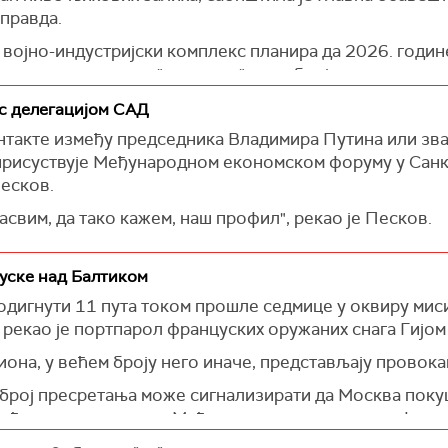
 правда.
 војно-индустријски комплекс планира да 2026. годи
кетном комплексу "искандер", исти број као и прошле
је на нивоу од 55–60 јединица.
 с делегацијом САД
Р, непријатељ је више него удвостручио производњу у
нтакте између председника Владимира Путина или зв
ане С-300ПМ/С-400, које окупатори користе за напа
присуствује Међународном економском форуму у Санкт
 се произведе више од 480 таквих ракета, док је у 202
есков.
е њихова месечна стопа производње до 50 јединица.
асвим, да тако кажем, наш профил", рекао је Песков.
ија, такође планира да испоручи до 60 хиперсоничних
уске над Балтиком
одигнути 11 пута током прошле седмице у оквиру мис
 рекао је портпарол француских оружаних снага Гијом
иона, у већем броју него иначе, представљају провокац
број пресретања може сигнализирати да Москва покуш
маћин свог годишњег Међународног економског форума 