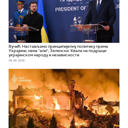
Вучић: Настављамо принципијелну политику према
Украјини, нема "али"; Зеленски: Хвала на подршци
украјинском народу и независности
08. 08. 2026.