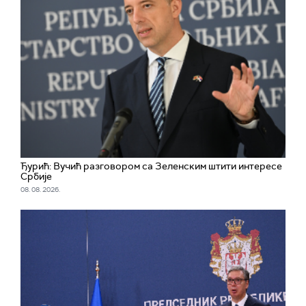
Ђурић: Вучић разговором са Зеленским штити интересе
Србије
08. 08. 2026.