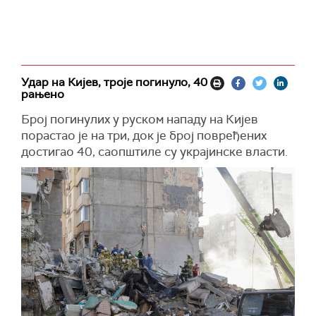
Удар на Кијев, троје погинуло, 40
рањено
Број погинулих у руском нападу на Кијев
порастао је на три, док је број повређених
достигао 40, саопштиле су украјинске власти.
Државна служба за ванредне ситуације навела
је да је испод рушевина стамбене зграде у
Дарницком округу пронађено тело још једне
жртве, чиме је укупан број погинулих повећан
на три.
У току су операције потраге и спасавања у
погођеном делу града, док спасиоци
настављају рашчишћавање рушевина и
претрагу затрпаних објеката.