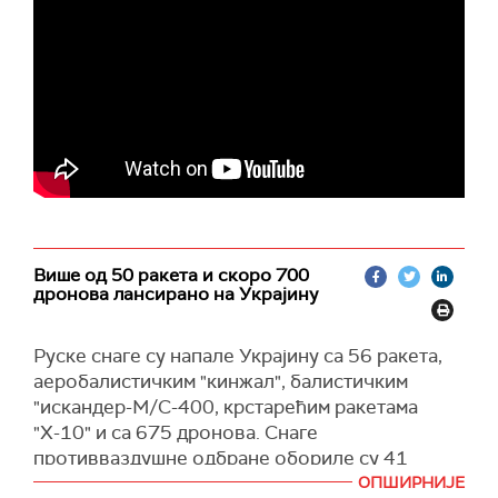
Јермак се терети по члану украјинског
кривичног закона који се односи на прање
новца у великим размерама и легализацију
имовине стечене кривичним делом. Случај је
део шире операције "Мидас", покренуте крајем
2025. године због сумњи на корупцију у
енергетском сектору и утицај на државна
предузећа, укључујући Енергоатом.
(Унијан, Укринформ)
Више од 50 ракета и скоро 700
дронова лансирано на Украјину
Руске снаге су напале Украјину са 56 ракета,
аеробалистичким "кинжал", балистичким
"искандер-М/С-400, крстарећим ракетама
"Х-10" и са 675 дронова. Снаге
противваздушне одбране обориле су 41
ракету и 652 дрона, саопштило је Ратно
ОПШИРНИЈЕ