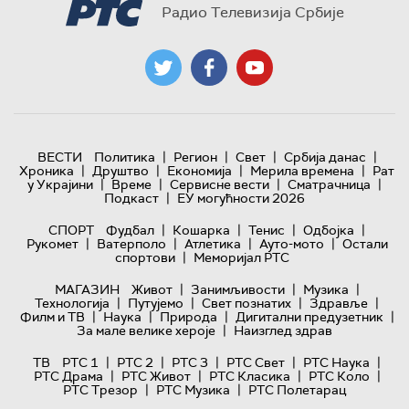
Радио Телевизија Србије
|
|
|
|
ВЕСТИ
Политика
Регион
Свет
Србија данас
|
|
|
|
Хроника
Друштво
Економија
Мерила времена
Рат
|
|
|
|
у Украјини
Време
Сервисне вести
Сматрачница
|
Подкаст
ЕУ могућности 2026
|
|
|
|
СПОРТ
Фудбал
Кошарка
Тенис
Одбојка
|
|
|
|
Рукомет
Ватерполо
Атлетика
Ауто-мото
Остали
|
спортови
Меморијал РТС
|
|
|
МАГАЗИН
Живот
Занимљивости
Музика
|
|
|
|
Технологијa
Путујемо
Свет познатих
Здравље
|
|
|
|
Филм и ТВ
Наука
Природа
Дигитални предузетник
|
За мале велике хероје
Наизглед здрав
|
|
|
|
|
ТВ
РТС 1
РТС 2
РТС 3
РТС Свет
РТС Наука
|
|
|
|
РТС Драма
РТС Живот
РТС Класика
РТС Коло
|
|
РТС Трезор
РТС Музика
РТС Полетарац