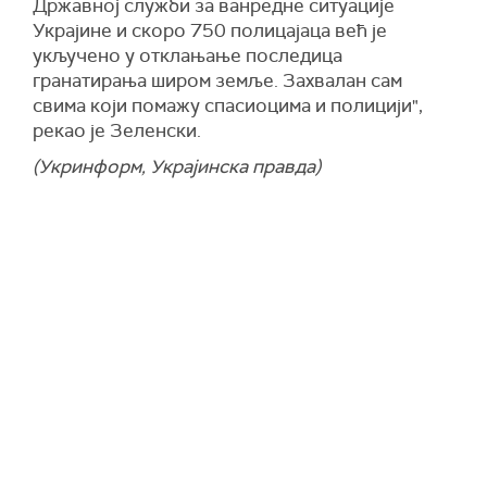
Државној служби за ванредне ситуације
Украјине и скоро 750 полицајаца већ је
укључено у отклањање последица
гранатирања широм земље. Захвалан сам
свима који помажу спасиоцима и полицији",
рекао је Зеленски.
(Укринформ, Украјинска правда)