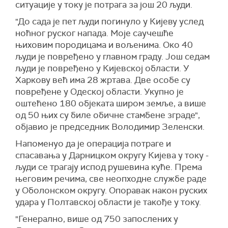
ситуације у току је потрага за
још 20 људи.
(Известија)
"До сада је пет људи погинуло у Кијеву услед
ноћног руског напада. Моје саучешће
њиховим породицама и вољенима. Око 40
људи је повређено у главном граду. Још седам
људи је повређено у Кијевској области. У
Харкову већ има 28 жртава. Две особе су
повређене у Одеској области. Укупно је
оштећено 180 објеката широм земље, а више
од 50 њих су биле обичне стамбене зграде",
објавио је председник Володимир Зеленски.
Напоменуо да је операција потраге и
спасавања у Дарницком округу Кијева у току -
људи се трагају испод рушевина куће. Према
његовим речима, све неопходне службе раде
у Оболонском округу. Опоравак након руских
удара у Полтавској области је такође у току.
"Генерално, више од 750 запослених у