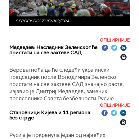
(Укринформ)
SERGEY DOLZHENKO/EPA
ОПШИРНИЈЕ
Медведев: Наследник Зеленског ће
пристати на све захтеве САД
Вероватноћа да ће следећи украјински
председник после Володимира Зеленског
пристати на све захтеве САД значајно расте,
изјавио је Дмитриј Медведев, заменик
председника Савета безбедности Русије.
ОПШИРНИЈЕ
Према његовим речима, свака нова особа која
Становници Кијева и 11 региона
замени садашњег лидера започеће своју
без струје
реторику уништавањем наслеђа претходног.
"Ствари су једноставно превише лоше. То
Русија је покренула један од највећих