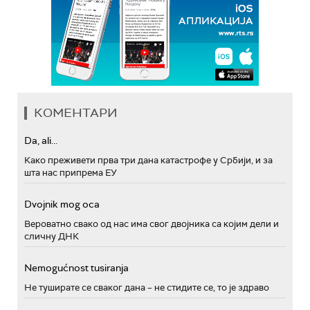
КОМЕНТАРИ
Da, ali...
Како преживети прва три дана катастрофе у Србији, и за
шта нас припрема ЕУ
Dvojnik mog oca
Вероватно свако од нас има свог двојника са којим дели и
сличну ДНК
Nemogućnost tusiranja
Не туширате се сваког дана – не стидите се, то је здраво