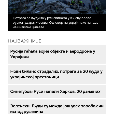
Потрага за људима у рушевинама у Кијеву после
руског удара; Москва: Одговор на украјинске нападе
на цивилне циљеве
НАЈВАЖНИЈЕ
Русија гађала војне објекте и аеродроме у
Украјини
Нови биланс страдалих, потрага за 20 људи у
украјинској престоници
Синегубов: Руси напали Харков, 20 рањених
Зеленски: Људи су можда још увек заробљени
испод рушевина