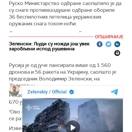
Руско Министарство одбране саопштило је да
су снаге противваздушне одбране обориле
36 беспилотних летелица укрјаинских
оружаних снага током ноћи.
Дронови су уништени изнад Белгородске,
ОПШИРНИЈЕ
Брјанске, Вороњешке, Калушке, Курске,
Зеленски: Људи су можда још увек
Новгородске, Ростовске, Смоленске, Тверске
заробљени испод рушевина
и Тулске области. Беспилотне летелице су
такође оборене изнад Московске области и
Русија је од јуче лансирала више од 1.560
Крима
.
дронова и 56 ракета на Украјину, саопшто је
(Известија)
председник Володимир Зеленски, на
Телеграму.
Рекао је да су Руси ноћас лансирали више од
670 јуришних дронова и 56 ракета на Украјину.
"Ово свакако нису акције оних који верују да
се рат ближи крају", нагласио је Зеленски.
Известио је да је у Кијеву тренутно у току