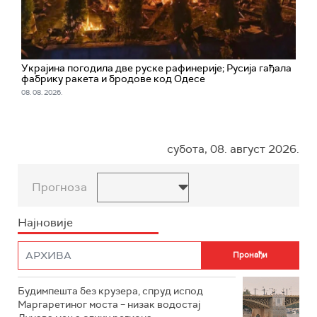
Украјина погодила две руске рафинерије; Русија гађала
фабрику ракета и бродове код Одесе
08. 08. 2026.
субота, 08. август 2026.
Прогноза
Најновије
Будимпешта без крузера, спруд испод
Маргаретиног моста – низак водостај