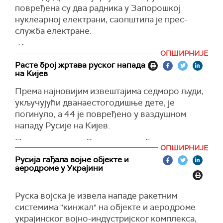
(Укринформ)
повређена су два радника у Запорошкој
нуклеарној електрани, саопштила је прес-
служба електране.
"Као резултат напада у подручју поред
ОПШИРНИЈЕ
Запорошке нуклеарне електране, 100 метара
Расте број жртава руског напада
од периметра станице, два запослена су
на Кијев
повређена у аутомобилу, док су били на
Према најновијим извештајима седморо људи,
дужности", наводи се на Телеграм каналу
укључујући дванаестогодишње дете, је
Запорошке нуклеарне електране, преносе
погинуло, а 44 је повређено у ваздушном
РИА Новости.
нападу Русије на Кијев.
У саопштењу се наводи да је украјинска војска
Према подацима Државне службе за ванредне
извршила више напада, што је отежавало
ОПШИРНИЈЕ
ситуације у току је потрага за још 20 људи у
евакуацију жртава.
Русија гађала војне објекте и
рушевинама украјинске престонице.
аеродроме у Украјини
(Танјуф, РИА Новости)
(Украјинска правда)
Руска војска је извела нападе ракетним
системима "кинжал" на објекте и аеродроме
украјинског војно-индустријског комплекса,