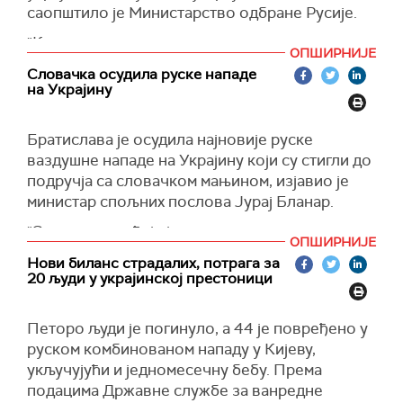
саопштило је Министарство одбране Русије.
"Као одговор на терористичке нападе
ОПШИРНИЈЕ
Украјине на цивилне циљеве у Русији, руске
Словачка осудила руске нападе
оружане снаге су покренуле масовни удар
на Украјину
користећи прецизно оружје дугог домета, с
копна, из ваздуха и с мора, укључујући
Братислава је осудила најновије руске
аеробалистичке хиперсоничне ракете
ваздушне нападе на Украјину који су стигли до
"кинжал", објавило је министарство.
подручја са словачком мањином, изјавио је
Прецизирано је да су удари изведени као
министар спољних послова Јурај Бланар.
одговор на украјинске нападе на цивилне
"Словачка осуђује јучерашње и данашње
циљеве у Русији. Мете су укључивале објекте
ОПШИРНИЈЕ
масовне ваздушненападе Руске Федерације
украјинског војно-индустријског комплекса,
Нови биланс страдалих, потрага за
на украјинској територији који су стигли чак до
војне аеродроме и објекте инфраструктуре за
20 људи у украјинској престоници
Ужгорода у Закарпатској области близу
гориво и транспорт које користе украјинске
границе са Словачком Републиком, где такође
оружане снаге (Украјинске оружане снаге).
Петоро људи је погинуло, а 44 је повређено у
живи значајна словачка мањина", рекао је
Руски војни ресор је нагласио да су сви
руском комбинованом нападу у Кијеву,
Бланар.
одређени циљеви погођени и да су циљеви
укључујући и једномесечну бебу.
Према
удара постигнути.
(Reuters)
подацима Државне службе за ванредне