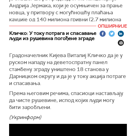
Андрија Јермака, који је осумњичен за прање
новца, у притвору с могућношћу плаћања
кауције од 140 милиона гривни (2,7 милиона
евра).
ОПШИРНИЈЕ
Кличко: У току потрага и спасавање
Јермаку је изречена мера притвора од 60
људи из рушевина погођене зграде
дана. Према судској одлуци, Јермак мора да
преда своје међународне и дипломатске
Градоначелник Кијева Виталиј Кличко да је у
пасоше. Такође му је забрањено да
руском нападу на деветоспратну панел
комуницира са оптуженима у овом случају,
стамбену зграду уништено 18 станова у
тачније са Тимуром Миндићем и Алексејем
Дарницком округу и да је у току акција потраге
Чернишовим.
и спасавања.
Украјински Национални антикорупцијски биро
Према његовим речима, спасиоци настављају
и Специјализовано тужилаштво за борбу
да чисте рушевине, испод којих људи могу
против корупције саопштили су у понедељак
бити заробљени.
да је Јермаку уручено званично обавештење
да је осумњичен у оквиру истраге о прању око
(Укринформ)
460 милиона гривни (око 14,5 милиона евра)
кроз пројекат елитне градње надомак Кијева.