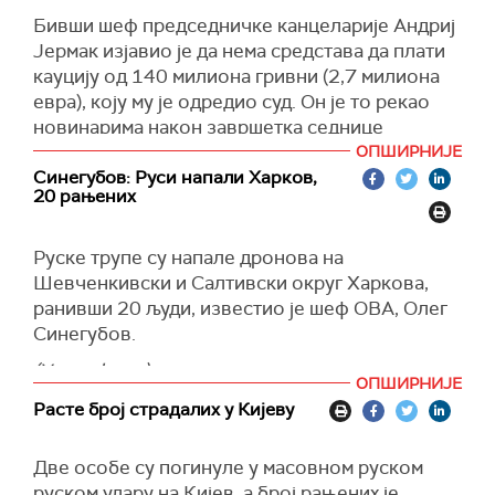
Бивши шеф председничке канцеларије Андриј
(Унијан)
Јермак изјавио је да нема средстава да плати
кауцију од 140 милиона гривни (2,7 милиона
евра), коју му је одредио суд. Он је то рекао
новинарима након завршетка седнице
Врховног судског савета.
ОПШИРНИЈЕ
Синегубов: Руси напали Харков,
"Немам толико новца. Сада ће адвокат
20 рањених
сарађивати с пријатељима и познаницима",
рекао је Јермак.
Руске трупе су напале дронова на
На питање о могућем боравку у притворском
Шевченкивски и Салтивски округ Харкова,
центру, бивши шеф ОП је напоменуо да
ранивши 20 људи, известио је шеф ОВА, Олег
планира да са собом Поново је одбацио све
Синегубов.
оптужбе против себе.
(Укринформ)
ОПШИРНИЈЕ
"Мислим да ће мој адвокат одбране, група
Расте број страдалих у Кијеву
адвоката, поднети жалбу. Немам шта да кријем.
Наставићу да се борим, остајем у Украјини",
поручио је Јермак.
Две особе су погинуле у масовном руском
руском удару на Кијев, а број рањених је