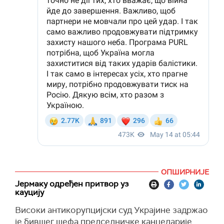
ОПШИРНИЈЕ
Јермаку одређен притвор уз
кауцију
Високи антикорупцијски суд Украјине задржао
је бившег шефа председничке канцеларије