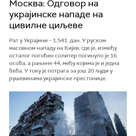
Москва: Одговор на
украјинске нападе на
цивилне циљеве
Рат у Украјини – 1.541. дан. У руском
масовном нападу на Кијев, где је, између
осталог погођен солитер погинуло је 16
особа, а рањене 44, међу којима је и једна
беба. У току је потрага за још 20 људи у
рушевинама украјинске престонице.