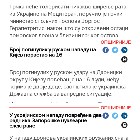
Чернобиљске нуклеарне електране гори више
Грчка неће толерисати никакво ширење рата
од 1.100 хектара шуме, преносе
РИА Новости
.
из Украјине на Медитеран, поручио је грчки
(Танјуг, Риа Новости)
министар спољних послова Јоргос
Герапетритис, након што су откривени остаци
поморског дрона у близини грчког острва
Лефкада.
ОПШИРНИЈЕ
Број погинулих у руском нападу на
Он је порулчио да Средоземно море мора
Кијев порастао на 16
остати зона мира и да ће грчке власти
осигурати да оно не постане ново поприште
Број погинулих у руском удару на Дарницки
војних операција, јавља Катимерини.
округ у Кијеву повећан је на 16 људи, међу
Грчке власти сумњају да је у питању био
којима је двоје деце, саопштила је украјинска
украјински дрон-камиказа типа "Мамај"
Државна служба за ванредне ситуације.
опремљен експлозивом, који је наводно
У саопштењу које је објављено на Телеграму
циљао руски брод у Средоземном мору.
ОПШИРНИЈЕ
наводи се да су операције потраге и
У украјинском нападу повређена два
(Танјуг)
спасавања у округу Дарница у Кијеву у току,
радника Запорошке нуклеарне
као и да су у те операције укључена и три тима
електране
са псима за потраге, преноси
Укринформ
.
У нападу дронова украјинских оружаних снага