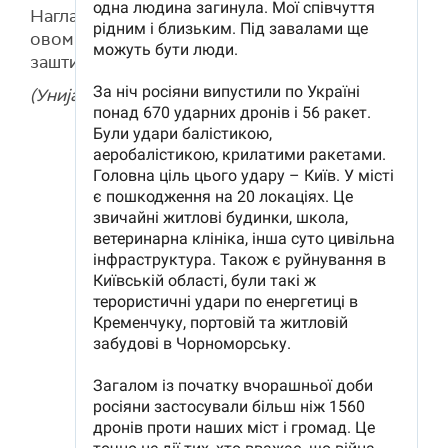
Нагласио је да је важно да партнери не ћуте о
овом нападу и да наставе да подржавају
заштиту украјинског ваздушног простора.
(Унијан)