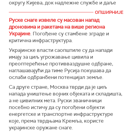
округу Кијева, док надлежне службе и даље
утврђују тачан број жртава.
ОПШИРНИЈЕ
(Укринформ, Украјинска правда)
Руске снаге извеле су масован напад
дроновима и ракетама на више региона
Украјине
. Погођене су стамбене зграде и
критична инфраструктура.
Украјинске власти саопштиле су да напади
имају за циљ угрожавање цивила и
преоптерећење противваздушне одбране,
наглашавајући да тиме Русија покушава да
ослаби одбранбени потенцијал земље.
Са друге стране, Москва тврди да је циљ
напада уништење војних објеката и складишта,
а не цивилних мета. Руски званичници
посебно истичу да су погођени објекти
енергетске и транспортне инфраструктуре
које, према тврдњама Кремља, користе
украјинске оружане снаге.