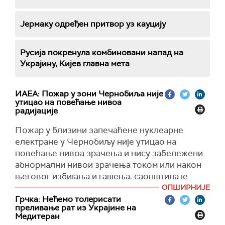
Јермаку одређен притвор уз кауцију
Русија покренула комбиновани напад на
Украјину, Кијев главна мета
ИАЕА: Пожар у зони Чернобиља није
утицао на повећање нивоа
радијације
Пожар у близини запечаћене нуклеарне
електране у Чернобиљу није утицао на
повећање нивоа зрачења и нису забележени
абнормални нивои зрачења током или након
његовог избијања и гашења, саопштила је
данас Међународна агенција за атомску
ОПШИРНИЈЕ
енергију (ИАЕА).
Грчка: Нећемо толерисати
преливање рат из Украјине на
Раније је објављено да у зони око
Медитеран