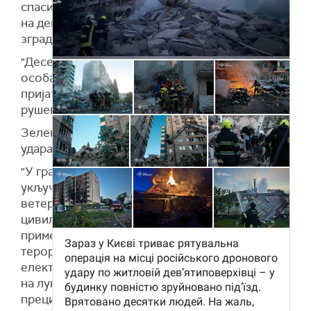
спасилачка операција на месту руског напада
на деветоспратну стамбену зграду – улаз у
зграду је потпуно уништен.
"Десетине људи су спасене. Нажалост, једна
особа је погинула. Моје саучешће породици и
пријатељима. Можда још увек има људи испод
рушевина", упозорио је председник.
Зеленски је истакао да је главна мета ноћног
удара био Кијев.
"У граду постоји 20 оштећених локација. То
укључује обичне стамбене зграде, школу,
ветеринарску клинику и другу искључиво
цивилну инфраструктуру. Разарања су
примећена и у Кијевској области. Слични
терористички напади догодили су се на
електроенергетску мрежу у Кременчуку, као и
на луку и стамбене зграде у Чорноморск",
прецизирао је украјински лидер.