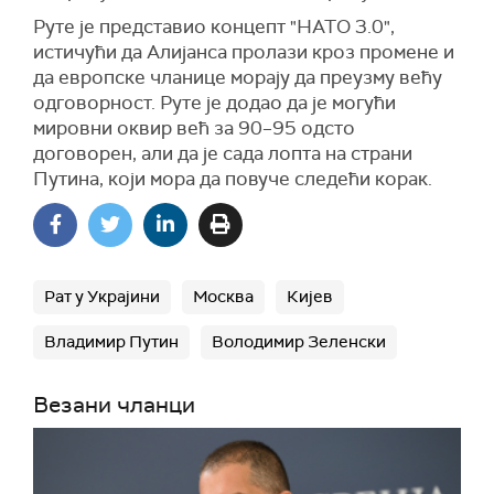
Руте је представио концепт "НАТО 3.0",
истичући да Алијанса пролази кроз промене и
да европске чланице морају да преузму већу
одговорност. Руте је додао да је могући
мировни оквир већ за 90–95 одсто
договорен, али да је сада лопта на страни
Путина, који мора да повуче следећи корак.
Рат у Украјини
Москва
Кијев
Владимир Путин
Володимир Зеленски
Везани чланци