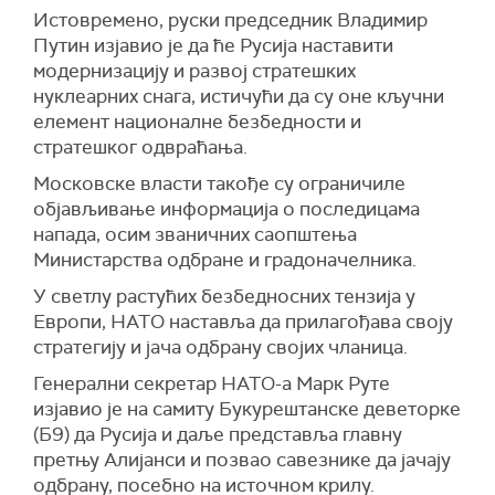
Истовремено, руски председник Владимир
Путин изјавио је да ће Русија наставити
модернизацију и развој стратешких
нуклеарних снага, истичући да су оне кључни
елемент националне безбедности и
стратешког одвраћања.
Московске власти такође су ограничиле
објављивање информација о последицама
напада, осим званичних саопштења
Министарства одбране и градоначелника.
У светлу растућих безбедносних тензија у
Европи, НАТО наставља да прилагођава своју
стратегију и јача одбрану својих чланица.
Генерални секретар НАТО-а Марк Руте
изјавио је на самиту Букурештанске деветорке
(Б9) да Русија и даље представља главну
претњу Алијанси и позвао савезнике да јачају
одбрану, посебно на источном крилу.