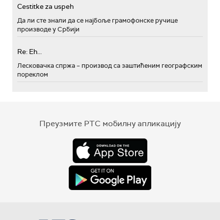
Cestitke za uspeh
Да ли сте знали да се најбоље грамофонске ручице
производе у Србији
Re: Eh...
Лесковачка спржа – производ са заштићеним географским
пореклом
Преузмите РТС мобилну апликацију