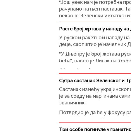
"Још увек нам је потребна п
даље обавезује. Зато објављу
рачунамо на њен наставак. Та
рекао је Зеленски у краткој 
Орбан је рекао да су потпис
рата између Русије и Украјин
Подсетио је да је јачање ук
Расте број жртава у нападу на
Вашингтону прошле године.
"Они, такође, греше у иденти
У руском ракетном нападу на
тренутно резултирало отворен
"Одлука Вашингтонског самита
деце, саопштио је начелник 
Европе и Русије", нагласио је 
мења", рекао је Зеленски.
"У Дњепру је број жртава рус
Указао је да Украјини треба 
Зеленски је захвалио свим п
беба", навео је Лисак на
Телег
Рутеу.
(
Танјуг
)
(Укринформ)
(Укринформ)
Сутра састанак Зеленског и Тр
Састанак између украјинско
је за среду на маргинама сами
званичник.
Потврдио је да ће у фокусу р
снижавање продајне цене руск
финансира рат са Украјином,
Три особе погинуле у гранати