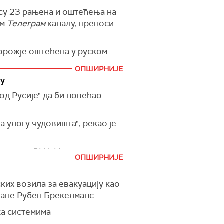
ања, укључујући и америчке
 су 23 рањена и оштећења на
ких ваздушних удара.
ом
Телеграм
каналу, преноси
ну помоћ Украјини, подсетио
порожје оштећена у руском
ОПШИРНИЈЕ
и саобраћа на линији Одеса–
ну
е помоћи брзо су стигли на
д Русије" да би повећао
снази ваздушна узбуна у
а улогу чудовишта", рекао је
енела је
РИА Новости
.
ОПШИРНИЈЕ
реће путем неограничене
 навео је Песков.
ких возила за евакуацију као
ране Рубен Брекелманс.
ије, одговарајући на захтев
и Русија наводно могла да
ка системима