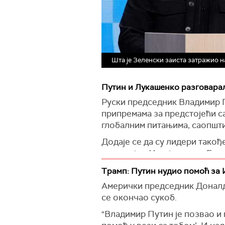
Шта је Зеленски заиста затражио н
Путин и Лукашенко разговарал
Руски председник Владимир 
припремама за предстојећи са
глобалним питањима, саопшти
Додаје се да су лидери такођ
ситуацију у Украјини и на Бли
Путин и Лукашенко су се саг
Трамп: Путин нудио помоћ за И
председника у Минску, прен
Амерички председник Доналд Т
се окончао сукоб.
Истовремено, Телеграм канал
разговарали о ''белоруско-рус
"Владимир Путин је позвао и 