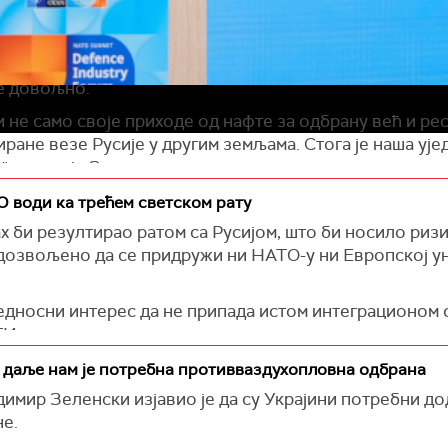
производа, од артиљерије и традиционалних оклопних
 40 одсто овог потенцијала нема одговарајуће финанси
 може да произведе више од осам милиона дронова ра
е довољно.
и не само своје приходе од нафте за одбрану већ и р
иране везе Русије у другим земљама. Стога је наша у
", додао је Зеленски.
отворена за различите облике сарадње у одбрамбеном 
О води ка трећем светском рату
је у Украјини у заједничку производњу оружја.
 би резултирао ратом са Русијом, што би носило ризик
 дозвољено да се придружи ни НАТО-у ни Европској уни
 постаће део новог, моћнијег европског система одбр
дносни интерес да не припада истом интеграционом о
вни самит НАТО-а, где ће се разговарати о три главне
ТИ.
е производње и наставку помоћи Украјини.
отписницима недавно покренуте иницијативе мађарских
 даље нам је потребна противваздухопловна одбрана
а којима се заједно борио за слободу Мађара и нез
имир Зеленски изјавио је да су Украјини потребни до
е.
овање које је из овога произашло је од тада избледе