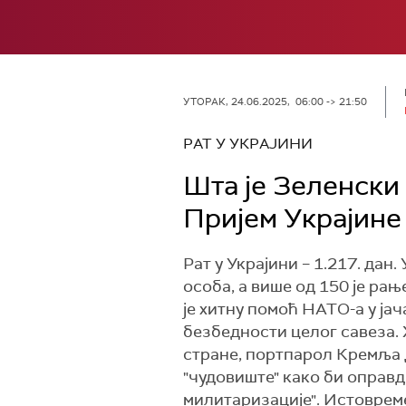
УТОРАК, 24.06.2025, 06:00 -> 21:50
РАТ У УКРАЈИНИ
Шта је Зеленски 
Пријем Украјине
Рат у Украјини – 1.217. да
особа, а више од 150 је ра
је хитну помоћ НАТО-а у ј
безбедности целог савеза. 
стране, портпарол Кремља 
"чудовиште" како би оправд
милитаризације". Истовреме