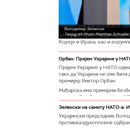
обухвата скоро 1.000 врста 
свих врста и ракета. Али око
Он је напоменуо да Украјина
године, али финансирање ниј
Володимир Зеленски
Tanjug AP Photo/Matthias Schrader
"Истовремено, Русија корист
Кореје и Ирана, као и корумп
одговор на руску војну мрежу
Нагласио је да је Украјина 
Орбан: Пријем Украјине у НАТ
форума да повећају инвестици
Пријем Украјине у НАТО одмах
тако да Украјини не сме бити
"Све оружје које производимо
премијер Виктор Орбан.
је Зеленски.
Мађарска има примарни безбе
Данас је у Хагу почео дводне
је он на
Фејсбуку
, преноси М
одбрану, изградњи одбрамбен
Орбан је рекао да су међу п
(
Танјуг
)
Зеленски на самиту НАТО-а: И
политичко размишљање људи с
Украјински председник Волод
година.
противваздухопловне одбран
"Из очигледних разлога, пошт