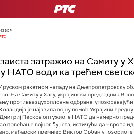
РТС
ИЗВОР:
РТС
заиста затражио на Самиту у Х
 у НАТО води ка трећем светск
н. У руском ракетном нападу на Дњепропетровску об
њено. На Самиту у Хагу, украјински председник В
ачању противваздухопловне одбране, упозоравајући
Холандија је најавила војну помоћ Украјини вредну
Дмитриј Песков оптужио је НАТО да намерно пред
ао повећање војног буџета, истичући да Европа и
но, мађарски премијер Виктор Орбан упозорио је д