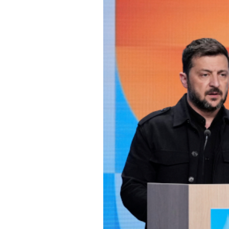
то је чињеница. Можда свој п
потврђују и наши обавештајн
одбрамбене индустрије у окви
Он тврди да Русија чак плани
"Овај рат је тренутно у току
сада зауставио у Украјини, п
лидер.
Он је додао да европске земљ
"исправна одлука".
Такође је позвао на активни
"Захваљујем свакој земљи, св
подршку Украјини. Ако свака 
који дају више, попут Холанд
преузела, онда ће се шансе з
Према његовим речима, потен
"Наш потенцијал производње 