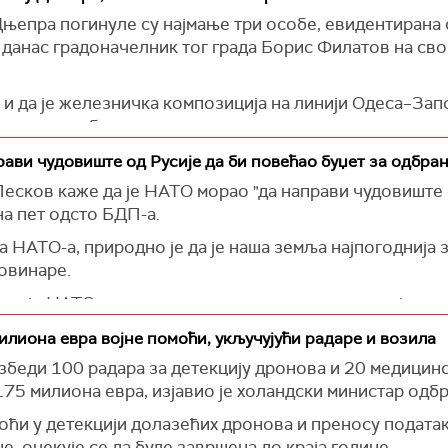
еленског и Трампа биће и куповина америчког наоруж
Дњепра погинуле су најмање три особе, евидентирана
одне за ефикасну одбрану украјинских градова од рус
е данас градоначелник тог града Борис Филатов на св
 Белу кућу САД нису пружиле готово никакву нову вој
ваничник.
и и да је железничка композиција на линији Одеса–За
етровску област.
а Дњепропетровску област оштећен је воз број 52 кој
ави чудовиште од Русије да би повећао буџет за одбра
ичном саопштењу и додаје да су спасиоци и екипе хитн
сков каже да је НАТО морао "да направи чудовиште о
на пет одсто БДП-а.
и брзо одведени у склониште где ће остати док је на 
 НАТО-а, природно је да је наша земља најпогоднија з
овинаре.
да је НАТО на путу неограничене милитаризације, пр
еће путем неограничене милитаризације, Европа се к
илиона евра војне помоћи, укључујући радаре и возила
т која нас окружује, то је реалност коју имамо у виду",
збеди 100 радара за детекцију дронова и 20 медицинс
175 милиона евра, изјавио је холандски министар одб
но покушавати да се Западу каже да нема претње од Рус
изјаву генералног секретара НАТО-а Марка Рутеа да б
моћи у детекцији долазећих дронова и преносу подата
 очекује се да буде завршена до краја године.