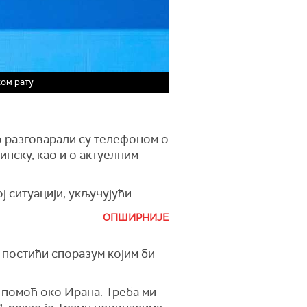
ком рату
 разговарали су телефоном о
нску, као и о актуелним
 ситуацији, укључујући
ОПШИРНИЈЕ
м боравка руског
 постићи споразум којим би
 је да су Путин и Лукашенко
х пројеката и програма“.
и помоћ око Ирана. Треба ми