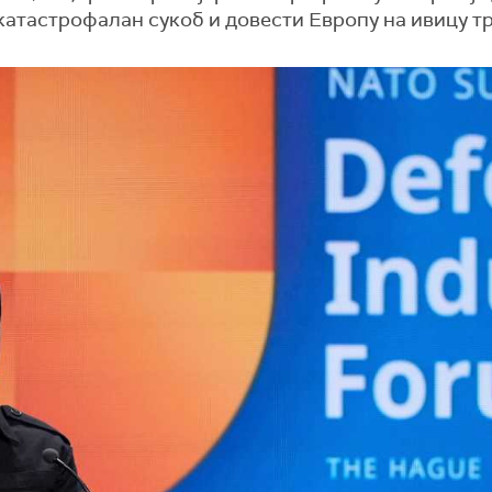
атастрофалан сукоб и довести Европу на ивицу тр