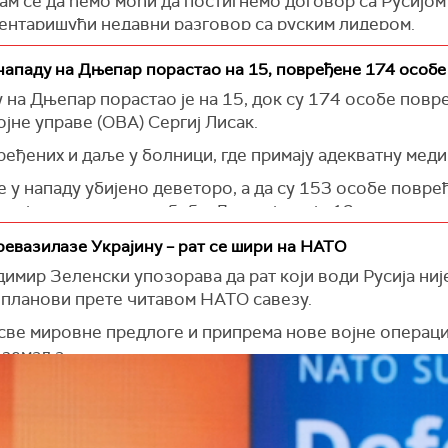
дам се да ћемо моћи да постигнемо договор са Русијом
ентаришући недавни разговор са руским лидером.
б у Украјини „никада не би избио“ да се он налазио у 
 нападу на Дњепар порастао на 15, повређене 174 особе
у на Дњепар порастао је на 15, док су 174 особе повр
не управе (ОВА) Сергиј Лисак.
вређених и даље у болници, где примају адекватну меди
је у нападу убијено деветоро, а да су 153 особе повре
ма је шестомесечна беба. Додао је да је 12 људи хосп
Филатов саопштио је да је у регионалном центру ош
евазилазе Украјину – рат се шири на НАТО
а школа.
мир Зеленски упозорава да рат који води Русија није
 планови прете читавом НАТО савезу.
јалне заштите, као и осам медицинских установа: бол
вео је он.
 све мировне предлоге и припрема нове војне операциј
 земаља.
тврђују последице разарања у стамбеном сектору. Две
ије Владимир Путин одбацио све мировне предлоге, у
накова да жели да заустави рат.
 предлоге, укључујући и оне од Сједињених Држава. П