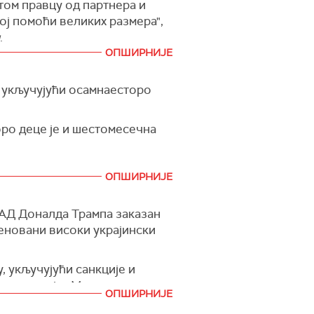
том правцу од партнера и
ој помоћи великих размера",
.
оцена последица наставка
ОПШИРНИЈЕ
но током самита НАТО-а у
рајину као чланицу, то би
, укључујући осамнаесторо
лног ризика од рата између
 је да се овај правац не
оро деце је и шестомесечна
ата.
м секретару НАТО-а Марку
ОПШИРНИЈЕ
САД Доналда Трампа заказан
именовани високи украјински
, укључујући санкције и
вор из којег Москва
ОПШИРНИЈЕ