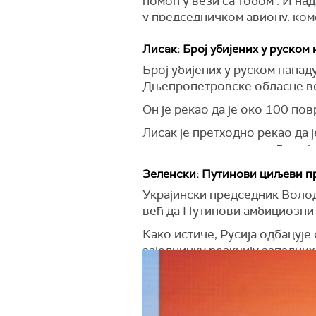
помоћ у вези са тобом’. И на
(
Интерфакс
)
у председничком авиону, ком
Он је истакао да оружани суко
Лисак: Број убијених у руском
почео.
Број убијених у руском напад
Дњепропетровске обласне вој
(
Fox News
)
Он је рекао да је око 100 по
Лисак је претходно рекао да 
осамнаесторо деце, међу који
Градоначелник Дњепра Борис 
Зеленски: Путинови циљеви пр
једна стручна школа и музичк
Украјински председник Володи
већ да Путинови амбициозни
"Оштећене су и установе соци
стоматолошка ординација", на
Како истиче, Русија одбацује
заједничку реакцију западних
Филатов је напоменуо да се у
истом региону те земље.
Наводи да је председник Рус
Америчких Држава и да нема з
(
Укринформ
)
"Русија одбацује све мировне