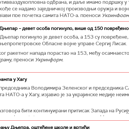
ротивваздухопловна одбрана, и даље имамо подршку у 
јем следећи одговор", истакао је он.
кође се надамо заједничкој производњи оружја и војн
изјави пре почетка самита НАТО-а, преноси
Укринформ
ници занемарили интересе Мађарске и да је њихова пр
е погрешна.
рајинске противваздухопловне одбране било разматра
 Дњепар – девет особа погинуло, више од 150 повређено
фиковању интереса Европске уније. Ако ЕУ прихвати Ук
 Дњепар погинуло је девет особа, а 153 су повређене
им ратом, а након прекида ватре то би довело до ста
, који је одржан прошле године, веома је важна. Важно
Дњепропетровске Обласне војне управе Сергиј Лисак.
он.
ког ракетног напада порастао на 153, међу осамнаест
понудити облик сарадње који ће довести до окончања р
артнерима на подршци Украјини, а посебно генерално
раму,
преноси
Укринформ.
ампа у Хагу
г председника Володимира Зеленског и председника 
та НАТО-а у Хагу, изјавио је за украјинске медије не
азговора бити континуирани притисак Запада на Русију
е нафте која је кључни извор прихода за Москву и из
 преноси
Укринформ
.
рању Дњепра, оштећене школе и вртићи