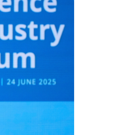
ок год убија – живи. То
ма пленарне седнице Форума
демо спремни. Да би се Путин
јину", нагласио је украјински
 је пет одсто БДП-а
буџета за одбрану усмери на
за ово, а захвални смо онима
езама као што је Немачка
е 35 милијарди долара.
америчких долара. Он