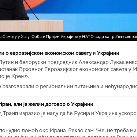
а Самиту у Хагу; Орбан: Пријем Украјине у НАТО води ка трећем светс
и о евроазијском економском савету и Украјини
Путин и белоруски председник Александар Лукашенко
станак Врховног Евроазијског економског савета у Ми
о је Кремљ.
е разговарали о регионалним питањима и међународној
ском истоку.
ласили да наставе пријатељску размену мишљења токо
ран, али ја желим договор о Украјини
оси
Интерфакс
.
рамп изразио је наду да ће Русија и Украјина ускоро
 близак прес служби председника Белорусије објавио
кој унијској агенди – наставку реализације заједнички
понудио помоћ око Ирана. Рекао сам: ‘Не, не треба м