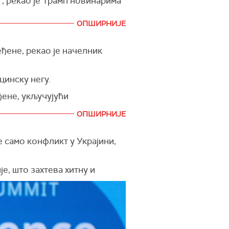
", рекао је Трамп новинарима
ОПШИРНИЈЕ
Белој кући када је сукоб
еђене, рекао је начелник
цинску негу.
ђене, укључујући
итализовано у тешком стању.
ОПШИРНИЈЕ
тећено 19 школа, 10 вртића,
 само конфликт у Украјини,
ница, амбуланте и
е, што захтева хитну и
 особе убијене су у Самари, у
кључујући оне од Сједињених
утин размишља само о рату –