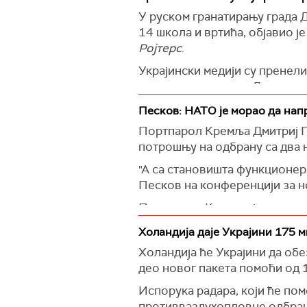
На дневном реду разговора З
У руском гранатирању града 
ПВО системе "патриот" неопх
14 школа и вртића, објавио ј
Ројтерс
.
Од доласка Доналда Трампа у
је неименовани украјински з
Украјински медији су пренел
ракетном нападу на Дњепроп
(
Танјуг
)
"У руском ракетном нападу н
Песков: НАТО је морао да напр
Запорожје", наводи се у зван
Портпарол Кремља Дмитриј Пе
место ракетног удара.
потрошњу на одбрану са два 
Напомиње се да су сви путниц
"А са становишта функционера
Дњепропетровској области.
Песков на конференцији за н
(
Танјуг
)
Портпарол Кремља је оценио 
"Алијанса се самоуверено кр
Холандија даје Украјини 175 м
милитаризације. То је реалнос
Холандија ће Украјини да обе
део новог пакета помоћи од 
Песков је рекао да је узалуд
новинара да прокоментарише 
Испорука радара, који ће по
нападне земље Алијансе.
противваздухопловне одбране,