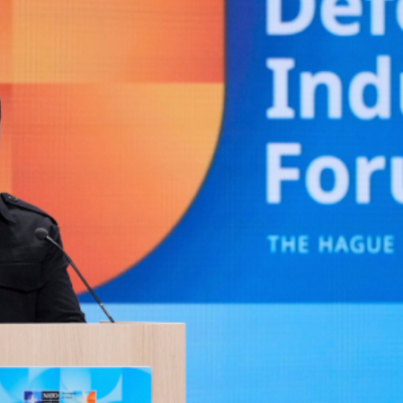
олитички опстанак повезује са способношћу да убија: д
и подаци", поручио је Зеленски у обраћању учесници
ру самита НАТО-а у Хагу.
ра нове војне операције на територији НАТО-а.
 у Украјини и ми морамо добро да се припремимо, да бу
отребно је схватити да његови циљеви превазилазе Укра
е морају да повећају издатке за одбрану, оценивши да
ју подршку одбрамбеним способностима Украјине.
аком лидеру који је већ одлучио да део националног 
европска земља издвоји барем 0,25 одсто свог БДП-а 
ије, Норвешке и Шведске, као и на тако снажним обав
а мир у Европи повећати", нагласио је Зеленски.
цијал украјинске одбрамбене производње премашио ј
у одбрамбеној индустрији премашио је 35 милијарди 