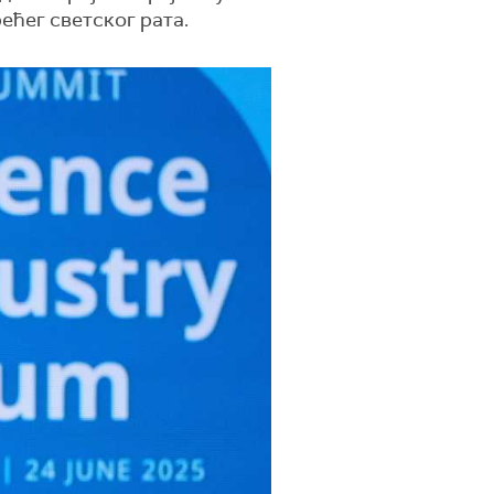
ећег светског рата.