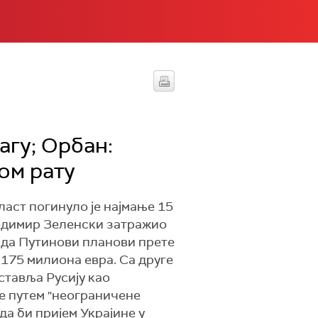
агу; Орбан:
ом рату
ласт погинуло је најмање 15
олодимир Зеленски затражио
 да Путинови планови прете
 175 милиона евра. Са друге
ставља Русију као
де путем "неограничене
а би пријем Украјине у