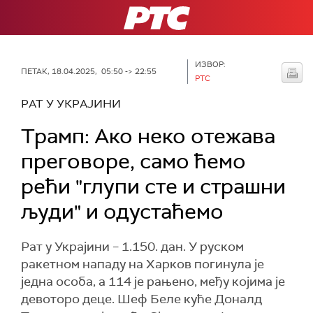
РТС
ИЗВОР:
ПЕТАК, 18.04.2025, 05:50 -> 22:55
РТС
РАТ У УКРАЈИНИ
Трамп: Ако неко отежава
преговоре, само ћемо
рећи "глупи сте и страшни
људи" и одустаћемо
Рат у Украјини – 1.150. дан. У руском
ракетном нападу на Харков погинула је
једна особа, а 114 је рањено, међу којима је
девоторо деце. Шеф Беле куће Доналд