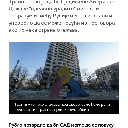
Трамп рекао је да ће Сједињене Америчке
Државе "идеално урадити" мировни
споразум између Русије и Украјине, али и
упозорио да се може повући из преговора
ако их нека страна отежава.
Трамп: Ако неко отежава преговоре, само ћемо рећи
"глупи сте и страшни људи" и одустаћемо
Рубио потврдио да би САД могле да се повуку