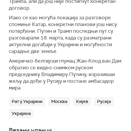
Трампа, али да још није постигнут конкретан
договор.
Иако се као могућа локација за разговоре
спомиње Катар, конкретни планови још нису
потврђени. Путин и Трамп последњи пут су
разговарали 18. марта, када су разматрани
актуелни догађаји у Украјини и могућности
сарадње две земље.
Америчко-белгијски глумац Жан-Клод ван Дам
обратио се видео-снимком руском
председнику Владимиру Путину, изразивши
жељу да дође у Русију и постане амбасадор
мира.
Рат у Украјини
Москва
Кијев
Русија
Украјина
Везани чланци