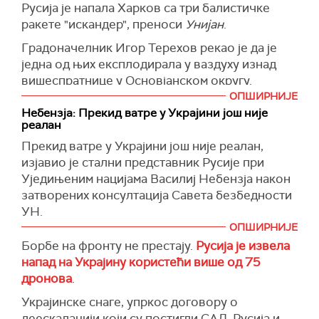
бити делимично решено.
Русија је напала Харков са три балистичке
је Песков.
Поред тога, руска војска је уништила 12
ракете "искандер", преноси
Унијан
.
(
Танјуг
)
дронова изнад Белгородске области и изнад
Песков је нагласио да се контакти између
Градоначелник Игор Терехов рекао је да је
Азовског мора, три дрона на Криму, и по један
Путина и америчког председника Доналда
једна од њих експлодирала у ваздуху изнад
у Ростовској области и Краснодарској
Трампа могу брзо договорити ако буде
вишеспратнице у Основјанском округу.
Покрајини.
потребно.
ОПШИРНИЈЕ
П
рема последњим подацима, једна особа је
РИА подсећа да украјинске снаге скоро
"Тренутно нема планираних контаката за ову
Небензја: Прекид ватре у Украјини још није
погинула, а 54 су повређене.
свакодневно беспилотним летелицама
реалан
недељу, али, с друге стране, успостављени
нападају циљеве у пограничним и централним
(Унијан
)
канали комуникације омогућавају нам да се
Прекид ватре у Украјини још није реалан,
регионима Русије.
веома брзо договоримо о таквом разговору
изјавио је стални представник Русије при
ако буде потребно", рекао је Песков.
Уједињеним нацијама Василиј Небензја након
(Танјуг)
затворених консултација Савета безбедности
(
Танјуг
)
УН.
ОПШИРНИЈЕ
''Имали смо покушај ограниченог прекида
Борбе на фронту не престају.
Русија је извела
ватре кад је реч о енергетској
напад на Украјину користећи више од 75
инфраструктури, који украјинска страна није
дронова
.
поштовала. У овим околностима, говорити о
прекиду ватре у овој фази није реално'', рекао
Украјинске снаге, упркос договору о
је Небензја, преноси
РИА Новости.
деескалацији који су постигли САД, Русија и