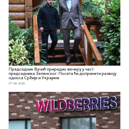
Председник Вучић приредио вечеру у част
председника Зеленског: Посета ће допринети развоју
односа Србије и Украјине
07. 08. 2026.