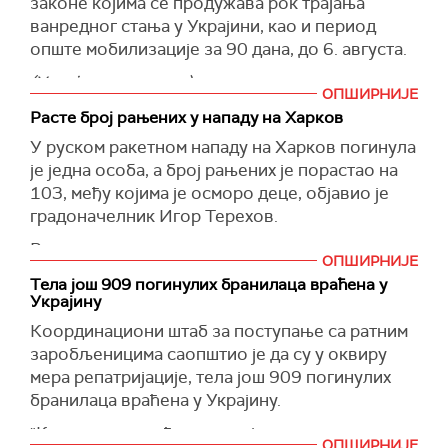
законе којима се продужава рок трајања
у укупном износу од око 50 милијарди
ванредног стања у Украјини, као и период
долара.
опште мобилизације за 90 дана, до 6. августа.
Финансирање је предвиђено на 30 година.
(Украјинска правда)
ОПШИРНИЈЕ
(Укринформ)
Расте број рањених у нападу на Харков
У руском ракетном нападу на Харков погинула
је једна особа, а број рањених је порастао на
103, међу којима је осморо деце, објавио је
градоначелник Игор Терехов.
Руске снаге су извеле три удара искандерима
ОПШИРНИЈЕ
на Основјански округ у Харкову. Једна од
Тела још 909 погинулих бранилаца враћена у
ракета експлодирала је у ваздуху у близини
Украјину
стамбене вишеспратнице.
Координациони штаб за поступање са ратним
(Укринформ)
заробљеницима саопштио је да су у оквиру
мера репатријације, тела још 909 погинулих
бранилаца враћена у Украјину.
"Конкретно, враћени су војници са правца
ОПШИРНИЈЕ