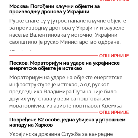
Курахов, Покровск, Бахмут, Вугледар, Луганск,
Москва: Погођени кључни објекти за
Запорожје, Суми и Харков. Међу враћенима су
производњу дронова у Украјини
и тела бранилаца која су се налазила у
Руске снаге су у јутрос напале кључне објекте
мртвачницама на територији Русије", наводи се
за производњу дронова у Украјини и заузеле
у сапштењу на
Телеграм
каналу.
насеље Валентиновка у источној Украјини,
(
Танјуг
)
саопштило је руско Министарство одбране.
(
Reuters
)
ОПШИРНИЈЕ
Песков: Мораторијум на ударе на украјинске
енергетске објекте је истекао
Мораторијум на ударе на објекте енергетске
инфраструктуре је истекао, а од руског
председника Владимира Путина није било
других упутстава у вези са поштовањем
мораторијума, изјавио је портпарол Кремља
Дмитриј Песков.
ОПШИРНИЈЕ
Повређене 82 особе, једна убијена у јутрошњем
"У овом тренутку нема других инструкција од
нападу на Харков
врховног команданта, руског председника
Украјинска државна Служба за ванредне
Владимира Путина", рекао је новинарима,