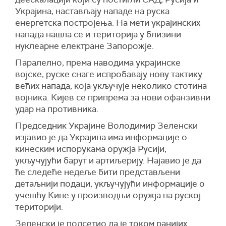
Украјина, настављају нападе на руска
Он је додао да западне земље нису изразиле
енергетска постројења. На мети украјинских
спремност да изврше притисак на Кијев како
напада нашла се и територија у близини
би поштовао договор о ненападању
нуклеарне електране Запорожје.
енергетске инфраструктуре.
Паралелно, према наводима украјинске
Коментаришући потребу формализације
војске, руске снаге испробавају нову тактику
могућих споразума између Русије и Украјине у
већих напада, која укључује неколико стотина
Савету безбедности УН, он је напоменуо да ће
војника. Кијев се припрема за нови офанзивни
све зависити од услова вероватног прекида
удар на противника.
ватре и формулације евентуалног документа.
Председник Украјине Володимир Зеленски
Кијев и Москва се међусобно оптужују за
изјавио је да Украјина има информације о
кршење споразума о 30-дневном
кинеским испорукама оружја Русији,
ограниченом прекиду ватре у којем су
укључујући барут и артиљерију. Најавио је да
посредовале САД и који је требало да буде
ће следеће недеље бити представљени
први корак ка постизању потпуног прекида
детаљнији подаци, укључујући информације о
ватре и евентуалном мирном решењу, које би
учешћу Кине у производњи оружја на руској
окончало више од три године рата.
територији.
(Танјуг)
Зеленски је подсетио да је током ранијих