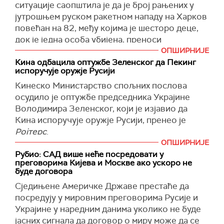
ситуације саопштила је да је број рањених у
одговарајући на питање о даљим акцијама у
јутрошњем руском ракетном нападу на Харков
вези са ударима на енергетске објекте.
повећан на 82, међу којима је шесторо деце,
Према његовим речима, већ је постигнут
док је једна особа убијена, преноси
одређени напредак у вези са привременим
Укринформ
.
ОПШИРНИЈЕ
мораторијумом на нападе на енергетске
Кина одбацила оптужбе Зеленског да Пекинг
Ракетни напад је погодио густо насељену
испоручује оружје Русији
објекте, али предстоји још много разговора.
четврт Основјански дистрикт у Харкову,
Кинеско Министарство спољних послова
"Ово је питање које вероватно треба да се
наводи украјинска агенција.
осудило је оптужбе председника Украјине
постави у Вашингтону. Верујемо да се
Изведен је са три ракете "искандер", од којих
Володимира Зеленског, који је изјавио да
одређени напредак већ може констатовати.
је, како се наводи, једна детонирала у ваздуху
Кина испоручује оружје Русији, пренео је
Тај напредак је везан за мораторијум,
у близини стамбене вишеспратнице, при чему
Ројтерс
.
привремени мораторијум којег се
је погинуо старији мушкарац, док је на
ОПШИРНИЈЕ
придржавала Русија, мораторијум на
Министарство је тврдње Зеленског назвало
десетине станара задобило повреде.
Рубио: САД више неће посредовати у
неударање на објекте енергетске
''неоснованим''.
преговорима Кијева и Москве ако ускоро не
инфраструктуре. Према томе, одређени
Четворо тешко повређених и даље су у
буде договора
''Кина никада није ставила на располагање
помаци су већ направљени, али, наравно,
озбиљном здравственом стању, додаје се у
Сједињене Америчке Државе престаће да
смртоносно оружје ниједној страни у
предстоји још много тешких дискусија",
извештају.
посредују у мировним преговорима Русије и
украјинској кризи'', рекао је портпарол
одговорио је Песков на питање колико је, по
(Танјуг)
Украјине у наредним данима уколико не буде
Министарства Лин Ђен.
мишљењу Кремља, вероватно да би САД могле
јасних сигнала да договор о миру може да се