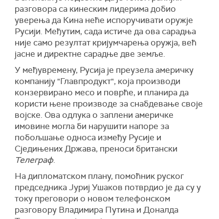
разговора са кинеским лидерима добио
уверења да Кина неће испоручивати оружје
Русији. Међутим, сада истиче да ова сарадња
није само резултат кријумчарења оружја, већ
јасне и директне сарадње две земље.
У међувремену, Русија је преузела америчку
компанију "Главпродукт", која производи
конзервирано месо и поврће, и планира да
користи њене производе за снабдевање своје
војске. Ова одлука о заплени америчке
имовине могла би нарушити напоре за
побољшање односа између Русије и
Сједињених Држава, преноси британски
Телеграф
.
На дипломатском плану, помоћник руског
председника Јуриј Ушаков потврдио је да су у
току преговори о новом телефонском
разговору Владимира Путина и Доналда