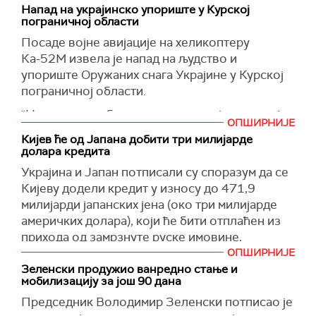
Напад на украјинско упориште у Курској
(Укринформ, Guardian)
"Када се обраћамо партнерима, пре свега
пограничној области
Сједињеним Америчким Државама, за системе
Посаде војне авијације на хеликоптеру
патриот, који могу да заштите од овог руског
Ка-52М извела је напад на људство и
зла, од крстарећих ракета, од балистике,
упориште Оружаних снага Украјине у Курској
тражимо заштиту коју заслужује свака нација.
пограничној области.
И не би требало да буде да неки људи
заслужују више помоћи, а неки мање. А ово је
"Након употребе ваздушног оружја, посада је
ОПШИРНИЈЕ
хришћански начин, да помогнемо", написао је
извела противракетни маневар, ослободила
Кијев ће од Јапана добити три милијарде
Зеленски на
топлотне замке и вратила се на место
Телеграму.
долара кредита
полетања", наводи се у саопштењу одељења.
Зеленски је подсетио да су спасилачки
Украјина и Јапан потписали су споразум да се
радови у Харкову и даље у току након руског
Додаје се да су услед дејстава посаде
Кијеву додели кредит у износу до 471,9
ракетног удара.
хеликоптера Ка-52М, припадници Оружаних
милијарди јапанских јена (око три милијарде
снага Украјине уништени.
америчких долара), који ће бити отплаћен из
(Танјуг)
прихода од замрзнуте руске имовине,
(Известија)
саопштило је украјинско Министарство
ОПШИРНИЈЕ
финансија.
Зеленски продужио ванредно стање и
мобилизацију за још 90 дана
Средства су део механизма за ванредно
Председник Володимир Зеленски потписао је
убрзање прихода за Украјину (ЕРА) земаља Г7,