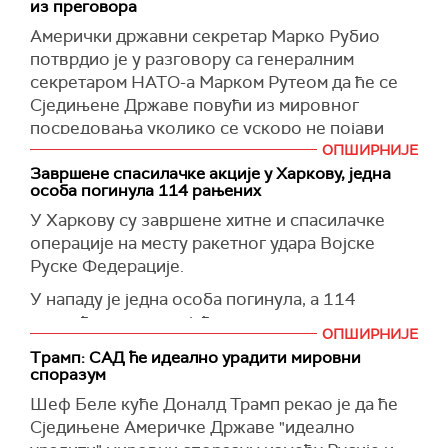
из преговора
Амерички државни секретар Марко Рубио
потврдио је у разговору са генералним
секретаром НАТО-а Марком Рутеом да ће се
Сједињене Државе повући из мировног
посредовања уколико се ускоро не појави
јасан пут ка миру у Украјини.
ОПШИРНИЈЕ
Завршене спасилачке акције у Харкову, једна
"Државни секретар Марко Рубио разговарао
особа погинула 114 рањених
је данас са генералним секретаром НАТО-а
У Харкову су завршене хитне и спасилачке
Марком Рутеом како би га обавестио о
операције на месту ракетног удара Војске
мировном предлогу који је јуче представљен
Руске Федерације.
украјинској делегацији у Паризу и руским
званичницима телефоном", рекла
У нападу је једна особа погинула, а 114
је портпаролка Стејт департмента Тами Брус.
повређено, укључујући деветоро деце,
ОПШИРНИЈЕ
саопштила је Државна служба за ванредне
(Унијан)
Трамп: САД ће идеално урадити мировни
ситуације.
споразум
(Укринформ).
Шеф Беле куће Доналд Трамп рекао је да ће
Сједињене Америчке Државе "идеално