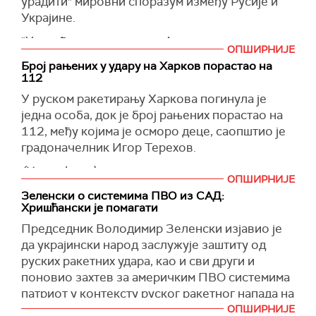
урадити" мировни споразум између Русије и
Украјине.
"Урадићемо то идеално. Ако из неког разлога
ОПШИРНИЈЕ
било која страна то отежава, само ћемо рећи:
Број рањених у удару на Харков порастао на
'Глупи сте, глупи сте, страшни сте људи' и
112
једноставно ћемо одустати од тога. Али
У руском ракетирању Харкова погинула је
надамо се да то нећемо морати да радимо“,
једна особа, док је број рањених порастао на
рекао је Трамп новинарима у Белој кући.
112, међу којима је осморо деце, саопштио је
Истовремено, он је нагласио да жели да се
градоначелник Игор Терехов.
борбе окончају.
(Укринформ)
ОПШИРНИЈЕ
"Размислите о томе, много људи умире сваког
Зеленски о системима ПВО из САД:
дана, док ми причамо - знате - када се играју
Хришћански је помагати
игрица. Тако да нећемо то прихватити, а
Председник Володимир Зеленски изјавио је
видећемо. Међутим, мислим да имамо добре
да украјински народ заслужује заштиту од
шансе да решимо проблем", приметио је
руских ракетних удара, као и сви други и
амерички председник.
поновио захтев за америчким ПВО системима
Трамп је рекао да верује да постоје добре
патриот у контексту руског ракетног напада на
шансе да се "проблем реши".
Харков.
ОПШИРНИЈЕ