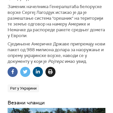
Заменик начелника Генералштаба белоруске
војске Сергеј Лагодјук истакао је да је
размештање система "орешник" на територији
те земље одговор на намеру Америке и
Немачке да распореде ракете средњег домета
у Европи.
Сједињене Америчке Државе припремају нови
пакет од 988 милиона долара за наоружање и
опрему украјинске војске, наводи се у
документу у који је
Ројтерс
имао увид.
Рат у Украјини
Везани чланци