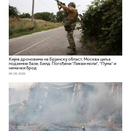
Кијев дроновима на Брјанску област, Москва циља
подземне базе; Билд: Погођени "Ликви моли", "Пума" и
немачки брод
06. 08. 2026.