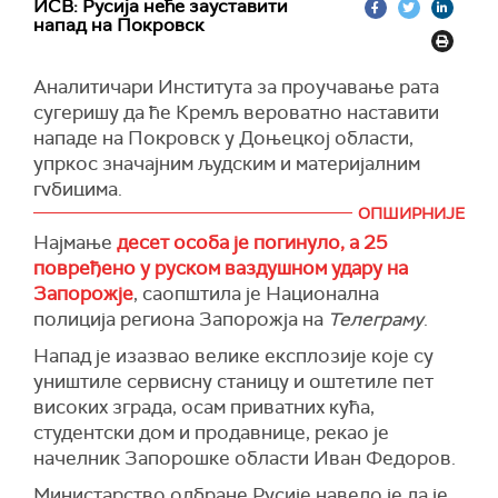
народи који су чинили Црвену армију много су
ИСВ: Русија неће зауставити
(Известија)
области уништено је 17, над територијом
напад на Покровск
страдали", рекао је Фицо.
Курске области 12, над територијом
(Танјуг)
Вороњешке области шест беспилотних
Аналитичари Института за проучавање рата
летелица, над територијом Ростовске области
сугеришу да ће Кремљ вероватно наставити
седам и четири преко територије Астраханске
нападе на Покровск у Доњецкој области,
области“, наводи се на
Телеграм
каналу
упркос значајним људским и материјалним
Министарства одбране Русије.
губицима.
(Известија)
ОПШИРНИЈЕ
Аналитичари кажу да је мало вероватно да ће
Најмање
десет особа је погинуло, а 25
Кремљ одустати од својих амбиција да заузме
повређено у руском ваздушном удару на
Покровск, што је део плана за преузимање
Запорожје
, саопштила је Национална
контроле над регионом Доњецка. Упркос
полиција региона Запорожја на
Телеграму
.
рекордним губицима, руске трупе могу да
наставе активна борбена дејства у овом
Напад је изазвао велике експлозије које су
правцу чак и после зиме 2024-2025, наводи
уништиле сервисну станицу и оштетиле пет
се у извештају.
високих зграда, осам приватних кућа,
студентски дом и продавнице, рекао је
Британско министарство одбране известило
начелник Запорошке области Иван Федоров.
је да је Русија претрпела рекордне губитке у
новембру 2024. године, са просечно 1.523
Министарство одбране Русије навело је да је