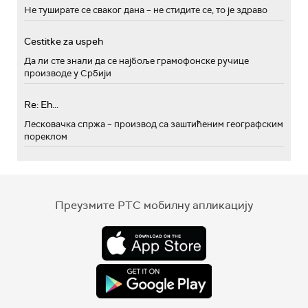
Не туширате се сваког дана – не стидите се, то је здраво
Cestitke za uspeh
Да ли сте знали да се најбоље грамофонске ручице
производе у Србији
Re: Eh...
Лесковачка спржа – производ са заштићеним географским
пореклом
Преузмите РТС мобилну апликацију