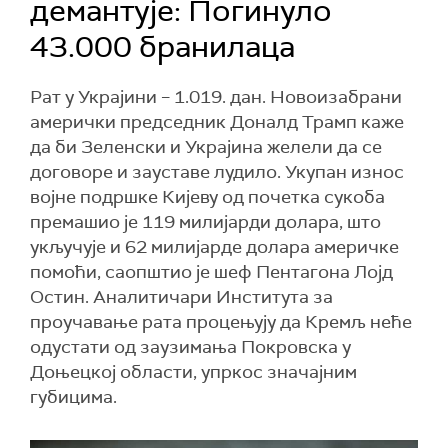
демантује: Погинуло
43.000 бранилаца
Рат у Украјини – 1.019. дан. Новоизабрани
амерички председник Доналд Трамп каже
да би Зеленски и Украјина желели да се
договоре и зауставе лудило. Укупан износ
војне подршке Кијеву од почетка сукоба
премашио је 119 милијарди долара, што
укључује и 62 милијарде долара америчке
помоћи, саопштио је шеф Пентагона Лојд
Остин. Аналитичари Института за
проучавање рата процењују да Кремљ неће
одустати од заузимања Покровска у
Доњецкој области, упркос значајним
губицима.