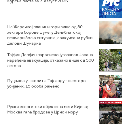
Курсна листа за 7. август 2026.
На Жарачкој планини гори више од 80
хектара борове шуме; у Делиблатској
пешчари боља ситуација, евакуисани рубни
делови Шумарка
Тајфун Делфин паралисао југозапад Јапана -
наређена евакуација, отказано више од 500
летова
Пуцњава у школи на Тајланду – шесторо
убијених, 15 особа рањено
Руски енергетски објекти на мети Кијева;
Москва гађа бродове у Црном мору