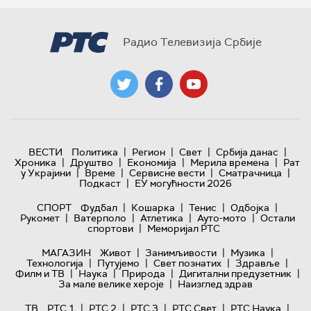
Радио Телевизија Србије
|
|
|
|
ВЕСТИ
Политика
Регион
Свет
Србија данас
|
|
|
|
Хроника
Друштво
Економија
Мерила времена
Рат
|
|
|
|
у Украјини
Време
Сервисне вести
Сматрачница
|
Подкаст
ЕУ могућности 2026
|
|
|
|
СПОРТ
Фудбал
Кошарка
Тенис
Одбојка
|
|
|
|
Рукомет
Ватерполо
Атлетика
Ауто-мото
Остали
|
спортови
Меморијал РТС
|
|
|
МАГАЗИН
Живот
Занимљивости
Музика
|
|
|
|
Технологијa
Путујемо
Свет познатих
Здравље
|
|
|
|
Филм и ТВ
Наука
Природа
Дигитални предузетник
|
За мале велике хероје
Наизглед здрав
|
|
|
|
|
ТВ
РТС 1
РТС 2
РТС 3
РТС Свет
РТС Наука