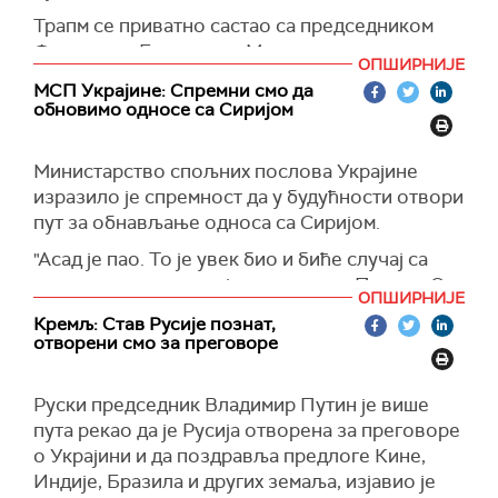
Трапм се приватно састао са председником
Француске Емануелом Макроном и
ОПШИРНИЈЕ
председником Украјине Володимиром
МСП Украјине: Спремни смо да
Зеленским јуче у Паризу, који су на
обновимо односе са Сиријом
друштвеним мрежама објавили да су
разговарали о постизању "праведног мира" у
Министарство спољних послова Украјине
рату Украјине са Русијом, пренео је
Ен-Би-Си.
изразило је спремност да у будућности отвори
(Танјуг, NBC)
пут за обнављање односа са Сиријом.
"Асад је пао. То је увек био и биће случај са
свим диктаторима који се кладе на Путина. Он
ОПШИРНИЈЕ
увек издаје оне који се ослањају на њега. Сада
Кремљ: Став Русије познат,
је главни циљ да се обнови безбедност у
отворени смо за преговоре
Сирији и ефикасно заштити људи од насиља",
рекао је министар спољних послова Украјине
Руски председник Владимир Путин је више
Андриј Сибига.
пута рекао да је Русија отворена за преговоре
Сибига је навео да је неопходно уложити све
о Украјини и да поздравља предлоге Кине,
напоре да се регион стабилизује и да се
Индије, Бразила и других земаља, изјавио је