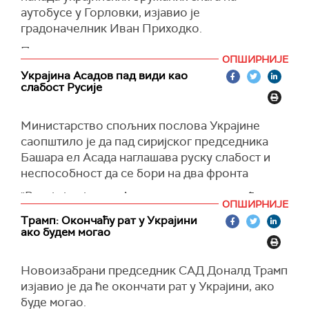
аутобусе у Горловки, изјавио је
градоначелник Иван Приходко.
Приходко наводи да су оружане снаге
ОПШИРНИЈЕ
Украјине бациле експлозив из беспилотног
Украјина Асадов пад види као
летелице на аутобуску линију број 8 у
слабост Русије
стамбеном насељу у Никитовском округу
Горловка, преноси
Известија.
Mинистарство спољних послова Украјине
Повређени су превезени у болницу.
саопштило је да пад сиријског председника
Башара ел Асада наглашава руску слабост и
(Известија)
неспособност да се бори на два фронта
"Русија је ојачала Асадову владу изводећи
ОПШИРНИЈЕ
ваздушне нападе на опозиционе циљеве
Трамп: Окончаћу рат у Украјини
почевши од 2015. године и деловала је из две
ако будем могао
базе на територији Сирије, али инвазија
Москве на Украјину исцрпила је значајне војне
Новоизабрани председник САД Доналд Трамп
ресурсе, саопштено је из министарства.
изјавио је да ће окончати рат у Украјини, ако
(Reuters)
буде могао.