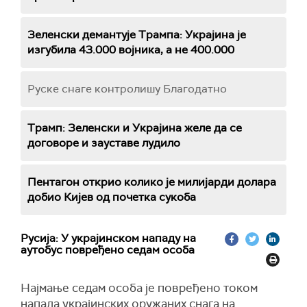
Зеленски демантује Трампа: Украјина је
изгубила 43.000 војника, а не 400.000
Руске снаге контролишу Благодатно
Трамп: Зеленски и Украјина желе да се
договоре и зауставе лудило
Пентагон открио колико је милијарди долара
добио Кијев од почетка сукоба
Русија: У украјинском нападу на
аутобус повређено седам особа
Најмање седам особа је повређено током
напада украјинских оружаних снага на