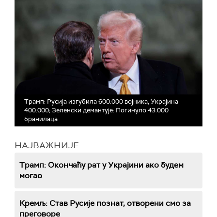
Трамп: Русија изгубила 600.000 војника, Украјина
400.000; Зеленски демантује: Погинуло 43.000
бранилаца
НАЈВАЖНИЈЕ
Трамп: Окончаћу рат у Украјини ако будем
могао
Кремљ: Став Русије познат, отворени смо за
преговоре