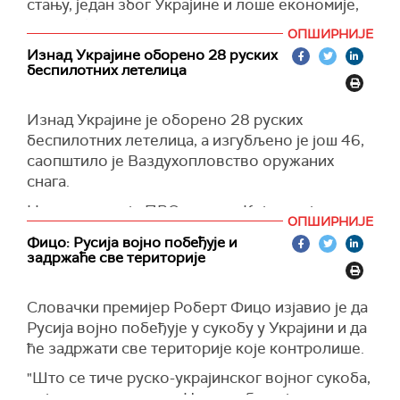
стању, један због Украјине и лоше економије,
други због Израела и његових војних успеха.
ОПШИРНИЈЕ
"Слично томе, Зеленски и Украјина би желели
Изнад Украјине оборено 28 руских
беспилотних летелица
да се договоре и зауставе лудило.
Бесмислено су изгубили 400.000 војника и
много више цивила. Неопходно је одмах
Изнад Украјине је оборено 28 руских
прекинути ватру и започети преговоре.
беспилотних летелица, а изгубљено је још 46,
Превише живота је бесмислено изгубљено,
саопштило је Ваздухопловство оружаних
превише породица је уништено, а ако се тако
снага.
настави, може се претворити у нешто много
Наводи се да је ПВО радио у Кијевској,
веће и много горе. Володимира добро
ОПШИРНИЈЕ
Харковској, Сумској, Полтавској, Черкаској,
познајем. Било је његово време да делује.
Фицо: Русија војно побеђује и
Кировоградској, Дњепропетровској и
задржаће све територије
Кина може помоћи. Свет чека!" поручује
Запорошкој области.
Трамп.
(Украјинска правда)
Словачки премијер Роберт Фицо изјавио је да
Зеленски је сасатанак с председником
Русија војно побеђује у сукобу у Украјини и да
Француске Емануелом Макроном и Трампом
ће задржати све територије које контролише.
назвао продуктивним и рекао да сви желе да
се рат у Украјини оконча што пре и поштено.
"Што се тиче руско-украјинског војног сукоба,
војног решења нема. Цео проблем је у томе