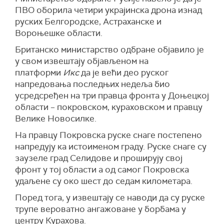
жртве дневно, укупно више од 45.000
ПВО оборила четири украјинска дрона изнад
месечно.
руских Белгородске, Астраханске и
Вороњешке области.
(Украјинска правда)
Британско министaрство одбране објавило је
у свом извештају објављеном на
платформи
Икс
да је већи део руског
напредовања последњих недеља био
усредсређен на три правца фронта у Доњецкој
области – покровском, кураховском и правцу
Велике Новосилке.
На правцу Покровска руске снаге постепено
напредују ка истоименом граду. Руске снаге су
заузеле град Селидове и проширују свој
фронт у тој области а од самог Покровска
удаљене су око шест до седам километара.
Поред тога, у извештају се наводи да су руске
трупе вероватно ангажоване у борбама у
центру Курахова.