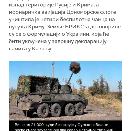
изнад територије Русије и Крима, а
морнаричка авијација Црноморске флоте
уништила је четири беспилотна чамца на
путу ка Криму. Земље БРИКС-а договориле
су се о формулацији о Украјини, која ће
бити укључена у завршну декларацију
самита у Казању.
Више од 21.000 људи без струје у Сумској области;
руске снаге заузеле још два села у источној Украјини