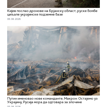
Кијев послао дронове на Брјанску област; руске бомбе
циљале украјинске подземне базе
06. 08. 2026.
Путин именовао нове команданте; Макрон: Остајемо уз
Украјину, Русија мора да одговара за злочине
05. 08. 2026.