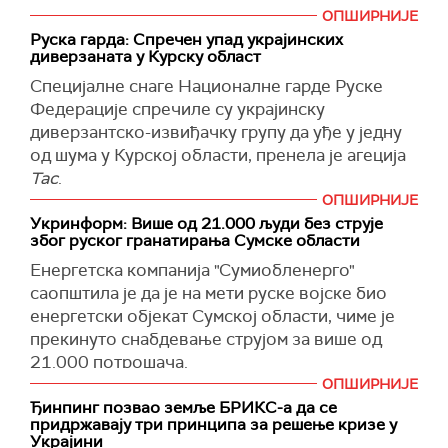
ОПШИРНИЈЕ
Амерички министар одбране Лојд Остин је,
Руска гарда: Спречен упад украјинских
говорећи у Риму, рекао да би било "веома,
диверзаната у Курску област
озбиљно" ако би се Севернокорејци борили
Специјалне снаге Националне гарде Руске
заједно са руским трупама у Украјини, као што
Федерације спречиле су украјинску
Кијев наводи, иако је рекао да остаје да се
диверзантско-извиђачку групу да уђе у једну
види развој ситуације.
од шума у ​​Курској области, пренела је агеција
"Постоје докази да се у Русији налазе трупе
Тас
.
ДНРК“, рекао је Остин новинарима, користећи
ОПШИРНИЈЕ
Непријатељско возило уништено је помоћу
званични назив Северне Кореје, Демократска
Укринформ: Више од 21.000 људи без струје
дрона, саопштила је прес-служба одељења на
због руског гранатирања Сумске области
Народна Република Кореја.
друштврној мрежи
ВКонтакте
.
Eнергетска компанија "Сумиобленерго"
Остин је додао да би наводно распоређивање
(
Тасс
)
саопштила је да је на мети руске војске био
севернокорејских војника могао бити додатни
енергетски објекат Сумској области, чиме је
доказ да руска војска има проблема са
прекинуто снабдевање струјом за више од
људством.
21.000 потрошача.
У Сеулу, јужнокорејски посланици рекли су да
ОПШИРНИЈЕ
Додаје се да су електричари успели да
је Пјонгјанг послао 3.000 војника у Русију и да
Ђинпинг позвао земље БРИКС-а да се
поврате струју на резервним линијама,
се очекује да ће још хиљаде њих отићи.
придржавају три принципа за решење кризе у
преноси Укринформ.
Украјини