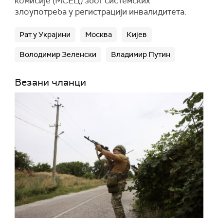
комисије (МСЕЦ) због системских
злоупотреба у регистрацији инвалидитета.
Рат у Украјини
Москва
Кијев
Володимир Зеленски
Владимир Путин
Везани чланци