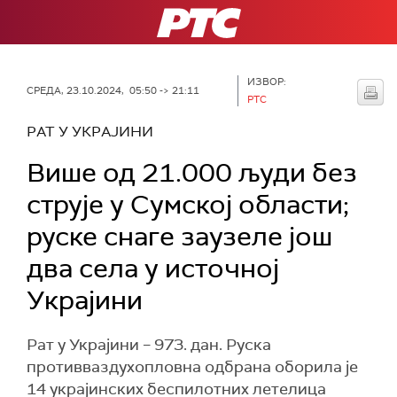
РТС
ИЗВОР:
СРЕДА, 23.10.2024, 05:50 -> 21:11
РТС
РАТ У УКРАЈИНИ
Више од 21.000 људи без
струје у Сумској области;
руске снаге заузеле још
два села у источној
Украјини
Рат у Украјини – 973. дан. Руска
противваздухопловна одбрана оборила је
14 украјинских беспилотних летелица