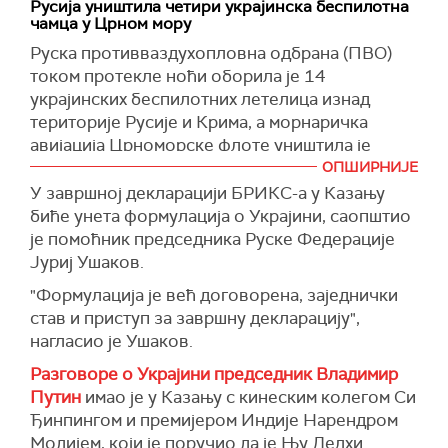
дипломатски извор у Анкари.
Русија уништила четири украјинска беспилотна
чамца у Црном мору
Турска блиско сарађује са руским Гаспромом
Руска противваздухопловна одбрана (ПВО)
по питању гасног чворишта и нада се да ће се
током протекле ноћи оборила је 14
ова тема развијати у наредних неколико
украјинских беспилотних летелица изнад
месеци, изјавио је у октобру министар
територије Русије и Крима, а морнаричка
енергетике и природних ресурса Алпарслан
авијација Црноморске флоте уништила је
Бајрактар, наводи руска агенција.
четири беспилотна чамца на путу ка Криму,
ОПШИРНИЈЕ
"Наравно, ове теме ће бити на дневном реду
саопштило је руско Министарство одбране.
У завршној декларацији БРИКС-а у Казању
састанка. Сасвим је могуће да ће лидери дати
биће унета формулација о Украјини, саопштио
Прецизирано је да су четири беспилотне
упутства надлежним ресорима за развој
је помоћник председника Руске Федерације
летелице уништене изнад територије
пројеката у енергетској и нуклеарној сфери",
Јуриј Ушаков.
Ростовске области, док је 10 дронова
рекао је поменути извор за
РИА Новости.
оборено изнад територије Крима.
"Формулација је већ договорена, заједнички
Ердоган је раније потврдио да ће данас "на
став и приступ за завршну декларацију",
"Посаде морнаричке авијације Црноморске
позив руског председника Владимира Путина
нагласио је Ушаков.
флоте уништиле су четири украјинска
посетити Казањ како би учествовао на
беспилотна чамца у Црном мору, која су се
Разговоре о Украјини председник Владимир
проширеној седници лидера БРИКС-а".
кретала ка полуострву Крим", наводи се
Путин
имао је у Казању с кинеским колегом Си
Шеснаести самит БРИКС-а, кључни догађај
такође у саопштењу руског Министарства
Ђинпингом и премијером Индије Нарендром
руског председавања овом међудржавном
одбране.
Модијем, који је поручио да је Њу Делхи