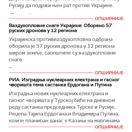
Русију да подржи њен рат против Украјине.
(Reuters)
ОПШИРНИЈЕ
Ваздухопловне снаге Украјине: Оборено 57
руских дронова у 12 региона
Украјинска противваздухопловна одбрана
оборила је 57 руских дронова у 12 региона
широм земље, саопштиле су ваздухопловне
снаге.
Ваздухопловство је саопштило да су руске
ОПШИРНИЈЕ
снаге лансирале 81 дрон и напале јужни
РИА: Изградња нуклеарних електрана и гасног
регион Одесе пројектилом.
чворишта тема састанка Ердогана и Путина
(Reuters)
Изградња нових нуклеарних електрана и
гасног чворишта у Турској биће на дневном
реду састанка председника Турске и Русије,
Реџепа Тајипа Ердогана и Владимира Путина,
који је планиран данас у Казању на маргинама
самита БРИКС-а, рекао је за
РИА Новости
ОПШИРНИЈЕ