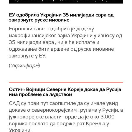
ЕУ одобрила Украјини 35 милијарди евра од
замрзнуте руске имовине
Европски савет одобрио је доделу
макрофинансијског зајма Украјини у износу од
35 милијарди евра , чије ће исплате и
одржавање бити вршене од руске имовине
замрзнуте у ЕУ.
(
Укринформ
)
Остин: Војници Северне Кореје доказ да Русија
има проблеме са људством
САД су први пут саопштиле да су имале увид
доказе о севернокорејским трупама у Русији, а
јужнокорејске власти тврде да је око 3.000
војника послато да подрже рат Кремља у
Украјини.