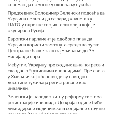
савезу, одржава се у Казању од 22. до 24.
спреман да помогне у окончању сукоба.
(
РИА
)
октобра.
Председник Володимир Зеленски подсећа да
Од 1. јануара 2024. године БРИКС-у су се, као
Украјина не жели да се зарад чланства у
пуноправни чланови, придружили Египат,
НАТО-у одрекне својих територија које је
Етиопија, Иран, Саудијска Арабија и Уједињени
окупирала Русија.
Арапски Емирати.
Европски парламент је одобрио план да
(Танјуг, РИА Новости)
Украјина користи замрзнута средства руске
Централне банке за позајмљивање до 35
милијарди евра.
Међутим, Украјину претходних дана потреса и
скандал о "тужиоцима инвалидима". Пре свега
у Хмељничкој области где су наводно
десетине тужилаца регистроване као
инвалиди.
Зеленски је наредио хитну реформу система
регистрације инвалида. До краја године биће
ликвидиране медицинске и социјалне стручне