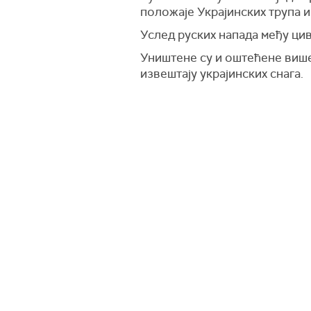
положаје Украјинских трупа и
Услед руских напада међу ци
Уништене су и оштећене вишес
извештају украјинских снага.