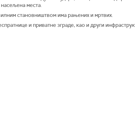
 насељена места.
вилним становништвом има рањених и мртвих.
пратнице и приватне зграде, као и други инфраструкт