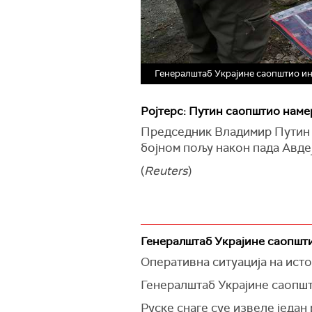
Генералштаб Украјине саопштио инф
Ројтерс: Путин саопштио намер
Председник Владимир Путин р
бојном пољу након пада
Авде
(
Reuters
)
Генералштаб Украјине саопшт
Оперативна ситуација на исто
Генералштаб Украјине саопшти
Руске снаге суе извеле један