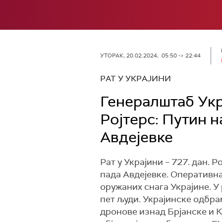
УТОРАК, 20.02.2024, 05:50 -> 22:44
РАТ У УКРАЈИНИ
Генералштаб Укр
Ројтерс: Путин н
Авдејевке
Рат у Украјини – 727. дан. 
пада Авдејевке. Оперативна 
оружаних снага Украјине. У
пет људи. Украјинске одбра
дронове изнад Брјанске и К