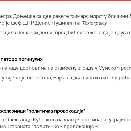
нтра Доњецка са две ракете "химарс млрс" у близини 
тио је шеф ДНР Денис Пушилин на
Телеграму.
огодила пешачки део испред библиотеке, а да је друга 
, петоро погинулих
м нападу дроновима на стамбену зграду у Сумском реги
 убијено је пет особа, мајка са два сина и њихови рођа
 железници "политичка провокација"
ра Олександр Кубраков назвао је просипање украјинс
монстраната "политичком провокацијом".