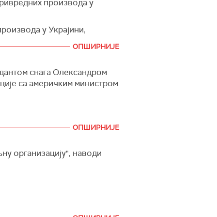
привредних производа у
роизвода у Украјини,
ОПШИРНИЈЕ
нске границе од стране
ндантом снага Олександром
иције са америчким министром
нију. Једноставно речено,
вода на тржишта земаља
постоји и загарантовано је
ОПШИРНИЈЕ
ну организацију", наводи