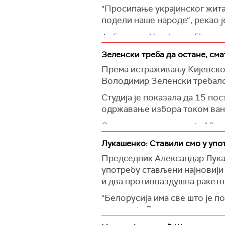
"Просипање украјинског жита 
подели наше народе“, рекао 
Амбасадор Украјине у Пољској
(Reuters)
Зеленски треба да остане, см
Према истраживању Кијевског
Володимир Зеленски требало 
Студија је показала да 15 пос
одржавање избора током ван
Социолози наводе да је 10 о
у мају ове године, а да до 
Лукашенко: Ставили смо у упо
Истовремено, међу онима који
Председник Александар Лукаше
ванредног стања, а 54 одсто
употребу стављени најновији
и два противваздушна ракетн
Без обзира на њихов став о п
учествује на следећим избор
"Белорусија има све што је п
истакао је Лукашенко.
(УНИАН)