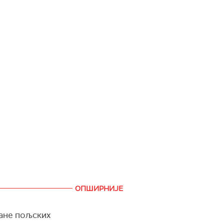
ОПШИРНИЈЕ
ране пољских