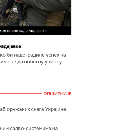
ход после пада Авдејевке
Авдејевке
ко би надоградиле успех на
исиљене да побегну у хаосу.
ОПШИРНИЈЕ
таб оружаних снага Украјине.
тним салво-системима на