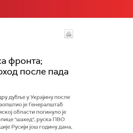
а фронта;
поход после пада
одру дубље у Украјину после
 саопштио је Генералштаб
мској области погинуло је
елице "шахед", руска ПВО
ије Русији још годину дана,