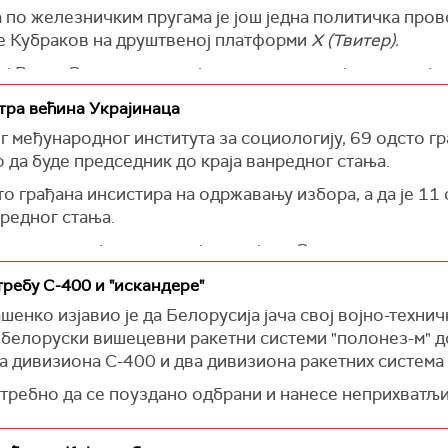
по железничким пругама је још једна политичка прово
је Кубраков на друштвеној платформи
Х (Твитер).
 Васил Зварич позвао је пољску полицију да реагује.
атра већина Украјинаца
 међународног института за социологију, 69 одсто гр
да буде председник до краја ванредног стања.
то грађана инсистира на одржавању избора, а да је 11
редног стања.
дсто оних који подржавају опцију да Зеленски поднес
избора новог председника његова овлашћења обавља п
требу С-400 и "искандере"
 не верују Зеленском, 38 одсто се слаже да он треба 
нко изјавио је да Белорусија јача свој војно-техничк
 подржава могућност промене власти.
 белоруски вишецевни ракетни системи "полонез-м" д
а дивизиона С-400 и два дивизиона ракетних система 
отреби избора, већина Украјинаца, 53 одсто сматра д
има.
отребно да се поуздано одбрани и нанесе неприхватљи