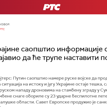
РТС
ИЗВОР:
РТС
ајине саопштио информације с
ајавио да ће трупе наставити 
Ројтерс: Путин саопштио намере руске војске да пр
ситуација на истоку и југу Украјине остаје тешка,
 руском нападу дроновима на стамбену зграду у Су
мбене снаге обориле су 23 ударне беспилотне лет
алушке области. Савет Европске продужио је санкц