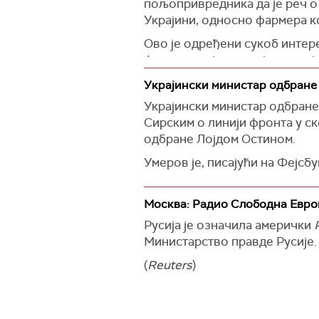
пољопривредника да је реч 
Украјини, односно фармера кој
Ово је одређени сукоб интер
фармера који страхују за свој
Саопштио је да пољске влатс
Украјински министар одбране
пољских пољопривредника.
Украјински министар одбране
Сирским о линији фронта у с
"У
овом тренутку можемо рећи
одбране Лојдом Остином.
пољопривредници се плаше о
Европске уније",
рекао је Дуд
Умеров је, писајући на Фејсбу
Подсетио је да је Пољска дем
(
Reuters
)
Уставом, као и да протест ниј
Москва: Радио Слободна Евро
Русија је означила амерички
Министарство правде Русије.
(
Reuters
)