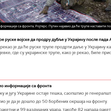
ормације са фронта; Ројтерс: Путин најавио да ће трупе наставити по
е руске војске да продру дубље у Украјину после пада 
екао је да ће руске трупе про
дрти
даље у Украјину ка
јевке
, где су украјинске трупе, како је рекао, биле пр
ио информације са фронта
ку и југу Украјине остаје тешка, саопштио је генералш
о је да је дошло до 50 борбених окршаја на фронту.
 ракетни и 99 ваздушних удара, такође 82 напада раке