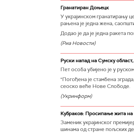
Гранатиран Доњецк
У украјинском гранатирању це
рањена је једна жена, саопш
Додао је да је једна ракета п
(Риа Новости)
Руски напад на Сумску област
Пет особа убијено је у руско
"Погођена је стамбена зграда,
сеоско веће Нове Слободе.
(Укринформ)
Кубраков: Просипање жита на
Заменик украјинског премије
шинама од стране пољских де