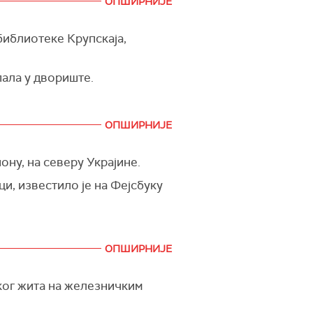
ОПШИРНИЈЕ
библиотеке Крупскаја,
пала у двориште.
ОПШИРНИЈЕ
ону, на северу Украјине.
ци, известило је на Фејсбуку
ОПШИРНИЈЕ
ког жита на железничким