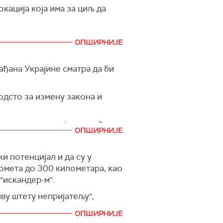
кација која има за циљ да
ОПШИРНИЈЕ
ађана Украјине сматра да би
 одсто за измену закона и
е оставку на своја овлашћења
ОПШИРНИЈЕ
редседник Врховне раде.
да буде председник до краја
и потенцијал и да су у
омета до 300 километара, као
"искандер-м".
а би Зеленски требало да
ву штету непријатељу",
ОПШИРНИЈЕ