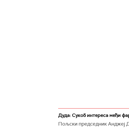
Дуда: Сукоб интереса међи фа
Пољски председник Анджеј Д