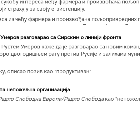
о сукобу интереса међу фармера и произвођача пољо
и страхују за своју егзистенцију.
еса између фармера и произвођача пољопривредних п
у егзистенцију
каже председник Пољске Анджеј Дуда.
и покушавају да реше проблем блокаде пољско-украји
 Умеров разговарао са Сирским о линији фронта
 Рустем Умеров каже да је разговарао са новим кома
коро двогодишњем рату против Русије и залихама мун
 да су ови протести захватили скоро целу Европску у
громног прилива украјинских пољопривредних произ
а Украјинском радију.
ку, описао позив као "продуктиван".
ократска земља у којој право на протест једноставно 
е одлука власти у држави.
па непожељна организација
Радио Слободна Европа/Радио Слобода
као "непожељ