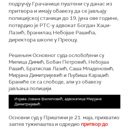
подручју Грачанице пуштени су данас из
притвора и имају обавезу да се јављају
полицијској станици до 19. јуна ове године,
потврдио је РТС-у адвокат Богдан Хаџи-
Лазић, бранилац Небојше Рашића,
директора школе у Преоцу.
Решењем Основног суда ослобођени су
Милица Димић, Бобан Петровић, Небојша
Рашић, Братислав Лазић, Саша Младеновић,
Мирјана Димитријевић и Љубиша Караџић.
Браниће се са слободе, али уз обавезу
јављања полицији.
Изјава Јоване Филиповић, адвокатице Мирјане
Димитријевић
Основни суд у Приштини је 21. маја, прихватио
захтев тужилаштва и одредио
притвор до