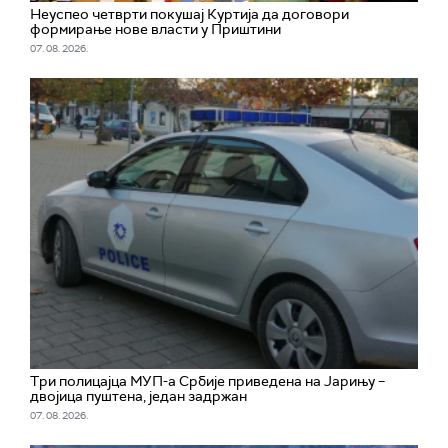
Неуспео четврти покушај Куртија да договори
формирање нове власти у Приштини
07. 08. 2026.
Три полицајца МУП-а Србије приведена на Јарињу –
двојица пуштена, један задржан
07. 08. 2026.