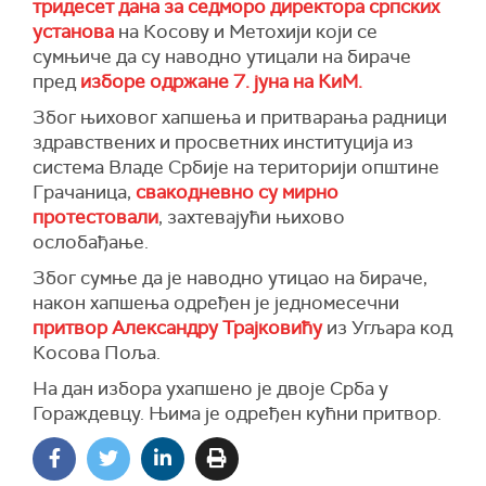
тридесет дана за седморо директора српских
установа
на Косову и Метохији који се
сумњиче да су наводно утицали на бираче
пред
изборе одржане 7. јуна на КиМ.
Због њиховог хапшења и притварања радници
здравствених и просветних институција из
система Владе Србије на територији општине
Грачаница,
свакодневно су мирно
протестовали
, захтевајући њихово
ослобађање.
Због сумње да је наводно утицао на бираче,
након хапшења одређен је једномесечни
притвор Александру Трајковићу
из Угљара код
Косова Поља.
На дан избора ухапшено је двоје Срба у
Гораждевцу. Њима је одређен кућни притвор.