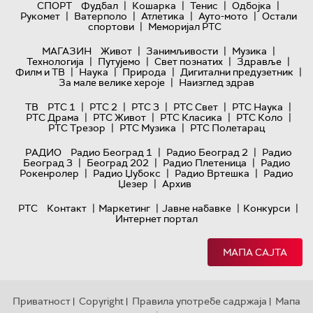
|
|
|
|
СПОРТ
Фудбал
Кошарка
Тенис
Одбојка
|
|
|
|
Рукомет
Ватерполо
Атлетика
Ауто-мото
Остали
|
спортови
Меморијал РТС
|
|
|
МАГАЗИН
Живот
Занимљивости
Музика
|
|
|
|
Технологијa
Путујемо
Свет познатих
Здравље
|
|
|
|
Филм и ТВ
Наука
Природа
Дигитални предузетник
|
За мале велике хероје
Наизглед здрав
|
|
|
|
|
ТВ
РТС 1
РТС 2
РТС 3
РТС Свет
РТС Наука
|
|
|
|
РТС Драма
РТС Живот
РТС Класика
РТС Коло
|
|
РТС Трезор
РТС Музика
РТС Полетарац
|
|
РАДИО
Радио Београд 1
Радио Београд 2
Радио
|
|
|
Београд 3
Београд 202
Радио Плетеница
Радио
|
|
|
Рокенролер
Радио Џубокс
Радио Вртешка
Радио
|
Џезер
Архив
|
|
|
|
РТС
Контакт
Маркетинг
Јавне набавке
Конкурси
Интернет портал
МАПА САЈТА
Приватност
Copyright
Правила употребе садржаја
Мапа
|
|
|