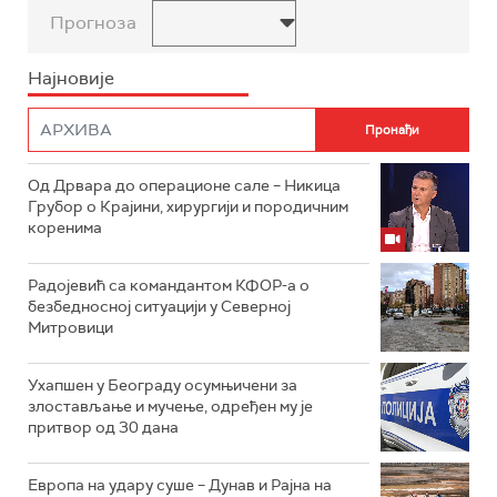
Прогноза
Најновије
Од Дрвара до операционе сале – Никица
Грубор о Крајини, хирургији и породичним
коренима
Радојевић са командантом КФОР-а о
безбедносној ситуацији у Северној
Митровици
Ухапшен у Београду осумњичени за
злостављање и мучење, одређен му је
притвор од 30 дана
Европа на удару суше – Дунав и Рајна на