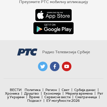
Преузмите РТС мобилну апликацију
Радио Телевизија Србије
|
|
|
|
ВЕСТИ
Политика
Регион
Свет
Србија данас
|
|
|
|
Хроника
Друштво
Економија
Мерила времена
Рат
|
|
|
|
у Украјини
Време
Сервисне вести
Сматрачница
|
Подкаст
ЕУ могућности 2026