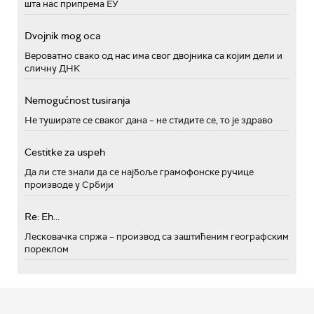
шта нас припрема ЕУ
Dvojnik mog oca
Вероватно свако од нас има свог двојника са којим дели и
сличну ДНК
Nemogućnost tusiranja
Не туширате се сваког дана – не стидите се, то је здраво
Cestitke za uspeh
Да ли сте знали да се најбоље грамофонске ручице
производе у Србији
Re: Eh...
Лесковачка спржа – производ са заштићеним географским
пореклом