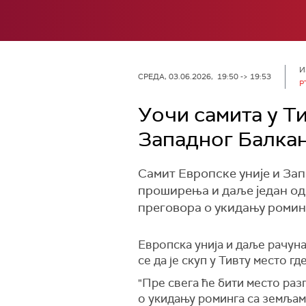
И
СРЕДА, 03.06.2026, 19:50 -> 19:53
Р
Уочи самита у Ти
Западног Балкан
Самит Европске уније и Зап
проширења и даље један од 
преговора о укидању роминг
Европска унија и даље рачуна
се да је скуп у Тивту место г
"Пре свега ће бити место раз
о укидању роминга са земљама