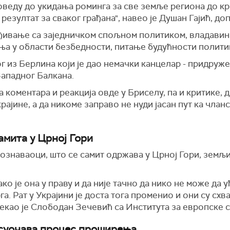
оведу до укидања роминга за све земље региона до кр
резултат за сваког грађана", навео је Душан Гајић, до
лађивање са заједничком спољном политиком, владави
ња у области безбедности, питање будућности полит
 из Берлина који је дао немачки канцелар - придруже
Западног Балкана.
а коментара и реакција овде у Бриселу, па и критике,
ајине, а да никоме заправо не нуди јасан пут ка чланс
мита у Црној Гори
познаваоци, што се самит одржава у Црној Гори, земљи
ко је она у праву и да није тачно да нико не може да 
. Рат у Украјини је доста тога променио и они су схв
 рекао је Слободан Зечевић са Института за европске с
 суочава процес проширења