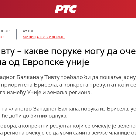
РТС
ЗВОР:
АУТОР:
ТС
МИЛИЦА ПУЈКИЛОВИЋ
вту – какве поруке могу да оч
а од Европске уније
адног Балкана у Тивту требало би да пошаље јасну
приоритета Брисела, а конкретан резултат који се 
а између Уније и земаља региона.
 на чланство Западног Балкана, порука из Брисела, уо
де ће доћи до битних одлука.
говора, а конректни резултат који се очекује је зелен
 региона очекује се да уочи самита земље чланице о