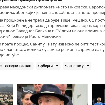
рава македонски дипломата Ристо Никовски. Европска 
овима, због којих је њена способност за ново проши
да проширења не треба да буде више. Рецимо, 61 пост
. Који ће лидер тамо да предузме такав корак кад на
ај однос Западног Балкана и ЕУ личи на она времена к
риче'", рекао је Ристо Никовски.
и прате процес, Самит у Тивту извесно ће бити тест к
о чланство, а колико су земље региона спремне да ву
је могуће.
ЕУ-Западни Балкан
Србија и ЕУ
чланство у ЕУ