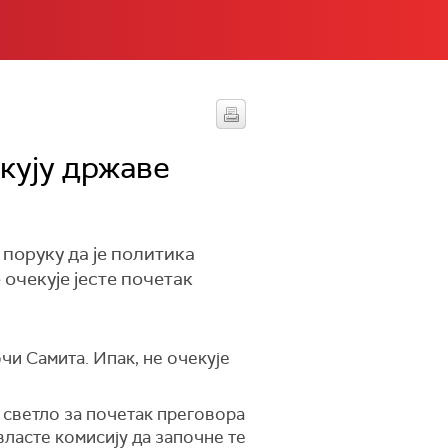
екују државе
 поруку да је политика
очекује јесте почетак
чи Самита. Ипак, не очекује
о светло за почетак преговора
власте комисију да започне те