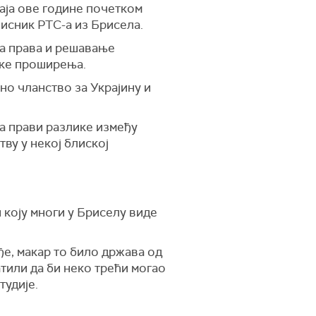
аја ове године почетком
писник РТС-а из Брисела.
на права и решавање
ике проширења.
но чланство за Украјину и
 да прави разлике између
тву у некој блиској
 коју многи у Бриселу виде
уђе, макар то било држава од
атили да би неко трећи могао
тудије.