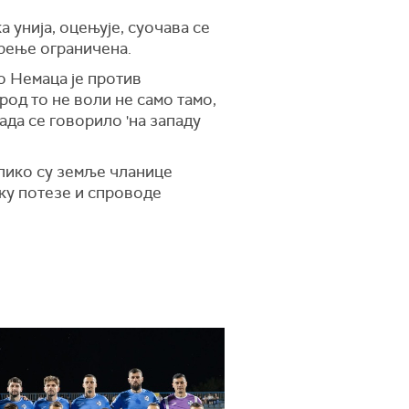
унија, оцењује, суочава се
рење ограничена.
о Немаца је против
род то не воли не само тамо,
ада се говорило 'на западу
олико су земље чланице
ку потезе и спроводе