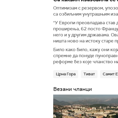
Оптимизам с резервом, упозо
са озбиљним унутрашњим изаз
"У Европи преовладава став 
проширења, 62 посто Француза
него и у другим државама. Ов
ништа ново на истоку старе п
Било како било, кажу они кој
спремне да понуде пуноправн
реформе без које чланство ни
Црна Гора
Тиват
Самит 
Везани чланци