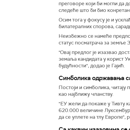
преговоре који би могли да д
следеће што би био конретан 
Осим тога у фокусу је и уск
билатералних спорова, сарад
Неизбежно се намеће предлог
статус посматрача за земље 
"Овај предлог је изазвао дост
земаља кандидата у корист Укр
будућности", додао је Гајић.
Симболика одржавања са
Постоји и симболика, читају 
као најближу чланству.
"ЕУ жели да покаже у Тивту ка
620.000 величине Луксембурга
да се уплете на тлу Европе",
Са каквим изазовима се