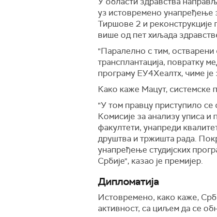
У области здравства направље
уз истовремено унапређење з
Тиршове 2 и реконструкције
више од пет хиљада здравстве
"Паралелно с тим, остварени 
трансплантација, повратку м
програму ЕУ4Хеалтх, чиме је 
Како каже Мацут, системске 
"У том правцу приступило се 
Комисије за анализу уписа и
факултети, унапреди квалитет
друштва и тржишта рада. Покр
унапређење студијских програ
Србије", казао је премијер.
Дипломатија
Истовремено, како каже, Срб
активност, са циљем да се об