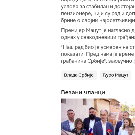
услова за стабилан и достоја
пензионере, чији су рад и д
брине о својим најосетљивији
Премијер Мацут је нагласио д
одмах у свакодневици грађан
"Наш рад био је усмерен на с
показати. Пред нама је време
грађанина Србије", закључио ј
Влада Србије
Ђуро Мацут
Везани чланци