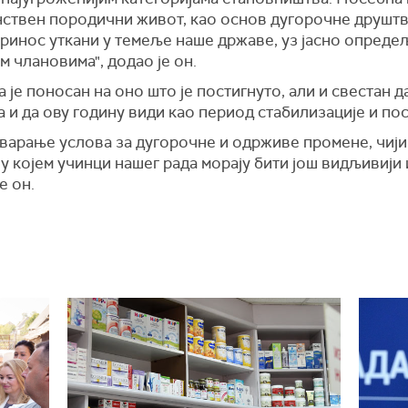
нствен породични живот, као основ дугорочне друштве
опринос уткани у темеље наше државе, уз јасно опред
м члановима", додао је он.
а је поносан на оно што је постигнуто, али и свестан 
а и да ову годину види као период стабилизације и п
тварање услова за дугорочне и одрживе промене, чији 
 у којем учинци нашег рада морају бити још видљивији
е он.