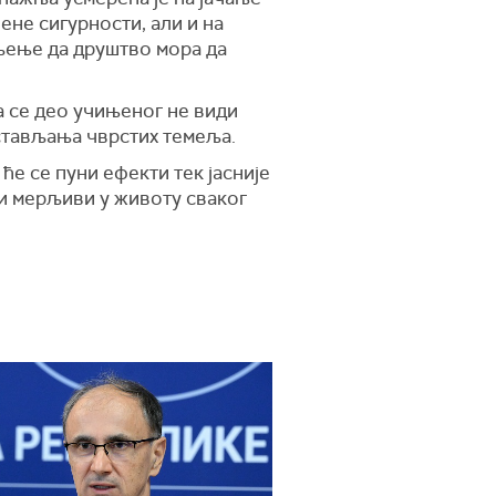
не сигурности, али и на
ељење да друштво мора да
да се део учињеног не види
остављања чврстих темеља.
ће се пуни ефекти тек јасније
 и мерљиви у животу сваког