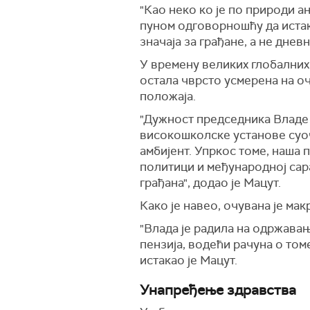
"Као неко ко је по природи а
пуном одговорношћу да истак
значаја за грађане, а не дневн
У времену великих глобалних 
остала чврсто усмерена на 
положаја.
"Дужност председника Владе 
високошколске установе суоч
амбијент. Упркос томе, наша 
политици и међународној сар
грађана", додао је Мацут.
Како је навео, очувана је ма
"Влада је радила на одржавањ
пензија, водећи рачуна о том
истакао је Мацут.
Унапређење здравства