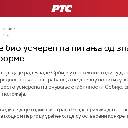
РТС
ИЗВОР:
РТС
 био усмерен на питања од зна
еформе
о је да је рад Владе Србије у протеклих годину да
дног значаја за грађане, а не дневну политику, ка
чврсто усмерена на очување стабилности Србије,
 положаја.
оди се да је годишњица рада Владе прилика да се нап
ретходном периоду урађено, где су остварени конкретн