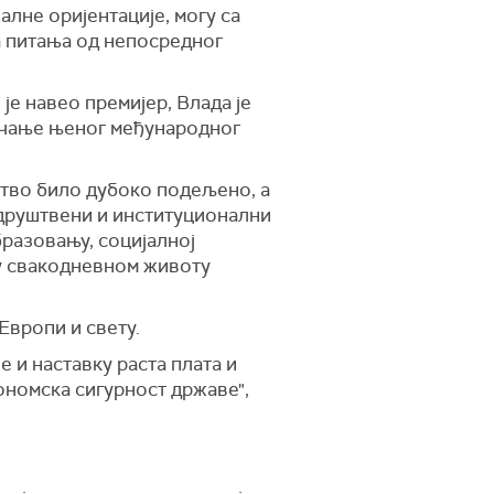
алне оријентације, могу са
а питања од непосредног
је навео премијер, Влада је
ачање њеног међународног
штво било дубоко подељено, а
 друштвени и институционални
бразовању, социјалној
 у свакодневном животу
Европи и свету.
 и наставку раста плата и
кономска сигурност државе",