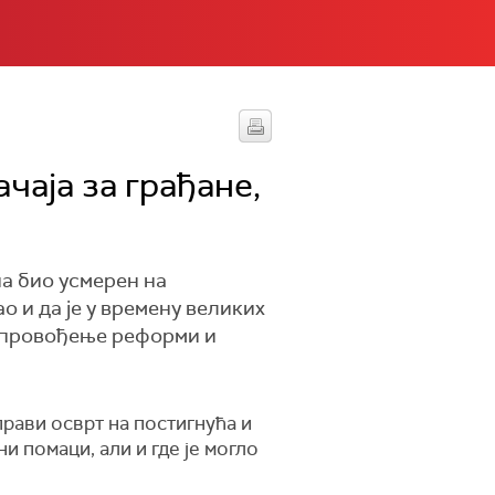
чаја за грађане,
на био усмерен на
о и да је у времену великих
 спровођење реформи и
рави осврт на постигнућа и
и помаци, али и где је могло