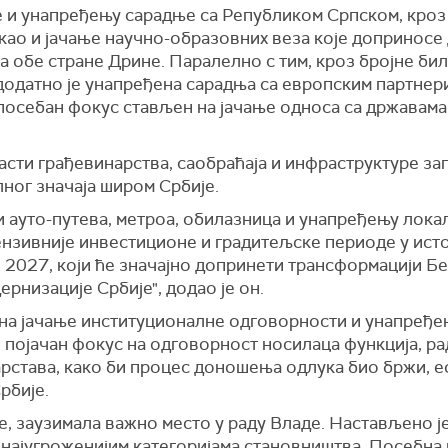
 и унапређењу сарадње са Републиком Српском, кроз 
 као и јачање научно-образовних веза које доприносе
а обе стране Дрине. Паралелно с тим, кроз бројне би
одатно је унапређена сарадња са европским партнери
посебан фокус стављен на јачање односа са државама 
ласти грађевинарства, саобраћаја и инфраструктуре за
лног значаја широм Србије.
и ауто-путева, метроа, обилазница и унапређењу лока
ензивније инвестиционе и градитељске периоде у исто
о 2027, који ће значајно допринети трансформацији Б
ернизације Србије", додао је он.
 на јачање институционалне одговорности и унапређе
је појачан фокус на одговорност носилаца функција, ра
рстава, како би процес доношења одлука био бржи, е
рбије.
ође, заузимала важно место у раду Владе. Настављено
најугроженијим категоријама становништва. Посебна 