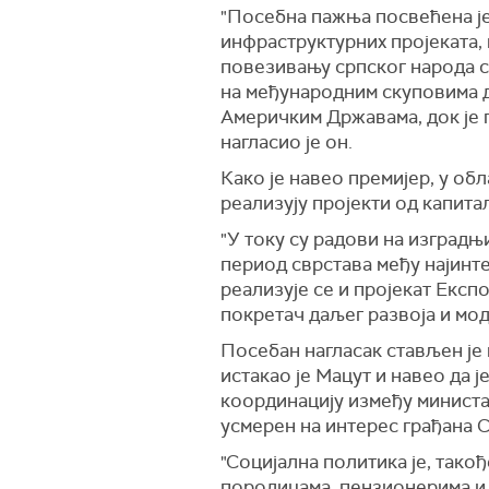
"Посебна пажња посвећена је
инфраструктурних пројеката,
повезивању српског народа с
на међународним скуповима д
Америчким Државама, док је 
нагласио је он.
Како је навео премијер, у об
реализују пројекти од капита
"У току су радови на изградњ
период сврстава међу најинт
реализује се и пројекат Експ
покретач даљег развоја и мод
Посебан нагласак стављен је
истакао је Мацут и навео да 
координацију између министа
усмерен на интерес грађана С
"Социјална политика је, так
породицама, пензионерима и 