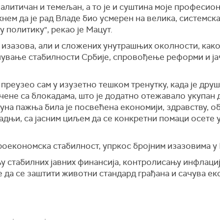
налитичан и темељан, а то је и суштина моје професион
нем да је рад Владе био усмерен на велика, системск
у политику", рекао је Мацут.
изазова, али и сложених унутрашњих околности, како 
очување стабилности Србије, спровођење реформи и ј
преузео сам у изузетно тешком тренутку, када је дру
ене са блокадама, што је додатно отежавало укупан
пуна пажња била је посвећена економији, здравству, о
адњи, са јасним циљем да се конкретни помаци осете
кроекономска стабилност, упркос бројним изазовима у 
у стабилних јавних финансија, контролисању инфлације
е да се заштити животни стандард грађана и сачува е