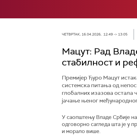
ЧЕТВРТАК, 16.04.2026, 12:49 -> 13:05
Мацут: Рад Владе
стабилност и р
Премијер Ђуро Мацут истака
системска питања од непосре
глобалних изазова остала 
јачање њеног међународног
У саопштењу Владе Србије нав
одговорно сагледа шта је у п
и морало више.