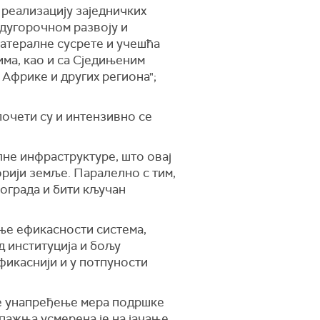
реализацију заједничких
 дугорочном развоју и
латералне сусрете и учешћа
ма, као и са Сједињеним
Африке и других региона";
почети су и интензивно се
лне инфраструктуре, што овај
рији земље. Паралелно с тим,
еограда и бити кључан
ње ефикасности система,
д институција и бољу
фикаснији и у потпуности
 је унапређење мера подршке
пажња усмерена је на јачање