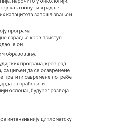
ија, нарочито у онкологији,
ројеката попут изградње
ких капацитета запошљавањем
оју програма
дне сарадње кроз приступ
дао је он.
ом образовању.
дијских програма, кроз рад
, са циљем да се осавремене
 ће пратити савремене потребе
дарда за праћење и
ији ослонац будућег развоја
роз интензивнију дипломатску