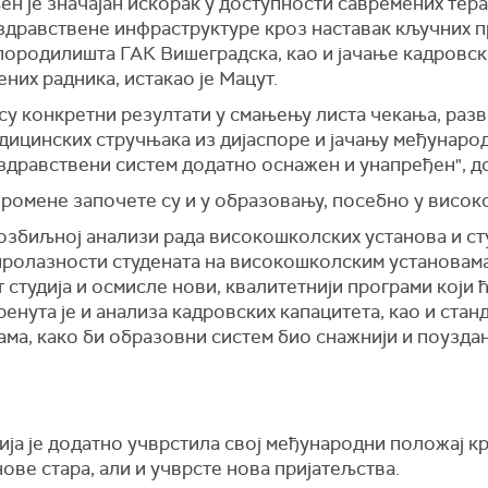
н је значајан искорак у доступности савремених терап
дравствене инфраструктуре кроз наставак кључних п
 породилишта ГАК Вишеградска, као и јачање кадровс
них радника, истакао је Мацут.
су конкретни резултати у смањењу листа чекања, разв
едицинских стручњака из дијаспоре и јачању међунаро
здравствени систем додатно оснажен и унапређен", до
промене започете су и у образовању, посебно у висок
озбиљној анализи рада високошколских установа и сту
 пролазности студената на високошколским установама
 студија и осмисле нови, квалитетнији програми који
енута је и анализа кадровских капацитета, као и стан
ма, како би образовни систем био снажнији и поуздан
ија је додатно учврстила свој међународни положај к
нове стара, али и учврсте нова пријатељства.