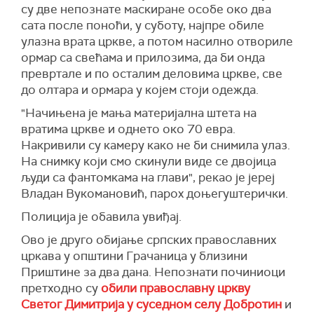
су две непознате маскиране особе око два
сата после поноћи, у суботу, најпре обиле
улазна врата цркве, а потом насилно отвориле
ормар са свећама и прилозима, да би онда
превртале и по осталим деловима цркве, све
до олтара и ормара у којем стоји одежда.
"Начињена је мања материјална штета на
вратима цркве и однето око 70 евра.
Накривили су камеру како не би снимила улаз.
На снимку који смо скинули виде се двојица
људи са фантомкама на глави", рекао је јереј
Владан Вукомановић, парох доњегуштерички.
Полиција је обавила увиђај.
Ово је друго обијање српских православних
цркава у општини Грачаница у близини
Приштине за два дана. Непознати починиоци
претходно су
обили православну цркву
Светог Димитрија у суседном селу Добротин
и