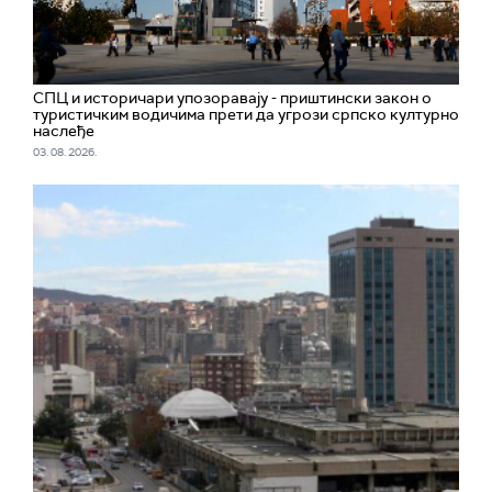
СПЦ и историчари упозоравају - приштински закон о
туристичким водичима прети да угрози српско културно
наслеђе
03. 08. 2026.