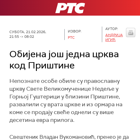
РТС
АУТОР:
ИЗВОР:
СУБОТА, 21.02.2026,
АНДРИЈА
21:55 -> 08:02
РТС
ИГИЋ
Обијена још једна црква
код Приштине
Непознате особе обиле су православну
цркву Свете Великомученице Недеље у
Горњој Гуштерици у близини Приштине,
развалили су врата цркве и из ормара на
коме се продају свеће однели су више
десетина евра прилога.
Свештеник Владан Вукомановић, пренео је да