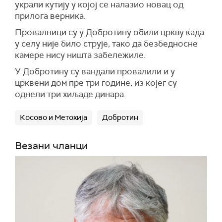
украли кутију у којој се налазио новац од
прилога верника.
Провалници су у Добротину обили цркву када
у селу није било струје, тако да безбедносне
камере нису ништа забележиле.
У Добротину су вандали провалили и у
црквени дом пре три године, из којег су
однели три хиљаде динара.
Косово и Метохија
Добротин
Везани чланци