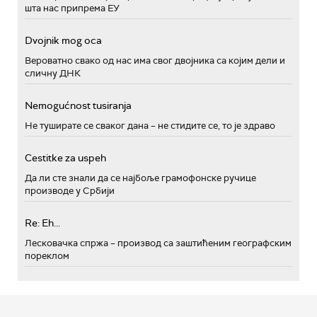
шта нас припрема ЕУ
Dvojnik mog oca
Вероватно свако од нас има свог двојника са којим дели и
сличну ДНК
Nemogućnost tusiranja
Не туширате се сваког дана – не стидите се, то је здраво
Cestitke za uspeh
Да ли сте знали да се најбоље грамофонске ручице
производе у Србији
Re: Eh...
Лесковачка спржа – производ са заштићеним географским
пореклом