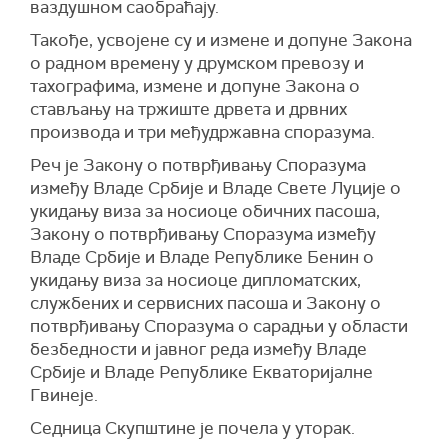
ваздушном саобраћају.
Такође, усвојене су и измене и допуне Закона
о радном времену у друмском превозу и
тахографима, измене и допуне Закона о
стављању на тржиште дрвета и дрвних
производа и три међудржавна споразума.
Реч је Закону о потврђивању Споразума
између Владе Србије и Владе Свете Луције о
укидању виза за носиоце обичних пасоша,
Закону о потврђивању Споразума између
Владе Србије и Владе Републике Бенин о
укидању виза за носиоце дипломатских,
службених и сервисних пасоша и Закону о
потврђивању Споразума о сарадњи у области
безбедности и јавног реда између Владе
Србије и Владе Републике Екваторијалне
Гвинеје.
Седница Скупштине је почела у уторак.