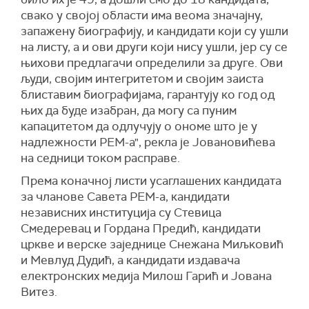
земљи, додајући да је недавно министарка
"У тренутку друштвене кризе, РЕМ може, са
монополизације свих медија у Србији од
свако у својој области има веома значајну,
привреде Адријана Месаровић у Кини
становишта својих законских овлашћења, бити
Српске напредне странке и да су, тврди, из
запажену биографију, и кандидати који су ушли
потписала уговоре којима у Србију долази
један од кључних механизама за поновно
медија потпуно нестали критички гласови.
на листу, а и ови други који нису ушли, јер су се
кинеска фирма Гуан нан и отвара 3.000 радних
успостављање друштвене стабилности,
њихови предлагачи определили за друге. Ови
места.
Како је рекао, у периоду од 2018. до 2020.
решавање друштвене кризе, а потпуним
људи, својим интегритетом и својим заиста
године, РЕМ је постао кључан у преузимању
Новаковић је оценио да избор Савета РЕМ-а
усклађивањем рада електронских медија са
блиставим биографијама, гарантују ко год од
свих медија од стране власти, а тврди и да РЕМ
представља једну од најзначајнијих тема које
уставом и медијским законима", указао је
њих да буде изабран, да могу са пуним
не обавља ни минимални медијски надзор над
оптерећују политички живот у Србији и да од
Шкријељ.
капацитетом да одлучују о ономе што је у
медијским плурализмом током избора.
избора РЕМ-а зависи цела медијска сцена
надлежности РЕМ-а", рекла је Јовановићева
Србије, а од медијске сцене зависи, како је
на седници током расправе.
рекао, политички живот у Србији.
Према коначној листи усаглашених кандидата
Посланик Зелено-левог фронта Роберт Козма
за чланове Савета РЕМ-а, кандидати
оценио је да је власт избором посланице
независних институција су Стевица
Наташе Јовановић да образлаже кандидате за
Смедеревац и Гордана Предић, кандидати
Савет РЕМ-а показала да им није стало до
цркве и верске заједнице Снежана Миљковић
функционалног РЕМ-а, већ им је, како сматра,
и Мевлуд Дудић, а кандидати издавача
стало до контроле над РЕМ-ом.
електронских медија Милош Гарић и Јована
Посланик Странке слободе и правде Борко
Витез.
Стефановић рекао је да ће та странка