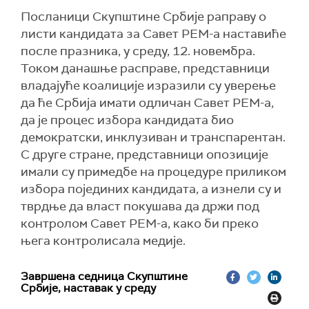
Посланици Скупштине Србије раправу о
листи кандидата за Савет РЕМ-а наставиће
после празника, у среду, 12. новембра.
Током данашње расправе, представници
владајуће коалиције изразили су уверење
да ће Србија имати одличан Савет РЕМ-а,
да је процес избора кандидата био
демократски, инклузиван и транспарентан.
С друге стране, представници опозиције
имали су примедбе на процедуре приликом
избора појединих кандидата, а изнели су и
тврдње да власт покушава да држи под
контролом Савет РЕМ-а, како би преко
њега контролисала медије.
Завршена седница Скупштине
Србије, наставак у среду