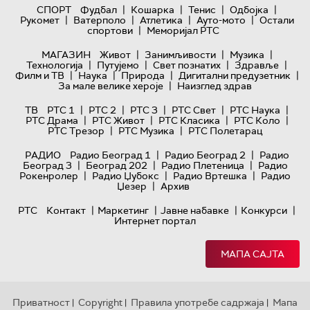
|
|
|
|
СПОРТ
Фудбал
Кошарка
Тенис
Одбојка
|
|
|
|
Рукомет
Ватерполо
Атлетика
Ауто-мото
Остали
|
спортови
Меморијал РТС
|
|
|
МАГАЗИН
Живот
Занимљивости
Музика
|
|
|
|
Технологијa
Путујемо
Свет познатих
Здравље
|
|
|
|
Филм и ТВ
Наука
Природа
Дигитални предузетник
|
За мале велике хероје
Наизглед здрав
|
|
|
|
|
ТВ
РТС 1
РТС 2
РТС 3
РТС Свет
РТС Наука
|
|
|
|
РТС Драма
РТС Живот
РТС Класика
РТС Коло
|
|
РТС Трезор
РТС Музика
РТС Полетарац
|
|
РАДИО
Радио Београд 1
Радио Београд 2
Радио
|
|
|
Београд 3
Београд 202
Радио Плетеница
Радио
|
|
|
Рокенролер
Радио Џубокс
Радио Вртешка
Радио
|
Џезер
Архив
|
|
|
|
РТС
Контакт
Маркетинг
Јавне набавке
Конкурси
Интернет портал
МАПА САЈТА
Приватност
Copyright
Правила употребе садржаја
Мапа
|
|
|