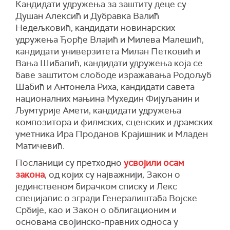
Кандидати удружења за заштиту деце су
подржати независне кандидате, и да је то
Душан Алексић и Дубравка Валић
покушај да РЕМ има већину објективних и
Недељковић, кандидати новинарских
нестраничких људи, али сматра да ће то бити
удружења Ђорђе Влајић и Милева Малешић,
скоро немогуће, пошто је за председника
кандидати универзитета Милан Петковић и
Савета РЕМ-а потребно шест чланова.
Вања Шибалић, кандидати удружења која се
Он је оптужио власт да покушава да изабере,
баве заштитом слободе изражавања Родољуб
како је рекао, крњи Савет РЕМ-а са осам
Шабић и Антонела Риха, кандидати савета
чланова, тако што се неће гласати за
националних мањина Мухедин Фијуљанин и
кандидате националних мањина, и да такав
Љумтурије Амети, кандидати удружења
Савет РЕМ-а неће служити ничему.
композитора и филмских, сценских и драмских
уметника Ира Проданов Крајишник и Младен
Матичевић.
Посланици су претходно
усвојили осам
закона
, од којих су најважнији, Закон о
јединственом бирачком списку и Лекс
специјалис о згради Генералиштаба Војске
Србије, као и Закон о облигационим и
основама својинско-правних односа у