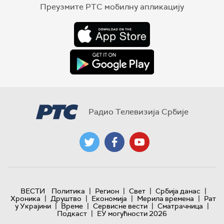
Преузмите РТС мобилну апликацију
Радио Телевизија Србије
|
|
|
|
ВЕСТИ
Политика
Регион
Свет
Србија данас
|
|
|
|
Хроника
Друштво
Економија
Мерила времена
Рат
|
|
|
|
у Украјини
Време
Сервисне вести
Сматрачница
|
Подкаст
ЕУ могућности 2026