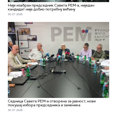
Није изабран председник Савета РЕМ-а, ниједан
кандидат није добио потребну већину
30. 07. 2026.
Седница Савета РЕМ-а отворена за јавност, нови
покушај избора председника и заменика
30. 07. 2026.