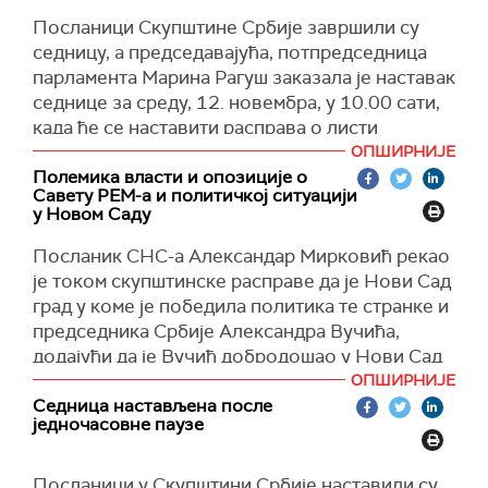
Посланици Скупштине Србије завршили су
седницу, а председавајућа, потпредседница
парламента Марина Рагуш заказала је наставак
седнице за среду, 12. новембра, у 10.00 сати,
када ће се наставити расправа о листи
кандидата за чланове Савета РЕМ-а.
ОПШИРНИЈЕ
Полемика власти и опозиције о
Током данашње расправе, представници
Савету РЕМ-а и политичкој ситуацији
владајуће коалиције изразили су уверење да
у Новом Саду
ће Србија имати одличан Савет РЕМ-а, да је
Посланик СНС-а Александар Мирковић рекао
процес избора кандидата био демократски,
је током скупштинске расправе да је Нови Сад
инклузиван и транспарентан.
град у коме је победила политика те странке и
С друге стране, представници опозиције
председника Србије Александра Вучића,
имали су примедбе на процедуре приликом
додајући да је Вучић добродошао у Нови Сад
избора појединих кандидата, а изнели су и
као и у сваки други град у Србији.
ОПШИРНИЈЕ
тврдње да власт покушава да држи под
Седница настављена после
Он је то рекао одговарајући посланику
контролом Савет РЕМ-а како би преко њега
једночасовне паузе
Народног покрета Србије Бориславу
контролисала медије.
Новаковићу који је рекао да Вучић није
Посланици у Скупштини Србије наставили су
Посланици Савеза војвођанских Мађара