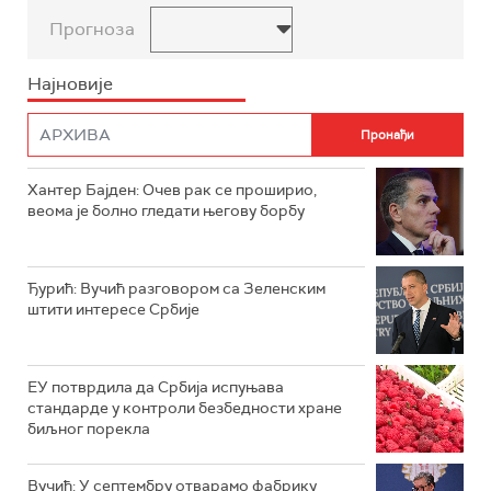
Прогноза
Најновије
Хантер Бајден: Очев рак се проширио,
веома је болно гледати његову борбу
Ђурић: Вучић разговором са Зеленским
штити интересе Србије
ЕУ потврдила да Србија испуњава
стандарде у контроли безбедности хране
биљног порекла
Вучић: У септембру отварамо фабрику