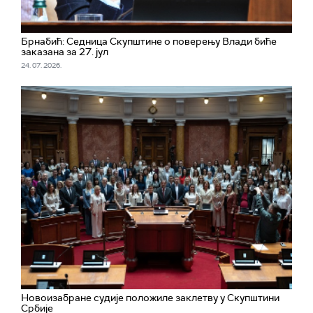
Брнабић: Седница Скупштине о поверењу Влади биће
заказана за 27. јул
24. 07. 2026.
Новоизабране судије положиле заклетву у Скупштини
Србије