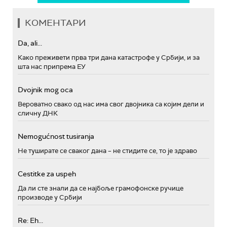
КОМЕНТАРИ
Da, ali...
Како преживети прва три дана катастрофе у Србији, и за
шта нас припрема ЕУ
Dvojnik mog oca
Вероватно свако од нас има свог двојника са којим дели и
сличну ДНК
Nemogućnost tusiranja
Не туширате се сваког дана – не стидите се, то је здраво
Cestitke za uspeh
Да ли сте знали да се најбоље грамофонске ручице
производе у Србији
Re: Eh...