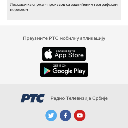
Лесковачка спржа – производ са заштићеним географским
пореклом
Преузмите РТС мобилну апликацију
Радио Телевизија Србије