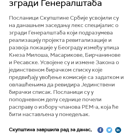
згради Генералштаба
Посланици Скупштине Србије усвојили су
на данашњем заседању лекс специјалис о
згради Генералштаба који подразумева
реализацију пројекта ревитализације и
развоја локације у Београду између улица
Кнеза Милоша, Масарикове, Бирчанинове
и Ресавске. Усвојене су и измене Закона о
јединственом бирачком списку које
предвиђају увођење комисије са задатком и
овлашћењима да ревидира Јединствени
бирачки списак. Посланици су у
поподневном делу седнице почели
расправу о избору чланова РЕМ-а, која ће
бити настављена у понедељак.
Скупштина завршила рад за данас,