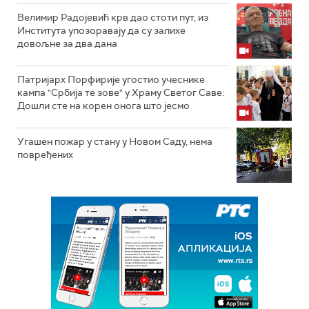
Велимир Радојевић крв дао стоти пут, из
Института упозоравају да су залихе
довољне за два дана
Патријарх Порфирије угостио учеснике
кампа "Србија те зове" у Храму Светог Саве:
Дошли сте на корен онога што јесмо
Угашен пожар у стану у Новом Саду, нема
повређених