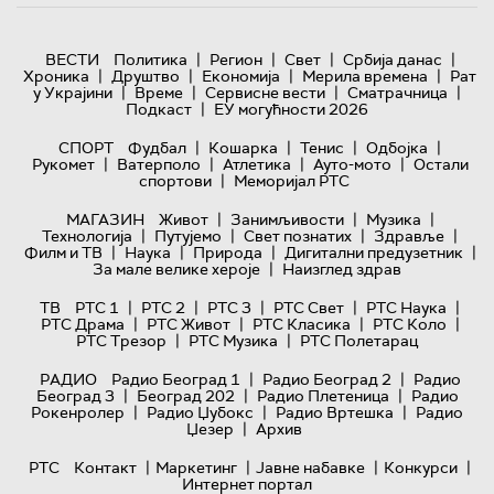
|
|
|
|
ВЕСТИ
Политика
Регион
Свет
Србија данас
|
|
|
|
Хроника
Друштво
Економија
Мерила времена
Рат
|
|
|
|
у Украјини
Време
Сервисне вести
Сматрачница
|
Подкаст
ЕУ могућности 2026
|
|
|
|
СПОРТ
Фудбал
Кошарка
Тенис
Одбојка
|
|
|
|
Рукомет
Ватерполо
Атлетика
Ауто-мото
Остали
|
спортови
Меморијал РТС
|
|
|
МАГАЗИН
Живот
Занимљивости
Музика
|
|
|
|
Технологијa
Путујемо
Свет познатих
Здравље
|
|
|
|
Филм и ТВ
Наука
Природа
Дигитални предузетник
|
За мале велике хероје
Наизглед здрав
|
|
|
|
|
ТВ
РТС 1
РТС 2
РТС 3
РТС Свет
РТС Наука
|
|
|
|
РТС Драма
РТС Живот
РТС Класика
РТС Коло
|
|
РТС Трезор
РТС Музика
РТС Полетарац
|
|
РАДИО
Радио Београд 1
Радио Београд 2
Радио
|
|
|
Београд 3
Београд 202
Радио Плетеница
Радио
|
|
|
Рокенролер
Радио Џубокс
Радио Вртешка
Радио
|
Џезер
Архив
|
|
|
|
РТС
Контакт
Маркетинг
Јавне набавке
Конкурси
Интернет портал