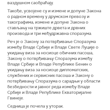
ваздушном саобраћају.
Такође, усвојене су и измене и допуне Закона
о радном времену у друмском превозу и
тахографима, измене и допуне Закона о
стављању на тржиште дрвета и дрвних
производа и три међудржавна споразума.
Реч је о Закону за потврђивање Споразума
између Владе Србије и Владе Свете Луције о
укидању виза за носиоце обичних пасоша,
Закону о потврђивању Споразума између
Владе Србије и Владе Републике Бенин о
укидању виза за носиоце дипломатских,
службених и сервисних пасоша и Закону о
потврђивању Споразума о сарадњи у области
безбедности и јавног реда између Владе
Србије и Владе Републике Екваторијалне
Гвинеје.
Седница је почела у уторак.