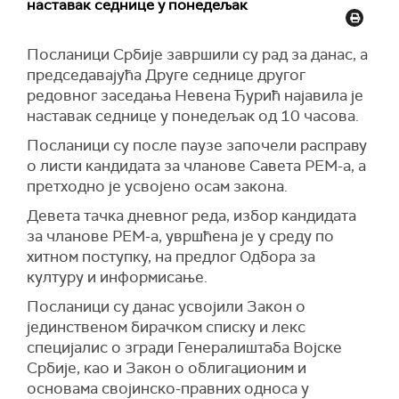
наставак седнице у понедељак
Посланици Србије завршили су рад за данас, а
председавајућа Друге седнице другог
редовног заседања Невена Ђурић најавила је
наставак седнице у понедељак од 10 часова.
Посланици су после паузе започели расправу
о листи кандидата за чланове Савета РЕМ-а, а
претходно је усвојено осам закона.
Девета тачка дневног реда, избор кандидата
за чланове РЕМ-а, увршћена је у среду по
хитном поступку, на предлог Одбора за
културу и информисање.
Посланици су данас усвојили Закон о
јединственом бирачком списку и лекс
специјалис о згради Генералиштаба Војске
Србије, као и Закон о облигационим и
основама својинско-правних односа у