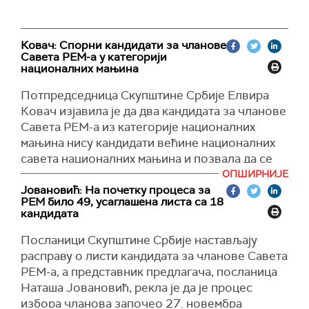
Ковач: Спорни кандидати за чланове
Савета РЕМ-а у категорији
националних мањина
Потпредседница Скупштине Србије Елвира
Ковач изјавила је да два кандидата за чланове
Савета РЕМ-а из категорије националних
мањина нису кандидати већине националних
савета националних мањина и позвала да се
гласање за кандидата у тој категорији понови,
ОПШИРНИЈЕ
како би се поштовао избор националних
Јовановић: На почетку процеса за
РЕМ било 49, усаглашена листа са 18
савета националних мањина.
кандидата
Ковач је, говорећи у име посланичке групе
Посланици Скупштине Србије настављају
Савеза војвођанских Мађара, током расправе
расправу о листи кандидата за чланове Савета
у Скупштини Србије о кандидатима за чланове
РЕМ-а, а представник предлагача, посланица
Савета РЕМ-а, навела да они не руше РЕМ и да
Наташа Јовановић, рекла је да је процес
ће гласати за по једног кандидата у осталих
избора чланова започео 27. новембра
осам категорија.