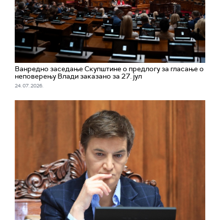
рекла, "за мрвицу Трампове милости" и
позвала да се повуче лекс специјалис и
пројекат врати у редовну процедуру по
Закону о планирању и изградњи.
Ванредно заседање Скупштине о предлогу за гласање о
неповерењу Влади заказано за 27. јул
24. 07. 2026.