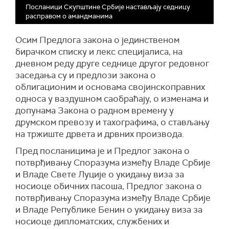
На тврдње Бошковића да ће посланици
Посланици Скупштине Србије настављају седницу
владајуће коалиције одговарати за велеиздају,
расправом о амандманима
Јованов је рекао да су посланицима
опозиције толико важне комуникације испод
Осим Предлога закона о јединственом
Генералаштаба да је бивша власт одредила да
бирачком списку и лекс специјалиса, на
НАТО ту има канцеларију. "То је велеиздаја",
дневном реду друге седнице другог редовног
констатовао је Јованов.
заседања су и предлози закона о
облигационим и основама својинскоправних
Посланица Зелено-левог фронта Наталија
односа у ваздушном саобраћају, о изменама и
Стојменовић рекла је да та странка нема
допунама Закона о радном времену у
амандмане, јер сматра да не треба да се
друмском превозу и тахографима, о стављању
донесе такав закон, тврдећи да су дозволе
на тржиште дрвета и дрвних производа.
које се дају "доказ да не постоји држава".
Пред посланицима је и Предлог закона о
Посланик СНС-а Драган Николић навео је да
потврђивању Споразума између Владе Србије
су посланици опозиције сличне критике имали
и Владе Свете Луције о укидању виза за
2014. године у вези са Београдом на води, па
носиоце обичних пасоша, Предлог закона о
је сада тамо уместо змијарника, најлепши део
потврђивању Споразума између Владе Србије
града.
и Владе Републике Бенин о укидању виза за
Посланик Јован Јањић из "Ми – глас из
носиоце дипломатских, службених и
народа" истакао је да би рушење здања из