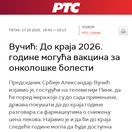
РТС
ИЗВОР:
ПЕТАК, 17.10.2025, 18:43 -> 19:13
РТС, ПИНК
Вучић: До краја 2026.
године могућа вакцина за
онколошке болести
Председник Србије Александар Вучић
изјавио је, гостујући на телевизији Пинк, да
ће поред мера које су до сада примењене,
држава покушати да до краја године
разговара са фармацеутима о снижењу
цена лекова. Најавио је и да би до краја
следеће године могла да буде доступна