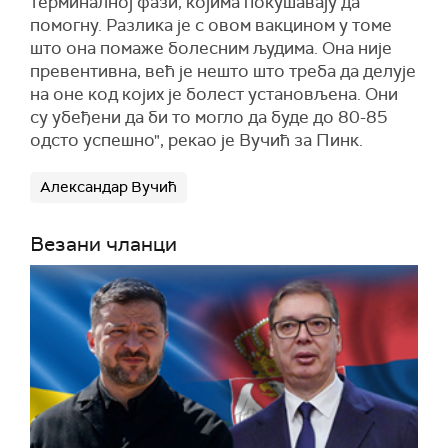
терминалној фази, којима покушавају да
помогну. Разлика је с овом вакцином у томе
што она помаже болесним људима. Она није
превентивна, већ је нешто што треба да делује
на оне код којих је болест установљена. Они
су убеђени да би то могло да буде до 80-85
одсто успешно", рекао је Вучић за Пинк.
Александар Вучић
Везани чланци