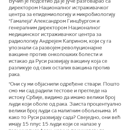
Вучић је подсетио да је јуче разговарао са
директором Националног истраживачког
центра за епидемиологију и микробиологију
"Гамалеја" Александром Гинцбургом и
генералним директором Националног
медицинског истраживачког центра за
радиологију Андрејем Каприном, који су га
упознали са развојем револуционарне
вакцине против онколошких болести и
истакао да Руси развијају вакцину која се
разликује од свих осталих вакцина против
рака.
"Они су ми објаснили одређене ствари. Пошто
смо ми сад радили тестове и прегледе на
истоку Србије, видимо да имамо велики број
људи који оболе од рака. Заиста процентуално
велики број људи са малигним обољењима. И
како то Руси развијају сада? Свеједно, они већ
имају 15 плус 15 људи који се налазе у