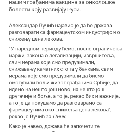
нашим грађанима вакцина за онколошке
болести коју развијају Руси.
Александар Вучић најавио је да ће држава
разговарати са фармацеутском индустријом о
снижењу цена лекова.
"У наредном периоду ћемо, после ограничења
маржи, закона о легализацији, извршитеља,
свим мерама које смо предузимали,
снижавању каматних стопа у банкама, свим
мерама које смо предузимали да бисмо
омогућили бољи живот грађанима Србије, да
идемо на нешто још ново, на нешто још
другачије и боље, а то је, рекао бих и важније,
а то је да покушамо да разговарамо са
фармацеутима око снижења цена лекова",
рекао је Вучић за
Пинк.
Како је навео, држава ће започети те