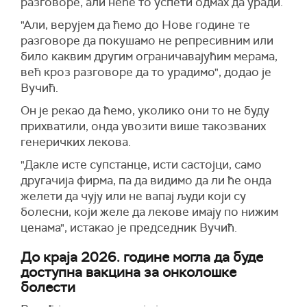
разговоре, али неће то успети одмах да уради.
"Али, верујем да ћемо до Нове године те
разговоре да покушамо не репресивним или
било каквим другим ограничавајућим мерама,
већ кроз разговоре да то урадимо", додао је
Вучић.
Он је рекао да ћемо, уколико они то не буду
прихватили, онда увозити више такозваних
генеричких лекова.
"Дакле исте супстанце, исти састојци, само
другачија фирма, па да видимо да ли ће онда
желети да чују или не вапај људи који су
болесни, који желе да лекове имају по нижим
ценама", истакао је председник Вучић.
До краја 2026. године могла да буде
доступна вакцина за онколошке
болести