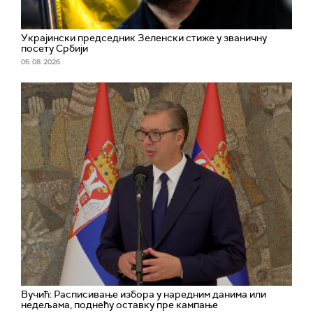
Украјински председник Зеленски стиже у званичну
посету Србији
06. 08. 2026.
Вучић: Расписивање избора у наредним данима или
недељама, поднећу оставку пре кампање