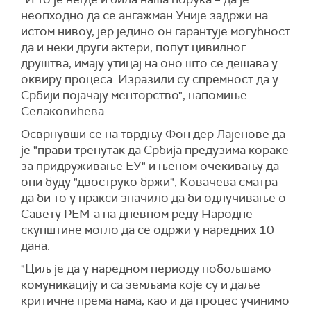
неопходно да се ангажман Уније задржи на
истом нивоу, јер једино он гарантује могућност
да и неки други актери, попут цивилног
друштва, имају утицај на оно што се дешава у
оквиру процеса. Изразили су спремност да у
Србији појачају менторство", напомиње
Селаковићева.
Осврнувши се на тврдњу Фон дер Лајенове да
је "прави тренутак да Србија предузима кораке
за придруживање ЕУ" и њеном очекивању да
они буду "двоструко бржи", Ковачева сматра
да би то у пракси значило да би одлучивање о
Савету РЕМ-а на дневном реду Народне
скупштине могло да се одржи у наредних 10
дана.
"Циљ је да у наредном периоду побољшамо
комуникацију и са земљама које су и даље
критичне према нама, као и да процес учинимо