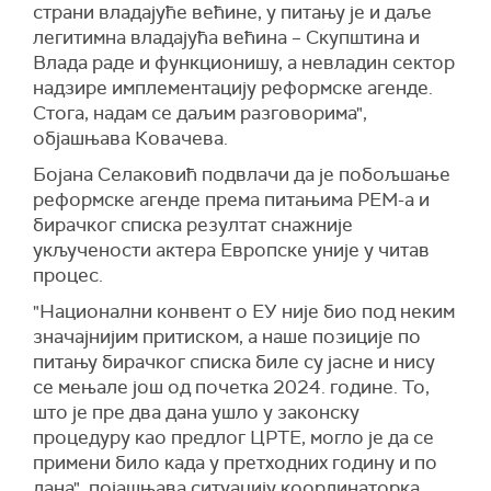
страни владајуће већине, у питању је и даље
легитимна владајућа већина – Скупштина и
Влада раде и функционишу, а невладин сектор
надзире имплементацију реформске агенде.
Стога, надам се даљим разговорима",
објашњава Ковачева.
Бојана Селаковић подвлачи да је побољшање
реформске агенде према питањима РЕМ-а и
бирачког списка резултат снажније
укључености актера Европске уније у читав
процес.
"Национални конвент о ЕУ није био под неким
значајнијим притиском, а наше позиције по
питању бирачког списка биле су јасне и нису
се мењале још од почетка 2024. године. То,
што је пре два дана ушло у законску
процедуру као предлог ЦРТЕ, могло је да се
примени било када у претходних годину и по
дана", појашњава ситуацију координаторка