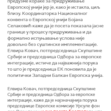
предузме кораке за придруживање
Европској унији јер је, како је истакла, циљ
близу. Координаторка Националног
конвента о Европској унији Бојана
Селаковић каже да је посета показала јасне
границе у процесу придруживања и да
формално испуњавање услова није
довољно без суштинске имплементације.
Елвира Ковач, потпредседница Скупштине
Србије и председница Одбора за европске
интеграције, истиче да најважнија порука
то што је председница ЕК поновила да је
политички Западни Балкан Европска унија.
Елвира Ковач, потпредседница Скупштине
Србије и председница Одбора за европске
интеграције, каже да је најзначаjнија порука
председнице Европске комисије Урсуле фон