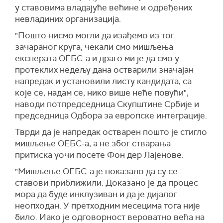
у ставовима владајуће већине и одређених
невладиних организација.
"Пошто нисмо могли да изађемо из тог
зачараног круга, чекали смо мишљења
експерата ОЕБС-а и драго ми је да смо у
протеклих недељу дана остварили значајан
напредак и установили листу кандидата, са
које се, надам се, нико више неће повући",
наводи потпредседница Скупштине Србије и
председница Одбора за европске интеграције.
Тврди да је напредак остварен пошто је стигло
мишљење ОЕБС-а, а не због стварања
притиска уочи посете Фон дер Лајенове.
"Мишљење ОЕБС-а је показало да су се
ставови приближили. Доказано је да процес
мора да буде инклузиван и да је дијалог
неопходан. У претходним месецима тога није
било. Иако је одговорност вероватно већа на