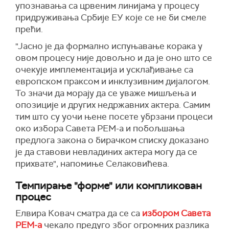
упознавања са црвеним линијама у процесу
придруживања Србије ЕУ које се не би смеле
прећи.
"Јасно је да формално испуњавање корака у
овом процесу није довољно и да је оно што се
очекује имплементација и усклађивање са
европском праксом и инклузивним дијалогом.
То значи да морају да се уваже мишљења и
опозиције и других недржавних актера. Самим
тим што су уочи њене посете убрзани процеси
око избора Савета РЕМ-а и побољшања
предлога закона о бирачком списку доказано
је да ставови невладиних актера могу да се
прихвате", напомиње Селаковићева.
Темпирање "форме" или компликован
процес
Елвира Ковач сматра да се са
избором Савета
РЕМ-а
чекало предуго због огромних разлика