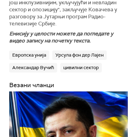
још инклузивнијим, укључујући и невладин
сектор и опозицију", закључује Ковачева у
разговору за Јутарњи програм Радио-
телевизије Србије.
Емисију у целости можете да погледате у
видео запису на почетку текста.
Европска унија
Урсула фон дер Лајен
Александар Вучић
цивилни сектор
Везани чланци