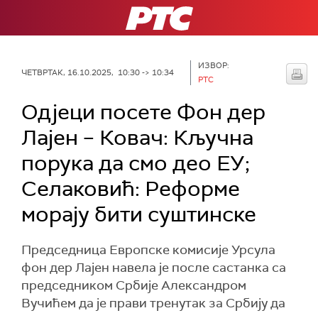
РТС
ИЗВОР:
ЧЕТВРТАК, 16.10.2025, 10:30 -> 10:34
РТС
Одјеци посете Фон дер
Лајен – Ковач: Кључна
порука да смо део ЕУ;
Селаковић: Реформе
морају бити суштинске
Председница Европске комисије Урсула
фон дер Лајен навела је после састанка са
председником Србије Александром
Вучићем да је прави тренутак за Србију да