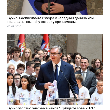
Вучић: Расписивање избора у наредним данима или
недељама, поднећу оставку пре кампање
06. 08. 2026.
Вучић угостио учеснике кампа "Србија те зове 2026"