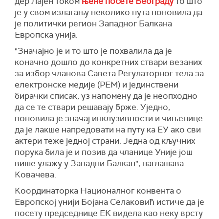
дер Лајен током
њене посете Београду
то што
је у свом излагању неколико пута поновила да
је политички регион Западног Балкана
Европска унија.
"Значајно је и то што је похвалила да је
коначно дошло до конкретних ствари везаних
за избор чланова Савета Регулаторног тела за
електронске медије (РЕМ) и јединствени
бирачки списак, уз напомену да је неопходно
да се те ствари решавају брже. Уједно,
поновила је значај инклузивности и чињенице
да је лакше напредовати на путу ка ЕУ ако сви
актери теже једној страни. Једна од кључних
порука била је и позив да чланице Уније још
више улажу у Западни Балкан", наглашава
Ковачева.
Координаторка Националног конвента о
Европској унији Бојана Селаковић истиче да је
посету председнице ЕК видела као неку врсту