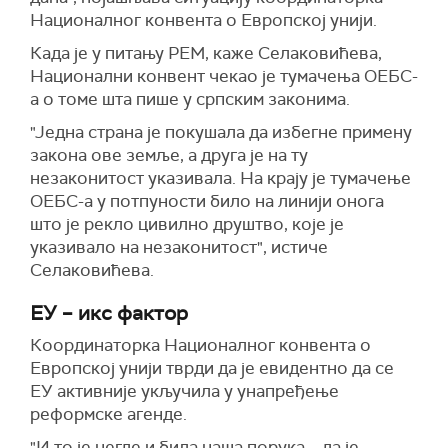
Националног конвента о Европској унији.
Када је у питању РЕМ, каже Селаковићева,
Национални конвент чекао је тумачења ОЕБС-
а о томе шта пише у српским законима.
"Једна страна је покушала да избегне примену
закона ове земље, а друга је на ту
незаконитост указивала. На крају је тумачење
ОЕБС-а у потпуности било на линији онога
што је рекло цивилно друштво, које је
указивало на незаконитост", истиче
Селаковићева.
ЕУ – икс фактор
Координаторка Националног конвента о
Европској унији тврди да је евидентно да се
ЕУ активније укључила у унапређење
реформске агенде.
"И то је негде и била наша порука – да је