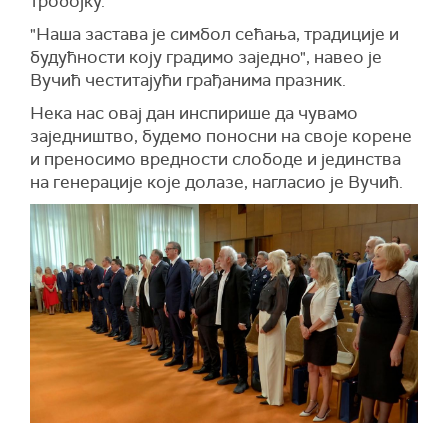
тробојку.
"Наша застава је симбол сећања, традиције и
будућности коју градимо заједно", навео је
Вучић честитајући грађанима празник.
Нека нас овај дан инспирише да чувамо
заједништво, будемо поносни на своје корене
и преносимо вредности слободе и јединства
на генерације које долазе, нагласио је Вучић.