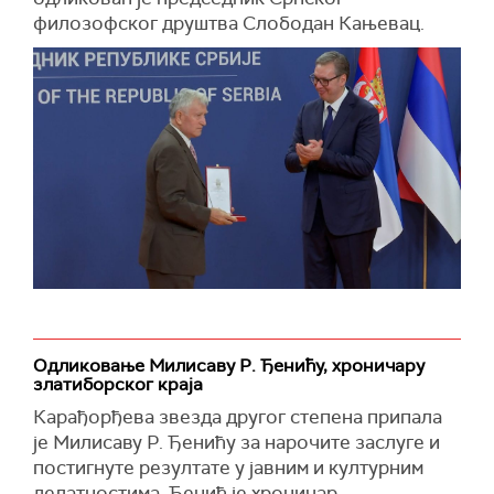
филозофског друштва Слободан Кањевац.
Одликовање Милисаву Р. Ђенићу, хроничару
златиборског краја
Карађорђева звезда другог степена припала
је Милисаву Р. Ђенићу за нарочите заслуге и
постигнуте резултате у јавним и културним
делатностима. Ђенић је хроничар