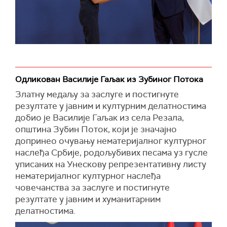
Одликован Василије Гаљак из Зубиног Потока
Златну медаљу за заслуге и постигнуте
резултате у јавним и културним делатностима
добио је Василије Гаљак из села Резала,
општина Зубин Поток, који је значајно
допринео очувању нематеријалног културног
наслеђа Србије, родољубивих песама уз гусле
уписаних на Унескову репрезентативну листу
нематеријалног културног наслеђа
човечанства за заслуге и постигнуте
резултате у јавним и хуманитарним
делатностима.