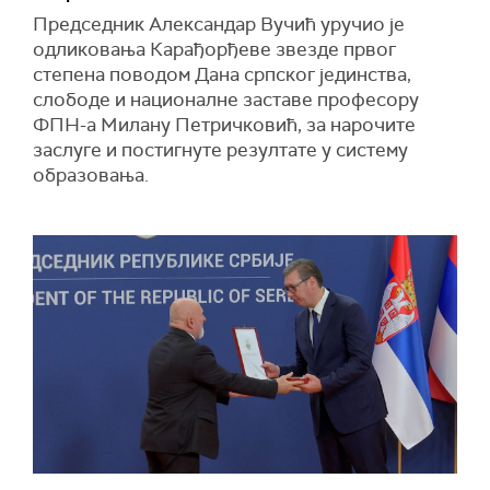
Председник Александар Вучић уручио је
одликовања Карађорђеве звезде првог
степена поводом Дана српског јединства,
слободе и националне заставе професору
ФПН-а Mилану Петричковић, за нарочите
заслуге и постигнуте резултате у систему
образовања.