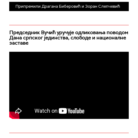
Припремили Драгана Биберовић и Зоран Слепчевић
Председник Вучић уручује одликовања поводом
Дана српског јединства, слободе и националне
заставе