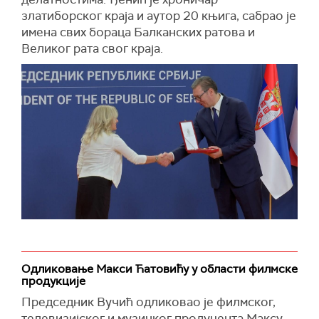
златиборског краја и аутор 20 књига, сабрао је
имена свих бораца Балканских ратова и
Великог рата свог краја.
Одликовање Макси Ћатовићу у области филмске
продукције
Председник Вучић одликовао је филмског,
телевизијског и музичког продуцента Максу