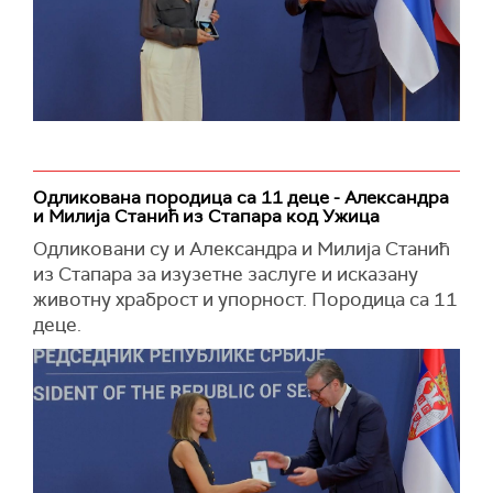
Одликована породица са 11 деце - Александра
и Милија Станић из Стапара код Ужица
Одликовани су и Александра и Милија Станић
из Стапара за изузетне заслуге и исказану
животну храброст и упорност. Породица са 11
деце.