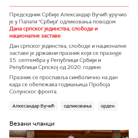
Председник Србије Александар Вучић уручио
је у Палати "Србија".одликовања поводом
Дана српског јединства, слободе и
националне заставе
.
Дан српског јединства, слободе и националне
заставе је државни празник који се празнује
15. септембра у Републици Србији и
Републици Српској од 2020. године.
Празник се прославља симболично на дан
када се обележава годишњица Пробоја
Солунског фронта.
Алкесандар Вучић
одликовања
орден
Везани чланци