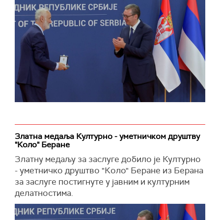
Златна медаља Културно - уметничком друштву
"Коло" Беране
Златну медаљу за заслуге добило је Културно
- уметничко друштво "Коло" Беране из Берана
за заслуге постигнуте у јавним и културним
делатностима.