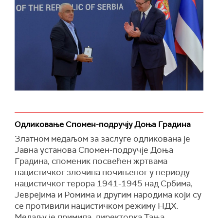
Одликовање Спомен-подручју Доња Градина
Златном медаљом за заслуге одликована је
Јавна установа Спомен-подручје Доња
Градина, споменик посвећен жртвама
нацистичког злочина почињеног у периоду
нацистичког терора 1941-1945 над Србима,
Јеврејима и Ромима и другим народима који су
се противили нацистичком режиму НДХ.
Медаљу је примила директорка Тања