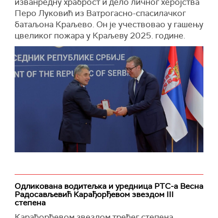
изванредну храброст и дело личног херојства
Перо Луковић из Ватрогасно-спасилачког
батаљона Краљево. Он је учествовао у гашењу
цвеликог пожара у Краљеву 2025. године.
Одликована водитељка и уредница РТС-а Весна
Радосављевић Карађорђевом звездом III
степена
Карађорђевом звездом трећег степена