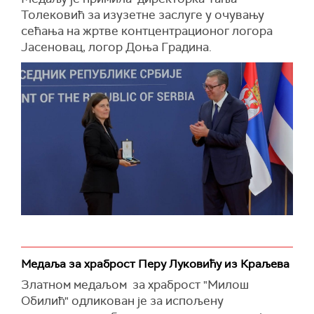
Толековић за изузетне заслуге у очувању
сећања на жртве контцентрационог логора
Јасеновац, логор Доња Градина.
Медаља за храброст Перу Луковићу из Краљева
Златном медаљом за храброст "Милош
Обилић" одликован је за испољену