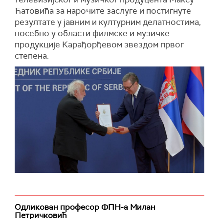
Ћатовића за нарочите заслуге и постигнуте
резултате у јавним и културним делатностима,
посебно у области филмске и музичке
продукције Карађорђевом звездом првог
степена.
Одликован професор ФПН-а Милан
Петричковић