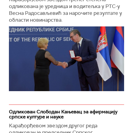
одликована је уредница и водитељка у РТС-у
Весна Радосављевић за нарочите резултате у
области новинарства.
Одликован Слободан Кањевац за афирмацију
српске културе и науке
Карађорђевом звездом другог реда
одликован је председник Српског