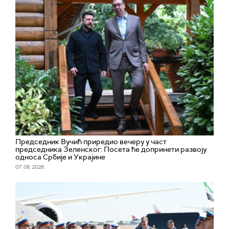
Председник Вучић приредио вечеру у част
председника Зеленског: Посета ће допринети развоју
односа Србије и Украјине
07. 08. 2026.