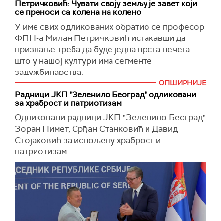
Петричковић: Чувати своју земљу је завет који
се преноси са колена на колено
У име свих одликованих обратио се професор
ФПН-а Милан Петричковић истакавши да
признање треба да буде једна врста нечега
што у нашој култури има сегменте
задужбинарства.
ОПШИРНИЈЕ
"У питању је заправо чињење севапних дела за
Радници ЈКП "Зеленило Београд" одликовани
душу, не за материјално, не за новац, него
за храброст и патриотизам
нешто када иде из срца", истакао је
Одликовани радници ЈКП "Зеленило Београд"
Петричковић.
Зоран Нимет, Срђан Станковић и Давид
Како је рекао, у овом случају та родољубива
Стојаковић за испољену храброст и
конотација и тежња српског народа вечито на
патриотизам.
ветрометини искушења прошлих и садашњих,
представља једну врсту задуживања предака и
потомака.
И тај облик задуживања и одуживања будућих
генерација има нешто што некада делује као