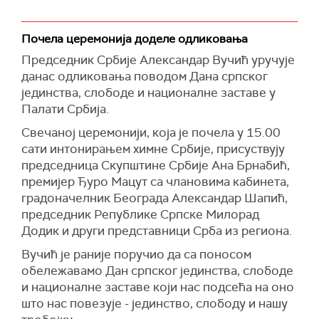
Почела церемонија доделе одликовања
Председник Србије Александар Вучић уручује
данас одликовања поводом Дана српског
јединства, слободе и националне заставе у
Палати Србија.
Свечаној церемонији, која је почела у 15.00
сати интонирањем химне Србије, присуствују
председница Скупштине Србије Ана Брнабић,
премијер Ђуро Мацут са члановима кабинета,
градоначелник Београда Александар Шапић,
председник Републике Српске Милорад
Додик и други представници Срба из региона.
Вучић је раније поручио да са поносом
обележавамо Дан српског јединства, слободе
и националне заставе који нас подсећа на оно
што нас повезује - јединство, слободу и нашу