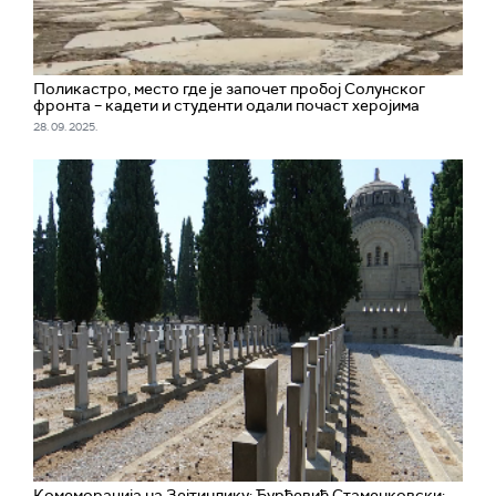
Поликастро, место где је започет пробој Солунског
фронта – кадети и студенти одали почаст херојима
28. 09. 2025.
Комеморација на Зејтинлику; Ђурђевић Стаменковски: