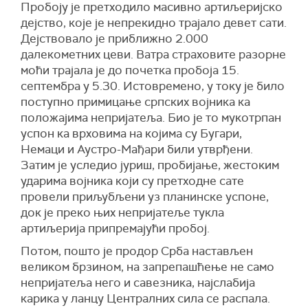
Пробоју је претходило масивно артиљеријско
дејство, које је непрекидно трајало девет сати.
Дејствовало је приближно 2.000
далекометних цеви. Ватра страховите разорне
моћи трајала је до почетка пробоја 15.
септембра у 5.30. Истовремено, у току је било
поступно примицање српских војника ка
положајима непријатеља. Био је то мукотрпан
успон ка врховима на којима су Бугари,
Немаци и Аустро-Мађари били утврђени.
Затим је уследио јуриш, пробијање, жестоким
ударима војника који су претходне сате
провели приљубљени уз планинске успоне,
док је преко њих непријатеље тукла
артиљерија припремајући пробој.
Потом, пошто је продор Срба настављен
великом брзином, на запрепашћење не само
непријатеља него и савезника, најслабија
карика у ланцу Централних сила се распала.