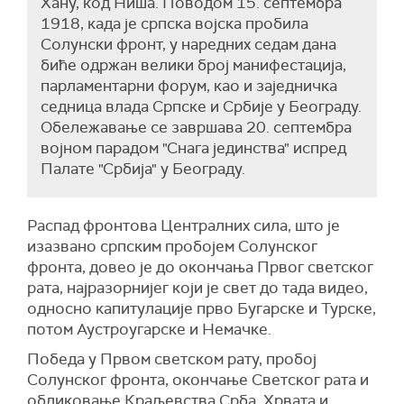
Хану, код Ниша. Поводом 15. септембра
1918, када је српска војска пробила
Солунски фронт, у наредних седам дана
биће одржан велики број манифестација,
парламентарни форум, као и заједничка
седница влада Српске и Србије у Београду.
Обележавање се завршава 20. септембра
војном парадом "Снага јединства" испред
Палате "Србија" у Београду.
Распад фронтова Централних сила, што је
изазвано српским пробојем Солунског
фронта, довео је до окончања Првог светског
рата, најразорнијег који је свет до тада видео,
односно капитулације прво Бугарске и Турске,
потом Аустроугарске и Немачке.
Победа у Првом светском рату, пробој
Солунског фронта, окончање Светског рата и
обликовање Краљевства Срба, Хрвата и