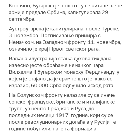
Коначно, Бугарска је, пошто су се читаве њене
армије предале Србима, капитулирала 29.
септембра.
Аустроугарска је капитулирала, после Турске,
3. новембра. Потписивање примирја с
Немачком, на Западном фронту, 11. новембра,
означило је крај Првог светског рата.
Ваљана илустрација стања духова тих дана
извесно јесте обраћање немачког цара
Вилхелма II бугарском монарху Фердинанду, у
којем је стајало да је срамно што је, како се
изразио, 60.000 Срба одлучило исход рата.
На Солунском фронту налазиле су се иначе
српске, француске, британске и италијанске
трупе, уз нешто Грка, као и Руса, до
последњих месеци 1917. године, који су се
после револуционарних догађаја у Русији те
године побунили, па је та формација