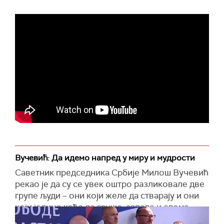
Вучевић: Да идемо напред у миру и мудрости
Саветник председника Србије Милош Вучевић
рекао је да су се увек оштро разликовале две
групе људи – они који желе да стварају и они
који једино хоће да сруше, запале и сломе.
"Те две групе увек и свуда постоје, у свим