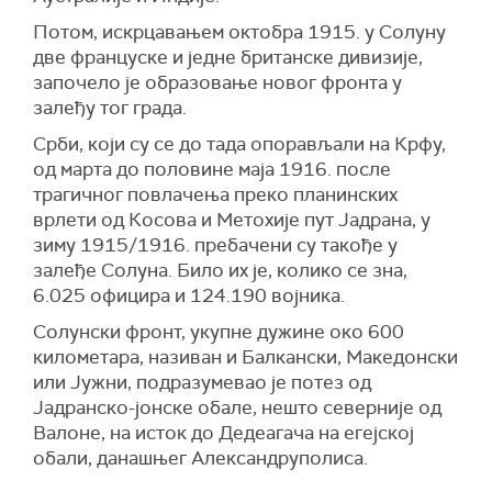
Потом, искрцавањем октобра 1915. у Солуну
две француске и једне британске дивизије,
започело је образовање новог фронта у
залеђу тог града.
Срби, који су се до тада опорављали на Крфу,
од марта до половине маја 1916. после
трагичног повлачења преко планинских
врлети од Косова и Метохије пут Јадрана, у
зиму 1915/1916. пребачени су такође у
залеђе Солуна. Било их је, колико се зна,
6.025 официра и 124.190 војника.
Солунски фронт, укупне дужине око 600
километара, називан и Балкански, Македонски
или Јужни, подразумевао је потез од
Јадранско-јонске обале, нешто северније од
Валоне, на исток до Дедеагача на егејској
обали, данашњег Александруполиса.