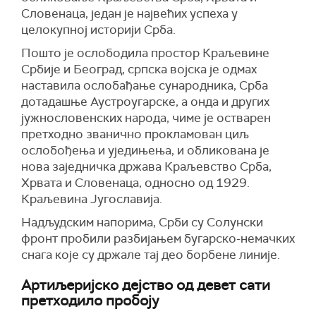
Словенаца, један је највећих успеха у
целокупној историји Срба.
Пошто је ослободила простор Краљевине
Србије и Београд, српска војска је одмах
наставила ослобађање сународника, Срба
дотадашње Аустроугарске, а онда и других
јужнословенских народа, чиме је остварен
претходно званично прокламован циљ
ослобођења и уједињења, и обликована је
нова заједничка држава Краљевство Срба,
Хрвата и Словенаца, односно од 1929.
Краљевина Југославија.
Надљудским напорима, Срби су Солунски
фронт пробили разбијањем бугарско-немачких
снага које су држале тај део борбене линије.
Артиљеријско дејство од девет сати
претходило пробоју