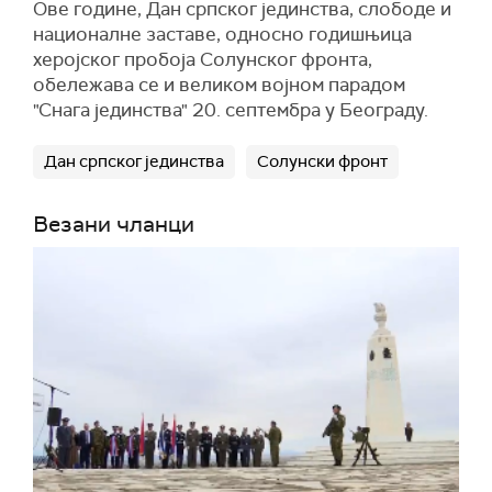
Ове године, Дан српског јединства, слободе и
националне заставе, односно годишњица
херојског пробоја Солунског фронта,
обележава се и великом војном парадом
"Снага јединства" 20. септембра у Београду.
Дан српског јединства
Солунски фронт
Везани чланци