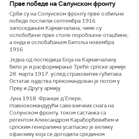
Прве победе на Салунском фронту
Срби су на Солунском фронту прве озбиљне
победе постигли септембра 1916.
запоседањем Кајмакчалана, чиме су
ослобођене прве стопе поробљене отаџбине,
а онда и ослобађањем Битоља новембра
1916.
Једна од последица Боја на Кајмакчалану
било је и расформирање Треће српске армије
28. марта 1917. услед страховитих губитака.
Остатак људства прекомандован је потом у
Прву и Другу армију.
Јуна 1918. Франше д`Епере,
главнокомандујући савезничких снага на
Солунском фронту, током састанка са
регентом Александром Карађорђевићем и
српским генералима усагласио је велику
офанзиву која се догодила средином