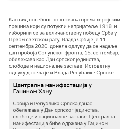
Као вид посебног поштовања према херојским
прецима који су потукли непријатеље 1918. и
изборили се за величанствену победу Срба у
Првом светском рату, Влада Србије је 11.
септембра 2020. донела одлуку да се надаље
дан пробоја Солунског фронта, 15. септембар,
обележава као Дан српског јединства,
слободе и националне заставе. Истоветну
одлуку донела је и Влада Републике Српске.
Централна манифестација у
Гаџином Хану
Србија и Република Српска данас
обележавају Дан српског јединства,
слободе и националне заставе. Централна
манифестација биће одржана у Гаџином