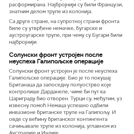
расформирана. Најбројнији су били Французи,
знатним делом трупе из колонија.
Са друге стране, на супротној страни фронта
биле су утврђене немачке, бугарске и
аустроугарске трупе, при чему су Бугари били
најбројнији.
Солунски фронт устројен после
неуспеха Галипољске операције
Солунски фронт устројен је после неуспеха
Галипољске операције. Био је то покушај
Британаца да запоседну полуострво које
контролише Дарданеле, чиме би пут ка
Цариграду био отворен. Турци су, међутим, уз
извесну помоћ Немаца успешно одбили
инвазионе британске трупе на Галипољу. И
овде су већину британског контингента
сачињавале трупе из колонија, углавном из
Аустралије и Индије.