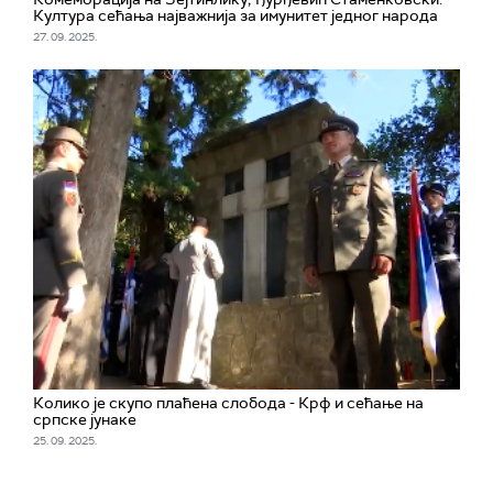
Култура сећања најважнија за имунитет једног народа
27. 09. 2025.
Колико је скупо плаћена слобода - Крф и сећање на
српске јунаке
25. 09. 2025.