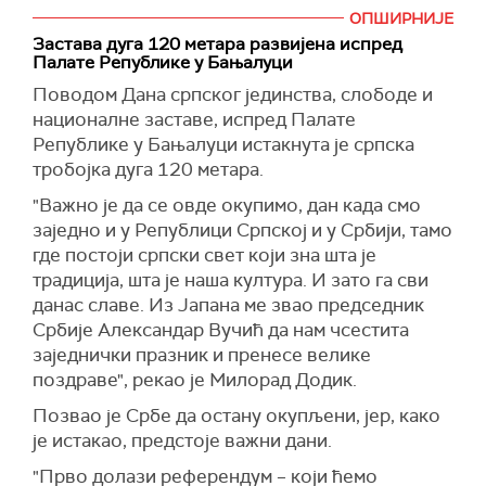
ОПШИРНИЈЕ
"Историја је показала да свако ко у
Застава дуга 120 метара развијена испред
иностранству тражи савезника за
Палате Републике у Бањалуци
интервенисање у унутрашња питања не жели
Поводом Дана српског јединства, слободе и
Србији добро", поручио је премијер Ђуро
националне заставе, испред Палате
Мацут и додао да је Србија стара, народна,
Републике у Бањалуци истакнута је српска
демократска држава, која ће своје послове
тробојка дуга 120 метара.
завршавати сама демократски и
институциоално.
"Важно је да се овде окупимо, дан када смо
заједно и у Републици Српској и у Србији, тамо
Мацут је поручио да никада и ни под којим
где постоји српски свет који зна шта је
условима не постоји сила на свету које се
традиција, шта је наша култура. И зато га сви
треба прибојавати, јер народна снага почива
данас славе. Из Јапана ме звао председник
на јединству и слози.
Србије Александар Вучић да нам чсестита
"Наш јасан циљ и идеал је слободна и
заједнички празник и пренесе велике
суверена српска држава и око њеног опстанка
поздраве", рекао је Милорад Додик.
и одбране нема преговора. Завет предака је
Позвао је Србе да остану окупљени, јер, како
да слободу одбранимо и сачувамо", рекао је
је истакао, предстоје важни дани.
Мацут.
"Прво долази референдум – који ћемо
Поручио је да никада више пуцањ из оружја не