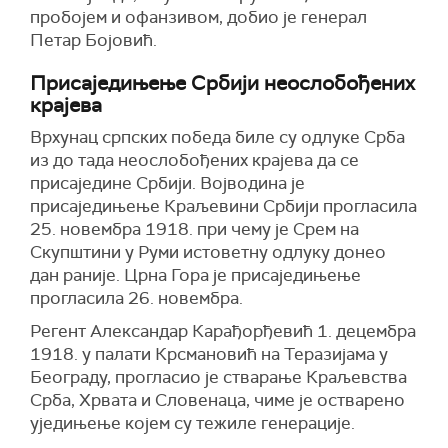
пробојем и офанзивом, добио је генерал
Петар Бојовић.
Присаједињење Србији неослобођених
крајева
Врхунац српских победа биле су одлуке Срба
из до тада неослобођених крајева да се
присаједине Србији. Војводина је
присаједињење Краљевини Србији прогласила
25. новембра 1918. при чему је Срем на
Скупштини у Руми истоветну одлуку донео
дан раније. Црна Гора је присаједињење
прогласила 26. новембра.
Регент Александар Карађорђевић 1. децембра
1918. у палати Крсмановић на Теразијама у
Београду, прогласио је стварање Краљевства
Срба, Хрвата и Словенаца, чиме је остварено
уједињење којем су тежиле генерације.