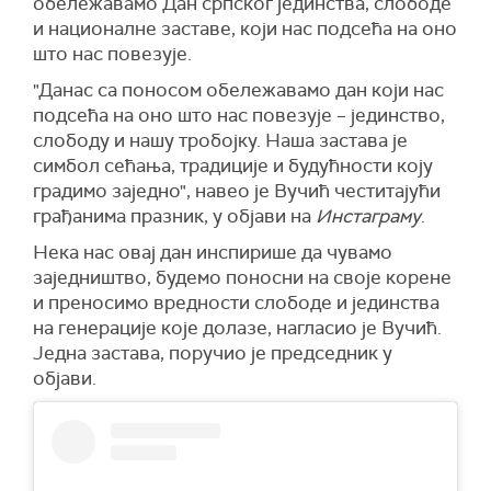
овогодишње обележавање одвија управо
обележавамо Дан српског јединства, слободе
овде – на месту одакле су потекли јунаци који
и националне заставе, који нас подсећа на оно
су уписани у најсветлије странице историје и
што нас повезује.
небеске књиге Божјег памћења.
"Данас са поносом обележавамо дан који нас
"Зато данас, на овом тргу, са најдубљим
подсећа на оно што нас повезује – јединство,
пијететом, обнављамо сећање и враћамо дуг
слободу и нашу тробојку. Наша застава је
жртви читаве једне генерације. Велика жртва
симбол сећања, традиције и будућности коју
наших предака представља темељ слободе
градимо заједно", навео је Вучић честитајући
српског народа. У овом свету се ништа не
грађанима празник, у објави на
Инстаграму
.
подразумева – све почива на труду и жртви.
Нека нас овај дан инспирише да чувамо
Тако и наша слобода почива на њиховим
заједништво, будемо поносни на своје корене
младим костима. Наши преци су изабрали да
и преносимо вредности слободе и јединства
живе кратко како бисмо ми и наша деца
на генерације које долазе, нагласио је Вучић.
живели дуго, да се зовемо како се зовемо и да
Једна застава, поручио је председник у
се молимо како се молимо", рекао је
објави.
митрополит и додао да се без жртве не стиже
до слободе, а без вере и заједништва – нема
будућности.