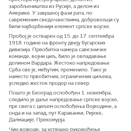
заробљеништва из Русије, а делом из
Америке. У завршној фази рата, по
савременим сведочанствима, добровољци су
били најборбенији елемент српске војске.
Пробој је остварен од 15. до 17. септембра
1918. године на фронту двеју бугарских
дивизија. Првобитна намера савезничке
команде, војни циљ, било је овладавање
долином Вардара. Жестоко напредовање
Срба све је, међутим, променило. Тако је
наместо првобитних, ограничених циљева,
уследио жесток продор на север.
Пошто је Београд ослобођен 1. новембра,
следило је даље напредовање српске војске,
пре свега с циљем ослобођења Војводине, а
онда и на запад, пут Караванки, Ријеке,
Далмације, Прекомурја.
Чин војводе, за успешно руковођење