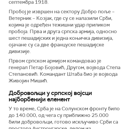
септембра 1918.
Пробој је извршен на сектору Добро поље –
Ветерник – Козјак, где су се налазили Срби,
којима је одређен тежишни удар приликом
пробоја. Прва и друга српска армија, односно
шест пешадијских и једна коњичка дивизија,
ојачане су са две француске пешадијске
дивизије.
Првом српском армијом командовао је
генерал Петар Бојовић, Другом, војвода Степа
Степановић. Командант Штаба био је војвода
Живојин Мишић.
Добровољци у српској војсци
најборбенији елемент
У то време, Срба је на Солунском фронту било
до 140.000, од чега су приближно 25.000
били добровољци, готово искључиво Срби са
простора Аустроугарске, делом из