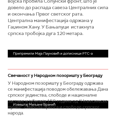
војска пробила Солунски фронт, што је
довело до распада савеза Централних сила
и окончања Првог светског рата.
Централна манифестација одржана у
Гаџином Хану. У Бањалуци истакнута
српска тробојка дуга 120 метара.
Припремили Маја Пауновић и дописници РТС-а
Свечаност у Народном позоришту у Београду
У Народном позоришту у Београду одржава
се манифестација поводом обележавања Дана
српског јединства, слободе и националне
заставе и јубилеја 150 година од "Невесињске
Извештај Миљане Вранић
пушке", симбола пркоса и слободе српског
народа.