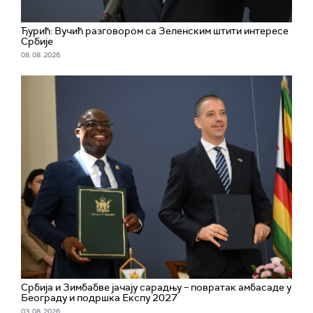
Ђурић: Вучић разговором са Зеленским штити интересе
Србије
08. 08. 2026.
Србија и Зимбабве јачају сарадњу – повратак амбасаде у
Београду и подршка Експу 2027
03. 08. 2026.