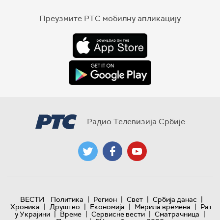
Преузмите РТС мобилну апликацију
Радио Телевизија Србије
|
|
|
|
ВЕСТИ
Политика
Регион
Свет
Србија данас
|
|
|
|
Хроника
Друштво
Економија
Мерила времена
Рат
|
|
|
|
у Украјини
Време
Сервисне вести
Сматрачница