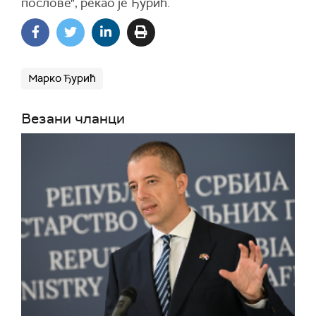
послове", рекао је Ђурић.
Марко Ђурић
Везани чланци