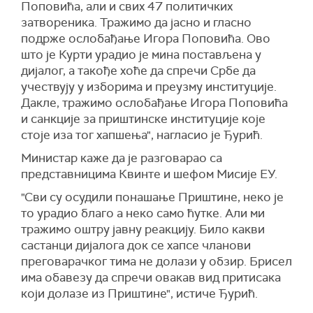
Поповића, али и свих 47 политичких
затвореника. Тражимо да јасно и гласно
подрже ослобађање Игора Поповића. Ово
што је Курти урадио је мина постављена у
дијалог, а такође хоће да спречи Србе да
учествују у изборима и преузму институције.
Дакле, тражимо ослобађање Игора Поповића
и санкције за приштинске институције које
стоје иза тог хапшења", нагласио је Ђурић.
Министар каже да је разговарао са
представницима Квинте и шефом Мисије ЕУ.
"Сви су осудили понашање Приштине, неко је
то урадио благо а неко само ћутке. Али ми
тражимо оштру јавну реакцију. Било какви
састанци дијалога док се хапсе чланови
преговарачког тима не долази у обзир. Брисел
има обавезу да спречи овакав вид притисака
који долазе из Приштине", истиче Ђурић.