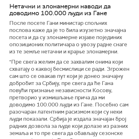
Нетачни и злонамерни наводи да
доводимо 100.000 људи из Гане
После посете Гани министар спољних
послова каже да је то била изузетно значајна
посета и да су злонамерне изјаве појединих
опозиционих политичара о увозу радне снаге
из те земље нетачни и крајње злонамерни.
"Пре свега желим да се захвалим онима који
схватају о каквој бесмислици се ради. Згрожен
сам што се овакав пут који је донео значајну
добробит за Србију, пре свега да ће Гана
повући признање независности Косову,
претворио у измишљање прича да ми
доводимо 100.000 људи из Гане. Посебно сам
разочаран латентним расизмом који су неки
људи показали. Србија је издала значајан број
радних дозвола за људе који долазе из разних
земаља и то пре свега да обављају сезонске