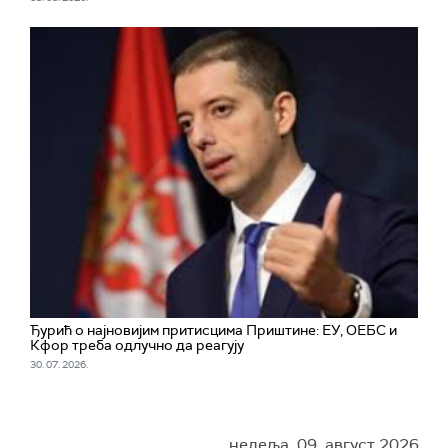
Ђурић о најновијим притисцима Приштине: ЕУ, ОЕБС и
Кфор треба одлучно да реагују
30. 07. 2026.
недеља, 09. август 2026.