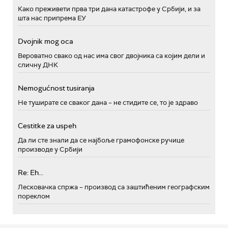
Како преживети прва три дана катастрофе у Србији, и за
шта нас припрема ЕУ
Dvojnik mog oca
Вероватно свако од нас има свог двојника са којим дели и
сличну ДНК
Nemogućnost tusiranja
Не туширате се сваког дана – не стидите се, то је здраво
Cestitke za uspeh
Да ли сте знали да се најбоље грамофонске ручице
производе у Србији
Re: Eh...
Лесковачка спржа – производ са заштићеним географским
пореклом