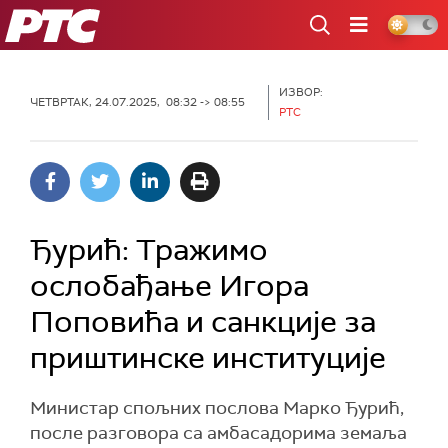
РТС
ИЗВОР:
ЧЕТВРТАК, 24.07.2025, 08:32 -> 08:55
РТС
Ђурић: Тражимо
ослобађање Игора
Поповића и санкције за
приштинске институције
Министар спољних послова Марко Ђурић,
после разговора са амбасадорима земаља