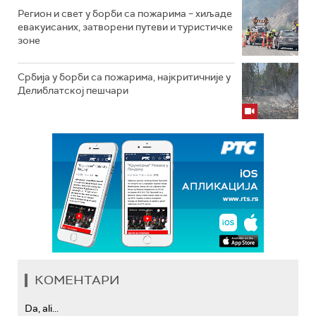
Регион и свет у борби са пожарима – хиљаде
евакуисаних, затворени путеви и туристичке
зоне
Србија у борби са пожарима, најкритичније у
Делиблатској пешчари
КОМЕНТАРИ
Da, ali...