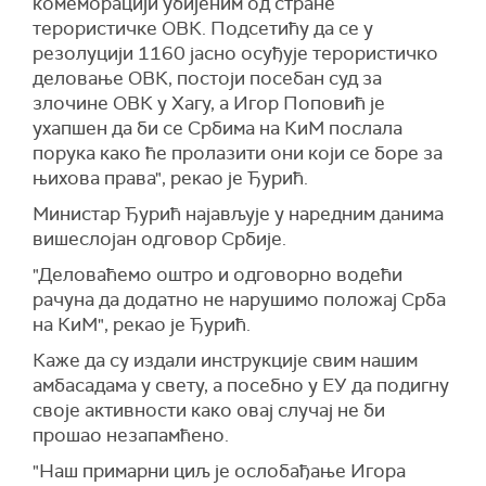
комеморацији убијеним од стране
терористичке ОВК. Подсетићу да се у
резолуцији 1160 јасно осуђује терористичко
деловање ОВК, постоји посебан суд за
злочине ОВК у Хагу, а Игор Поповић је
ухапшен да би се Србима на КиМ послала
порука како ће пролазити они који се боре за
њихова права", рекао је Ђурић.
Министар Ђурић најављује у наредним данима
вишеслојан одговор Србије.
"Деловаћемо оштро и одговорно водећи
рачуна да додатно не нарушимо положај Срба
на КиМ", рекао је Ђурић.
Каже да су издали инструкције свим нашим
амбасадама у свету, а посебно у ЕУ да подигну
своје активности како овај случај не би
прошао незапамћено.
"Наш примарни циљ је ослобађање Игора