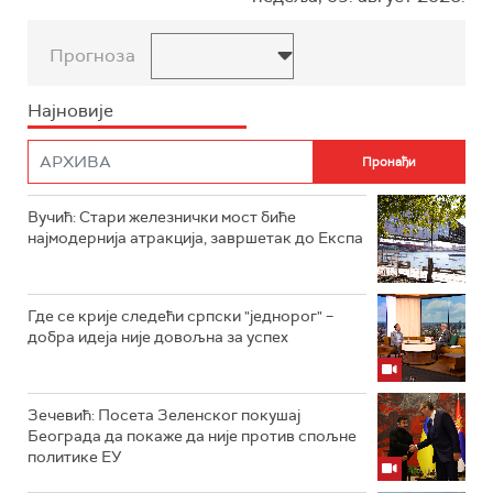
Прогноза
Најновије
Вучић: Стари железнички мост биће
најмодернија атракција, завршетак до Експа
Где се крије следећи српски "једнорог" –
добра идеја није довољна за успех
Зечевић: Посета Зеленског покушај
Београда да покаже да није против спољне
политике ЕУ