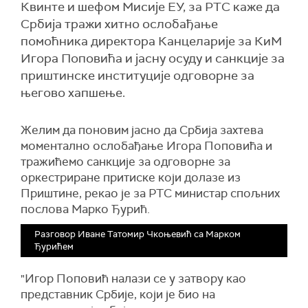
Квинте и шефом Мисије ЕУ, за РТС каже да
Србија тражи хитно ослобађање
помоћника директора Канцеларије за КиМ
Игора Поповића и јасну осуду и санкције за
приштинске институције одговорне за
његово хапшење.
Желим да поновим јасно да Србија захтева
моментално ослобађање Игора Поповића и
тражићемо санкције за одговорне за
оркестриране притиске који долазе из
Приштине, рекао је за РТС министар спољних
послова Марко Ђурић.
Разговор Иване Татомир Чкоњевић са Марком
Ђурићем
"Игор Поповић налази се у затвору као
представник Србије, који је био на