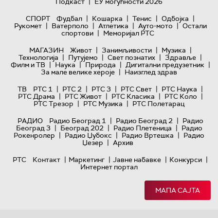
|
Подкаст
ЕУ могућности 2026
|
|
|
|
СПОРТ
Фудбал
Кошарка
Тенис
Одбојка
|
|
|
|
Рукомет
Ватерполо
Атлетика
Ауто-мото
Остали
|
спортови
Меморијал РТС
|
|
|
МАГАЗИН
Живот
Занимљивости
Музика
|
|
|
|
Технологијa
Путујемо
Свет познатих
Здравље
|
|
|
|
Филм и ТВ
Наука
Природа
Дигитални предузетник
|
За мале велике хероје
Наизглед здрав
|
|
|
|
|
ТВ
РТС 1
РТС 2
РТС 3
РТС Свет
РТС Наука
|
|
|
|
РТС Драма
РТС Живот
РТС Класика
РТС Коло
|
|
РТС Трезор
РТС Музика
РТС Полетарац
|
|
РАДИО
Радио Београд 1
Радио Београд 2
Радио
|
|
|
Београд 3
Београд 202
Радио Плетеница
Радио
|
|
|
Рокенролер
Радио Џубокс
Радио Вртешка
Радио
|
Џезер
Архив
|
|
|
|
РТС
Контакт
Маркетинг
Јавне набавке
Конкурси
Интернет портал
МАПА САЈТА