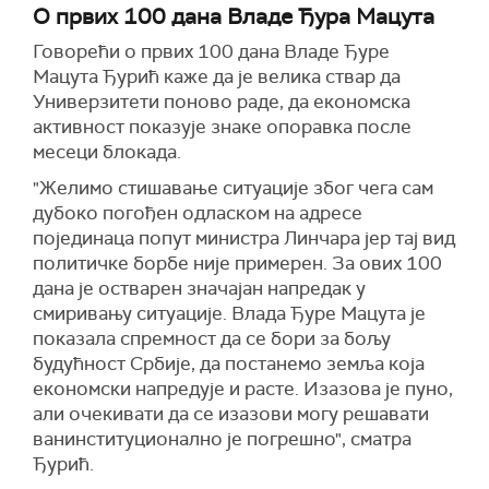
О првих 100 дана Владе Ђура Мацута
Говорећи о првих 100 дана Владе Ђуре
Мацута Ђурић каже да је велика ствар да
Универзитети поново раде, да економска
активност показује знаке опоравка после
месеци блокада.
"Желимо стишавање ситуације због чега сам
дубоко погођен одласком на адресе
појединаца попут министра Линчара јер тај вид
политичке борбе није примерен. За ових 100
дана је остварен значајан напредак у
смиривању ситуације. Влада Ђуре Мацута је
показала спремност да се бори за бољу
будућност Србије, да постанемо земља која
економски напредује и расте. Изазова је пуно,
али очекивати да се изазови могу решавати
ванинституционално је погрешно", сматра
Ђурић.