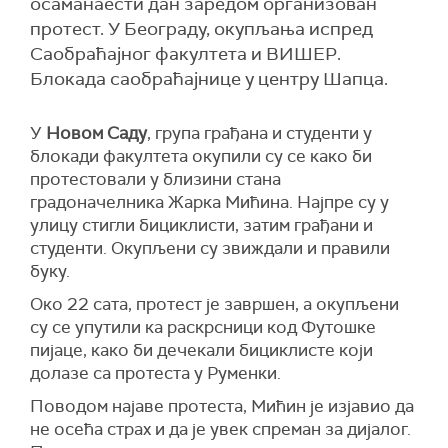
осаманаести дан заредом организован
протест. У Београду, окупљања испред
Саобраћајног факултета и ВИШЕР.
Блокада саобраћајнице у центру Шапца.
У
Новом Саду
, група грађана и студенти у
блокади факултета окупили су се како би
протестовали у близини стана
градоначелника Жарка Мићина. Најпре су у
улицу стигли бициклисти, затим грађани и
студенти. Окупљени су звиждали и правили
буку.
Око 22 сата, протест је завршен, а окупљени
су се упутили ка раскрсници код Футошке
пијаце, како би дечекали бициклисте који
долазе са протеста у Руменки.
Поводом најаве протеста, Мићин је изјавио да
не осећа страх и да је увек спреман за дијалог.