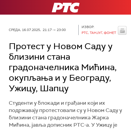
РТС
ИЗВОР:
СРЕДА, 16.07.2025, 21:17 -> 23:00
РТС, ТАНЈУГ, ФОНЕТ
Протест у Новом Саду у
близини стана
градоначелника Мићина,
окупљања и у Београду,
Ужицу, Шапцу
Студенти у блокади и грађани који их
подржавају протестовали су у Новом Саду у
близини стана градоначелника Жарка
Мићина, јавља дописник РТС-а. У Ужицу је