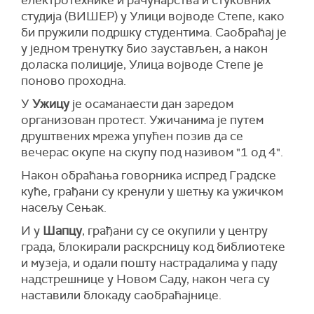
електротехнике и рачунарства и стуковних
студија (ВИШЕР) у Улици војводе Степе, како
би пружили подршку студентима. Саобраћај је
у једном тренутку био заустављен, а након
доласка полиције, Улица војводе Степе је
поново проходна.
У
Ужицу
је осаманаести дан заредом
организован протест. Ужичанима је путем
друштвених мрежа упућен позив да се
вечерас окупе на скупу под називом "1 од 4".
Након обраћања говорника испред Градске
куће, грађани су кренули у шетњу ка ужичком
насељу Сењак.
И у
Шапцу
, грађани су се окупили у центру
града, блокирали раскрсницу код библиотеке
и музеја, и одали пошту настрадалима у паду
надстрешнице у Новом Саду, након чега су
наставили блокаду саобраћајнице.