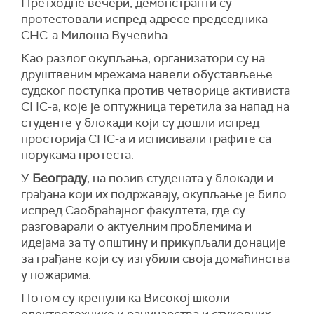
Претходне вечери, демонстранти су
протестовали испред адресе председника
СНС-а Милоша Вучевића.
Као разлог окупљања, организатори су на
друштвеним мрежама навели обустављење
судског поступка против четворице активиста
СНС-а, које је оптужница теретила за напад на
студенте у блокади који су дошли испред
просторија СНС-а и исписивали графите са
порукама протеста.
У
Београду
, на позив студената у блокади и
грађана који их подржавају, окупљање је било
испред Саобраћајног факултета, где су
разговарали о актуелним проблемима и
идејама за ту општину и прикупљали донације
за грађане који су изгубили своја домаћинства
у пожарима.
Потом су кренули ка Високој школи