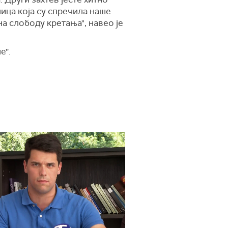
ица која су спречила наше
а слободу кретања", навео је
''.