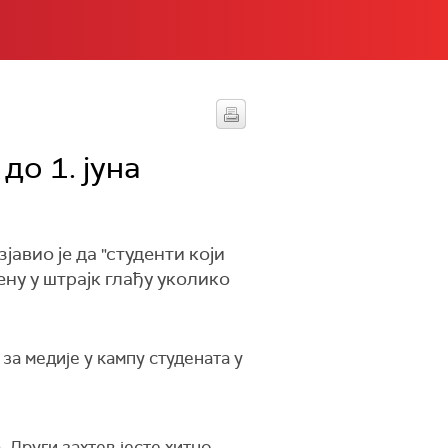
до 1. јуна
вио је да "студенти који
ену у штрајк глађу уколико
за медије у кампу студената у
. Други захтев јесте хитно