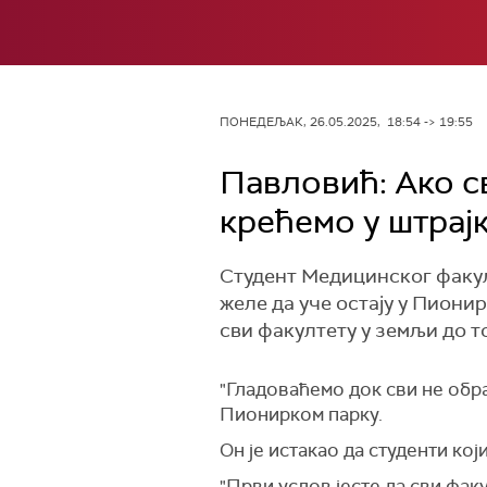
ПОНЕДЕЉАК, 26.05.2025, 18:54 -> 19:55
Павловић: Ако св
крећемо у штрајк
Студент Медицинског факул
желе да уче остају у Пионир
сви факултету у земљи до то
"Гладоваћемо док сви не обра
Пионирком парку.
Он је истакао да студенти кој
"Први услов јесте да сви факу