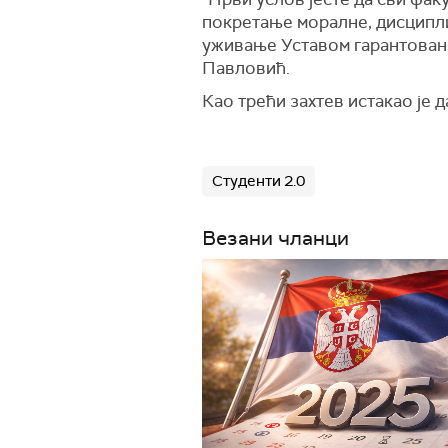
покретање моралне, дисципли
уживање Уставом гарантовани
Павловић.
Као трећи захтев истакао је д
Студенти 2.0
Везани чланци