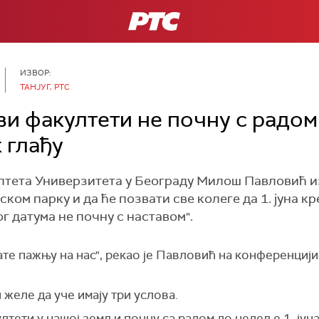
РТС
ИЗВОР:
ТАНЈУГ, РТС
и факултети не почну с радом 
 глађу
тета Универзитета у Београду Милош Павловић изја
ском парку и да ће позвати све колеге да 1. јуна кр
г датума не почну с наставом".
те пажњу на нас", рекао је Павловић на конференцији 
и желе да уче имају три услова.
лтети у нашој земљи почну са радом до недеље,1. јуна