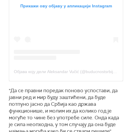
Прикажи ову објаву у апликацији Instagram
Објава коју дели Aleksandar Vučić (@buducnostsrbijeav)
"Да се правни поредак поново успостави, да
јавни ред и мир буду заштићени, да буде
потпуно јасно да Србија као држава
функционише, и молим их да колико год је
могуће то чине без употребе силе. Онда када
је сила неопходна, у том случају да она буде
најмања могућа како би се ствари решиле",