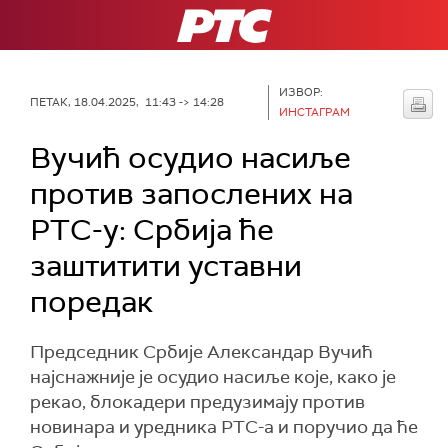
РТС
ИЗВОР:
ПЕТАК, 18.04.2025, 11:43 -> 14:28
ИНСТАГРАМ
Вучић осудио насиље
против запослених на
РТС-у: Србија ће
заштитити уставни
поредак
Председник Србије Александар Вучић
најснажније је осудио насиље које, како је
рекао, блокадери предузимају против
новинара и уредника РТС-а и поручио да ће