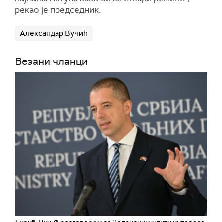
рекао је председник.
Александар Вучић
Везани чланци
Ђурић: Вучић разговором са Зеленским штити интересе