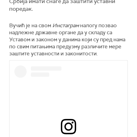
Србија имати снаге да заштити уставни
поредак.
Вучић је на свом
Инстаграм
налогу позвао
надлежне државне органе да у складу са
Уставом и законом у данима који су пред нама
по свим питањима предузму различите мере
заштите уставности и законитости.