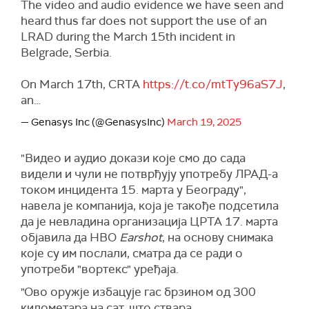
The video and audio evidence we have seen and
heard thus far does not support the use of an
LRAD during the March 15th incident in
Belgrade, Serbia.
On March 17th, CRTA
https://t.co/mtTy96aS7J
,
an…
— Genasys Inc (@GenasysInc)
March 19, 2025
"Видео и аудио докази које смо до сада
видели и чули не потврђују употребу ЛРАД-а
током инцидента 15. марта у Београду",
навела је компанија, која је такође подсетила
да је невладина организација ЦРТА 17. марта
објавила да НВО
Earshot
, на основу снимака
које су им послали, сматра да се ради о
употреби "вортекс" уређаја.
"Ово оружје избацује гас брзином од 300
километара на сат, што ствара