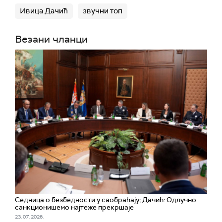
Ивица Дачић
звучни топ
Везани чланци
Седница о безбедности у саобраћају; Дачић: Одлучно
санкционишемо најтеже прекршаје
23. 07. 2026.