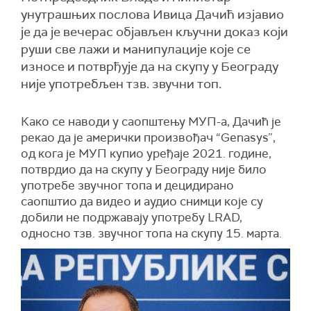
унутрашњих послова Ивица Дачић изјавио
је да је вечерас објављен кључни доказ који
руши све лажи и манипулације које се
износе и потврђује да на скупу у Београду
није употребљен тзв. звучни топ.
Како се наводи у саопштењу МУП-а, Дачић је
рекао да је амерички произвођач “Genasys”,
од кога је МУП купио уређаје 2021. године,
потврдио да на скупу у Београду није било
употребе звучног топа и децидирано
саопштио да видео и аудио снимци које су
добили не подржавају употребу LRAD,
односно тзв. звучног топа на скупу 15. марта.