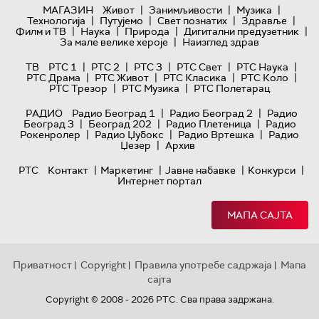
|
|
|
МАГАЗИН
Живот
Занимљивости
Музика
|
|
|
|
Технологијa
Путујемо
Свет познатих
Здравље
|
|
|
|
Филм и ТВ
Наука
Природа
Дигитални предузетник
|
За мале велике хероје
Наизглед здрав
|
|
|
|
|
ТВ
РТС 1
РТС 2
РТС 3
РТС Свет
РТС Наука
|
|
|
|
РТС Драма
РТС Живот
РТС Класика
РТС Коло
|
|
РТС Трезор
РТС Музика
РТС Полетарац
|
|
РАДИО
Радио Београд 1
Радио Београд 2
Радио
|
|
|
Београд 3
Београд 202
Радио Плетеница
Радио
|
|
|
Рокенролер
Радио Џубокс
Радио Вртешка
Радио
|
Џезер
Архив
|
|
|
|
РТС
Контакт
Маркетинг
Јавне набавке
Конкурси
Интернет портал
МАПА САЈТА
Приватност
Copyright
Правила употребе садржаја
Мапа
|
|
|
сајта
Copyright © 2008 - 2026 РТС. Сва права задржана.