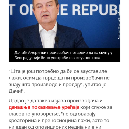
Дачић: Амерички произвођач потврдио да на скупу у
Београду није било употребе тзв. звучног топа
"Шта је још потребно да би се зауставиле
лажи, осим да тврде да ни произвођачи не
знају шта производе и продају", упитао је
Дачић.
Додао је да таква изјава произвођача и
данашње показивање уређаја
који служе за
гласовно упозорење, "не одговарају
креаторима и преносиоцима лажи, зато то
ниједан од опозиционих медија није ни