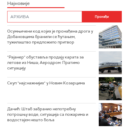
Најновије
Осумњичени код којих је пронађена дрога у
Добановцима бранили се ћутањем,
тужилаштво предложило притвор
"Рајанер" обуставља продају карата за
летове из Ниша; Аеродром: Пратимо
ситуацију
Скуп "најснажнијих" у Новим Козарцима
Дачић: Штаб забранио непотребну
потрошњу воде, ситуација са пожарима и
водостајем нешто боља