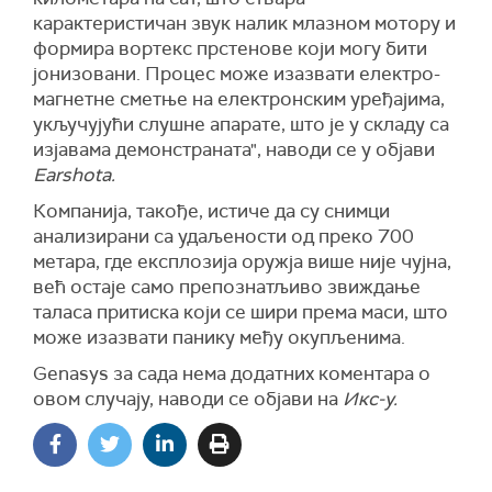
карактеристичан звук налик млазном мотору и
формира вортекс прстенове који могу бити
јонизовани. Процес може изазвати електро-
магнетне сметње на електронским уређајима,
укључујући слушне апарате, што је у складу са
изјавама демонстраната", наводи се у објави
Earshotа.
Компанија, такође, истиче да су снимци
анализирани са удаљености од преко 700
метара, где експлозија оружја више није чујна,
већ остаје само препознатљиво звиждање
таласа притиска који се шири према маси, што
може изазвати панику међу окупљенима.
Genasys за сада нема додатних коментара о
овом случају, наводи се објави на
Икс-у.