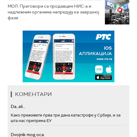
МОЛ: Преговори са продавцем НИС-а и
надлежним органима напредују ка завршној
фази
КОМЕНТАРИ
Da, ali...
Како преживети прва три дана катастрофе у Србији, и за
шта нас припрема ЕУ
Dvojnik mog oca