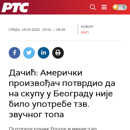
РТС
ИЗВОР:
СРЕДА, 19.03.2025, 23:51 -> 06:30
МУП
Дачић: Амерички
произвођач потврдио да
на скупу у Београду није
било употребе тзв.
звучног топа
Потпредседник Владе и министар