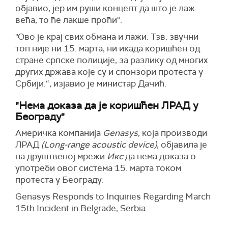
објавио, јер им руши концепт да што је лаж
већа, то ће лакше проћи".
"Ово је крај свих обмана и лажи. Тзв. звучни
топ није ни 15. марта, ни икада коришћен од
стране српске полиције, за разлику од многих
других држава које су и спонзори протеста у
Србији.“, изјавио је министар Дачић.
"Нема доказа да је коришћен ЛРАД у
Београду"
Америчка компанија
Genasys
, која производи
ЛРАД
(Long-range acoustic device)
, објавила је
на друштвеној мрежи
Икс
да нема доказа о
употреби овог система 15. марта током
протеста у Београду.
Genasys Responds to Inquiries Regarding March
15th Incident in Belgrade, Serbia