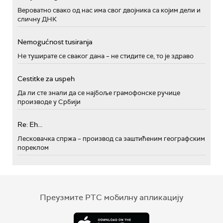
Вероватно свако од нас има свог двојника са којим дели и
сличну ДНК
Nemogućnost tusiranja
Не туширате се сваког дана – не стидите се, то је здраво
Cestitke za uspeh
Да ли сте знали да се најбоље грамофонске ручице
производе у Србији
Re: Eh...
Лесковачка спржа – производ са заштићеним географским
пореклом
Преузмите РТС мобилну апликацију