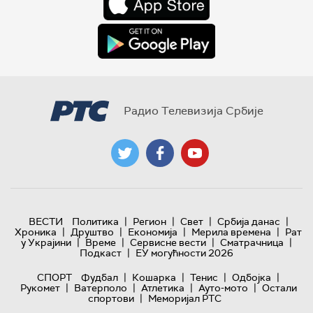
Радио Телевизија Србије
|
|
|
|
ВЕСТИ
Политика
Регион
Свет
Србија данас
|
|
|
|
Хроника
Друштво
Економија
Мерила времена
Рат
|
|
|
|
у Украјини
Време
Сервисне вести
Сматрачница
|
Подкаст
ЕУ могућности 2026
|
|
|
|
СПОРТ
Фудбал
Кошарка
Тенис
Одбојка
|
|
|
|
Рукомет
Ватерполо
Атлетика
Ауто-мото
Остали
|
спортови
Меморијал РТС