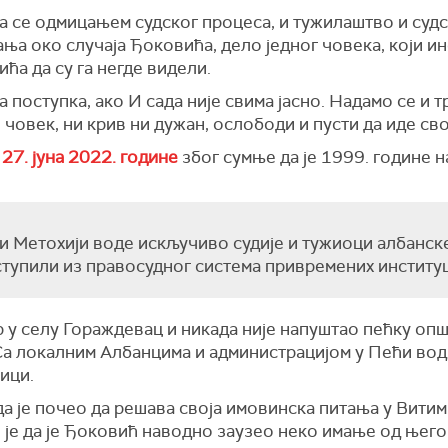
а се одмицањем судског процеса, и тужилаштво и судс
ња око случаја Ђоковића, дело једног човека, који и
ћа да су га негде видели.
а поступка, ако И сада није свима јасно. Надамо се и 
 човек, ни крив ни дужан, ослободи и пусти да иде свој
27. јуна 2022. године
због сумње да је 1999. године 
и Метохији воде искључиво судије и тужиоци албанске
ступили из правосудног система привремених институц
 у селу Гораждевац и никада није напуштао пећку општ
 Са локалним Албанцима и администрацијом у Пећи вод
ици.
а је почео да решава своја имовинска питања у Витим
је да је Ђоковић наводно заузео неко имање од њего