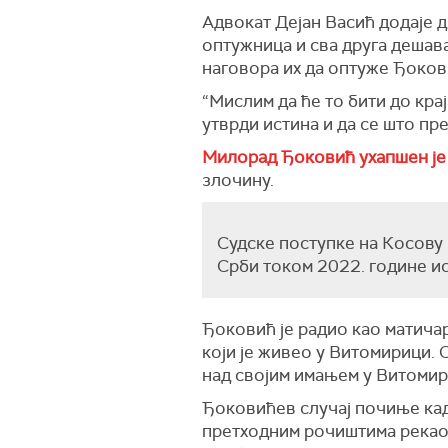
Адвокат Дејан Васић додаје д
оптужница и сва друга дешава
наговора их да оптуже Ђокови
“Мислим да ће то бити до крај
утврди истина и да се што пре
Милорад Ђоковић ухапшен је 
злочину.
Судске поступке на Косову 
Срби током 2022. године и
Ђоковић је радио као матичар
који је живео у Витомирици.
над својим имањем у Витомир
Ђоковићев случај почиње кад
претходним рочиштима рекао 