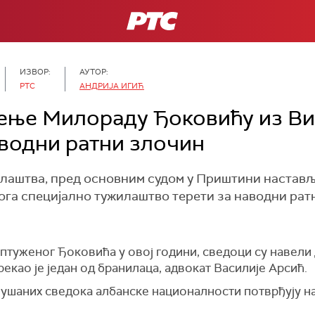
РТС
ИЗВОР:
АУТОР:
РТС
АНДРИЈА ИГИЋ
ење Милораду Ђоковићу из Ви
водни ратни злочин
лаштва, пред основним судом у Приштини настављ
ога специјално тужилаштво терети за наводни рат
птуженог Ђоковића у овој години, сведоци су навели 
рекао је један од бранилаца, адвокат Василије Арсић.
слушаних сведока албанске националности потврђују н