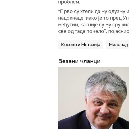
проблем.
"Прво су хтели да му одузму 
надокнаде, иако је то пред 
међутим, касније су му срушил
све од тада почело”, појасни
Косово и Метохија
Милорад
Везани чланци