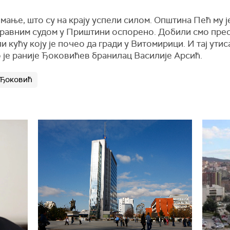
имање, што су на крају успели силом. Општина Пећ му ј
Управним судом у Приштини оспорено. Добили смо прес
и кућу коју је почео да гради у Витомирици. И тај утис
о је раније Ђоковићев бранилац Василије Арсић.
 Ђоковић