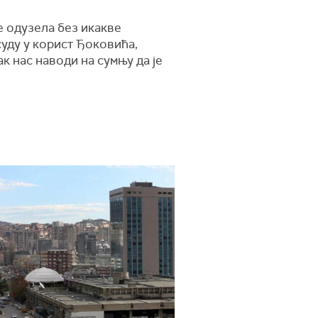
е одузела без икакве
уду у корист Ђоковића,
ак нас наводи на сумњу да је