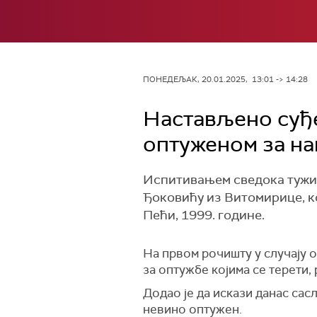
ПОНЕДЕЉАК, 20.01.2025, 13:01 -> 14:28
Настављено суђ
оптуженом за на
Испитивањем сведока тужи
Ђоковићу из Витомирице, к
Пећи, 1999. године.
На првом рочишту у случају о
за оптужбе којима се терети, 
Додао је да искази данас са
невино оптужен.