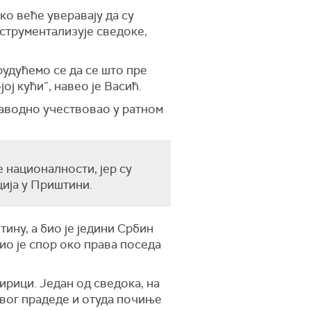
ко веће уверавају да су
нструментализује сведоке,
трудућемо се да се што пре
ој кући”, навео је Васић.
наводно учествовао у ратном
 националности, јер су
ија у Приштини.
ину, а био је једини Србин
ио је спор око права поседа
ирици. Један од сведока, на
вог прадеде и отуда почиње