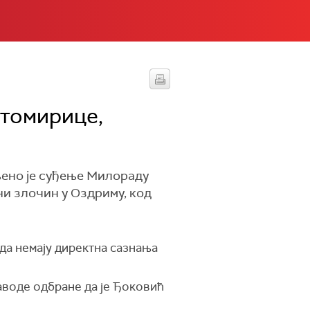
томирице,
ено је суђење Милораду
ни злочин у Оздриму, код
да немају директна сазнања
аводе одбране да је Ђоковић