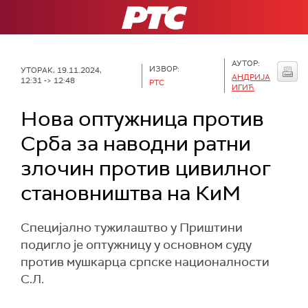
РТС
АУТОР:
ИЗВОР:
УТОРАК, 19.11.2024,
АНДРИЈА
12:31 -> 12:48
РТС
ИГИЋ
Нова оптужница против
Срба за наводни ратни
злочин против цивилног
становништва на КиМ
Специјално тужилаштво у Приштини
подигло је оптужницу у основном суду
против мушкарца српске националности
С.Л.