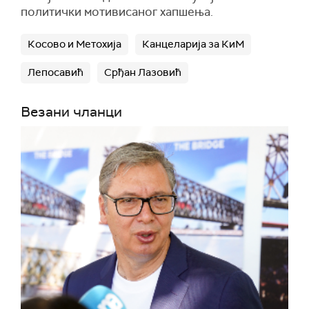
политички мотивисаног хапшења.
Косово и Метохија
Канцеларија за КиМ
Лепосавић
Срђан Лазовић
Везани чланци