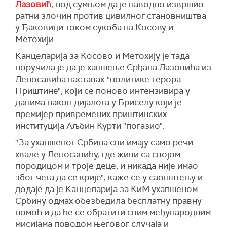
Лазовић
, под сумњом да је наводно извршио
ратни злочин против цивилног становништва
у Ђаковици током сукоба на Косову и
Метохији.
Канцеларија за Косово и Метохију је тада
поручила је да је хапшење Срђана Лазовића из
Лепосавића наставак "политике терора
Приштине", који се поново интензивира у
данима након дијалога у Бриселу који је
премијер привремених приштинских
институција Аљбин Курти "погазио".
"За ухапшеног Србина сви имају само речи
хвале у Лепосавићу, где живи са својом
породицом и троје деце, и никада није имао
због чега да се крије", каже се у саопштењу и
додаје да је Канцеларија за КиМ ухапшеном
Србину одмах обезбедила бесплатну правну
помоћ и да ће се обратити свим међународним
мисијама поводом његовог случаја и