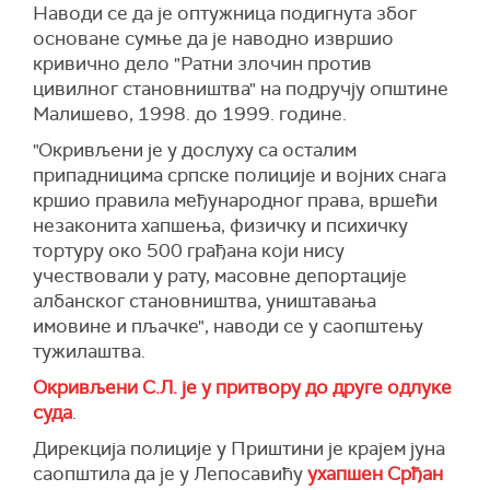
Наводи се да је оптужница подигнута због
основане сумње да је наводно извршио
кривично дело "Ратни злочин против
цивилног становништва" на подручју општине
Малишево, 1998. до 1999. године.
"Окривљени је у дослуху са осталим
припадницима српске полиције и војних снага
кршио правила међународног права, вршећи
незаконита хапшења, физичку и психичку
тортуру око 500 грађана који нису
учествовали у рату, масовне депортације
албанског становништва, уништавања
имовине и пљачке", наводи се у саопштењу
тужилаштва.
Окривљени С.Л. је у притвору до друге одлуке
суда
.
Дирекција полиције у Приштини је крајем јуна
саопштила да је у Лепосавићу
ухапшен Срђан