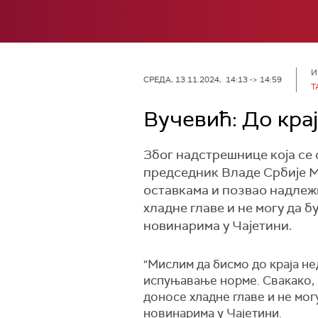
И
СРЕДА, 13.11.2024, 14:13 -> 14:59
Т
Вучевић: До крај
Због надстрешнице која се 
председник Владе Србије Ми
оставкама и позвао надлежн
хладне главе и не могу да б
новинарима у Чајетини.
"Мислим да бисмо до краја не
испуњавање норме. Свакако, 
доносе хладне главе и не мог
новинарима у Чајетини.