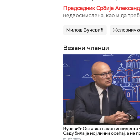
Председник Србије Александ
недвосмислена, као и да треб
Милош Вучевић
Железничка
Везани чланци
Вучевић: Оставка након инцидента
Саду била је мој лични осећај, а не 
01. 07. 2026.