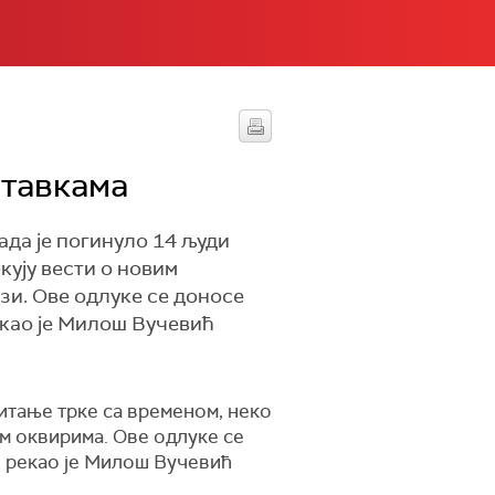
ставкама
ада је погинуло 14 људи
кују вести о новим
зи. Ове одлуке се доносе
рекао је Милош Вучевић
питање трке са временом, неко
м оквирима. Ове одлуке се
", рекао је Милош Вучевић