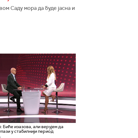
вом Саду мора да буде јасна и
: Биће изазова, али верујем да
улази у стабилнији период
.