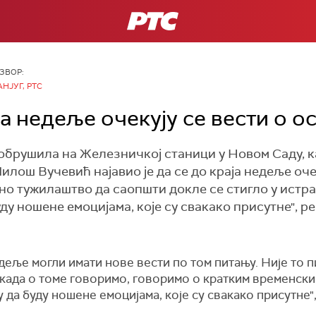
РТС
ЗВОР:
АНЈУГ, РТС
а недеље очекују се вести о о
обрушила на Железничкој станици у Новом Саду, к
лош Вучевић најавио је да се до краја недеље оче
о тужилаштво да саопшти докле се стигло у истра
уду ношене емоцијама, које су свакако присутне", 
деље могли имати нове вести по том питању. Није то 
када о томе говоримо, говоримо о кратким временски
у да буду ношене емоцијама, које су свакако присутне