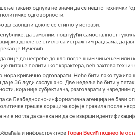
ење таквих одлука не значи да се нешто технички "од
 политичке одговорности.
 да саопшти докле се стигло у истрази.
Републике, да замолим, поштујући самосталност тужил
цијама докле се стигло са истражним радњама, да јав
 рекао је Вучевић.
е да ли је до несреће дошло погрешним чињењем или 
о није питање политичког карактера, већ захтева технич
еко мора кривично одговарати. Неће бити лако тужила
 да је 36 људи саслушано. Две недеље ће бити у петак
сти, која није субјективна, разговарати у наредним да
да се Безбедносно-информативна агенција не бави опо
олитичке грешке корацима које је правила после нес
а није могла да сачека ни да се изврши идентификација
обраћаја и инфраструктуре
Горан Весић поднео је ост