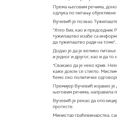
Према његовим речима, донош
одлука по питању објективне
Вучевић је позвао Тужилаштво
"Хтео бих, као и председник 
тужилаштво изађе са информа
да тужилаштво ради на томе",
Додао је да је велико питањ
и једног и другог, као и да т
"Свакако да је неко крив. Н
каже докле се стигло. Мислим
ћемо око политичке одговорно
Премијер Вучевић изјавио је 
његовим речима, направила п
Вучевић је рекао да опозициј
протесте.
Министар грађевинарства, са