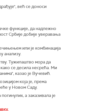
рађује", већ се доноси
ачке функције, да надлежно
ност Србије добије уверавања
нечињењем или је комбинација
ку анализу.
штву. Тужилаштво мора да
 како се десила несрећа. Ми
нима", казао је Вучевић.
зицијом која је, према
реће у Новом Саду.
 погинулих, а заказивала је
авку.