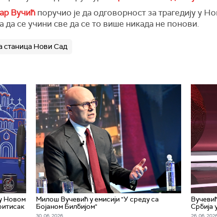
ар Вучић
поручио је да одговорност за трагедију у Но
а да се учини све да се то више никада не понови.
 станица Нови Сад
 у Новом
Милош Вучевић у емисији "У среду са
Вучевић
притисак
Бојаном Билбијом"
Србија 
30. 06. 2026.
26. 06. 2026