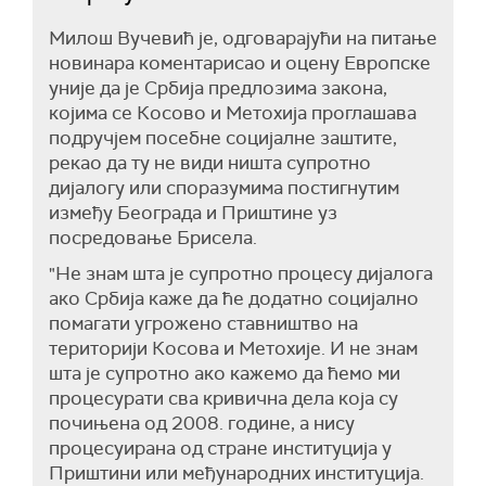
Милош Вучевић је, одговарајући на питање
новинара коментарисао и оцену Европске
уније да је Србија предлозима закона,
којима се Косово и Метохија проглашава
подручјем посебне социјалне заштите,
рекао да ту не види ништа супротно
дијалогу или споразумима постигнутим
између Београда и Приштине уз
посредовање Брисела.
"Не знам шта је супротно процесу дијалога
ако Србија каже да ће додатно социјално
помагати угрожено ставништво на
територији Косова и Метохије. И не знам
шта је супротно ако кажемо да ћемо ми
процесурати сва кривична дела која су
почињена од 2008. године, а нису
процесуирана од стране институција у
Приштини или међународних институција.