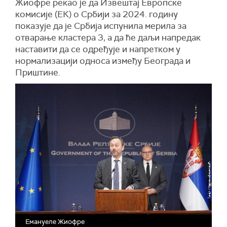
Жиофре рекао је да Извештај Европске
комисије (ЕК) о Србији за 2024. годину
показује да је Србија испунила мерила за
отварање кластера 3, а да ће даљи напредак
наставити да се одређује и напретком у
нормализацији односа између Београда и
Приштине.
Емануеле Жиофре