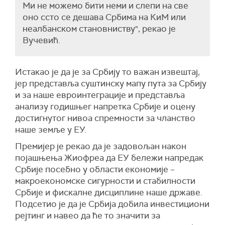
Ми не можемо бити неми и слепи на све
оно ссто се дешава Србима на КиМ или
неалбанском становниству", рекао је
Вучевић.
Истакао је да је за Србију то важан извештај,
јер представља суштинску мапу пута за Србију
и за наше евроинтеграције и представља
анализу годишњег напретка Србије и оцену
достигнутог нивоа спремности за чланство
наше земље у ЕУ.
Премијер је рекао да је задовољан након
појашњења Жиофреа да ЕУ бележи напредак
Србије посебно у области економије –
макроекономске сигурности и стабилности
Србије и фискалне дисциплине наше државе.
Подсетио је да је Србија добила инвестициони
рејтинг и навео да ће то значити за