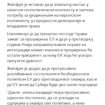
Жиофре је истакао да је извештај настао у
напетом геополитичком контексту и захтева
потребу за уједињењем на европском
континенту, уз вредности демократије и
владавине права.
Напоменуо је да тренутно постоји "прави
замах" за проширење ЕУ и да је у претходној
години Унија направила важне кораке ка
интеграцији нових чланова и проширење ће
остати приоритет за нову ЕК која ће ускоро
преузети дужност.
Жиофре је додао да је прогресивно
усклађивање са спољном и безбедносном
политком ЕУ део преговарачког оквира, као и
да ЕУ жели да Србија буде део њене породице
"Дакле, земља кандидат мора прогресивно
односно постепено, да се усклади са
одлукама у оквиру ове политике, а неке