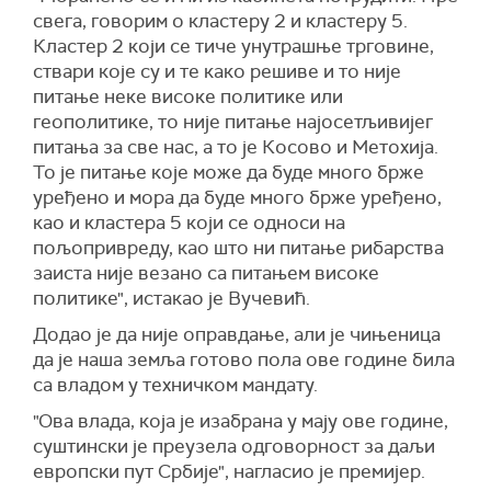
свега, говорим о кластеру 2 и кластеру 5.
Кластер 2 који се тиче унутрашње трговине,
ствари које су и те како решиве и то није
питање неке високе политике или
геополитике, то није питање најосетљивијег
питања за све нас, а то је Косово и Метохија.
То је питање које може да буде много брже
уређено и мора да буде много брже уређено,
као и кластера 5 који се односи на
пољопривреду, као што ни питање рибарства
заиста није везано са питањем високе
политике", истакао је Вучевић.
Додао је да није оправдање, али је чињеница
да је наша земља готово пола ове године била
са владом у техничком мандату.
"Ова влада, која је изабрана у мају ове године,
суштински је преузела одговорност за даљи
европски пут Србије", нагласио је премијер.