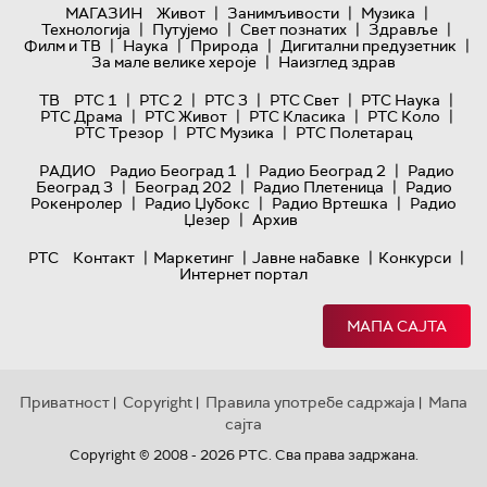
|
|
|
МАГАЗИН
Живот
Занимљивости
Музика
|
|
|
|
Технологијa
Путујемо
Свет познатих
Здравље
|
|
|
|
Филм и ТВ
Наука
Природа
Дигитални предузетник
|
За мале велике хероје
Наизглед здрав
|
|
|
|
|
ТВ
РТС 1
РТС 2
РТС 3
РТС Свет
РТС Наука
|
|
|
|
РТС Драма
РТС Живот
РТС Класика
РТС Коло
|
|
РТС Трезор
РТС Музика
РТС Полетарац
|
|
РАДИО
Радио Београд 1
Радио Београд 2
Радио
|
|
|
Београд 3
Београд 202
Радио Плетеница
Радио
|
|
|
Рокенролер
Радио Џубокс
Радио Вртешка
Радио
|
Џезер
Архив
|
|
|
|
РТС
Контакт
Маркетинг
Јавне набавке
Конкурси
Интернет портал
МАПА САЈТА
Приватност
Copyright
Правила употребе садржаја
Мапа
|
|
|
сајта
Copyright © 2008 - 2026 РТС. Сва права задржана.