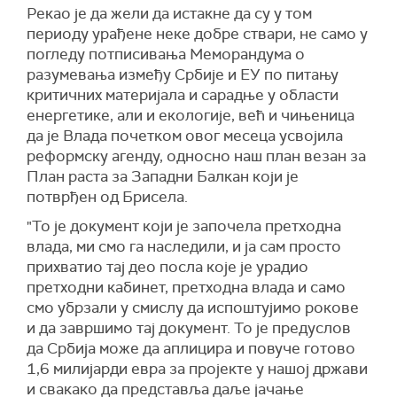
Рекао је да жели да истакне да су у том
периоду урађене неке добре ствари, не само у
погледу потписивања Меморандума о
разумевања између Србије и ЕУ по питању
критичних материјала и сарадње у области
енергетике, али и екологије, већ и чињеница
да је Влада почетком овог месеца усвојила
реформску агенду, односно наш план везан за
План раста за Западни Балкан који је
потврђен од Брисела.
"То је документ који је започела претходна
влада, ми смо га наследили, и ја сам просто
прихватио тај део посла које је урадио
претходни кабинет, претходна влада и само
смо убрзали у смислу да испоштујимо рокове
и да завршимо тај документ. То је предуслов
да Србија може да аплицира и повуче готово
1,6 милијарди евра за пројекте у нашој држави
и свакако да представља даље јачање