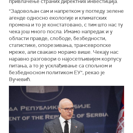
привлачење страних директних инвестиција.
"Задовољан сам и напретком у погледу зелене
агенде односно екологије и климатских
промена и то је констатовано, с тим што нас ту
чека још много посла. Имамо напредак и у
области правде, слободе, безбедности,
статистике, опорезивања, трансевропске
мреже, али свакако морамо више. Чекају нас
наравно разговори о најосетљивијем корпусу
питања, а то је усклађивање са спољном и
безбедносном политиком ЕУ", рекао је
Вучевић.