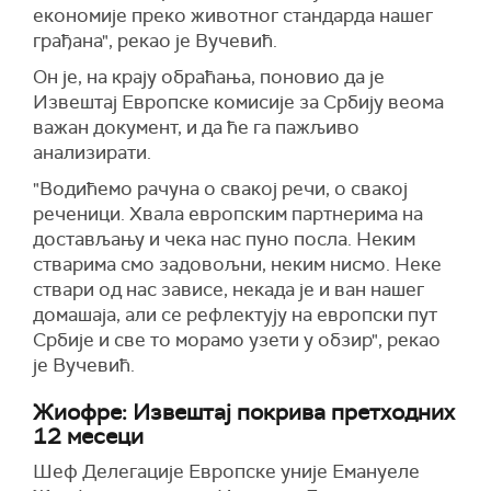
економије преко животног стандарда нашег
грађана", рекао је Вучевић.
Он је, на крају обраћања, поновио да је
Извештај Европске комисије за Србију веома
важан документ, и да ће га пажљиво
анализирати.
"Водићемо рачуна о свакој речи, о свакој
реченици. Хвала европским партнерима на
достављању и чека нас пуно посла. Неким
стварима смо задовољни, неким нисмо. Неке
ствари од нас зависе, некада је и ван нашег
домашаја, али се рефлектују на европски пут
Србије и све то морамо узети у обзир", рекао
је Вучевић.
Жиофре: Извештај покрива претходних
12 месеци
Шеф Делегације Европске уније Емануеле