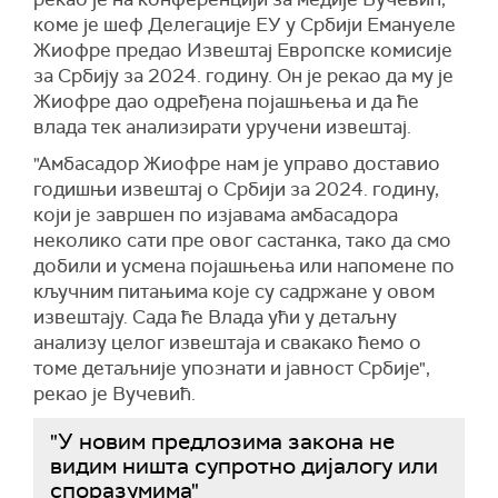
коме је шеф Делегације ЕУ у Србији Емануеле
Жиофре предао Извештај Европске комисије
за Србију за 2024. годину. Он је рекао да му је
Жиофре дао одређена појашњења и да ће
влада тек анализирати уручени извештај.
"Амбасадор Жиофре нам је управо доставио
годишњи извештај о Србији за 2024. годину,
који је завршен по изјавама амбасадора
неколико сати пре овог састанка, тако да смо
добили и усмена појашњења или напомене по
кључним питањима које су садржане у овом
извештају. Сада ће Влада ући у детаљну
анализу целог извештаја и свакако ћемо о
томе детаљније упознати и јавност Србије",
рекао је Вучевић.
"У новим предлозима закона не
видим ништа супротно дијалогу или
споразумима"