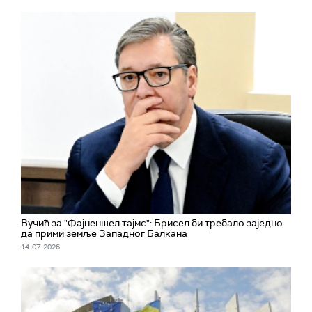
Вучић за "Фајненшел тајмс": Брисел би требало заједно
да прими земље Западног Балкана
14. 07. 2026.