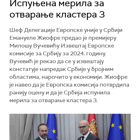
Испуњена мерила за
отварање кластера 3
Шеф Делегације Европске уније у Србији
Емануеле Жиофре предао је премијеру
Милошу Вучевићу Извештај Европске
комисије за Србију за 2024. годину.
Вучевић је рекао да се у извештају
констатује напредак Србије у бројним
областима, нарочито у економији. Жиофре
је навео да је Европска комисија потврдила
ранију оцену и да је Србија испунила
мерила за отварање кластера 3.