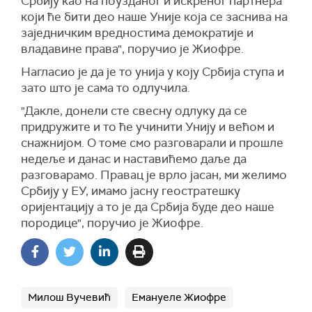
Србију као на поузданог и искреног партнера
који ће бити део наше Уније која се заснива на
заједничким вредностима демократије и
владавине права", поручио је Жиофре.
Нагласио је да је то унија у коју Србија ступа и
зато што је сама то одлучила.
"Дакле, донели сте свесну одлуку да се
придружите и то ће учинити Унију и већом и
снажнијом. О томе смо разговарали и прошле
недеље и данас и наставићемо даље да
разговарамо. Правац је врло јасан, ми желимо
Србију у ЕУ, имамо јасну геостратешку
оријентацију а то је да Србија буде део наше
породице", поручио је Жиофре.
Милош Вучевић
Емануеле Жиофре