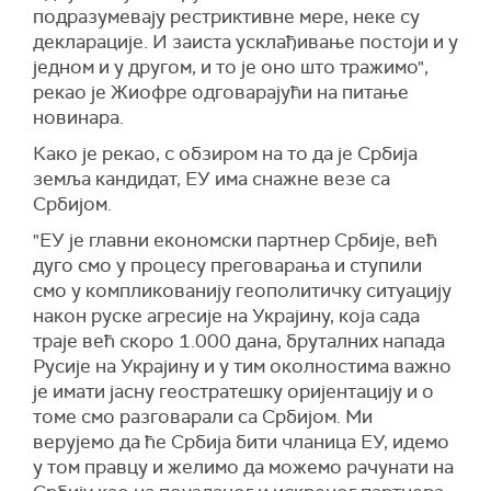
подразумевају рестриктивне мере, неке су
декларације. И заиста усклађивање постоји и у
једном и у другом, и то је оно што тражимо",
рекао је Жиофре одговарајући на питање
новинара.
Како је рекао, с обзиром на то да је Србија
земља кандидат, ЕУ има снажне везе са
Србијом.
"ЕУ је главни економски партнер Србије, већ
дуго смо у процесу преговарања и ступили
смо у компликованију геополитичку ситуацију
након руске агресије на Украјину, која сада
траје већ скоро 1.000 дана, бруталних напада
Русије на Украјину и у тим околностима важно
је имати јасну геостратешку оријентацију и о
томе смо разговарали са Србијом. Ми
верујемо да ће Србија бити чланица ЕУ, идемо
у том правцу и желимо да можемо рачунати на