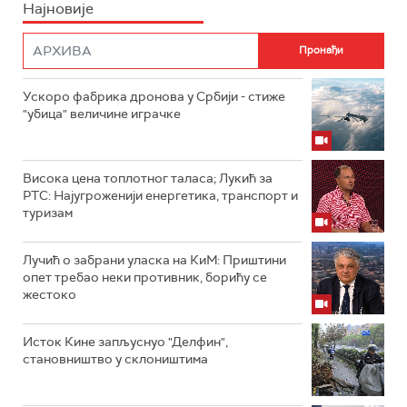
Најновије
Ускоро фабрика дронова у Србији - стиже
"убица" величине играчке
Висока цена топлотног таласа; Лукић за
РТС: Најугроженији енергетика, транспорт и
туризам
Лучић о забрани уласка на КиМ: Приштини
опет требао неки противник, борићу се
жестоко
Исток Кине запљуснуо "Делфин",
становништво у склоништима