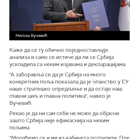
Милош Вучевић
Каже да се ту обично поједностављује
анализа и само се истиче да ли се Србија
ускладила са неким изјавама и декларацијама.
"А заборавља се да је Србија на много
конкретних поља показала да је чланство у ЕУ
наше стратешко опредљење и да остаје наш
главни циљ и главна политика", навео је
Вучевић.
Рекао је да ни сам себи не може да објасни
зашто Србија није ефикаснија на неким
пољима.
"Мораћемо се и ми из кабинета потрудити. Пре