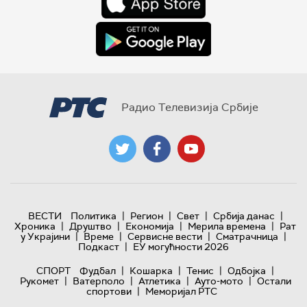
Радио Телевизија Србије
|
|
|
|
ВЕСТИ
Политика
Регион
Свет
Србија данас
|
|
|
|
Хроника
Друштво
Економија
Мерила времена
Рат
|
|
|
|
у Украјини
Време
Сервисне вести
Сматрачница
|
Подкаст
ЕУ могућности 2026
|
|
|
|
СПОРТ
Фудбал
Кошарка
Тенис
Одбојка
|
|
|
|
Рукомет
Ватерполо
Атлетика
Ауто-мото
Остали
|
спортови
Меморијал РТС