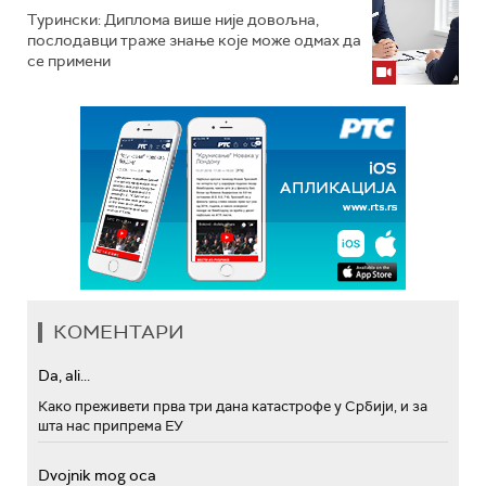
Турински: Диплома више није довољна,
послодавци траже знање које може одмах да
се примени
КОМЕНТАРИ
Da, ali...
Како преживети прва три дана катастрофе у Србији, и за
шта нас припрема ЕУ
Dvojnik mog oca