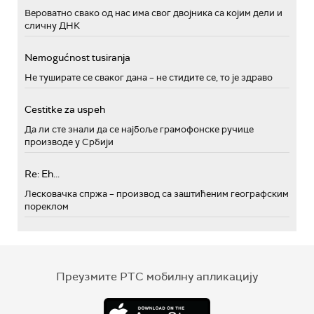
Вероватно свако од нас има свог двојника са којим дели и
сличну ДНК
Nemogućnost tusiranja
Не туширате се сваког дана – не стидите се, то је здраво
Cestitke za uspeh
Да ли сте знали да се најбоље грамофонске ручице
производе у Србији
Re: Eh...
Лесковачка спржа – производ са заштићеним географским
пореклом
Преузмите РТС мобилну апликацију