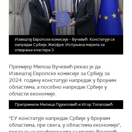
Извештај Европске комисије – Вучевић: Констатује се
напредак Србије; Жиофре: Испуњена мерила за
отварање кластера 3
Премијер Милош Вучевић рекао је да
Извештај Европске комисије за Србију за
2024. годину констатује напредак у бројним
областима, а посебно напредак Србије у
области економије.
Припремили Милица Пујкиловић и Игор Топаловић
"ЕУ констатује напредак Србије у бројним
областима, пре свега, у областима економије",
рекао је на конференцији за медије Вучевић,