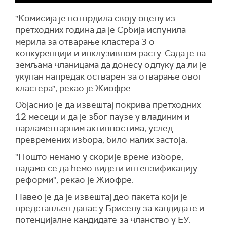
"Комисија је потврдила своју оцену из
претходних година да је Србија испунила
мерила за отварање кластера 3 о
конкуренцији и инклузивном расту. Сада је на
земљама чланицама да донесу одлуку да ли је
укупан напредак остварен за отварање овог
кластера", рекао је Жиофре
Објаснио је да извештај покрива претходних
12 месеци и да је због паузе у владиним и
парламентарним активностима, услед
превремених избора, било малих застоја.
"Пошто немамо у скорије време изборе,
надамо се да ћемо видети интензификацију
реформи", рекао је Жиофре.
Навео је да је извештај део пакета који је
представљен данас у Бриселу за кандидате и
потенцијалне кандидате за чланство у ЕУ.