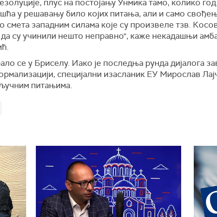
золуције, плус на постојању Унмика тамо, колико год
шћа у решавању било којих питања, али и само свође
о смета западним силама које су произвеле тзв. Косов
’ да су учинили нешто неправно", каже некадашњи ам
ћ.
ло се у Бриселу. Иако је последња рунда дијалога за
рмализацији, специјални изасланик ЕУ Мирослав Лајча
кључним питањима.