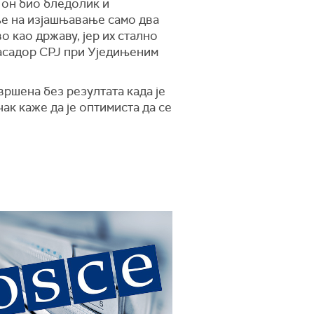
 он био бледолик и
ње на изјашњавање само два
о као државу, јер их стално
басадор СРЈ при Уједињеним
вршена без резултата када је
к каже да је оптимиста да се