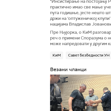
"Инсистирање на постојању Ре
практично имао све мање уче
пута годишње, јесте нешто шт
држи на ‘оптуженичкој клупи
нацијама Владислав Јованови
Пре Њујорка, о КиМ разговара
реч о примени Споразума о но
може напредовати у другим 
КиМ
Савет безбедности УН
Везани чланци