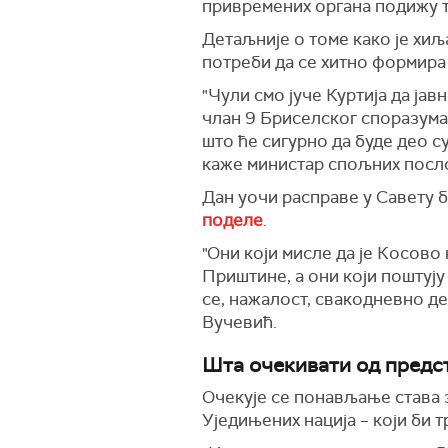
привремених органа подижу т
Детаљније о томе како је хи
потреби да се хитно формира
"Чули смо јуче Куртија да јав
члан 9 Бриселског споразума
што ће сигурно да буде део с
каже министар спољних посл
Дан уочи расправе у Савету
поделе
.
"Они који мисле да је Косово
Приштине, а они који поштуј
се, нажалост, свакодневно д
Вучевић.
Шта очекивати од предс
Очекује се понављање става 
Уједињених нација – који би 