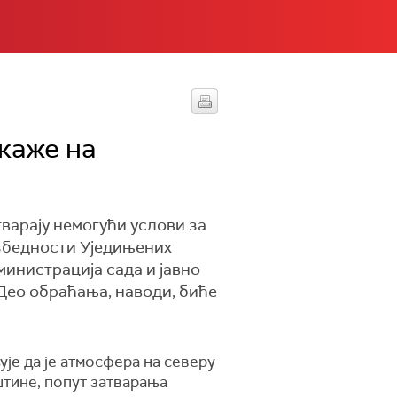
каже на
тварају немогући услови за
езбедности Уједињених
министрација сада и јавно
 Део обраћања, наводи, биће
је да је атмосфера на северу
штине, попут затварања