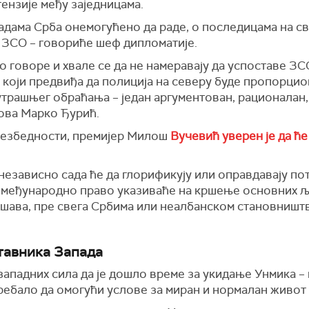
ензије међу заједницама.
љадама Срба онемогућено да раде, о последицама на с
 ЗСО – говориће шеф дипломатије.
но говоре и хвале се да не намеравају да успоставе ЗС
 који предвиђа да полиција на северу буде пропорцио
утрашњег обраћања – један аргументован, рационалан, 
ова Марко Ђурић.
 безбедности, премијер Милош
Вучевић уверен је да ће
 независно сада ће да глорификују или оправдавају по
у међународно право указиваће на кршење основних љ
ешава, пре свега Србима или неалбанском становништв
тавника Запада
западних сила да је дошло време за укидање Унмика 
требало да омогући услове за миран и нормалан живот 