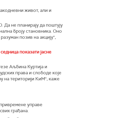
вакодневни живот, али и
О. Да не планирају да поштују
нална броју становника. Оно
разуман позив на акцију",
 седница показати јасне
тезе Аљбина Куртија и
удских права и слободе које
у на територији КиМ", каже
– привремене управе
свих грађана.