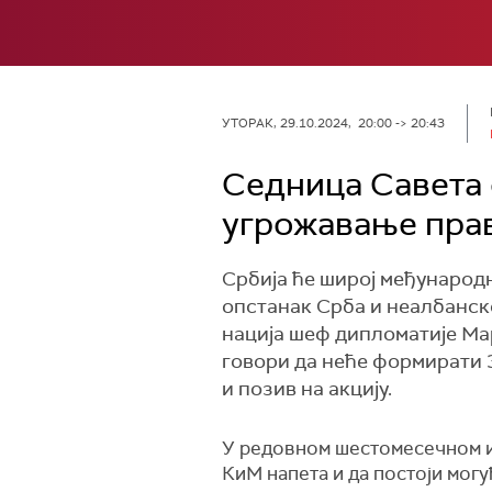
УТОРАК, 29.10.2024, 20:00 -> 20:43
Седница Савета 
угрожавање прав
Србија ће широј међународн
опстанак Срба и неалбанск
нација шеф дипломатије Мар
говори да неће формирати З
и позив на акцију.
У редовном шестомесечном из
КиМ напета и да постоји мог