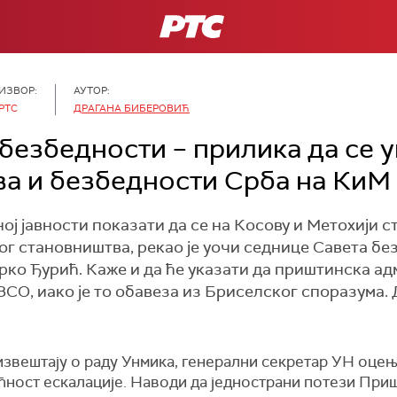
РТС
ИЗВОР:
АУТОР:
РТС
ДРАГАНА БИБЕРОВИЋ
безбедности – прилика да се у
а и безбедности Срба на КиМ
ој јавности показати да се на Косову и Метохији с
ог становништва, рекао је уочи седнице Савета б
ко Ђурић. Каже и да ће указати да приштинска ад
СО, иако је то обавеза из Бриселског споразума.
вештају о раду Унмика, генерални секретар УН оцењу
ућност ескалације. Наводи да једнострани потези При