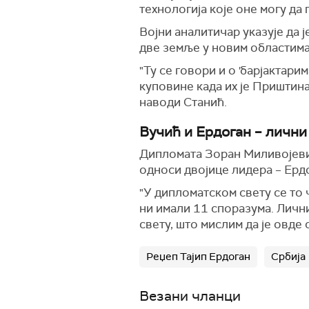
технологија које оне могу да 
Војни аналитичар указује да 
две земље у новим областима
"Ту се говори и о 'барјактар
куповине када их је Приштина
наводи Станић.
Вучић и Ердоган – лични
Дипломата Зоран Миливојевић
односи двојице лидера – Ерд
"У дипломатском свету се то 
ни имали 11 споразума. Лични
свету, што мислим да је овде 
Реџеп Тајип Ердоган
Србија
Везани чланци