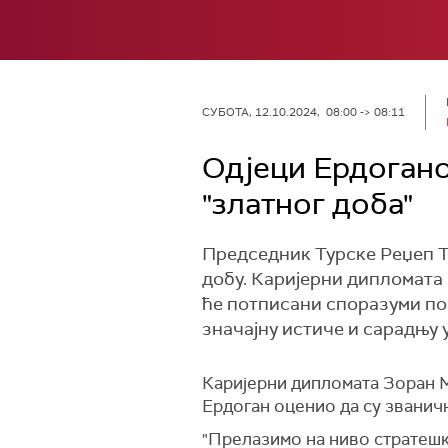
СУБОТА, 12.10.2024, 08:00 -> 08:11
Одјеци Ердогано
"златног доба"
Председник Турске Реџеп Та
добу. Каријерни дипломата 
ће потписани споразуми по
значајну истиче и сарадњу 
Каријерни дипломата Зоран М
Ердоган оценио да су званич
"Прелазимо на ниво стратешки