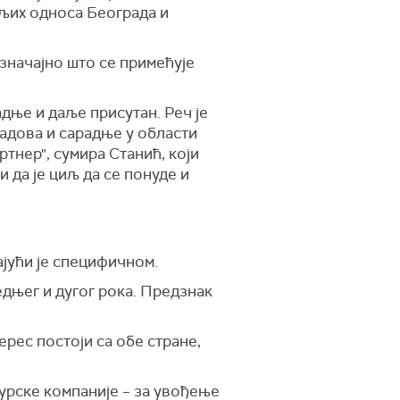
ољих односа Београда и
значајно што се примећује
дње и даље присутан. Реч је
радова и сарадње у области
ртнер", сумира Станић, који
 да је циљ да се понуде и
ајући је специфичном.
едњег и дугог рока. Предзнак
ерес постоји са обе стране,
турске компаније – за увођење