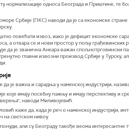
сту нормализације односа Београда и Приштине, те б
море Србије (ПКС) наводи да је са економске стране 
урску.
атно повећати извоз, иако је дефицит економске сара
са, а отвара се и нови простор у пољу грађевинских 
ћује да је званична Анкара важан спољнотрговински па
тренутно главни извозни производ Србије у Турску, али
ди.
рије
да је важна и сарадња у наменској индустрији, назив
ије које имају посебну пажњу и имају перспективу и ср
оверења", наводи Миливојевић.
овић каже да, када је реч о наменској индустрији, инт
ач на светском нивоу.
а понуди, али су Београду такође веома интересантне 