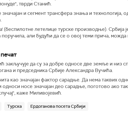
понуде", тврди Станић.
је значајан и сегмент трансфера знања и технологија, 
.
има' (беспилотне летелице турске производње). Србија 
 поручила, али будући да се о овој теми прича, можда 
 печат
 закључује да су за добре односе две земље и низ с
огана и председника Србије Александра Вучића.
чита као значајан фактор сарадње. Да нема таквих одн
 односи носе значајан део сарадње, поготово ако так
случај", каже Миливојевић.
Турска
Ердоганова посета Србији