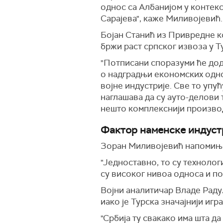
однос са Албанијом у контек
Сарајева", каже Миливојевић.
Бојан Станић из Привредне ко
бржи раст српског извоза у Т
"Потписани споразуми ће дод
о надградњи економских одно
војне индустрије. Све то упу
наглашава да су ауто-делови 
нешто комплекснији произво
Фактор наменске индуст
Зоран Миливојевић напомиње 
"Једноставно, то су технолог
су високог нивоа односа и п
Војни аналитичар Владе Радул
иако је Турска значајнији игр
"Србија ту свакако има шта д