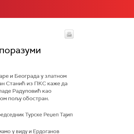
споразуми
аре и Београда у златном
јан Станић из ПКС каже да
Владе Радуловић као
вом пољу обостран.
редседник Турске Реџеп Тајип
мамо у виду и Ердоганов