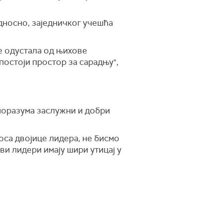
односно, заједничког учешћа
је одустала од њихове
постоји простор за сарадњу",
поразума заслужни и добри
оса двојице лидера, не бисмо
ви лидери имају шири утицај у