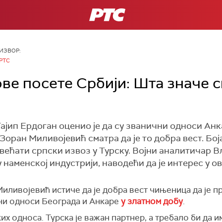
РТС
ИЗВОР:
РТС
ве посете Србији: Шта значе 
јип Ердоган оценио је да су званични односи Анк
Зоран Миливојевић сматра да је то добра вест. Бо
већати српски извоз у Турску. Војни аналитичар 
у наменској индустрији, наводећи да је интерес у о
иливојевић истиче да је добра вест чињеница да је п
ни односи Београда и Анкаре
у златном добу
.
х односа. Турска је важан партнер, а требало би да и