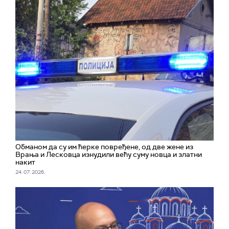
Обманом да су им ћерке повређене, од две жене из
Врања и Лесковца изнудили већу суму новца и златни
накит
24. 07. 2026.