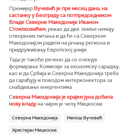
Премијер
Вучевић је пре месец дана, на
састанку у Београду са потпредседником
Владе Северне Македоније Иваном
Стоилковићем
, рекао да две земље немају
отворених питања и да ће са Северном
Македонијом радити на јачању региона и
придруживању Европској унији.
Тада је такође речено да се очекује
формирање Комисије за економску сарадњу,
као и да Србија и Северна Македонија треба
да сарађују и поводом интерконектора за
снабдевање енергентима.
С
еверна Македонија је крајем јуна добила
нову владу
на чијем је челу Мицкоски.
Северна Македонија
Милош Вучевић
Христијан Мицкоски