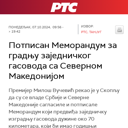
РТС
ИЗВОР:
ПОНЕДЕЉАК, 07.10.2024, 09:56 -
> 19:42
РТС, ТАНЈУГ
Потписан Меморандум за
градњу заједничког
гасовода са Северном
Македонијом
Премијер Милош Вучевић рекао је у Скопљу
да су се владе Србије и Северне
Македоније сагласиле и потписале
Меморандум који предвиђа заједничку
изградњу гасовода дужине око 70
километара, који би имао годишњи