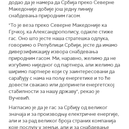
додао да је намера да Србија преко Северне
Македоније добије још једну линију
снабдевања природним гасом.
"То је веза преко Северне Македоније ка
Грчкој, ка Александрополису, одакле стиже
гас. Оно што јесте наша стратешка одлука,
говоримо о Републици Србији, јесте да имамо
диверзификацију извора снабдевања
природним гасом. Ми, наравно, желимо да не
изгубимо ниједног од партнера, али желимо да
ширимо партнере који су заинтересовани да
сарађују с нама на пољу енергетике и то ће
довести свакако или допринети енергетској
стабилности за нашу државу", рекао је
Вучевић.
Нагласио је да је гас за Србију од великог
значаја и за производњу електричне енергије,
али и за рад великог броја страних компанија
које послују у земљи, али и за снабдевање