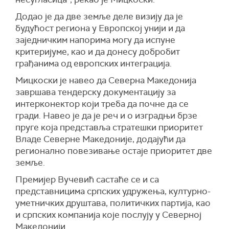
Додао је да две земље деле визију да је
будућост региона у Европској унији и да
заједничким напорима могу да испуне
критеријуме, као и да донесу добробит
грађанима од европских интеграција.
Мицкоски је навео да Северна Македонија
завршава тендерску документацију за
интерконектор који треба да почне да се
гради. Навео је да је реч и о изградњи брзе
пруге која представља стратешки приоритет
Владе Северне Македоније, додајући да
регионално повезивање остаје приоритет две
земље.
Премијер Вучевић састаће се и са
представницима српских удружења, културно-
уметничких друштава, политичких партија, као
и српских компанија које послују у Северној
Македонији.