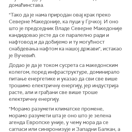
домаћинстава.
"Тако да је нама природан овај крак преко
Северне Македоније, ка луци у Грчкој. И оно
што је председник Владе Северне Македоније
кандидовао јесте да се паралелно ради и
нафтовод и да добијемо и ту могућност
снабдевања нафтом ка нашој држави", истакао
је Вучевић.
Додао је да је током сусрета са македонским
колегом, поред инфраструктуре, доминирало
питање енергетике и указао да сви све више
трошимо електричну енергију, јер индустрија
расте, али и грађани све више троше
електричну енергију.
"Морамо разумети климатске промене,
морамо разумети шта је оно што је зелена
агенда Европске уније, у чему мора да се
сагласи или синхронизује и Западни Балкан, а