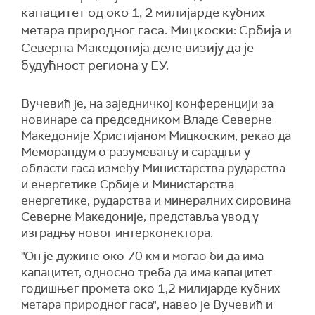
капацитет од око 1, 2 милијарде кубних
метара природног гаса. Мицкоски: Србија и
Северна Македонија деле визију да је
будућност региона у ЕУ.
Вучевић је, на заједничкој конференцији за
новинаре са председником Владе Северне
Македоније Христијаном Мицкоским, рекао да
Меморандум о разумевању и сарадњи у
области гаса између Министарства рударства
и енергетике Србије и Министарства
енергетике, рударства и минералних сировина
Северне Македоније, представља увод у
изградњу новог интерконектора.
"Он је дужине око 70 км и могао би да има
капацитет, односно треба да има капацитет
годишњег промета око 1,2 милијарде кубних
метара природног гаса", навео је Вучевић и