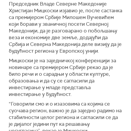
Председник Владе Северне Македоније
Христијан Мицкоски изјавио је, после састанка
са премијером Србије Милошем Вучевићем
који борави у званичној посети Северној
Македонији, да је разговарано о побољшању
веза и економије две земље, додајући да
Србија и Северна Македонија деле визију да је
будућност региона у Европској унији.
Мицкоски је на заједничкој конференцији за
новинаре са премијером Србије рекао да је
било речи и о сарадњи у области културе,
образовања и да су се сагласили да
инвестирање у младе представља
инвестирање у будућност.
“Говорили смо и о изазовима са којима се
суочава регион, важно је да заједно радимо на
стабилности целог региона и сагласили се да
је дијалог једини пут ка решавању
несугласица”, рекао је Мицкоски.