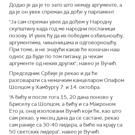
Додао је да је то зато што немају аргументе, а
да је он увек спреман да дође у парламент.
"Ја сам спреман увек да дођем у Народну
скупштину када год ме народни посланици
позову. И увек ћу да их победим озбиљношћу,
аргументима, чињеницама и одговорношћу.
При томе, и не знајући какав ће коначан наш
однос да буде по том питању, ја чекам
аргументе од неких других", навео је Вучић.
Председник Србије је рекао и да ће
разговарати са немачким канцеларом Олафом
Шолцом у Хамбургу 7. и 14. октобра.
"А бићу и после тога 15, 20 дана поново у
Бриселу са Шолцом, а бићу и са Макроном.
Ето ја, онај изоловани Вучић који ће, као што
сам рекао, у месец дана да се састане, рекао
сам раније са 30-40 лидера, а биће на крају са
50 светских лидера", навео је Вучић.