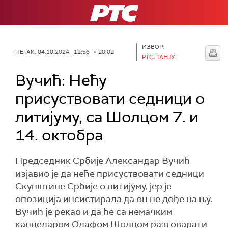
РТС
ИЗВОР:
ПЕТАК, 04.10.2024, 12:56 -> 20:02
РТС, ТАНЈУГ
Вучић: Нећу
присуствовати седници о
литијуму, са Шолцом 7. и
14. октобра
Председник Србије Александар Вучић
изјавио је да неће присуствовати седници
Скупштине Србије о литијуму, јер је
опозиција инсистирала да он не дође на њу.
Вучић је рекао и да ће са немачким
канцеларом Олафом Шолцом разговарати