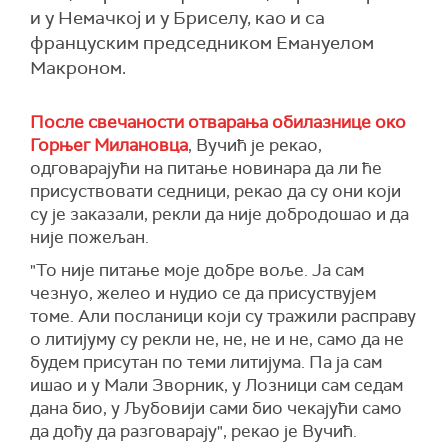
и у Немачкој и у Бриселу, као и са
француским председником Емануелом
Макроном.
После свечаности отварања обилазнице око
Горњег Милановца
, Вучић је рекао,
одговарајући на питање новинара да ли ће
присуствовати седници, рекао да су они који
су је заказали, рекли да није добродошао и да
није пожељан.
"То није питање моје добре воље. Ја сам
чезнуо, желео и нудио се да присуствујем
томе. Али посланици који су тражили расправу
о литијуму су рекли не, не, не
и
не,
с
амо да не
будем присутан по теми литијума. Па ја сам
ишао и у Мали Зворник, у Лозници сам седам
дана био, у Љубовији сами био чекајући само
да дођу да разговарају", рекао је Вучић.