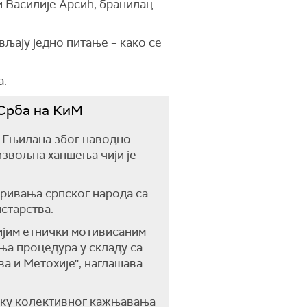
и Василије Арсић, бранилац
љају једно питање – како се
а.
 Срба на КиМ
 Гњилана због наводно
извољна хапшења чији је
еривања српског народа са
старства.
лијим етнички мотивисаним
ња процедура у складу са
 и Метохије'', наглашава
тику колективног кажњавања