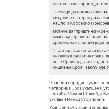
наставља да спроводи теро
"Јасно је да новим хапшењи
ситуације на терену и да ж
нашло и Косовско Поморавље
Истиче да "приштински реж
кампању, јер ништа осим па
срединама са једним једин
"Поставља се питање како м
никаква владавина права, д
ко је Србин и да се сходн
чишћења Срба", закључује с
Чланови породица ухапшеног 
четворица Срба ухапшена јут
Јевтић и Милoш Шошић, а Кан
ухапшен Ненад Стојановић.
Ухапшени су у акцији специја