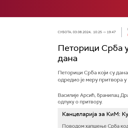
СУБОТА, 03.08.2024, 10:25 -> 19:47
Петорици Срба 
дана
Петорици Срба који су дан
одредио је меру притвора у 
Василије Арсић, бранилац Др
одлуку о притвору.
Канцеларија за КиМ: К
Поводом хапшење Срба код 