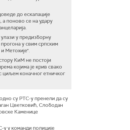
доведе до ескалације
 а поново се на удару
анцеларија.
 улази у предизборну
 прогона у свим српским
и Метохије".
стору КиМ не постоји
рема којима је крив свако
 с циљем коначног етничког
одно су РТС-у пренели да су
раган Цветковић, Слободан
совске Каменице
С-у у команди полиције