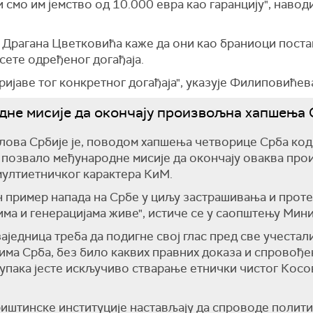
 смо им јемство од 10.000 евра као гаранцију", навод
Драгана Цветковића каже да они као браниоци постав
сете одређеног догађаја.
ријаве тог конкретног догађаја", указује Филиповићев
не мисије да окончају произвољна хапшења
ова Србије је, поводом хапшења четворице Срба код
 позвало међународне мисије да окончају оваква про
мултиетничког карактера КиМ.
ан пример напада на Србе у циљу застрашивања и прот
има и генерацијама живе", истиче се у саопштењу Мини
заједница треба да подигне свој глас пред све учеста
ма Срба, без било каквих правних доказа и спровође
упака јесте искључиво стварање етнички чистог Косова
риштинске институције настављају да спроводе поли