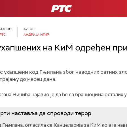
РТС
ИЗВОР:
АУТОР:
РТС
АНДРИЈА ИГИЋ
ухапшених на КиМ одређен при
ас ухапшени код Гњилана због наводних ратних зл
трајању до месец дана.
агана Ничића најавио је да ће са браниоцима осталих
урти наставља да спроводи терор
Гњилана, огласила се Канцеларија за КиМ која је нав