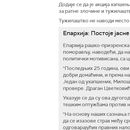
Додаје се да је акција хапше
за ратне злочине и тужилашт
Тужилаштво не наводи место 
Епархија: Постоје јасн
Епархија рашко-призренска
поморављу, наводећи, да на
политички мотивисана, са 
"Последњих 25 година, ови 
добри домаћини, и према на
Један од ухапшених, Милош
провере. Драган Цветковић 
Указује се да су ова дугог
тешким оптужбама против њ
"На основу наших сазнања п
да се изазове страх међу с
одговарајућих правних нало