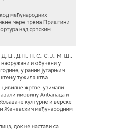
 код међународних
ктивне мере према Приштини
 тортура над српским
., Д.Н., Н. С., С. Ј., М. Ш.,
, наоружани и обучени у
године, у раним јутарњим
општењу тужилаштва.
е цивилне жртве, узимали
штавали имовину Албанаца и
ебљаване културне и верске
а и Женевским међународним
ица, док не настави са