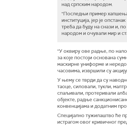
над српским народом.
''Последњи пример хапшења
институција, јер је опстан
треба да буду на снази и, п
народом и очували мир и ст
"У оквиру ове радње, по налогу
за које постоји основана сум
маскирне униформе и нередов
часовима, извршили су акцију
У њему се тврди да су навод
таоце, силовали, тукли, мал
спаљивали, протеривали алб
објекте, радње санкционисан
конвенцијама и додатним про
Специјално тужилаштво ће пр
истрагом овог кривичног пре