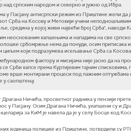
р над српским народом и северно и јужно од Ибра.
ма у Пасјану антисрпски режим из Приштине жели да 
ивот Срба на Косову и Метохији учини неподношљивим,
, средина у којој живи највећи број Срба", наводи К
им неоснованим хапшењима и нападима на све српско
толошке србомржње нема да понуди, осим притисака и
им циљем који подразумева исељавање Срба са Косова 
еђународном фактору и мисијама није јасно да на про
а се Срби хапсе према Куртијевим тајним списковима, п
о томе врше монтирани процеси под лажним оптужбама
е у саопштењу.
Драгана Ничића, просветног радника у пензији претх
рос у Пасјану. Осим Драгана Ничића, ухапшени су и Д
целарија за КиМ је навела да је у селу Босце код Ко
лних јединица полиције из Приштине, потврдили су РТ