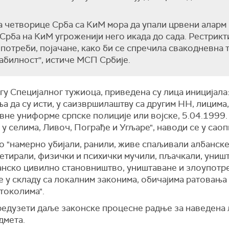
 четворице Срба са КиМ мора да упали црвени аларм
ак Срба на КиМ угроженији него икада до сада. Рестри
о потреби, појачане, како би се спречила свакодневна
абилност'', истиче МСП Србије.
 Специјалног тужиоца, приведена су лица иницијала: Д. Ц
ња да су исти, у саизвршилаштву са другим НН, лицима
не униформе српске полиције или војске, 5.04.1999. 
 у селима, Ливоч, Пограђе и Угљаре", наводи се у са
но "намерно убијали, ранили, живе спаљивали албанск
третирали, физички и психички мучили, пљачкали, уни
анско цивилно становништво, уништаване и злоупотр
е у складу са локалним законима, обичајима ратовањ
токолима".
едузети даље законске процесне радње за наведена л
дмета.