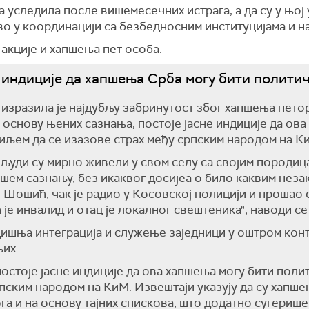
ња уследила после вишемесечних истрага, а да су у њој
во у координацији са безбедносним институцијама и 
акције и хапшења пет особа.
е индиције да хапшења Срба могу бити полити
 изразила је најдубљу забринутост због хапшења пет
 основу њених сазнања, постоје јасне индиције да ов
циљем да се изазове страх међу српским народом на 
људи су мирно живели у свом селу са својим породиц
шем сазнању, без икаквог досијеа о било каквим неза
 Шошић, чак је радио у Косовској полицији и прошао
је инвалид и отац је локалног свештеника", наводи се
одишња интеграција и служење заједници у оштром кон
их.
остоје јасне индиције да ова хапшења могу бити поли
рпским народом на КиМ. Извештаји указују да су хапш
га и на основу тајних спискова, што додатно сугериш