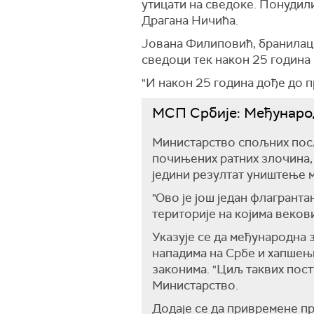
утицати на сведоке. Понудили
Драгана Ничића.
Јована Филиповић, бранилац 
сведоци тек након 25 година 
"И након 25 година дође до п
МСП Србије: Међународ
Министарство спољних посл
почињених ратних злочина,
једини резултат уништење 
"Ово је још један флагрант
територије на којима веков
Указује се да међународна 
нападима на Србе и хапшењи
законима. "Циљ таквих пост
Министарство.
Додаје се да привремене п