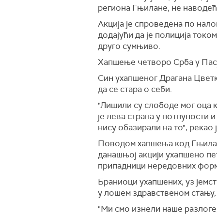
региона Гњилане, не наводећи
Акција је спроведена по нал
додајући да је полиција токо
друго сумњиво.
Хапшење четворо Срба у Пасј
Син ухапшеног Драгана Цветк
да се стара о себи.
"Лишили су слободе мог оца к
је лева страна у потпуности и
нису обазирали на то", рекао
Поводом хапшења код Гњилана,
данашњој акцији ухапшено пе
припадници нередовних форма
Браниоци ухапшених, уз јемст
у лошем здравственом стању, 
"Ми смо изнели наше разлоге,