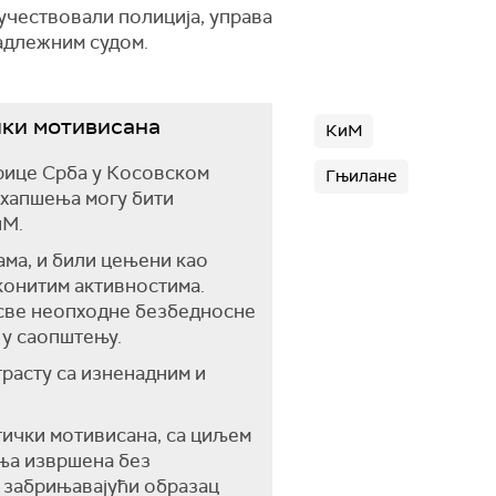
 учествовали полиција, управа
надлежним судом.
чки мотивисана
КиМ
орице Срба у Косовском
Гњилане
а хапшења могу бити
КиМ.
ама, и били цењени као
конитим активностима.
 све неопходне безбедносне
 у саопштењу.
трасту са изненадним и
тички мотивисана, са циљем
ења извршена без
е забрињавајући образац