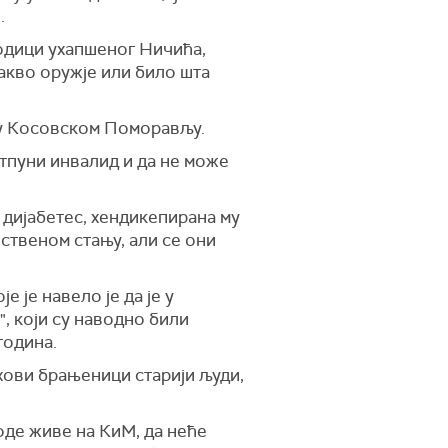
.
родици ухапшеног Ничића,
какво оружје или било шта
 у Косовском Поморављу.
отпуни инвалид и да не може
 дијабетес, хендикепирана му
вственом стању, али се они
је навело је да је у
, који су наводно били
година.
ихови брањеници старији људи,
оде живе на КиМ, да неће