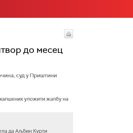
твор до месец
очина, суд у Приштини
 ухапшених уложити жалбу на
ела да Аљбин Курти