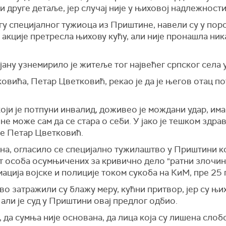
 друге детаље, јер случај није у њиховој надлежности
огу специјалног тужиоца из Приштине, навели су у по
м акције претресла њихову кућу, али није пронашла ни
ану узнемирило је житеље тог највећег српског села
овића, Петар Цветковић, рекао је да је његов отац п
оји је потпуни инвалид, доживео је мождани удар, има
 не може сам да се стара о себи. У јако је тешком здра
 је Петар Цветковић.
 огласило се специјално тужилаштво у Приштини које 
т особа осумњичених за кривично дело "ратни злочин"
ција војске и полиције током сукоба на КиМ, пре 25 
во затражили су блажу меру, кућни притвор, јер су њ
али је суд у Приштини овај предлог одбио.
 да сумња није основана, да лица која су лишена слоб